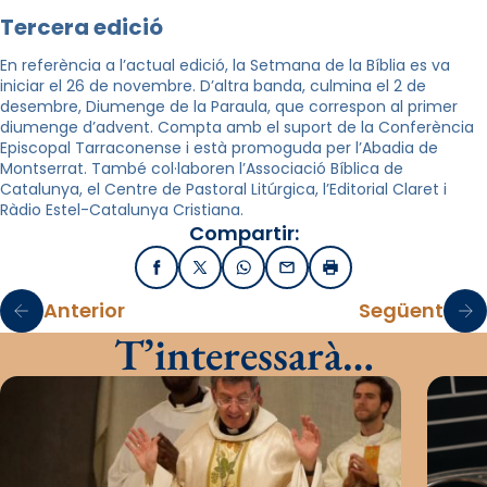
Tercera edició
En referència a l’actual edició, la Setmana de la Bíblia es va
iniciar el 26 de novembre. D’altra banda, culmina el 2 de
desembre, Diumenge de la Paraula, que correspon al primer
diumenge d’advent. Compta amb el suport de la Conferència
Episcopal Tarraconense i està promoguda per l’Abadia de
Montserrat. També col·laboren l’Associació Bíblica de
Catalunya, el Centre de Pastoral Litúrgica, l’Editorial Claret i
Ràdio Estel-Catalunya Cristiana.
Compartir:
Facebook
X / Twitter
WhatsApp
Email
Imprimir
Anterior
Següent
T’interessarà…