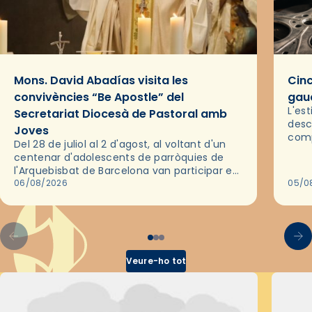
Mons. David Abadías visita les
Cinc
convivències “Be Apostle” del
gaud
L'es
Secretariat Diocesà de Pastoral amb
desc
Joves
comp
Del 28 de juliol al 2 d'agost, al voltant d'un
deix
centenar d'adolescents de parròquies de
trav
l'Arquebisbat de Barcelona van participar en
les convivències Be Apostle, organitzades
06/08/2026
05/0
pel Secretariat Diocesà de Pastoral amb…
Veure-ho tot