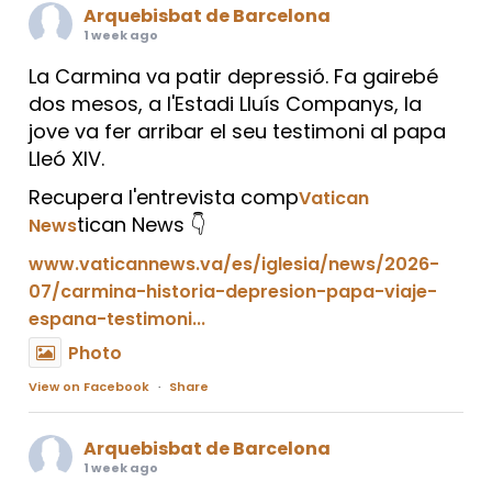
Arquebisbat de Barcelona
1 week ago
La Carmina va patir depressió. Fa gairebé
dos mesos, a l'Estadi Lluís Companys, la
jove va fer arribar el seu testimoni al papa
Lleó XIV.
Recupera l'entrevista comp
Vatican
tican News 👇
News
www.vaticannews.va/es/iglesia/news/2026-
07/carmina-historia-depresion-papa-viaje-
espana-testimoni...
Photo
View on Facebook
·
Share
Arquebisbat de Barcelona
1 week ago