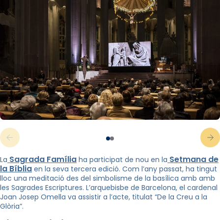
Sagrada Família
Setmana de
La
ha participat de nou en la
la Bíblia
en la seva tercera edició. Com l’any passat, ha tingut
lloc una meditació des del simbolisme de la basílica amb amb
les Sagrades Escriptures. L’arquebisbe de Barcelona, el cardenal
Joan Josep Omella va assistir a l’acte, titulat “De la Creu a la
Glòria”.