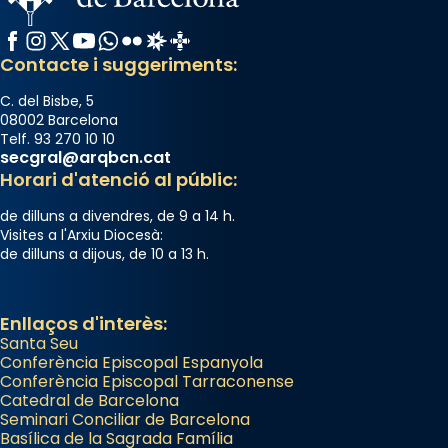
Facebook
Instagram
X / Twitter
YouTube
WhatsApp
Flickr
Radio Estel
Catalunya Cristiana
Contacte i suggeriments:
C. del Bisbe, 5
08002 Barcelona
Telf. 93 270 10 10
secgral@arqbcn.cat
Horari d'atenció al públic:
de dilluns a divendres, de 9 a 14 h.
Visites a l'Arxiu Diocesà:
de dilluns a dijous, de 10 a 13 h.
Enllaços d'interès:
Santa Seu
Conferència Episcopal Espanyola
Conferència Episcopal Tarraconense
Catedral de Barcelona
Seminari Conciliar de Barcelona
Basílica de la Sagrada Família