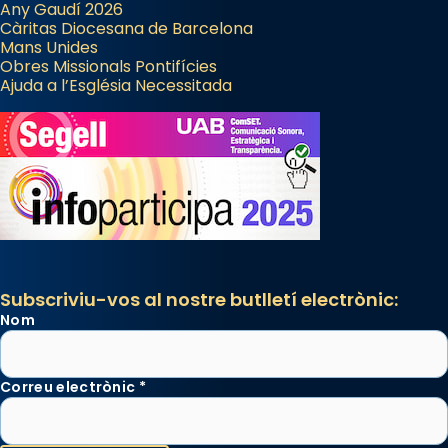
Any Gaudí 2026
Càritas Diocesana de Barcelona
Mans Unides
Obres Missionals Pontifícies
Ajuda a l’Església Necessitada
Subscriviu-vos al nostre butlletí electrònic:
Nom
Correu electrònic
*