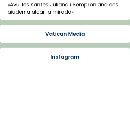
«Avui les santes Juliana i Semproniana ens
ajuden a alçar la mirada»
Mons. Sergi Gordo, bisbe de Tortosa, ha
presidit aquest 27 de juliol la missa de Les
Vatican Media
Santes de Mataró.
🔗
tinyurl.com/cvu5jmbk
📸 J. Merino
Instagram
Photo
View on Facebook
·
Share
Arquebisbat de Barcelona
is at Catedral
de Barcelona.
1 week ago
Aquest dilluns, 27 de juliol, ha tingut lloc la
missa d’acció de gràcies en agraïment al
comitè organitzador de la visita apostòlica