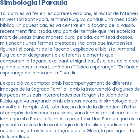
Simbologia i Paraula
Tal com es va fer en les darreres edicions, el rector de l’Ateneu
Universitari Sant Pacià, Armand Puig, va conduir una meditació
bíblica. En aquest cas, es va centrar en la façana de la Passió,
recentment finalitzada. Una part del temple que “reflecteix la
mort de Jesús d’una manera dura, pelada, com feta d’ossos,
mitjançant unes formes
arestades
i tallants que inunden les
figures i el conjunt de la façana”, explicava el biblista. Armand
Puig va anar desgranant els diferents elements que
componen la façana, explicant el significat. És el cas de la creu
que no suposa la mort, sinó com “l’única esperança”. “És l’única
esperança de la humanitat”, va dir.
L’exposició va comptar amb l’acompanyament de diferents
imatges de la Sagrada Família i amb la intervenció d’algunes de
les peces musicals interpretades per l’organista
Juan
de la
Rubia
, que va engrandir amb els seus acords la simbologia que
envolta el temple. Així, tots dos, un des de la dialèctica, i l’altre
al compàs de les peces musicals, van demostrar tal com diu el
lema que «La Paraula és molt a prop teu». Una Paraula que es fa
present a través de la simbologia de la basílica gaudiniana. En
aquest cas, a través de la façana de la Glòria, la protagonista
de la vetllada.