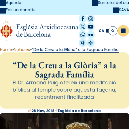
Agenda
Santoral del dia
SAVA
Fes un donatiu
Facebook
Instagram
X / Twitter
YouTube
CA
Me
Cerca
WhatsApp
Flickr
Radio Estel
Catalunya Cristi
Home
Notícies
“De la Creu a la Glòria” a la Sagrada Família
“De la Creu a la Glòria” a la
Sagrada Família
El Dr. Armand Puig ofereix una meditació
bíblica al temple sobre aquesta façana,
recentment finalitzada
28 Nov, 2018
Església de Barcelona