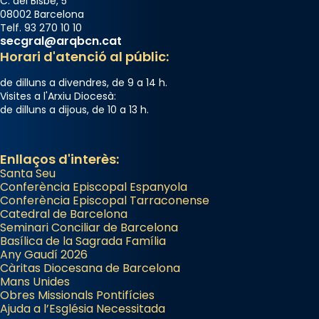
C. del Bisbe, 5
08002 Barcelona
Telf. 93 270 10 10
secgral@arqbcn.cat
Horari d'atenció al públic:
de dilluns a divendres, de 9 a 14 h.
Visites a l'Arxiu Diocesà:
de dilluns a dijous, de 10 a 13 h.
Enllaços d'interès:
Santa Seu
Conferència Episcopal Espanyola
Conferència Episcopal Tarraconense
Catedral de Barcelona
Seminari Conciliar de Barcelona
Basílica de la Sagrada Família
Any Gaudí 2026
Càritas Diocesana de Barcelona
Mans Unides
Obres Missionals Pontifícies
Ajuda a l’Església Necessitada