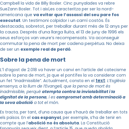
Campbell la vida de Billy Bosler. Cinc punyalades va rebre
SueZann Bosler. Tot i així,es caracteritza per ser
la nord-
americana que
va evitar que l’assassí del seu pare
fos
executat
. Un testimoni colpidor i un camí costós. És
destacada, sobretot, per treballar durant més de 12 anys per
la causa. Després d’una llarga lluita, el 13 de juny de 1996 els
seus esforços van veure’s recompensats. Va aconseguir
commutar la pena de mort per cadena perpètua. No deixa
de ser un
exemple real de perdó
.
Sobre la pena de mort
L’1 d’agost de 2.018 va haver un canvi en l’article del catecisme
sobre la pena de mort, ja que el pontífex la va considerar com
text
un fet “inadmissible”. Actualment, consta en el
:
L’Església
ensenya, a la llum de l’Evangeli, que la pena de mort és
inadmissible, perquè
atempta contra la inviolabilitat i la
dignitat de la persona
, i es
compromet amb determinació a
la seva abolició
a tot el món.
Es tracta, per tant, d’una causa que s’haurà de treballar en tots
els països. En el
cas espanyol
, per exemple, s’ha de tenir en
compte que l’
abolició no és absoluta
. La Constitució
Espanyola segueix dient, a l’article 15, que queda abolida