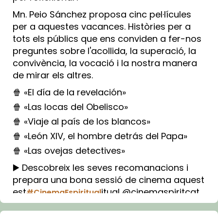
Mn. Peio Sánchez proposa cinc pel·lícules
per a aquestes vacances. Històries per a
tots els públics que ens conviden a fer-nos
preguntes sobre l'acollida, la superació, la
convivència, la vocació i la nostra manera
de mirar els altres.
🍿 «El día de la revelación»
🍿 «Las locas del Obelisco»
🍿 «Viaje al país de los blancos»
🍿 «León XIV, el hombre detrás del Papa»
🍿 «Las ovejas detectives»
▶️ Descobreix les seves recomanacions i
prepara una bona sessió de cinema aquest
est
itual @cinemaspiritcat
#CinemaEspiritual
Imatge: Generada amb IA (OpenAI)