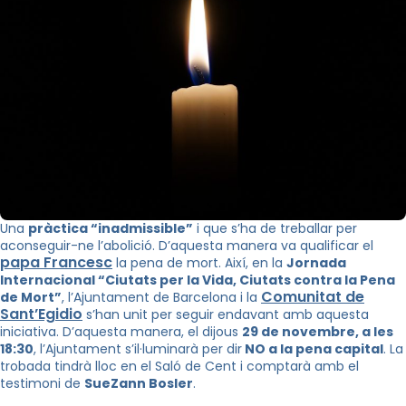
Una
pràctica “inadmissible”
i que s’ha de treballar per
aconseguir-ne l’abolició. D’aquesta manera va qualificar el
papa Francesc
la pena de mort. Així, en la
Jornada
Internacional “Ciutats per la Vida, Ciutats contra la Pena
Comunitat de
de Mort”
, l’Ajuntament de Barcelona i la
Sant’Egidio
s’han unit per seguir endavant amb aquesta
iniciativa. D’aquesta manera, el dijous
29 de novembre, a les
18:30
, l’Ajuntament s’il·luminarà per dir
NO a la pena capital
. La
trobada tindrà lloc en el Saló de Cent i comptarà amb el
testimoni de
SueZann Bosler
.