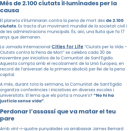
Més de 2.100 ciutats il·luminades per la
causa
El planeta s’il·luminaran contra la pena de mort des
de 2.100
ciutats
. Es tracta d’un moviment mundial de la societat civil i
de les administracions municipals. És, així, una lluita que fa 17
anys que demanen.
Cities for Life
La Jornada Internacional
“Ciutats per la Vida –
Ciutats contra la Pena de Mort” se celebra cada 30 de
novembre per iniciativa de la Comunitat de Sant’Egidio.
Aquesta compta amb el recolzament de la Unió Europea, en
record de l’aniversari de la primera abolició per llei de la pena
capital.
A més, durant tota la setmana, la Comunitat de Sant’Egidio
organitza conferències i iniciatives en diverses escoles i
universitats. El lema que els porta a moure’s?
“No hi ha
justícia sense vida”
.
Perdonar l’assassí que va matar el teu
pare
Amb vint-i-quatre punyalades va arrabassar James Bernard