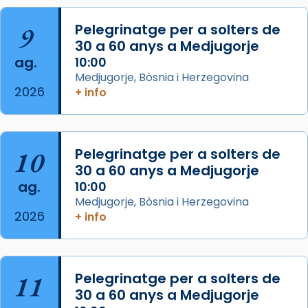
Aquest dilluns, 27 de juliol, ha tingut lloc la
9
Pelegrinatge per a solters de
missa d’acció de gràcies en agraïment al
30 a 60 anys a Medjugorje
comitè organitzador de la visita apostòlica
ag.
10:00
del Sant Pare Lleó XIV a Barcelona, i als
Medjugorje, Bòsnia i Herzegovina
col·laboradors, a la Catedral de Barcelona.
2026
+ info
L’arquebisbe de Barcelona, el cardenal Joan
Josep Omella, ha presidit la missa i l’ha
concelebrat el bisbe auxiliar de Barcelona,
10
Pelegrinatge per a solters de
Mons. David Abadías.
30 a 60 anys a Medjugorje
📸 Dr. G. Simón
ag.
10:00
Medjugorje, Bòsnia i Herzegovina
Photo
2026
+ info
View on Facebook
·
Share
Arquebisbat de Barcelona
11
Pelegrinatge per a solters de
2 weeks ago
30 a 60 anys a Medjugorje
Memòria de les santes Juliana i