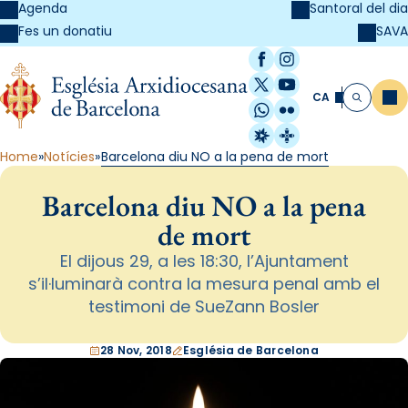
Agenda
Santoral del dia
SAVA
Fes un donatiu
Facebook
Instagram
X / Twitter
YouTube
CA
Me
Cerca
WhatsApp
Flickr
Radio Estel
Catalunya Cristi
Home
Notícies
Barcelona diu NO a la pena de mort
Barcelona diu NO a la pena
de mort
El dijous 29, a les 18:30, l’Ajuntament
s’il·luminarà contra la mesura penal amb el
testimoni de SueZann Bosler
28 Nov, 2018
Església de Barcelona