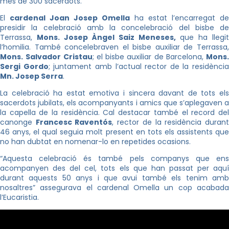
més de 300 sacerdots.
El
cardenal Joan Josep Omella
ha estat l’encarregat de
presidir la celebració amb la concelebració del bisbe de
Terrassa,
Mons. Josep Àngel Saiz Meneses,
que ha llegit
l’homilia. També concelebraven el bisbe auxiliar de Terrassa,
Mons.
Salvador Cristau
; el bisbe auxiliar de Barcelona,
Mons.
Sergi Gordo
; juntament amb l’actual rector de la residència
Mn. Josep Serra
.
La celebració ha estat emotiva i sincera davant de tots els
sacerdots jubilats, els acompanyants i amics que s’aplegaven a
la capella de la residència. Cal destacar també el record del
canonge
Francesc Raventós
, rector de la residència duran
46 anys, el qual seguia molt present en tots els assistents que
no han dubtat en nomenar-lo en repetides ocasions.
“Aquesta celebració és també pels companys que ens
acompanyen des del cel, tots els que han passat per aquí
durant aquests 50 anys i que avui també els tenim amb
nosaltres” assegurava el cardenal Omella un cop acabada
l’Eucaristia.