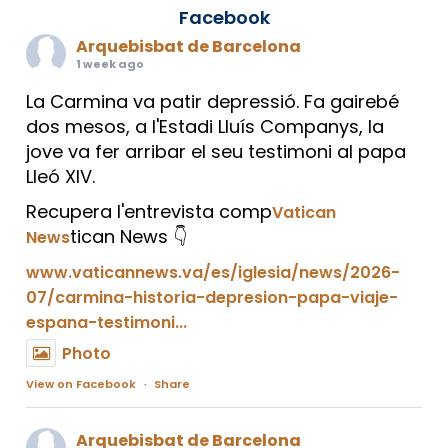
Facebook
Arquebisbat de Barcelona
1 week ago
La Carmina va patir depressió. Fa gairebé
dos mesos, a l'Estadi Lluís Companys, la
jove va fer arribar el seu testimoni al papa
Lleó XIV.
Recupera l'entrevista comp
Vatican
tican News 👇
News
www.vaticannews.va/es/iglesia/news/2026-
07/carmina-historia-depresion-papa-viaje-
espana-testimoni...
Photo
View on Facebook
·
Share
Arquebisbat de Barcelona