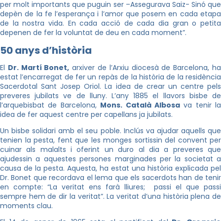
per molt importants que puguin ser –Assegurava Saiz- Sinó que
depèn de la fe l’esperança i l’amor que posem en cada etapa
de la nostra vida. En cada acció de cada dia gran o petita
depenen de fer la voluntat de deu en cada moment”.
50 anys d’història
El
Dr. Martí Bonet,
arxiver de l’Arxiu diocesà de Barcelona, h
estat l’encarregat de fer un repàs de la història de la residència
Sacerdotal Sant Josep Oriol. La idea de crear un centre pels
preveres jubilats ve de lluny. L’any 1885 el llavors bisbe de
l’arquebisbat de Barcelona,
Mons. Català Albosa
va tenir la
idea de fer aquest centre per capellans ja jubilats.
Un bisbe solidari amb el seu poble. Inclús va ajudar aquells que
tenien la pesta, fent que les monges sortissin del convent per
cuinar als malalts i oferint un duro al dia a preveres que
ajudessin a aquestes persones marginades per la societat a
causa de la pesta. Aquesta, ha estat una història explicada pel
Dr. Bonet que recordava el lema que els sacerdots han de tenir
en compte: “La veritat ens farà lliures; passi el que passi
sempre hem de dir la veritat”. La veritat d’una història plena de
moments clau.