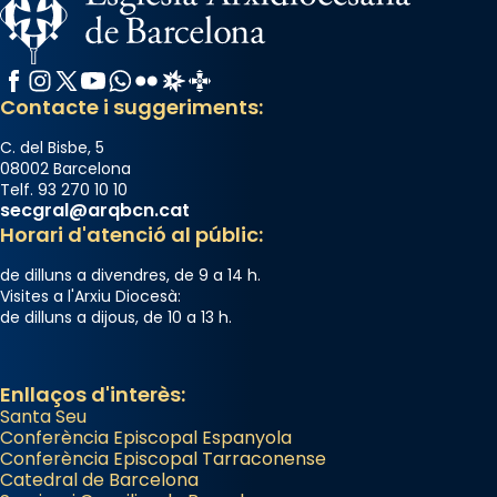
Facebook
Instagram
X / Twitter
YouTube
WhatsApp
Flickr
Radio Estel
Catalunya Cristiana
Contacte i suggeriments:
C. del Bisbe, 5
08002 Barcelona
Telf. 93 270 10 10
secgral@arqbcn.cat
Horari d'atenció al públic:
de dilluns a divendres, de 9 a 14 h.
Visites a l'Arxiu Diocesà:
de dilluns a dijous, de 10 a 13 h.
Enllaços d'interès:
Santa Seu
Conferència Episcopal Espanyola
Conferència Episcopal Tarraconense
Catedral de Barcelona