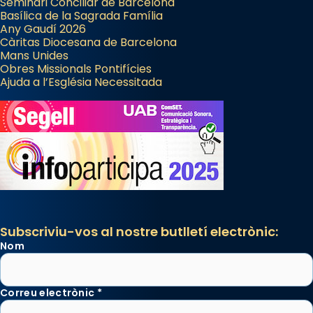
Seminari Conciliar de Barcelona
Basílica de la Sagrada Família
Any Gaudí 2026
Càritas Diocesana de Barcelona
Mans Unides
Obres Missionals Pontifícies
Ajuda a l’Església Necessitada
Subscriviu-vos al nostre butlletí electrònic:
Nom
Correu electrònic
*