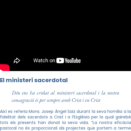
El ministeri sacerdotal
Déu ens ha cridat al ministeri sacerdotal i la nostra
consagració és per sempre amb Crist i en Crist
Així es referia Mons. Josep Àngel Saiz durant la seva homilia a la
fidelitat dels sacerdots a Crist i a l’Església per la qual gairebé
tots els presents han donat la seva vida. “La nostra eficàcia
pastoral no és proporcional als projectes que portem a terme