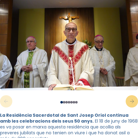
La Residència Sacerdotal de Sant Josep Oriol continua
amb les celebracions dels seus 50 anys.
El 18 de juny de 1968
es va posar en marxa aquesta residència que acollia als
preveres jubilats que no tenien on viure i que ha donat asil a