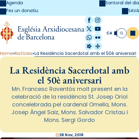
Agenda
Santoral del dia
SAVA
Fes un donatiu
Facebook
Instagram
X / Twitter
YouTube
CA
Me
Cerca
WhatsApp
Flickr
Radio Estel
Catalunya Cristi
Home
Notícies
La Residència Sacerdotal amb el 50è aniversari
La Residència Sacerdotal amb
el 50è aniversari
Mn. Francesc Raventós molt present en la
celebració de la residència St. Josep Oriol
concelebrada pel cardenal Omella, Mons.
Josep Àngel Saiz, Mons. Salvador Cristau i
Mons. Sergi Gordo
28 Nov, 2018