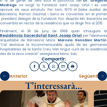
El 14 de gener de 1965 sota el pontificat del
Dr. Gregori
Modrego
va sorgir la Fundació Sant Josep Oriol i es van
aprovar els seus estatuts. Per tant, 1970 el bisbe auxiliar de
Barcelona, Ramon Daumal i Serra es converteix en el primer
president delegat de la Fundació. Poc després Mn. Raventós es
convertiria en rector de la residència que va dirigir fins al 2015.
Finalment, el 18 de juny de 1968 quan s’inaugura la
Residència Sacerdotal Sant Josep Oriol
per l’aleshore
arquebisbe de Barcelona Mons.
Marcelo González Martín
.
“Cal destacar la incommensurable ajuda de les germanes
hospitalàries de la Santa Creu. Han tingut cura de la residència
des de la seva creació” assegurava Mons. Saiz.
Compartir:
Facebook
X / Twitter
WhatsApp
Email
Imprimir
Anterior
Següent
T’interessarà…