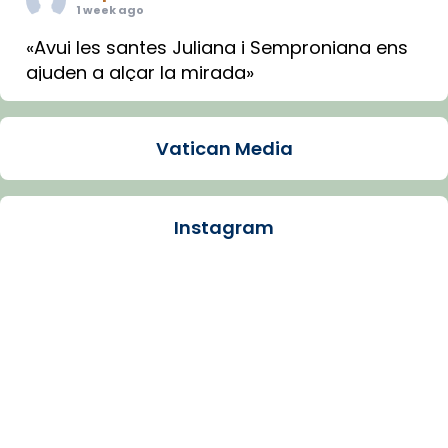
1 week ago
«Avui les santes Juliana i Semproniana ens
ajuden a alçar la mirada»
Mons. Sergi Gordo, bisbe de Tortosa, ha
presidit aquest 27 de juliol la missa de Les
Vatican Media
Santes de Mataró.
🔗
tinyurl.com/cvu5jmbk
📸 J. Merino
Instagram
Photo
View on Facebook
·
Share
Arquebisbat de Barcelona
is at Catedral
de Barcelona.
1 week ago
Aquest dilluns, 27 de juliol, ha tingut lloc la
missa d’acció de gràcies en agraïment al