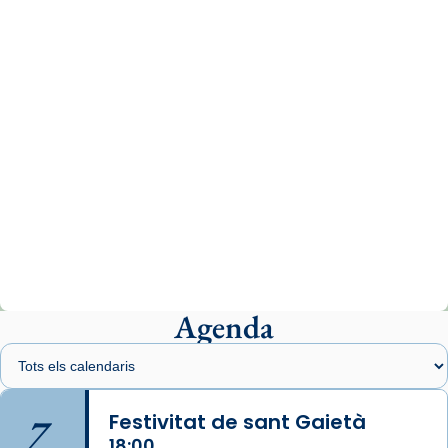
comitè organitzador de la visita apostòlica
del Sant Pare Lleó XIV a Barcelona, i als
col·laboradors, a la Catedral de Barcelona.
L’arquebisbe de Barcelona, el cardenal Joan
Josep Omella, ha presidit la missa i l’ha
concelebrat el bisbe auxiliar de Barcelona,
Mons. David Abadías.
📸 Dr. G. Simón
Photo
View on Facebook
·
Share
Agenda
Arquebisbat de Barcelona
1 week ago
Memòria de les santes Juliana i
Semproniana, verges i màrtirs.
7
Festivitat de sant Gaietà
Acompanyant la història de sant Cugat, a
18:00