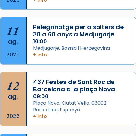
gran a Mataró.
«Si vols saber què és calor, ves per les
Santes a Mataró»🥵.
11
Pelegrinatge per a solters de
30 a 60 anys a Medjugorje
Photo
ag.
10:00
View on Facebook
·
Share
Medjugorje, Bòsnia i Herzegovina
2026
+ info
Arquebisbat de Barcelona
2 weeks ago
Jaume, fill de Zebedeu, és juntament amb el
12
437 Festes de Sant Roc de
seu germà Joan i Pere un dels que
Barcelona a la plaça Nova
acompanyava més de prop Jesús.
ag.
09:00
Plaça Nova, Ciutat Vella, 08002
Segons el llibre dels Fets (12,2) fou el primer
Barcelona, Espanya
apòstol màrtir, decapitat a Jerusalem per
2026
+ info
Herodes Agripa (vers l'any 44).
Patró de Galícia, després de les invasions