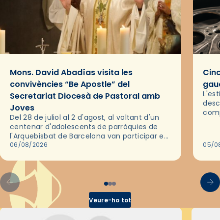
Mons. David Abadías visita les
Cinc
convivències “Be Apostle” del
gaud
L'es
Secretariat Diocesà de Pastoral amb
desc
Joves
comp
Del 28 de juliol al 2 d'agost, al voltant d'un
deix
centenar d'adolescents de parròquies de
trav
l'Arquebisbat de Barcelona van participar en
les convivències Be Apostle, organitzades
06/08/2026
05/0
pel Secretariat Diocesà de Pastoral amb…
Veure-ho tot