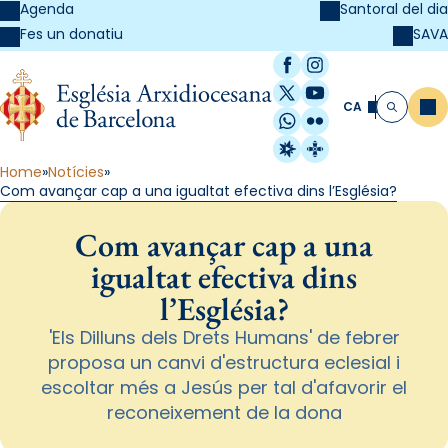
Agenda
Santoral del dia
SAVA
Fes un donatiu
Facebook
Instagram
X / Twitter
YouTube
CA
Me
Cerca
WhatsApp
Flickr
Radio Estel
Catalunya Cristi
Home
Notícies
Com avançar cap a una igualtat efectiva dins l’Església?
Com avançar cap a una
igualtat efectiva dins
l’Església?
'Els Dilluns dels Drets Humans' de febrer
proposa un canvi d'estructura eclesial i
escoltar més a Jesús per tal d'afavorir el
reconeixement de la dona