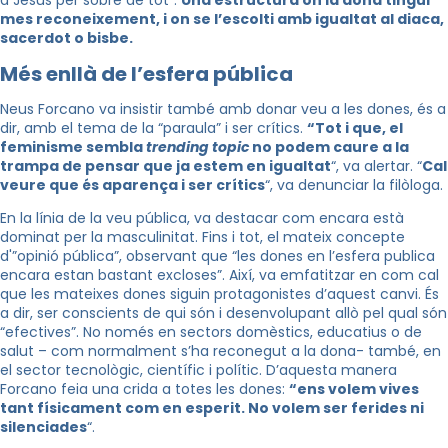
a Jesús per sobre de tot”.
Una estructura on la dona tingui
mes
reconeixement, i on se l’escolti amb igualtat al diaca,
sacerdot o bisbe.
Més enllà de l’esfera pública
Neus
Forcano
va insistir també amb donar veu a les dones, és a
dir, amb el tema de la “paraula” i ser crítics.
“Tot i que, el
feminisme sembla
trending
topic
no podem caure a la
trampa de pensar que ja estem en igualtat
“, va alertar. “
Cal
veure que és aparença i ser crítics
“, va denunciar la filòloga.
En la línia de la veu pública, va destacar com encara està
dominat per la masculinitat. Fins i tot, el mateix concepte
d'”opinió pública”, observant que “les dones en l’esfera publica
encara estan bastant excloses”. Així, va emfatitzar en com cal
que les mateixes dones siguin protagonistes d’aquest canvi. És
a dir, ser conscients de qui són i desenvolupant allò pel qual són
“efectives”. No només en sectors domèstics, educatius o de
salut – com normalment s’ha reconegut a la dona- també, en
el sector tecnològic, científic i polític. D’aquesta manera
Forcano
feia una crida a totes les dones:
“ens volem vives
tant físicament com en esperit. No volem ser ferides ni
silenciades
“.