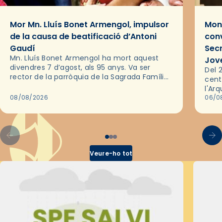
Mor Mn. Lluís Bonet Armengol, impulsor
Mons
de la causa de beatificació d’Antoni
conv
Gaudí
Sec
Mn. Lluís Bonet Armengol ha mort aquest
Jov
divendres 7 d’agost, als 95 anys. Va ser
Del 2
rector de la parròquia de la Sagrada Família
cent
de Barcelona durant 25 anys, entre 1993 i
l'Ar
2018,…
08/08/2026
les 
06/0
pel 
Veure-ho tot