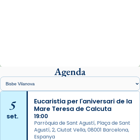
View on Facebook
·
Share
Arquebisbat de Barcelona
2 weeks ago
«Avui les santes Juliana i Semproniana ens
ajuden a alçar la mirada»
Mons. Sergi Gordo, bisbe de Tortosa, ha
presidit aquest 27 de juliol la missa de Les
Agenda
Santes de Mataró.
🔗
tinyurl.com/cvu5jmbk
📸 J. Merino
5
Eucaristia per l'aniversari de la
Mare Teresa de Calcuta
Photo
set.
19:00
View on Facebook
·
Share
Parròquia de Sant Agustí, Plaça de Sant
Agustí, 2, Ciutat Vella, 08001 Barcelona,
Arquebisbat de Barcelona
is at Catedral
Espanya