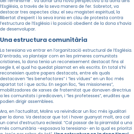
del feminisme”. Va donar una nova perspectiva a la dona dins
l’Església, a través de la seva manera de fer. Sobretot, va
destacar tres aspectes clau: el seu magisteri espiritual, la
llibertat d’esperit i la seva ironia en clau de protesta contra
l’estructura de l’Església i la posició obedient de la dona s’havia
de desenvolupar.
Una estructura comunitària
La teresiana va entrar en l’organització estructural de l’Església.
D’entrada, va plantejar com en les primeres comunitats
cristianes, la dona tenia un reconeixement destacat fins al
segle II, el qual ha quedat plasmat en els escrits. En total s’hi
reconeixien quatre papers destacats, entre els quals
destacaven “les benefactores” i “les vídues” en un lloc més
apartat tot i que actiu. En segon lloc, “les missioneres”,
mobilitzadores de xarxes de fraternitat que donaven directrius
a les comunitats i predicaven, i “les profetesses”, erudites que
podien dirigir assemblees.
Ara, en l’actualitat, Molins va reivindicar un lloc més igualitari
per la dona. Va destacar que tot i haver guanyat molt, ara cal
un canvi d’estructura eclesial. “Cal passar de la piramidal a una
més comunitària –exposava la teresiana- en la qual es prioritzi