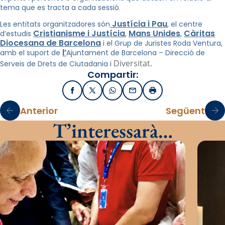
tema que es tracta a cada sessió.
Justícia i Pau
Les entitats organitzadores són
, el centre
Cristianisme i Justícia
Mans Unides
Càritas
d’estudis
,
,
Diocesana de Barcelona
i el Grup de Juristes Roda Ventura,
l’
amb el suport
de
Ajuntament de Barcelona – Direcció de
Diversitat.
Serveis de Drets de Ciutadania i
Compartir:
Facebook
X / Twitter
WhatsApp
Email
Imprimir
Anterior
Següent
T’interessarà…