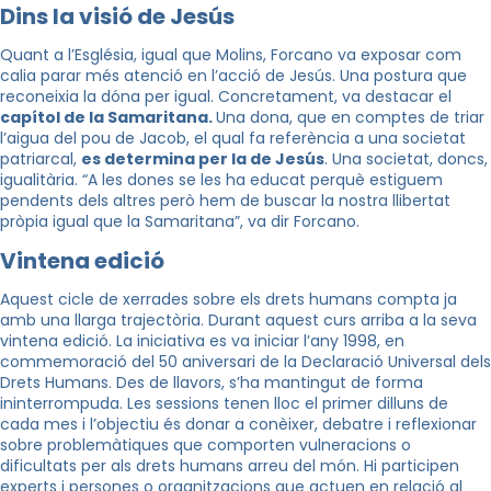
Dins la visió de Jesús
Quant a l’Església, igual que Molins,
Forcano
va exposar com
calia parar més atenció en l’acció de Jesús. Una postura que
reconeixia la dóna per igual. Concretament, va destacar el
capítol de la Samaritana.
Una dona, que en comptes de triar
l’aigua del pou de Jacob, el qual fa referència a una societat
patriarcal,
es determina per la de Jesús
. Una societat, doncs,
igualitària. “A les dones se les ha educat perquè estiguem
pendents dels altres però hem de buscar la nostra llibertat
pròpia igual que la Samaritana”, va dir
Forcano
.
Vintena edició
Aquest cicle de xerrades sobre els drets humans compta ja
amb una llarga trajectòria. Durant aquest curs arriba a la seva
vintena edició. La iniciativa es va iniciar l’any 1998, en
commemoració del 50 aniversari de la Declaració Universal dels
Drets Humans. Des de llavors, s’ha mantingut de forma
ininterrompuda. Les sessions tenen lloc el primer dilluns de
cada mes i l’objectiu és donar a conèixer, debatre i reflexionar
sobre problemàtiques que comporten vulneracions o
dificultats per als drets humans arreu del món. Hi participen
experts i persones o organitzacions que actuen en relació al