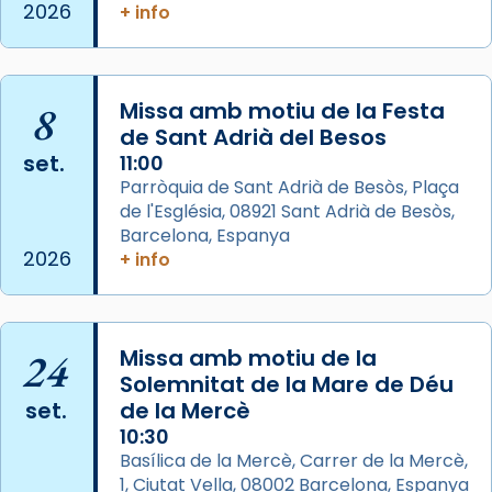
de Barcelona.
2026
+ info
2 weeks ago
Aquest dilluns, 27 de juliol, ha tingut lloc la
missa d’acció de gràcies en agraïment al
8
Missa amb motiu de la Festa
comitè organitzador de la visita apostòlica
de Sant Adrià del Besos
del Sant Pare Lleó XIV a Barcelona, i als
set.
11:00
col·laboradors, a la Catedral de Barcelona.
Parròquia de Sant Adrià de Besòs, Plaça
L’arquebisbe de Barcelona, el cardenal Joan
de l'Església, 08921 Sant Adrià de Besòs,
Josep Omella, ha presidit la missa i l’ha
Barcelona, Espanya
2026
+ info
concelebrat el bisbe auxiliar de Barcelona,
Mons. David Abadías.
📸 Dr. G. Simón
24
Missa amb motiu de la
Photo
Solemnitat de la Mare de Déu
View on Facebook
·
Share
set.
de la Mercè
10:30
Arquebisbat de Barcelona
Basílica de la Mercè, Carrer de la Mercè,
2 weeks ago
1, Ciutat Vella, 08002 Barcelona, Espanya