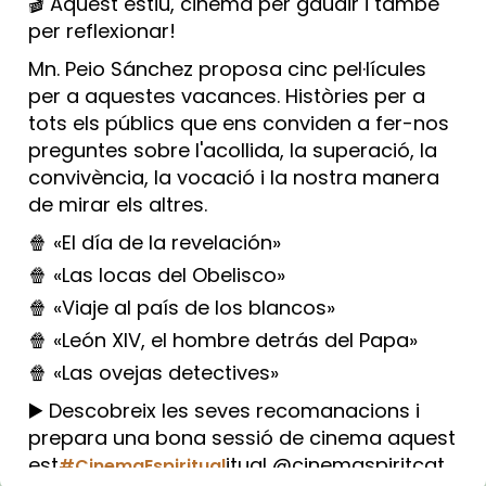
🎬 Aquest estiu, cinema per gaudir i també
per reflexionar!
Mn. Peio Sánchez proposa cinc pel·lícules
per a aquestes vacances. Històries per a
tots els públics que ens conviden a fer-nos
preguntes sobre l'acollida, la superació, la
convivència, la vocació i la nostra manera
de mirar els altres.
🍿 «El día de la revelación»
🍿 «Las locas del Obelisco»
🍿 «Viaje al país de los blancos»
🍿 «León XIV, el hombre detrás del Papa»
🍿 «Las ovejas detectives»
▶️ Descobreix les seves recomanacions i
prepara una bona sessió de cinema aquest
est
itual @cinemaspiritcat
#CinemaEspiritual