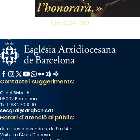
l’honorarà.
processó (recuperada el 1972) al voltant
del temple amb les relíquies de les santes.
Des de 1985 hi participa també un grup de
(Jn 12,24-26)
diablesses amb música i ball propis. Festa
gran a Mataró.
«Si vols saber què és calor, ves per les
Santes a Mataró»🥵.
Photo
Facebook
Instagram
X / Twitter
YouTube
WhatsApp
Flickr
Radio Estel
Catalunya Cristiana
View on Facebook
·
Share
Contacte i suggeriments:
C. del Bisbe, 5
08002 Barcelona
Telf. 93 270 10 10
secgral@arqbcn.cat
Horari d'atenció al públic:
de dilluns a divendres, de 9 a 14 h.
Visites a l'Arxiu Diocesà: