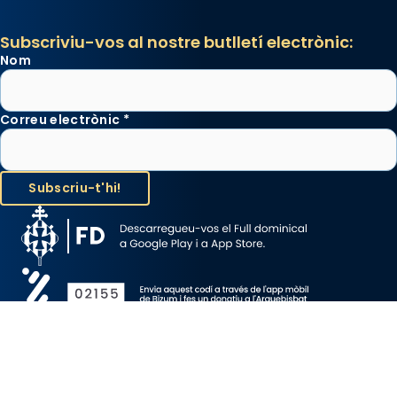
Subscriviu-vos al nostre butlletí electrònic:
Nom
Correu electrònic
*
Avís Legal
Protecció de Dades
Política de Cookies
Canal de denúncia
Copyright 2026 ©ARQUEBISBAT DE BARCELONA, tots els drets