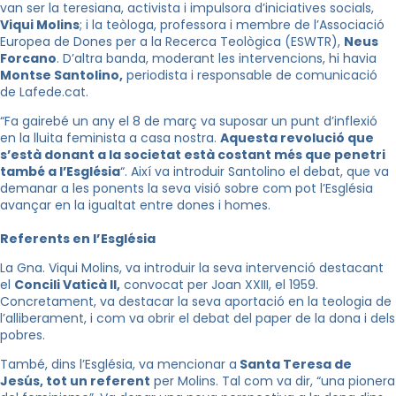
van ser la teresiana, activista i impulsora d’iniciatives socials,
Viqui
Molins
; i la teòloga, professora i membre de l’Associació
Europea de Dones per a la Recerca Teològica (
ESWTR
),
Neus
Forcano
. D’altra banda, moderant les intervencions, hi havia
Montse
Santolino
,
periodista i responsable de comunicació
de
Lafede
.cat.
“Fa gairebé un any el 8 de març va suposar un punt d’inflexió
en la lluita feminista a casa nostra.
Aquesta revolució que
s’està donant a la societat està costant més que penetri
també a l’Església
“. Així va introduir
Santolino
el debat, que va
demanar a les ponents la seva visió sobre com pot l’Església
avançar en la igualtat entre dones i homes.
Referents en l’Església
La
Gna
.
Viqui
Molins, va introduir la seva intervenció destacant
el
Concili Vaticà II,
convocat per Joan XXIII, el 1959.
Concretament, va destacar la seva aportació en la teologia de
l’alliberament, i com va obrir el debat del paper de la dona i dels
pobres.
També, dins l’Església, va mencionar a
Santa Teresa de
Jesús, tot un referent
per Molins. Tal com va dir, “una pionera