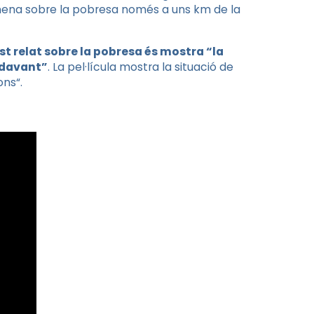
na nena sobre la pobresa només a uns km de la
t relat sobre la pobresa és mostra “la
endavant”
. La pel·lícula mostra la situació de
ions
“
.