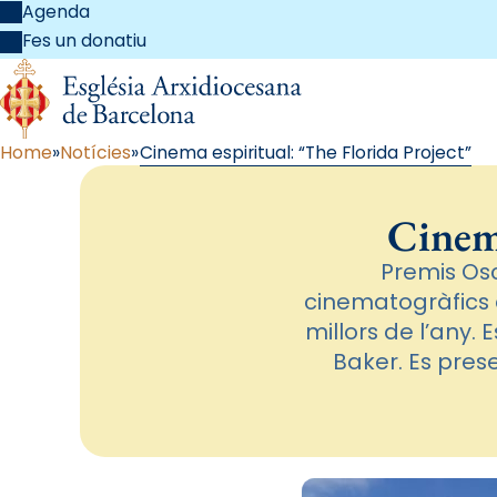
Agenda
Fes un donatiu
Home
Notícies
Cinema espiritual: “The Florida Project”
Cinema
Premis Osc
cinematogràfics 
millors de l’any. 
Baker. Es prese