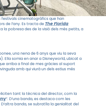
 festivals cinematogràfics que han
The
Florida
ors de l’any. Es tracta de
ta la pobresa des de la visió dels més petits, a
oonee
, una nena de 6 anys que viu la seva
a). Ella somia en anar a
Disneyworld
, ubicat a
ue arriba a final de mes gràcies al suport
vinguda amb qui viurà un dels estius més
liciten tant la tècnica del director, com la
’any
“. D’una banda, es destaca com les
’altra banda, se subratlla la genialitat del