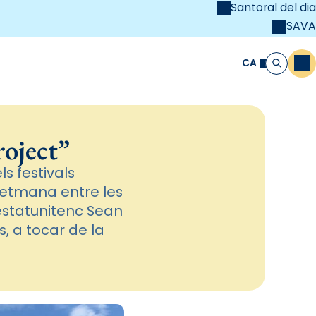
Santoral del dia
SAVA
el
unya Cristiana
CA
M
Cerca
roject”
s festivals
setmana entre les
l’estatunitenc Sean
s, a tocar de la