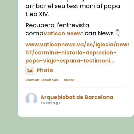
arribar el seu testimoni al papa
Lleó XIV.
Recupera l'entrevista
comp
tican News 👇
Vatican News
www.vaticannews.va/es/iglesia/news
07/carmina-historia-depresion-
papa-viaje-espana-testimoni...
Photo
View on Facebook
·
Share
Arquebisbat de Barcelona
1 week ago
«Avui les santes Juliana i
Semproniana ens ajuden a alçar
la mirada»