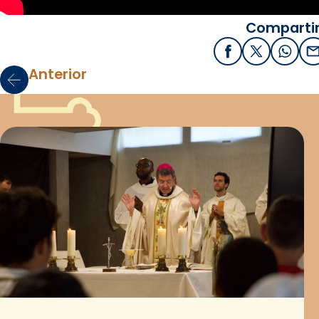
Compartir
Facebook
X / Twitter
What
E
Anterior