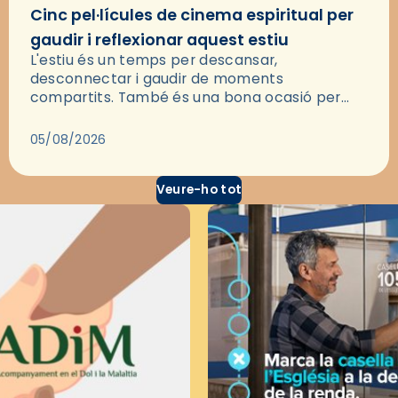
Cinc pel·lícules de cinema espiritual per
gaudir i reflexionar aquest estiu
L'estiu és un temps per descansar,
desconnectar i gaudir de moments
compartits. També és una bona ocasió per
deixar-se portar per una bona història i, a
través del cinema, reflexionar sobre les…
05/08/2026
Veure-ho tot