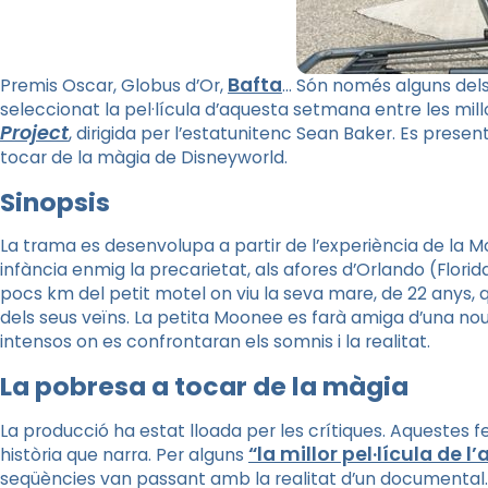
Bafta
Premis Oscar, Globus d’Or,
… Són només alguns dels
seleccionat la pel·lícula d’aquesta setmana entre les mill
Project
, dirigida per l’
estatunitenc
Sean
Baker
. Es presen
tocar de la màgia de Disneyworld.
Sinopsis
La trama es desenvolupa a partir de l’experiència de la
M
infància enmig la precarietat, als afores d’Orlando (Florid
pocs km del petit motel on viu la seva mare, de 22 anys, q
dels seus veïns. La petita
Moonee
es farà amiga d’una nou
intensos on es confrontaran els somnis i la realitat.
La pobresa a tocar de la màgia
La producció ha estat lloada per les crítiques. Aquestes fe
“la millor pel·lícula de l
història que narra. Per alguns
seqüències van passant amb la realitat d’un documental. D