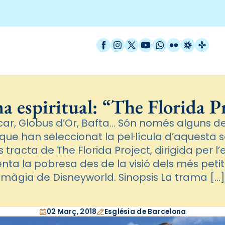
Facebook
Instagram
X / Twitter
YouTube
WhatsApp
Flickr
Radio Est
Catal
 espiritual: “The Florida P
ar, Globus d’Or, Bafta… Són només alguns del
que han seleccionat la pel·lícula d’aquesta 
Es tracta de The Florida Project, dirigida per 
nta la pobresa des de la visió dels més petit
màgia de Disneyworld. Sinopsis La trama […]
02 Març, 2018
Església de Barcelona