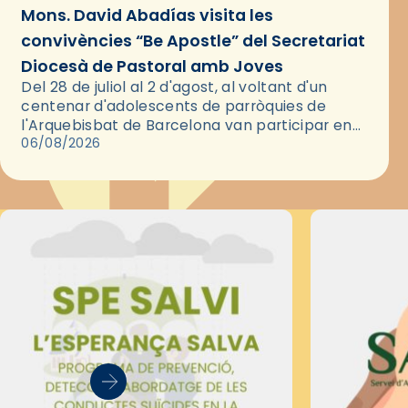
Mons. David Abadías visita les
convivències “Be Apostle” del Secretariat
Diocesà de Pastoral amb Joves
Del 28 de juliol al 2 d'agost, al voltant d'un
centenar d'adolescents de parròquies de
l'Arquebisbat de Barcelona van participar en
les convivències Be Apostle, organitzades pel
06/08/2026
Secretariat Diocesà de Pastoral amb…