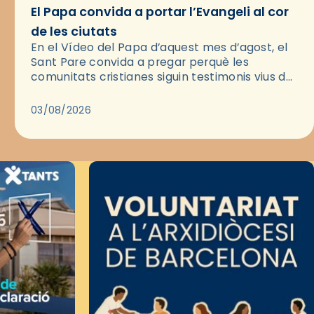
El Papa convida a portar l’Evangeli al cor
de les ciutats
En el Vídeo del Papa d’aquest mes d’agost, el
Sant Pare convida a pregar perquè les
comunitats cristianes siguin testimonis vius de
l’Evangeli enmig de les ciutats. A través d’una
pregària, el…
03/08/2026