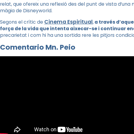
relat, que ofereix una reflexió des del punt de vista d’u
màgia de
Disneyworld
.
Cinema Espiritual
Segons el crític de
,
a través d’aques
força de la vida que intenta aixecar-se i continuar 
precarietat i com hi ha una sortida rere les pitjors condic
Comentario Mn. Peio