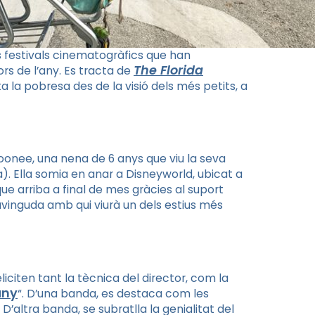
 festivals cinematogràfics que han
The
Florida
ors de l’any. Es tracta de
ta la pobresa des de la visió dels més petits, a
oonee
, una nena de 6 anys que viu la seva
a). Ella somia en anar a
Disneyworld
, ubicat a
ue arriba a final de mes gràcies al suport
vinguda amb qui viurà un dels estius més
liciten tant la tècnica del director, com la
’any
“. D’una banda, es destaca com les
’altra banda, se subratlla la genialitat del