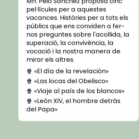
Mn. Peio Sánchez proposa cinc
pel·lícules per a aquestes
vacances. Històries per a tots els
públics que ens conviden a fer-
nos preguntes sobre l'acollida, la
superació, la convivència, la
vocació i la nostra manera de
mirar els altres.
🍿 «El día de la revelación»
🍿 «Las locas del Obelisco»
🍿 «Viaje al país de los blancos»
🍿 «León XIV, el hombre detrás
del Papa»
🍿 «Las ovejas detectives»
▶️ Descobreix les seves