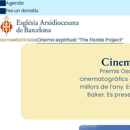
Agenda
Fes un donatiu
Home
Notícies
Cinema espiritual: “The Florida Project”
Cinema
Premis Osc
cinematogràfics 
millors de l’any. 
Baker. Es prese