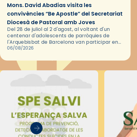
Mons. David Abadías visita les
convivències “Be Apostle” del Secretariat
Diocesà de Pastoral amb Joves
Del 28 de juliol al 2 d'agost, al voltant d'un
centenar d'adolescents de parròquies de
l'Arquebisbat de Barcelona van participar en
les convivències Be Apostle, organitzades pel
06/08/2026
Secretariat Diocesà de Pastoral amb…