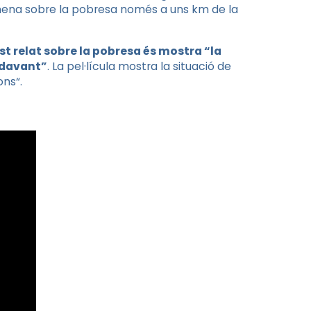
na nena sobre la pobresa només a uns km de la
t relat sobre la pobresa és mostra “la
endavant”
. La pel·lícula mostra la situació de
ions
“
.