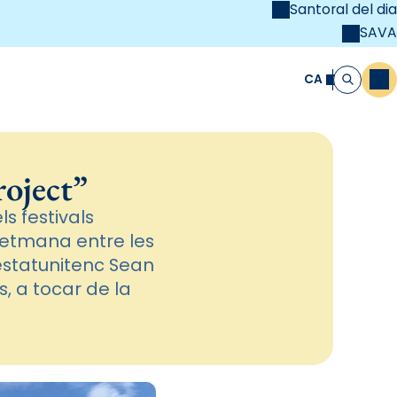
Santoral del dia
SAVA
el
unya Cristiana
CA
M
Cerca
roject”
s festivals
setmana entre les
l’estatunitenc Sean
s, a tocar de la