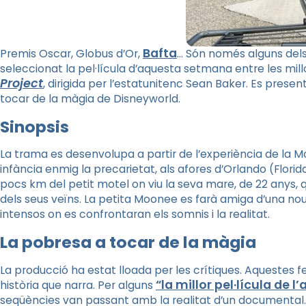
Bafta
Premis Oscar, Globus d’Or,
… Són només alguns dels
seleccionat la pel·lícula d’aquesta setmana entre les mill
Project
, dirigida per l’
estatunitenc
Sean
Baker
. Es presen
tocar de la màgia de Disneyworld.
Sinopsis
La trama es desenvolupa a partir de l’experiència de la
M
infància enmig la precarietat, als afores d’Orlando (Florid
pocs km del petit motel on viu la seva mare, de 22 anys, q
dels seus veïns. La petita
Moonee
es farà amiga d’una nou
intensos on es confrontaran els somnis i la realitat.
La pobresa a tocar de la màgia
La producció ha estat lloada per les crítiques. Aquestes fe
“la millor pel·lícula de l
història que narra. Per alguns
seqüències van passant amb la realitat d’un documental. D