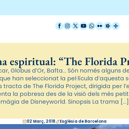
Facebook
Instagram
X / Twitter
YouTube
WhatsApp
Flickr
Radio Est
Catal
 espiritual: “The Florida P
ar, Globus d’Or, Bafta… Són només alguns del
que han seleccionat la pel·lícula d’aquesta 
Es tracta de The Florida Project, dirigida per 
nta la pobresa des de la visió dels més petit
màgia de Disneyworld. Sinopsis La trama […]
02 Març, 2018
Església de Barcelona