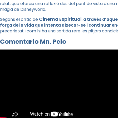
relat, que ofereix una reflexió des del punt de vista d’u
màgia de
Disneyworld
.
Cinema Espiritual
Segons el crític de
,
a través d’aques
força de la vida que intenta aixecar-se i continuar 
precarietat i com hi ha una sortida rere les pitjors condic
Comentario Mn. Peio