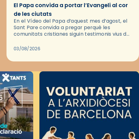
El Papa convida a portar l’Evangeli al cor
de les ciutats
En el Vídeo del Papa d’aquest mes d’agost, el
Sant Pare convida a pregar perquè les
comunitats cristianes siguin testimonis vius de
l’Evangeli enmig de les ciutats. A través d’una
pregària, el…
03/08/2026