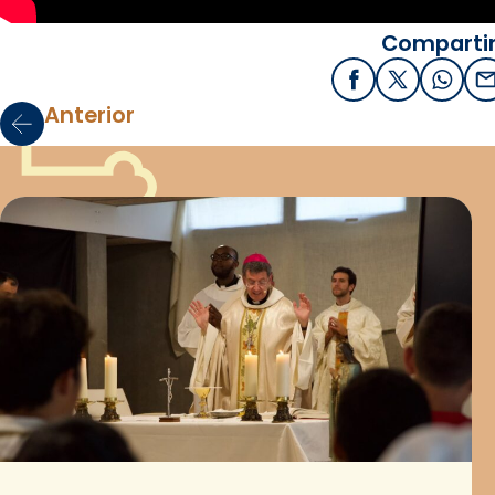
Compartir
Facebook
X / Twitter
What
E
Anterior