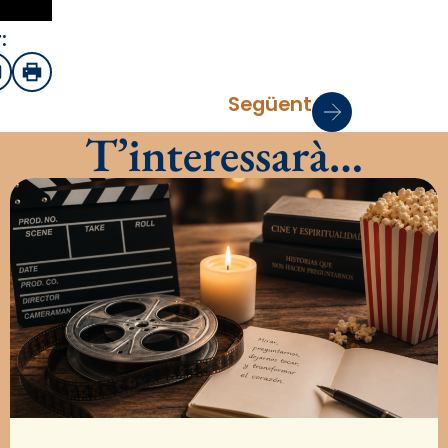
:
sApp
mail
Imprimir
Següent
T’interessarà…