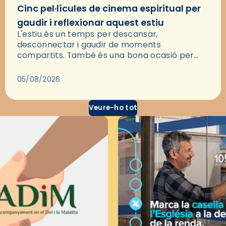
Cinc pel·lícules de cinema espiritual per
gaudir i reflexionar aquest estiu
L'estiu és un temps per descansar,
desconnectar i gaudir de moments
compartits. També és una bona ocasió per
deixar-se portar per una bona història i, a
través del cinema, reflexionar sobre les…
05/08/2026
Veure-ho tot