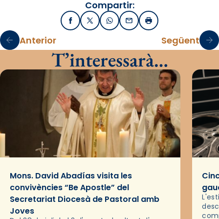
Compartir:
Facebook
X / Twitter
WhatsApp
Email
Imprimir
Anterior
Següent
T’interessarà…
Mons. David Abadías visita les
Cinc
convivències “Be Apostle” del
gaud
L'es
Secretariat Diocesà de Pastoral amb
desc
Joves
comp