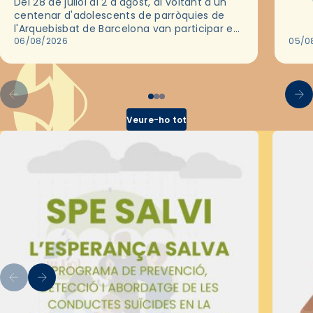
Del 28 de juliol al 2 d'agost, al voltant d'un
deix
centenar d'adolescents de parròquies de
trav
l'Arquebisbat de Barcelona van participar en
les convivències Be Apostle, organitzades
06/08/2026
05/0
pel Secretariat Diocesà de Pastoral amb…
Veure-ho tot