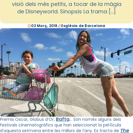
visió dels més petits, a tocar de la màgia
de Disneyworld. Sinopsis La trama […]
02 Març, 2018
Església de Barcelona
Bafta
Premis Oscar, Globus d’Or,
… Són només alguns dels
festivals cinematogràfics que han seleccionat la pel·lícula
The
d’aquesta setmana entre les millors de l’any. Es tracta de