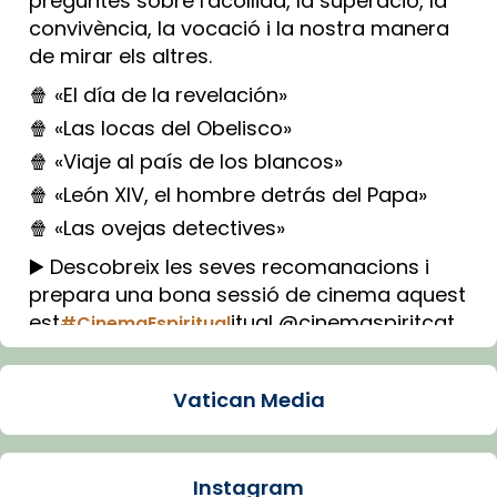
preguntes sobre l'acollida, la superació, la
convivència, la vocació i la nostra manera
de mirar els altres.
🍿 «El día de la revelación»
🍿 «Las locas del Obelisco»
🍿 «Viaje al país de los blancos»
🍿 «León XIV, el hombre detrás del Papa»
🍿 «Las ovejas detectives»
▶️ Descobreix les seves recomanacions i
prepara una bona sessió de cinema aquest
est
itual @cinemaspiritcat
#CinemaEspiritual
Imatge: Generada amb IA (OpenAI)
Video
Vatican Media
View on Facebook
·
Share
Instagram
Arquebisbat de Barcelona