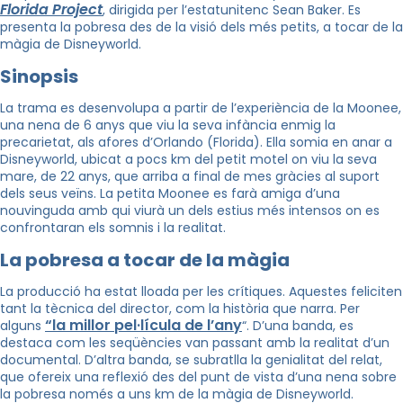
Florida
Project
, dirigida per l’
estatunitenc
Sean
Baker
. Es
presenta la pobresa des de la visió dels més petits, a tocar de la
màgia de Disneyworld.
Sinopsis
La trama es desenvolupa a partir de l’experiència de la
Moonee
,
una nena de 6 anys que viu la seva infància enmig la
precarietat, als afores d’Orlando (Florida). Ella somia en anar a
Disneyworld
, ubicat a pocs km del petit motel on viu la seva
mare, de 22 anys, que arriba a final de mes gràcies al suport
dels seus veïns. La petita
Moonee
es farà amiga d’una
nouvinguda amb qui viurà un dels estius més intensos on es
confrontaran els somnis i la realitat.
La pobresa a tocar de la màgia
La producció ha estat lloada per les crítiques. Aquestes feliciten
tant la tècnica del director, com la història que narra. Per
“la millor pel·lícula de l’any
alguns
“. D’una banda, es
destaca com les seqüències van passant amb la realitat d’un
documental. D’altra banda, se subratlla la genialitat del relat,
que ofereix una reflexió des del punt de vista d’una nena sobre
la pobresa només a uns km de la màgia de
Disneyworld
.