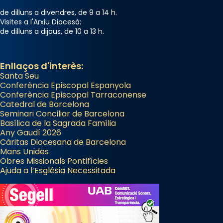
«Si vols saber què és calor, ves per les
de dilluns a divendres, de 9 a 14 h.
Santes a Mataró»🥵.
Visites a l'Arxiu Diocesà:
de dilluns a dijous, de 10 a 13 h.
Photo
View on Facebook
·
Share
Enllaços d'interès:
Santa Seu
Conferència Episcopal Espanyola
Conferència Episcopal Tarraconense
Catedral de Barcelona
Seminari Conciliar de Barcelona
Basílica de la Sagrada Família
Any Gaudí 2026
Càritas Diocesana de Barcelona
Mans Unides
Obres Missionals Pontifícies
Ajuda a l’Església Necessitada