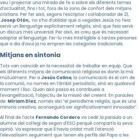
veu i projectar una mirada de fe a sobre els diferents temes
d’actualitat, fins i tot, fora de la zona de confort dels mitjans
cristians. Per fer això, segons l’escriptor i col·laborador de 21,
Josep Otón,
no s’ha d’oblidar que a vegades Jesús no feia
servir un llenguatge explícitament religiós, sinó que feia servir
un discurs més universal. Per això, es creu que és necessari
adaptar el llenguatge. Fer-lo més intel·ligible a tantes persones
que a dia d’avui ja no empren les categories tradicionals.
Mitjans en sintonia
Tots van coincidir en la necessitat de treballar en equip. Que
els diferents mitjans de comunicació religiosa es donin la mà
mútuament. Per a
Jesús Colina
, la comunicació és el cim de
la comunió, no només en l’àmbit periodístic, sinó en qualsevol
moment i lloc. Quan això passa es contribueix a
l’evangelització, l’objectiu de la missió del creient. En paraules
de
Míriam Díez
, només així “el periodisme religiós, que és una
minoria creativa, aconseguirà ser significativament innovador”.
Al final de l’acte
Fernando Cordero
va cedir la paraula a un
alumne del col·legi de segon d’ESO perquè compartís la seva
opinió. Va expressar que li havia cridat molt l’atenció
l’elevadíssim seguiment que tenen els perfils del Papa a les