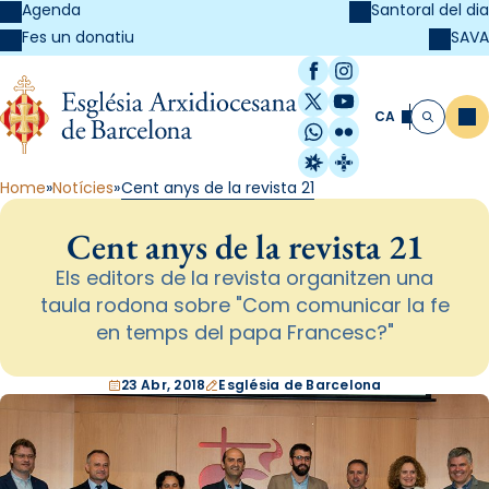
Agenda
Santoral del dia
SAVA
Fes un donatiu
Facebook
Instagram
X / Twitter
YouTube
CA
Me
Cerca
WhatsApp
Flickr
Radio Estel
Catalunya Cristi
Home
Notícies
Cent anys de la revista 21
Cent anys de la revista 21
Els editors de la revista organitzen una
taula rodona sobre "Com comunicar la fe
en temps del papa Francesc?"
23 Abr, 2018
Església de Barcelona