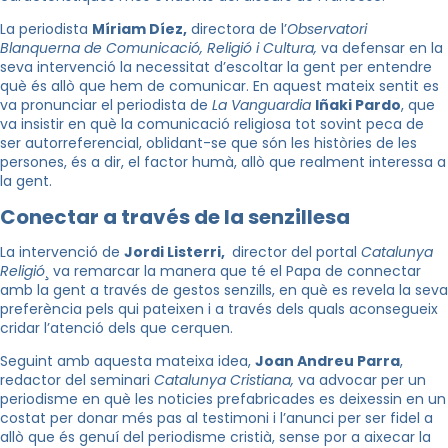
La periodista
Míriam Díez,
directora de l’
Observatori
Blanquerna de Comunicació, Religió i Cultura,
va defensar en la
seva intervenció la necessitat d’escoltar la gent per entendre
què és allò que hem de comunicar. En aquest mateix sentit es
va pronunciar el periodista de
La Vanguardia
Iñaki Pardo
, que
va insistir en què la comunicació religiosa tot sovint peca de
ser autorreferencial, oblidant-se que són les històries de les
persones, és a dir, el factor humà, allò que realment interessa a
la gent.
Conectar a través de la senzillesa
La intervenció de
Jordi Listerri,
director del portal
Catalunya
Religió
¸ va remarcar la manera que té el Papa de connectar
amb la gent a través de gestos senzills, en què es revela la seva
preferència pels qui pateixen i a través dels quals aconsegueix
cridar l’atenció dels que cerquen.
Seguint amb aquesta mateixa idea,
Joan Andreu Parra
,
redactor del seminari
Catalunya Cristiana,
va advocar per un
periodisme en què les noticies prefabricades es deixessin en un
costat per donar més pas al testimoni i l’anunci per ser fidel a
allò que és genuí del periodisme cristià, sense por a aixecar la