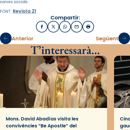
xarxes socials.
Revista 21
FONT:
Compartir:
Facebook
X / Twitter
WhatsApp
Email
Imprimir
Anterior
Següent
T’interessarà…
Mons. David Abadías visita les
Cinc
convivències “Be Apostle” del
gaud