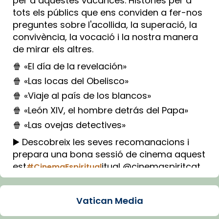
per a aquestes vacances. Històries per a
tots els públics que ens conviden a fer-nos
preguntes sobre l'acollida, la superació, la
convivència, la vocació i la nostra manera
de mirar els altres.
🍿 «El día de la revelación»
🍿 «Las locas del Obelisco»
🍿 «Viaje al país de los blancos»
🍿 «León XIV, el hombre detrás del Papa»
🍿 «Las ovejas detectives»
▶️ Descobreix les seves recomanacions i
prepara una bona sessió de cinema aquest
est
itual @cinemaspiritcat
#CinemaEspiritual
Imatge: Generada amb IA (OpenAI)
Video
Vatican Media
View on Facebook
·
Share