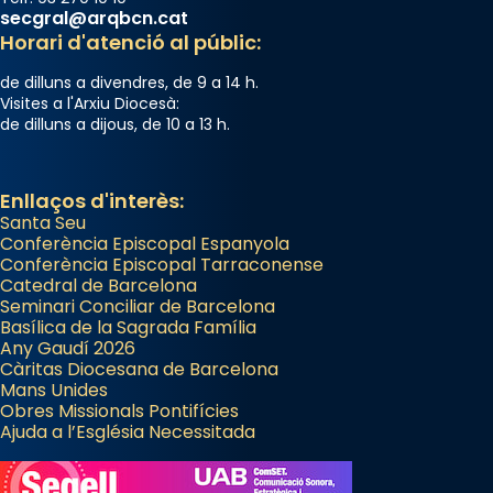
secgral@arqbcn.cat
gran a Mataró.
Horari d'atenció al públic:
«Si vols saber què és calor, ves per les
de dilluns a divendres, de 9 a 14 h.
Santes a Mataró»🥵.
Visites a l'Arxiu Diocesà:
de dilluns a dijous, de 10 a 13 h.
Photo
View on Facebook
·
Share
Enllaços d'interès:
Santa Seu
Conferència Episcopal Espanyola
Conferència Episcopal Tarraconense
Catedral de Barcelona
Seminari Conciliar de Barcelona
Basílica de la Sagrada Família
Any Gaudí 2026
Càritas Diocesana de Barcelona
Mans Unides
Obres Missionals Pontifícies
Ajuda a l’Església Necessitada