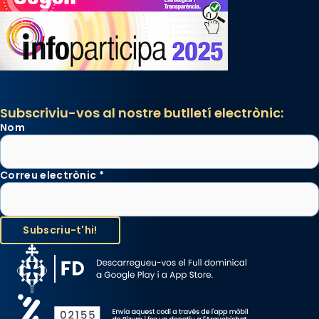
Subscriviu-vos al nostre butlletí electrònic:
Nom
Correu electrònic
*