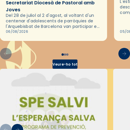
L'es
Secretariat Diocesà de Pastoral amb
desc
Joves
comp
Del 28 de juliol al 2 d'agost, al voltant d'un
deix
centenar d'adolescents de parròquies de
trav
l'Arquebisbat de Barcelona van participar en
les convivències Be Apostle, organitzades
06/08/2026
05/0
pel Secretariat Diocesà de Pastoral amb…
Veure-ho tot