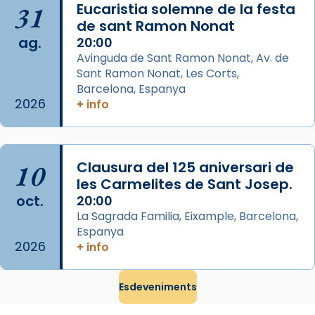
31
Eucaristia solemne de la festa
comitè organitzador de la visita apostòlica
de sant Ramon Nonat
del Sant Pare Lleó XIV a Barcelona, i als
ag.
20:00
col·laboradors, a la Catedral de Barcelona.
Avinguda de Sant Ramon Nonat, Av. de
L’arquebisbe de Barcelona, el cardenal Joan
Sant Ramon Nonat, Les Corts,
Josep Omella, ha presidit la missa i l’ha
Barcelona, Espanya
2026
+ info
concelebrat el bisbe auxiliar de Barcelona,
Mons. David Abadías.
📸 Dr. G. Simón
10
Clausura del 125 aniversari de
Photo
les Carmelites de Sant Josep.
View on Facebook
·
Share
oct.
20:00
La Sagrada Familia, Eixample, Barcelona,
Espanya
Arquebisbat de Barcelona
2026
2 weeks ago
+ info
Memòria de les santes Juliana i
Semproniana, verges i màrtirs.
Esdeveniments
Acompanyant la història de sant Cugat, a