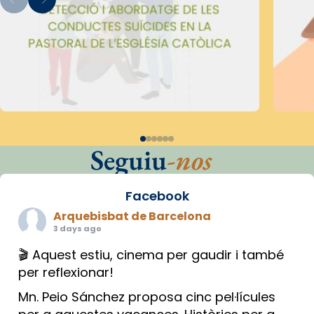
Seguiu
-nos
Facebook
Arquebisbat de Barcelona
3 days ago
🎬 Aquest estiu, cinema per gaudir i també
per reflexionar!
Mn. Peio Sánchez proposa cinc pel·lícules