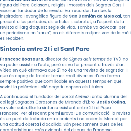
figura del Pare Calasanz, religiós i mossèn dels Sagrats Cors i
visionari fundador de la revista. Va recordar, també, la
inspiradora i evangèlica figura de
San Damián de Molokai,
tan
present a les portades, els articles i, sobretot, a l’esperit de la
revista al llarg d’aquest segle de vida. També va advocar per
un periodisme en “xarxa”, on els diferents mitjans van de la mà i
es recolzen.
Sintonia entre 21 i el Sant Pare
Francesc Roasaura
, director de
Signes dels temps
de TV3, no
va poder assistir a l’acte, però es va fer present a través d’un
vídeo en què afirmava que 21 no és una “revista de sagristia” i
que és capaç de tractar temes molt diversos d’una forma
sempre positiva, quelcom lloable en aquests temps en què,
sovint la polèmica i allò negatiu copsen els titulars.
A continuació el fundador del portal
Aleteia
i antic alumne del
col·legi Sagrados Corazones de Miranda d’Ebro,
Jesús Colina
,
va voler subratllar la sintonia existent entre 21 i el Papa
Francesc. Per al recent premi ¡Bravo! De comunicació, la revista
és un punt de trobada entre creients i no creients. Marcat per
una actitud oberta i d’acollida. Són precisament dues de les
característiques més evidents del discurs de Francesc.