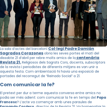
Col·legi Padre Damián
La sala d’actes del barceloní
Sagrados Corazones
obria les seves portes el matí del
centenària
dissabte 21 d’abril per rebre molts amics de la
Revista 21.
Religiosos dels Sagrats Cors, docents, subscriptors
de la revista i periodistes de diferents mitjans es van unir a
aquesta festa. Com ambientació hi havia una exposició de
portades del recorregut de “Reinado Social” a 21.
Com comunicar la fe?
El pretext per dur a terme aquesta conversa entre amics no
podia ser més adient: com comunicar la fe en temps del
Papa
Francesc
? L’acte va començar amb unes paraules de
Fernando Cordero
, director de la Revista 21. Va homenatjar la