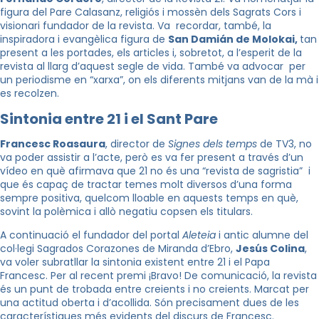
figura del Pare Calasanz, religiós i mossèn dels Sagrats Cors i
visionari fundador de la revista. Va recordar, també, la
inspiradora i evangèlica figura de
San Damián de Molokai,
tan
present a les portades, els articles i, sobretot, a l’esperit de la
revista al llarg d’aquest segle de vida. També va advocar per
un periodisme en “xarxa”, on els diferents mitjans van de la mà i
es recolzen.
Sintonia entre 21 i el Sant Pare
Francesc Roasaura
, director de
Signes dels temps
de TV3, no
va poder assistir a l’acte, però es va fer present a través d’un
vídeo en què afirmava que 21 no és una “revista de sagristia” i
que és capaç de tractar temes molt diversos d’una forma
sempre positiva, quelcom lloable en aquests temps en què,
sovint la polèmica i allò negatiu copsen els titulars.
A continuació el fundador del portal
Aleteia
i antic alumne del
col·legi Sagrados Corazones de Miranda d’Ebro,
Jesús Colina
,
va voler subratllar la sintonia existent entre 21 i el Papa
Francesc. Per al recent premi ¡Bravo! De comunicació, la revista
és un punt de trobada entre creients i no creients. Marcat per
una actitud oberta i d’acollida. Són precisament dues de les
característiques més evidents del discurs de Francesc.