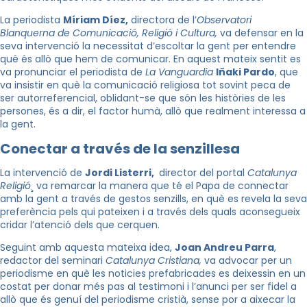
La periodista
Míriam Díez,
directora de l’
Observatori
Blanquerna de Comunicació, Religió i Cultura,
va defensar en la
seva intervenció la necessitat d’escoltar la gent per entendre
què és allò que hem de comunicar. En aquest mateix sentit es
va pronunciar el periodista de
La Vanguardia
Iñaki Pardo
, que
va insistir en què la comunicació religiosa tot sovint peca de
ser autorreferencial, oblidant-se que són les històries de les
persones, és a dir, el factor humà, allò que realment interessa a
la gent.
Conectar a través de la senzillesa
La intervenció de
Jordi Listerri,
director del portal
Catalunya
Religió
¸ va remarcar la manera que té el Papa de connectar
amb la gent a través de gestos senzills, en què es revela la seva
preferència pels qui pateixen i a través dels quals aconsegueix
cridar l’atenció dels que cerquen.
Seguint amb aquesta mateixa idea,
Joan Andreu Parra
,
redactor del seminari
Catalunya Cristiana,
va advocar per un
periodisme en què les noticies prefabricades es deixessin en un
costat per donar més pas al testimoni i l’anunci per ser fidel a
allò que és genuí del periodisme cristià, sense por a aixecar la