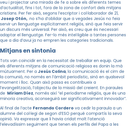
veu i projectar una mirada de fe a sobre els diferents temes
d’actualitat, fins i tot, fora de la zona de confort dels mitjans
cristians. Per fer això, segons l’escriptor i col·laborador de 21,
Josep Otón,
no s’ha d’oblidar que a vegades Jesús no feia
servir un llenguatge explícitament religiós, sinó que feia servir
un discurs més universal. Per això, es creu que és necessari
adaptar el llenguatge. Fer-lo més intel·ligible a tantes persones
que a dia d’avui ja no empren les categories tradicionals.
Mitjans en sintonia
Tots van coincidir en la necessitat de treballar en equip. Que
els diferents mitjans de comunicació religiosa es donin la mà
mútuament. Per a
Jesús Colina
, la comunicació és el cim de
la comunió, no només en l’àmbit periodístic, sinó en qualsevol
moment i lloc. Quan això passa es contribueix a
l’evangelització, l’objectiu de la missió del creient. En paraules
de
Míriam Díez
, només així “el periodisme religiós, que és una
minoria creativa, aconseguirà ser significativament innovador”.
Al final de l’acte
Fernando Cordero
va cedir la paraula a un
alumne del col·legi de segon d’ESO perquè compartís la seva
opinió. Va expressar que li havia cridat molt l’atenció
l’elevadíssim seguiment que tenen els perfils del Papa a les