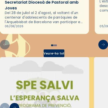
L'es
Secretariat Diocesà de Pastoral amb
desc
Joves
comp
Del 28 de juliol al 2 d'agost, al voltant d'un
deix
centenar d'adolescents de parròquies de
trav
l'Arquebisbat de Barcelona van participar en
les convivències Be Apostle, organitzades
06/08/2026
05/0
pel Secretariat Diocesà de Pastoral amb…
Veure-ho tot