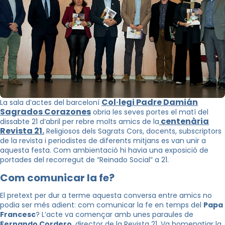
Col·legi Padre Damián
La sala d’actes del barceloní
Sagrados Corazones
obria les seves portes el matí del
centenària
dissabte 21 d’abril per rebre molts amics de la
Revista 21.
Religiosos dels Sagrats Cors, docents, subscriptors
de la revista i periodistes de diferents mitjans es van unir a
aquesta festa. Com ambientació hi havia una exposició de
portades del recorregut de “Reinado Social” a 21.
Com comunicar la fe?
El pretext per dur a terme aquesta conversa entre amics no
podia ser més adient: com comunicar la fe en temps del
Papa
Francesc
? L’acte va començar amb unes paraules de
Fernando Cordero
, director de la Revista 21. Va homenatjar la