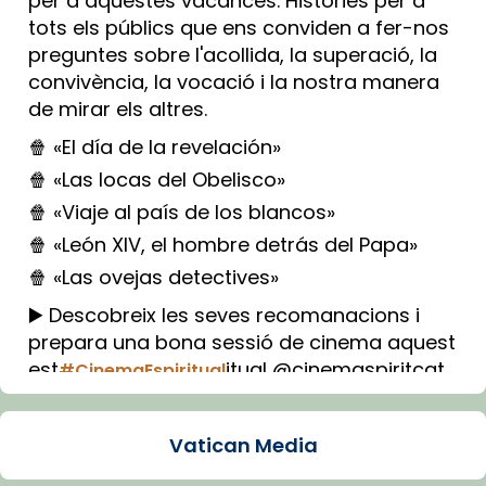
per a aquestes vacances. Històries per a
tots els públics que ens conviden a fer-nos
preguntes sobre l'acollida, la superació, la
convivència, la vocació i la nostra manera
de mirar els altres.
🍿 «El día de la revelación»
🍿 «Las locas del Obelisco»
🍿 «Viaje al país de los blancos»
🍿 «León XIV, el hombre detrás del Papa»
🍿 «Las ovejas detectives»
▶️ Descobreix les seves recomanacions i
prepara una bona sessió de cinema aquest
est
itual @cinemaspiritcat
#CinemaEspiritual
Imatge: Generada amb IA (OpenAI)
Video
Vatican Media
View on Facebook
·
Share