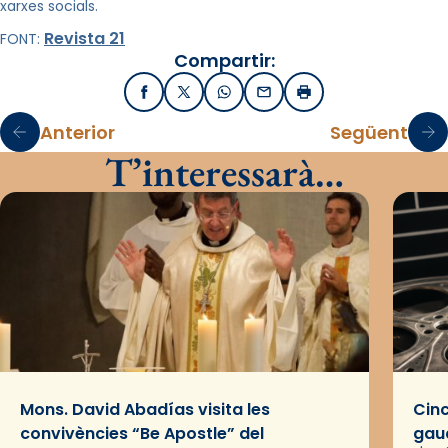
xarxes socials.
Revista 21
FONT:
Compartir:
Facebook
X / Twitter
WhatsApp
Email
Imprimir
Anterior
Següent
T’interessarà…
Mons. David Abadías visita les
Cinc
convivències “Be Apostle” del
gaud