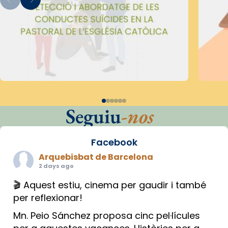
Seguiu
-nos
Facebook
Arquebisbat de Barcelona
2 days ago
🎬 Aquest estiu, cinema per gaudir i també
per reflexionar!
Mn. Peio Sánchez proposa cinc pel·lícules