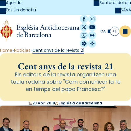
Agenda
Santoral del dia
SAVA
Fes un donatiu
Facebook
Instagram
X / Twitter
YouTube
CA
Me
Cerca
WhatsApp
Flickr
Radio Estel
Catalunya Cristi
Home
Notícies
Cent anys de la revista 21
Cent anys de la revista 21
Els editors de la revista organitzen una
taula rodona sobre "Com comunicar la fe
en temps del papa Francesc?"
23 Abr, 2018
Església de Barcelona