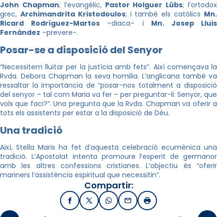
John Chapman
; l’evangèlic,
Pastor Holguer Lübs
; l’ortodo
grec,
Archimandrita Kristodoulos
; i també els catòlics
Mn
Ricard Rodríguez-Martos
–diaca– i
Mn. Josep Lluis
Fernàndez
–prevere-.
Posar-se a disposició del Senyor
“Necessitem lluitar per la justícia amb fets”. Així començava la
Rvda. Debora Chapman la seva homilia. L’anglicana també va
ressaltar la importància de “posar-nos totalment a disposició
del senyor – tal com Maria va fer – per preguntar-li: Senyor, que
vols que faci?”. Una pregunta que la Rvda. Chapman va oferir a
tots els assistents per estar a la disposició de Déu.
Una tradició
Així, Stella Maris ha fet d’aquesta celebració ecumènica una
tradició. L’Apostolat intenta promoure l’esperit de germanor
amb les altres confessions cristianes. L’objectiu és “oferir
mariners l’assistència espiritual que necessitin”.
Compartir:
Facebook
X / Twitter
WhatsApp
Email
Imprimir