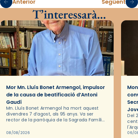
Anterior
Següent
T’interessarà…
Mor Mn. Lluís Bonet Armengol, impulsor
Mons
de la causa de beatificació d’Antoni
conv
Gaudí
Sec
Mn. Lluís Bonet Armengol ha mort aquest
Jov
divendres 7 d’agost, als 95 anys. Va ser
Del 2
rector de la parròquia de la Sagrada Família
cent
de Barcelona durant 25 anys, entre 1993 i
l'Ar
2018,…
08/08/2026
les 
06/0