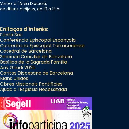
Visites a l'Arxiu Diocesà:
que les santes són filles de l’antiga Iluro.
de dilluns a dijous, de 10 a 13 h.
Mataró en reivindicarà les relíquies fins que
les aconseguirà el 1772. L’ofici que es canta
a la “Missa de les Santes” (“Missa de
Enllaços d'interès:
Santa Seu
Glòria”) fou composta el 1848 per Mn.
Conferència Episcopal Espanyola
Manuel Blanch, amb aire d’òpera
Conferència Episcopal Tarraconense
italianitzant; s’interpreta per privilegi
Catedral de Barcelona
pontifici, amb orquestra i cor, i té una
Seminari Conciliar de Barcelona
Basílica de la Sagrada Família
duració aproximada de tres hores. Després,
Any Gaudí 2026
processó (recuperada el 1972) al voltant
Càritas Diocesana de Barcelona
del temple amb les relíquies de les santes.
Mans Unides
Obres Missionals Pontifícies
Des de 1985 hi participa també un grup de
Ajuda a l’Església Necessitada
diablesses amb música i ball propis. Festa
gran a Mataró.
«Si vols saber què és calor, ves per les
Santes a Mataró»🥵.
Photo