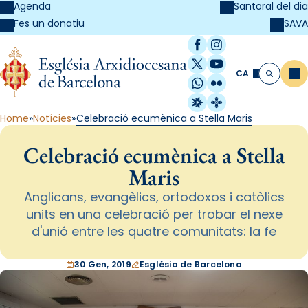
Agenda
Santoral del dia
SAVA
Fes un donatiu
Facebook
Instagram
X / Twitter
YouTube
CA
Me
Cerca
WhatsApp
Flickr
Radio Estel
Catalunya Cristi
Home
Notícies
Celebració ecumènica a Stella Maris
Celebració ecumènica a Stella
Maris
Anglicans, evangèlics, ortodoxos i catòlics
units en una celebració per trobar el nexe
d'unió entre les quatre comunitats: la fe
30 Gen, 2019
Església de Barcelona