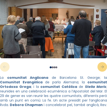
La
comunitat Anglicana
de Barcelona St. George; l
Comunitat Evangèlica
de parla Alemana; la
comunitat
Ortodoxa Grega
; i la
comunitat Catòlica
de
Stella Maris
;
reunides en una celebració ecumènica a l’Apostolat del Mar. El
29 de gener es van reunir les quatre comunitats, diferents però
amb un punt en comú: La fe. Un acte presidit per l’anglicana
Rvda.
Debora Chapman
i concelebrat pel, també anglicà, Rev.