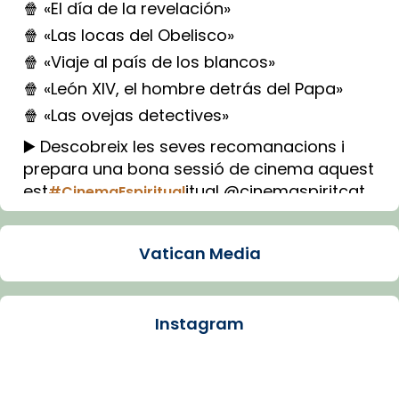
🍿 «El día de la revelación»
🍿 «Las locas del Obelisco»
🍿 «Viaje al país de los blancos»
🍿 «León XIV, el hombre detrás del Papa»
🍿 «Las ovejas detectives»
▶️ Descobreix les seves recomanacions i
prepara una bona sessió de cinema aquest
est
itual @cinemaspiritcat
#CinemaEspiritual
Imatge: Generada amb IA (OpenAI)
Video
Vatican Media
View on Facebook
·
Share
Instagram
Arquebisbat de Barcelona
1 week ago
La Carmina va patir depressió. Fa gairebé