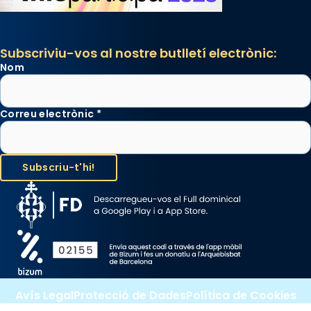
View on Facebook
·
Share
Subscriviu-vos al nostre butlletí electrònic:
Nom
Correu electrònic
*
Avís Legal
Protecció de Dades
Política de Cookies
Canal de denúncia