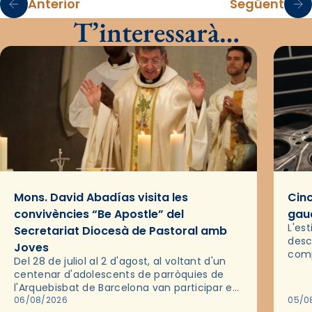
Anterior
Següent
T’interessarà…
Mons. David Abadías visita les
Cinc
convivències “Be Apostle” del
gaud
L'es
Secretariat Diocesà de Pastoral amb
desc
Joves
comp
Del 28 de juliol al 2 d'agost, al voltant d'un
deix
centenar d'adolescents de parròquies de
trav
l'Arquebisbat de Barcelona van participar en
les convivències Be Apostle, organitzades
06/08/2026
05/0