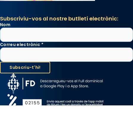
Subscriviu-vos al nostre butlletí electrònic:
Nom
Correu electrònic
*
Avís Legal
Protecció de Dades
Política de Cookies
Canal de denúncia