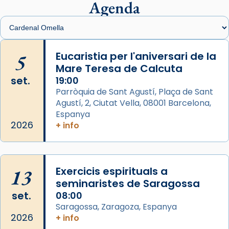
presidit aquest 27 de juliol la missa de Les
Agenda
Santes de Mataró.
🔗
tinyurl.com/cvu5jmbk
📸 J. Merino
5
Eucaristia per l'aniversari de la
Mare Teresa de Calcuta
Photo
set.
19:00
View on Facebook
·
Share
Parròquia de Sant Agustí, Plaça de Sant
Agustí, 2, Ciutat Vella, 08001 Barcelona,
Arquebisbat de Barcelona
is at Catedral
Espanya
de Barcelona.
2026
+ info
2 weeks ago
Aquest dilluns, 27 de juliol, ha tingut lloc la
missa d’acció de gràcies en agraïment al
13
Exercicis espirituals a
comitè organitzador de la visita apostòlica
seminaristes de Saragossa
del Sant Pare Lleó XIV a Barcelona, i als
set.
08:00
col·laboradors, a la Catedral de Barcelona.
Saragossa, Zaragoza, Espanya
L’arquebisbe de Barcelona, el cardenal Joan
2026
+ info