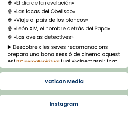
🍿 «El día de la revelación»
🍿 «Las locas del Obelisco»
🍿 «Viaje al país de los blancos»
🍿 «León XIV, el hombre detrás del Papa»
🍿 «Las ovejas detectives»
▶️ Descobreix les seves recomanacions i
prepara una bona sessió de cinema aquest
est
itual @cinemaspiritcat
#CinemaEspiritual
Imatge: Generada amb IA (OpenAI)
Video
Vatican Media
View on Facebook
·
Share
Instagram
Arquebisbat de Barcelona
1 week ago
La Carmina va patir depressió. Fa gairebé