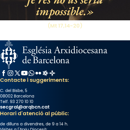
impossible.
View on Facebook
·
Share
(Mt 17,14-20)
Facebook
Instagram
X / Twitter
YouTube
WhatsApp
Flickr
Radio Estel
Catalunya Cristiana
Contacte i suggeriments:
C. del Bisbe, 5
08002 Barcelona
Telf. 93 270 10 10
secgral@arqbcn.cat
Horari d'atenció al públic:
de dilluns a divendres, de 9 a 14 h.
Visites a l'Arxiu Diocesà: