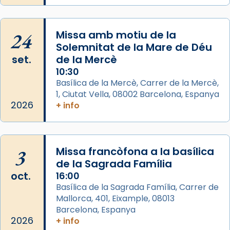
Josep Omella, ha presidit la missa i l’ha
concelebrat el bisbe auxiliar de Barcelona,
Mons. David Abadías.
24
Missa amb motiu de la
📸 Dr. G. Simón
Solemnitat de la Mare de Déu
set.
de la Mercè
Photo
10:30
View on Facebook
·
Share
Basílica de la Mercè, Carrer de la Mercè,
1, Ciutat Vella, 08002 Barcelona, Espanya
2026
Arquebisbat de Barcelona
+ info
2 weeks ago
Memòria de les santes Juliana i
Semproniana, verges i màrtirs.
3
Missa francòfona a la basílica
de la Sagrada Família
Acompanyant la història de sant Cugat, a
oct.
16:00
partir de l’Edat Mitjana sorgeix la tradició
Basílica de la Sagrada Família, Carrer de
que les santes Juliana (“relatiu a Júlia”) i
Mallorca, 401, Eixample, 08013
Semproniana (“relatiu a Semprònia =
Barcelona, Espanya
eterna”) són deixebles seves. I l’any 1667, el
2026
+ info
frare Joan Gaspar Roig, afirma en una obra