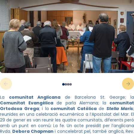
La
comunitat Anglicana
de Barcelona St. George; l
Comunitat Evangèlica
de parla Alemana; la
comunitat
Ortodoxa Grega
; i la
comunitat Catòlica
de
Stella Maris
;
reunides en una celebració ecumènica a l’Apostolat del Mar. El
29 de gener es van reunir les quatre comunitats, diferents però
amb un punt en comú: La fe. Un acte presidit per l’anglicana
Rvda.
Debora Chapman
i concelebrat pel, també anglicà, Rev.