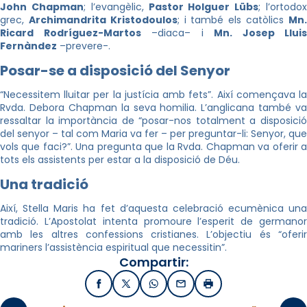
John Chapman
; l’evangèlic,
Pastor Holguer Lübs
; l’ortodo
grec,
Archimandrita Kristodoulos
; i també els catòlics
Mn
Ricard Rodríguez-Martos
–diaca– i
Mn. Josep Lluis
Fernàndez
–prevere-.
Posar-se a disposició del Senyor
“Necessitem lluitar per la justícia amb fets”. Així començava la
Rvda. Debora Chapman la seva homilia. L’anglicana també va
ressaltar la importància de “posar-nos totalment a disposició
del senyor – tal com Maria va fer – per preguntar-li: Senyor, que
vols que faci?”. Una pregunta que la Rvda. Chapman va oferir a
tots els assistents per estar a la disposició de Déu.
Una tradició
Així, Stella Maris ha fet d’aquesta celebració ecumènica una
tradició. L’Apostolat intenta promoure l’esperit de germanor
amb les altres confessions cristianes. L’objectiu és “oferir
mariners l’assistència espiritual que necessitin”.
Compartir:
Facebook
X / Twitter
WhatsApp
Email
Imprimir