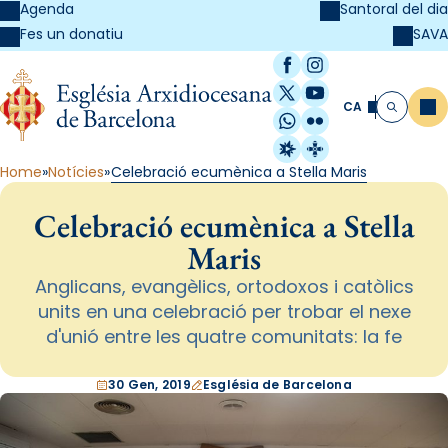
Agenda
Santoral del dia
SAVA
Fes un donatiu
Facebook
Instagram
X / Twitter
YouTube
CA
Me
Cerca
WhatsApp
Flickr
Radio Estel
Catalunya Cristi
Home
Notícies
Celebració ecumènica a Stella Maris
Celebració ecumènica a Stella
Maris
Anglicans, evangèlics, ortodoxos i catòlics
units en una celebració per trobar el nexe
d'unió entre les quatre comunitats: la fe
30 Gen, 2019
Església de Barcelona