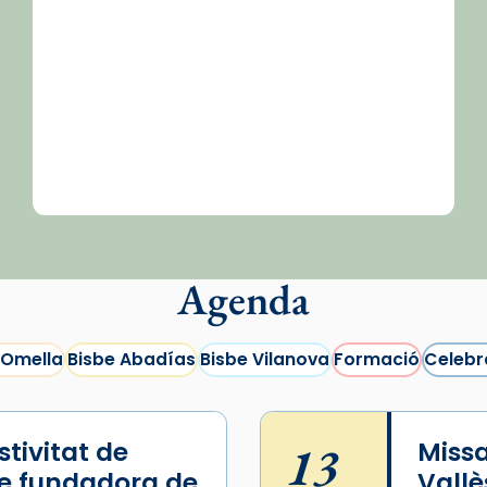
Agenda
 Omella
Bisbe Abadías
Bisbe Vilanova
Formació
Celebr
tivitat de
13
Missa
e fundadora de
Vallè