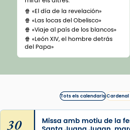
mirar els altres.
🍿 «El día de la revelación»
🍿 «Las locas del Obelisco»
🍿 «Viaje al país de los blancos»
🍿 «León XIV, el hombre detrás
del Papa»
🍿 «Las ovejas detectives»
▶️ Descobreix les seves
recomanacions i prepara una
bona sessió de cinema aquest
est
itual
#CinemaEspiritual
Tots els calendaris
Cardenal
@cinemaspiritcat
Imatge: Generada amb IA
(OpenAI)
30
Missa amb motiu de la fes
Video
Santa Juana Jugan, mar