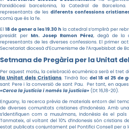
l’arxidiòcesi barcelonina, la Catedral de Barcelo
representants de les
diferents confessions cristiane
comú que és la fe.
El
18 de gener a les 19.30 h
la catedral s’omplirà per rebre
presidit per
Mn. Josep Ramon Pérez
, degà de la 
representants de les diverses confessions. El primer ac
Secretariat diocesà d’Ecumenisme de l’Arquebisbat de Ba
Setmana de Pregària per la Unitat del
Per aquest motiu, la celebració ecumènica serà el tret d
la Unitat dels Cristians
. Tindrà lloc
del 18 al 25 de g
sant Pere i la conversió de sant Pau. Per tant, en aque
«Cerca la justícia i només la justícia»
(Dt 16,18-20).
Enguany, la recerca prèvia de materials entorn del tem
de diverses comunitats cristianes d’Indonèsia. Amb una
s’identifiquen com a musulmans, Indonèsia és el paí
Tanmateix, al voltant del 10% d’indonesis són cristians de
estat publicats conjuntament pel Pontifici Consell per a l