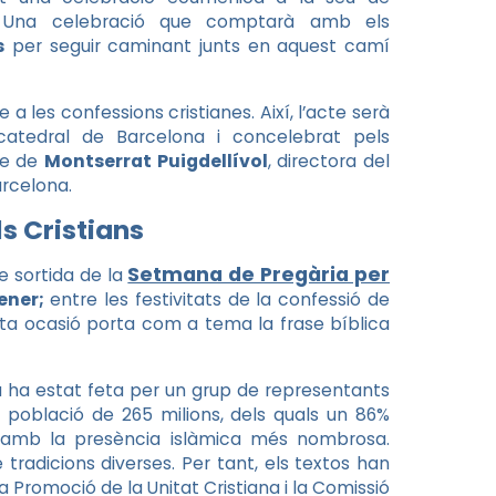
na. Una celebració que comptarà amb els
s
per seguir caminant junts en aquest camí
 a les confessions cristianes. Així, l’acte serà
catedral de Barcelona i concelebrat pels
te de
Montserrat Puigdellívol
, directora del
rcelona.
s Cristians
Setmana de Pregària per
e sortida de la
ener;
entre les festivitats de la confessió de
sta ocasió porta com a tema la frase bíblica
a ha estat feta per un grup de representants
 població de 265 milions, dels quals un 86%
s amb la presència islàmica més nombrosa.
 tradicions diverses. Per tant, els textos han
a Promoció de la Unitat Cristiana i la Comissió