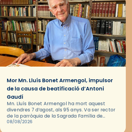
Mor Mn. Lluís Bonet Armengol, impulsor
de la causa de beatificació d’Antoni
Gaudí
Mn. Lluís Bonet Armengol ha mort aquest
divendres 7 d’agost, als 95 anys. Va ser rector
de la parròquia de la Sagrada Família de
Barcelona durant 25 anys, entre 1993 i 2018,…
08/08/2026