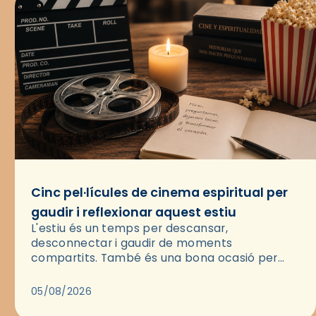
Cinc pel·lícules de cinema espiritual per
gaudir i reflexionar aquest estiu
L'estiu és un temps per descansar,
desconnectar i gaudir de moments
compartits. També és una bona ocasió per
deixar-se portar per una bona història i, a
través del cinema, reflexionar sobre les…
05/08/2026