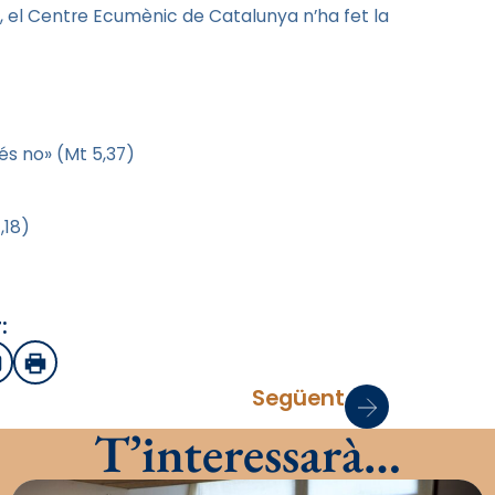
xí, el Centre Ecumènic de Catalunya n’ha fet la
 és no» (Mt 5,37)
,18)
:
sApp
mail
Imprimir
Següent
T’interessarà…