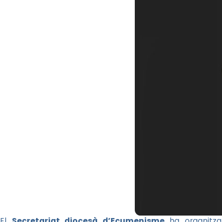
El
Secretariat diocesà d’Ecumenisme
ha organitza