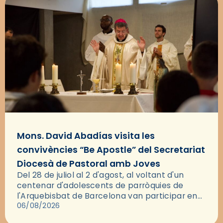
Mons. David Abadías visita les
convivències “Be Apostle” del Secretariat
Diocesà de Pastoral amb Joves
Del 28 de juliol al 2 d'agost, al voltant d'un
centenar d'adolescents de parròquies de
l'Arquebisbat de Barcelona van participar en
les convivències Be Apostle, organitzades pel
06/08/2026
Secretariat Diocesà de Pastoral amb…