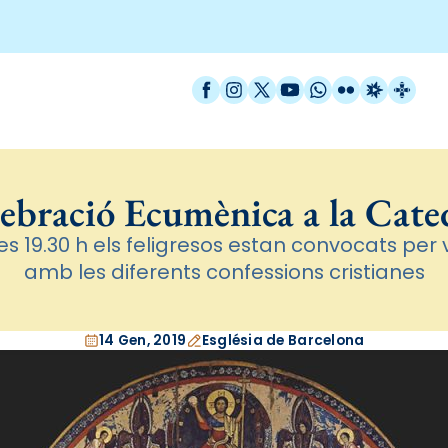
Facebook
Instagram
X / Twitter
YouTube
WhatsApp
Flickr
Radio Est
Catal
ebració Ecumènica a la Cate
les 19.30 h els feligresos estan convocats per
amb les diferents confessions cristianes
14 Gen, 2019
Església de Barcelona