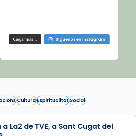
Síguenos en Instagram
Cargar más...
acions
Cultura
Espiritualitat
Social
 a La2 de TVE, a Sant Cugat del
s