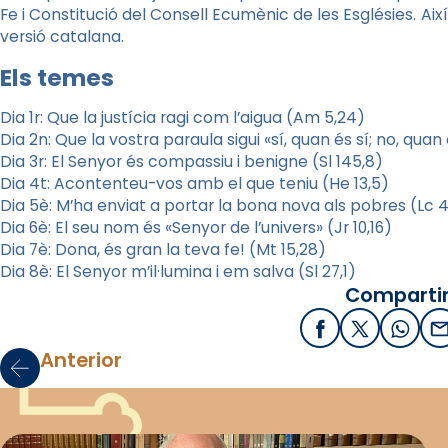
Fe i Constitució del Consell Ecumènic de les Esglésies. Ai
versió catalana.
Els temes
Dia 1r: Que la justícia ragi com l’aigua (Am 5,24)
Dia 2n: Que la vostra paraula sigui «sí, quan és sí; no, quan
Dia 3r: El Senyor és compassiu i benigne (Sl 145,8)
Dia 4t: Acontenteu-vos amb el que teniu (He 13,5)
Dia 5è: M’ha enviat a portar la bona nova als pobres (Lc 4
Dia 6è: El seu nom és «Senyor de l’univers» (Jr 10,16)
Dia 7è: Dona, és gran la teva fe! (Mt 15,28)
Dia 8è: El Senyor m’il·lumina i em salva (Sl 27,1)
Compartir
Facebook
X / Twitter
What
E
Anterior