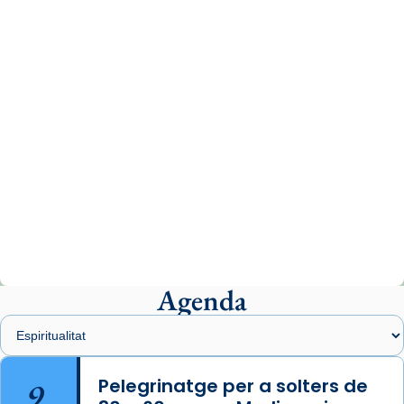
comitè organitzador de la visita apostòlica
del Sant Pare Lleó XIV a Barcelona, i als
col·laboradors, a la Catedral de Barcelona.
L’arquebisbe de Barcelona, el cardenal Joan
Josep Omella, ha presidit la missa i l’ha
concelebrat el bisbe auxiliar de Barcelona,
Mons. David Abadías.
📸 Dr. G. Simón
Photo
View on Facebook
·
Share
Agenda
Arquebisbat de Barcelona
1 week ago
Memòria de les santes Juliana i
Semproniana, verges i màrtirs.
9
Pelegrinatge per a solters de