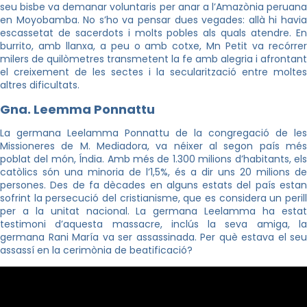
seu bisbe va demanar voluntaris per anar a l’Amazònia peruana
en
Moyobamba
. No s’ho va pensar dues vegades: allà hi havi
escassetat de sacerdots i molts pobles als quals atendre. En
burrito
, amb llanxa, a peu o amb cotxe,
Mn
Petit va recórre
milers de quilòmetres transmetent la fe amb alegria i afrontant
el creixement de les sectes i la secularització entre moltes
altres dificultats.
Gna
.
Leemma
Ponnattu
La germana
Leelamma
Ponnattu
de la congregació de les
Missioneres de M. Mediadora, va néixer al segon país més
poblat del món, Índia. Amb més de 1.300 milions d’habitants, els
catòlics són una minoria de l’1,5%, és a dir uns 20 milions de
persones. Des de fa dècades en alguns estats del país estan
sofrint la persecució del cristianisme, que es considera un perill
per a la unitat nacional. La germana
Leelamma
ha esta
testimoni d’aquesta massacre, inclús la seva amiga, la
germana
Rani
María
va ser assassinada. Per què estava el seu
assassí en la cerimònia de beatificació?