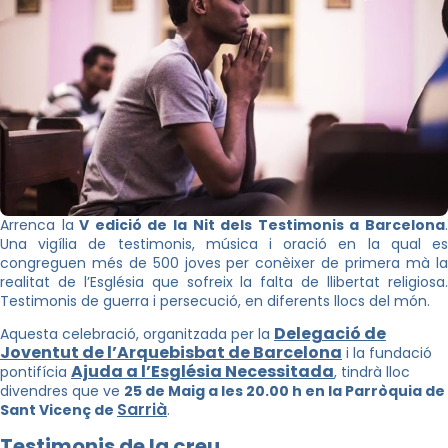
Arrenca la
V edició de la Nit dels Testimonis a Barcelona
Una vigília de testimonis, música i oració en la qual es
congreguen més de 500 joves per conèixer de primera mà la
realitat de l’Església que sofreix la falta de llibertat religiosa.
Testimonis de guerra i persecució, en diferents llocs del món.
Delegació de
Aquesta celebració, organitzada per la
Joventut de l’Arquebisbat de Barcelona
i la fundació
Ajuda a l’Església Necessitada
pontifícia
, tindrà lloc
divendres que ve
25 de Maig a les 20.00 h en la Parròquia de
Sarrià
Sant Vicenç de
.
Testimonis de la creu