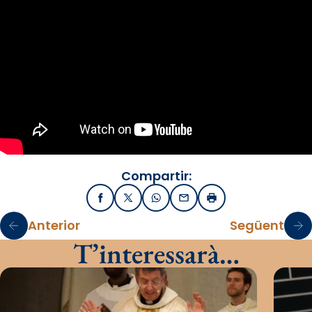
Compartir:
Facebook
X / Twitter
WhatsApp
Email
Imprimir
Anterior
Següent
T’interessarà…