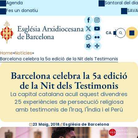
Agenda
Santoral del dia
SAVA
Fes un donatiu
Facebook
Instagram
X / Twitter
YouTube
CA
Me
Cerca
WhatsApp
Flickr
Radio Estel
Catalunya Cristi
Home
Notícies
Barcelona celebra la 5a edició de la Nit dels Testimonis
Barcelona celebra la 5a edició
de la Nit dels Testimonis
La capital catalana acull aquest divendres
25 experiències de persecució religiosa
amb testimonis de l'Iraq, l'Índia i el Perú
23 Maig, 2018
Església de Barcelona