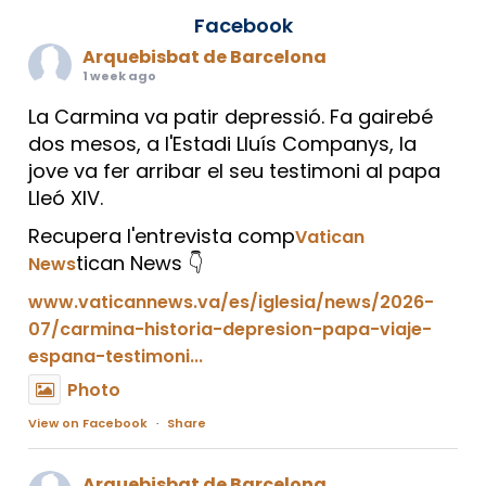
Facebook
Arquebisbat de Barcelona
1 week ago
La Carmina va patir depressió. Fa gairebé
dos mesos, a l'Estadi Lluís Companys, la
jove va fer arribar el seu testimoni al papa
Lleó XIV.
Recupera l'entrevista comp
Vatican
tican News 👇
News
www.vaticannews.va/es/iglesia/news/2026-
07/carmina-historia-depresion-papa-viaje-
espana-testimoni...
Photo
View on Facebook
·
Share
Arquebisbat de Barcelona