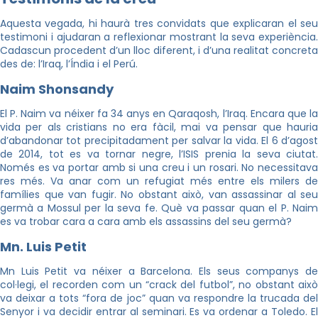
Aquesta vegada, hi haurà tres convidats que explicaran el seu
testimoni i ajudaran a reflexionar mostrant la seva experiència.
Cadascun procedent d’un lloc diferent, i d’una realitat concreta
des de: l’Iraq, l’Índia i el Perú.
Naim
Shonsandy
El P.
Naim
va néixer fa 34 anys en
Qaraqosh
, l’Iraq. Encara que l
vida per als cristians no era fàcil, mai va pensar que hauria
d’abandonar tot precipitadament per salvar la vida. El 6 d’agost
de 2014, tot es va tornar negre, l’ISIS prenia la seva ciutat.
Només es va portar amb si una creu i un rosari. No necessitava
res més. Va anar com un refugiat més entre els milers de
famílies que van fugir. No obstant això, van assassinar al seu
germà a Mossul per la seva fe. Què va passar quan el P.
Naim
es va trobar cara a cara amb els assassins del seu germà?
Mn
.
Luis
Petit
Mn
Luis
Petit va néixer a Barcelona. Els seus companys d
col·legi, el recorden com un “
crack
del futbol”, no obstant això
va deixar a tots “fora de joc” quan va respondre la trucada del
Senyor i va decidir entrar al seminari. Es va ordenar a Toledo. El