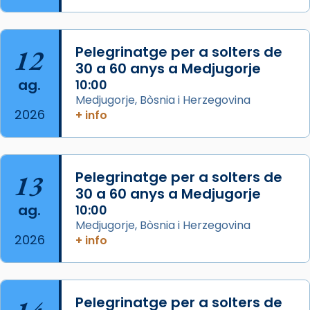
diablesses amb música i ball propis. Festa
gran a Mataró.
«Si vols saber què és calor, ves per les
12
Pelegrinatge per a solters de
Santes a Mataró»🥵.
30 a 60 anys a Medjugorje
ag.
10:00
Photo
Medjugorje, Bòsnia i Herzegovina
View on Facebook
·
Share
2026
+ info
Arquebisbat de Barcelona
2 weeks ago
13
Pelegrinatge per a solters de
Jaume, fill de Zebedeu, és juntament amb el
30 a 60 anys a Medjugorje
seu germà Joan i Pere un dels que
ag.
10:00
acompanyava més de prop Jesús.
Medjugorje, Bòsnia i Herzegovina
2026
+ info
Segons el llibre dels Fets (12,2) fou el primer
apòstol màrtir, decapitat a Jerusalem per
Herodes Agripa (vers l'any 44).
Patró de Galícia, després de les invasions
Pelegrinatge per a solters de