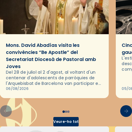
Mons. David Abadías visita les
Cinc
convivències “Be Apostle” del
gaud
L'es
Secretariat Diocesà de Pastoral amb
desc
Joves
comp
Del 28 de juliol al 2 d'agost, al voltant d'un
deix
centenar d'adolescents de parròquies de
trav
l'Arquebisbat de Barcelona van participar en
les convivències Be Apostle, organitzades
06/08/2026
05/0
pel Secretariat Diocesà de Pastoral amb…
Veure-ho tot