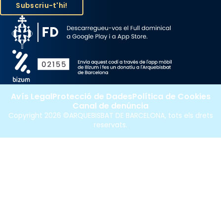
Avís Legal
Protecció de Dades
Política de Cookies
Canal de denúncia
Copyright 2026 ©ARQUEBISBAT DE BARCELONA, tots els drets
reservats.