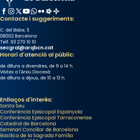
Facebook
Instagram
X / Twitter
YouTube
WhatsApp
Flickr
Radio Estel
Catalunya Cristiana
Contacte i suggeriments:
C. del Bisbe, 5
08002 Barcelona
Telf. 93 270 10 10
secgral@arqbcn.cat
Horari d'atenció al públic:
de dilluns a divendres, de 9 a 14 h.
Visites a l'Arxiu Diocesà:
de dilluns a dijous, de 10 a 13 h.
Enllaços d'interès:
Santa Seu
Conferència Episcopal Espanyola
Conferència Episcopal Tarraconense
Catedral de Barcelona
Seminari Conciliar de Barcelona
Basílica de la Sagrada Família