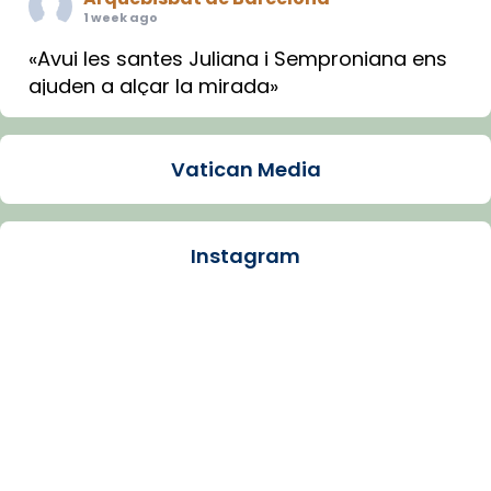
1 week ago
«Avui les santes Juliana i Semproniana ens
ajuden a alçar la mirada»
Mons. Sergi Gordo, bisbe de Tortosa, ha
presidit aquest 27 de juliol la missa de Les
Vatican Media
Santes de Mataró.
🔗
tinyurl.com/cvu5jmbk
📸 J. Merino
Instagram
Photo
View on Facebook
·
Share
Arquebisbat de Barcelona
is at Catedral
de Barcelona.
1 week ago
Aquest dilluns, 27 de juliol, ha tingut lloc la
missa d’acció de gràcies en agraïment al