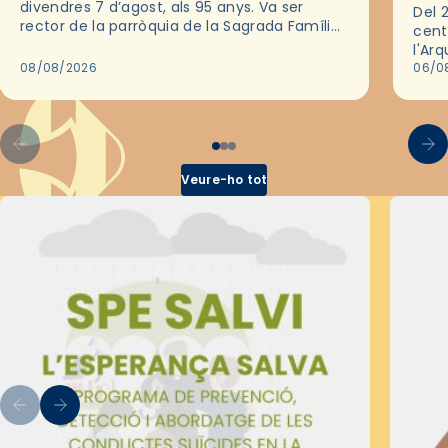
divendres 7 d’agost, als 95 anys. Va ser
Del 2
rector de la parròquia de la Sagrada Família
cent
de Barcelona durant 25 anys, entre 1993 i
l'Ar
2018,…
08/08/2026
les 
06/0
pel 
Veure-ho tot