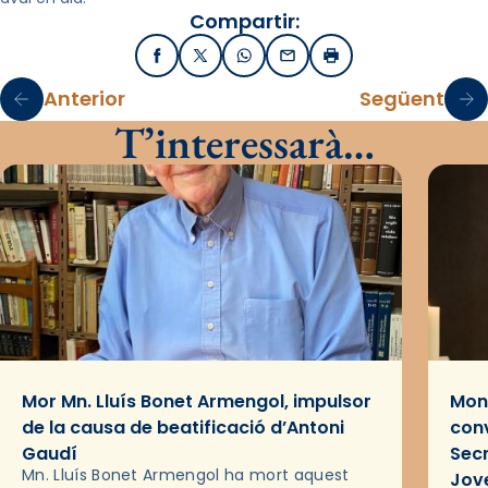
Compartir:
Facebook
X / Twitter
WhatsApp
Email
Imprimir
Anterior
Següent
T’interessarà…
Mor Mn. Lluís Bonet Armengol, impulsor
Mons
de la causa de beatificació d’Antoni
conv
Gaudí
Sec
Mn. Lluís Bonet Armengol ha mort aquest
Jov