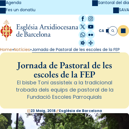
Agenda
Santoral del dia
SAVA
Fes un donatiu
Facebook
Instagram
X / Twitter
YouTube
CA
Me
Cerca
WhatsApp
Flickr
Radio Estel
Catalunya Cristi
Home
Notícies
Jornada de Pastoral de les escoles de la FEP
Jornada de Pastoral de les
escoles de la FEP
El bisbe Toni assisteix a la tradicional
trobada dels equips de pastoral de la
Fundació Escoles Parroquials
23 Maig, 2018
Església de Barcelona