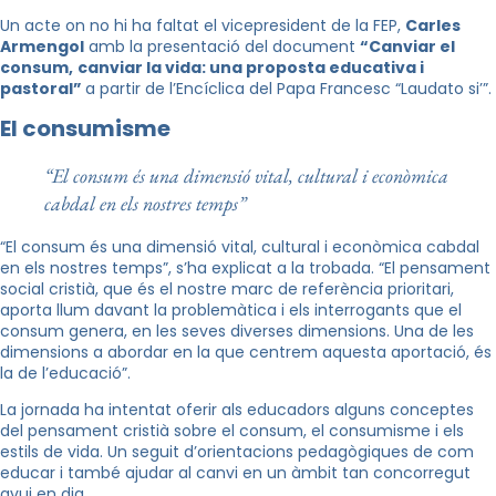
Un acte on no hi ha faltat el vicepresident de la FEP,
Carles
Armengol
amb la presentació del document
“Canviar el
consum,
canviar la vida: una proposta educativa i
pastoral”
a partir de l’Encíclica del Papa Francesc “Laudato si’”.
El consumisme
“El consum és una dimensió vital, cultural i econòmica
cabdal en els nostres temps”
“El consum és una dimensió vital, cultural i econòmica cabdal
en els nostres temps”, s’ha explicat a la trobada. “El pensament
social cristià, que és el nostre marc de referència prioritari,
aporta llum davant la problemàtica i els interrogants que el
consum genera, en les seves diverses dimensions. Una de les
dimensions a abordar en la que centrem aquesta aportació, és
la de l’educació”.
La jornada ha intentat oferir als educadors alguns conceptes
del pensament cristià sobre el consum, el consumisme i els
estils de vida. Un seguit d’orientacions pedagògiques de com
educar i també ajudar al canvi en un àmbit tan concorregut
avui en dia.