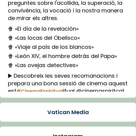
preguntes sobre l'acollida, la superació, la
convivència, la vocació i la nostra manera
de mirar els altres.
🍿 «El día de la revelación»
🍿 «Las locas del Obelisco»
🍿 «Viaje al país de los blancos»
🍿 «León XIV, el hombre detrás del Papa»
🍿 «Las ovejas detectives»
▶️ Descobreix les seves recomanacions i
prepara una bona sessió de cinema aquest
est
itual @cinemaspiritcat
#CinemaEspiritual
Imatge: Generada amb IA (OpenAI)
Video
Vatican Media
View on Facebook
·
Share