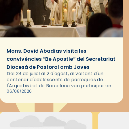
Mons. David Abadías visita les
convivències “Be Apostle” del Secretariat
Diocesà de Pastoral amb Joves
Del 28 de juliol al 2 d'agost, al voltant d'un
centenar d'adolescents de parròquies de
l'Arquebisbat de Barcelona van participar en
les convivències Be Apostle, organitzades pel
06/08/2026
Secretariat Diocesà de Pastoral amb…