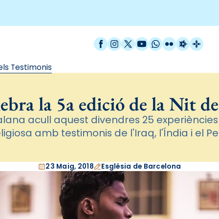
Facebook
Instagram
X / Twitter
YouTube
WhatsApp
Flickr
Radio Est
Catal
els Testimonis
ebra la 5a edició de la Nit d
alana acull aquest divendres 25 experièncie
ligiosa amb testimonis de l'Iraq, l'Índia i el P
23 Maig, 2018
Església de Barcelona