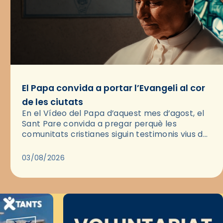
El Papa convida a portar l’Evangeli al cor
de les ciutats
En el Vídeo del Papa d’aquest mes d’agost, el
Sant Pare convida a pregar perquè les
comunitats cristianes siguin testimonis vius de
l’Evangeli enmig de les ciutats. A través d’una
pregària, el…
03/08/2026