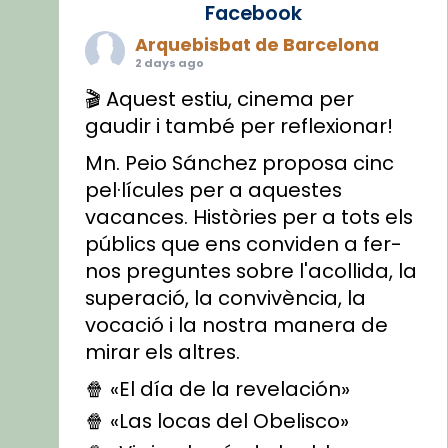
Facebook
Arquebisbat de Barcelona
2 days ago
🎬 Aquest estiu, cinema per
gaudir i també per reflexionar!
Mn. Peio Sánchez proposa cinc
pel·lícules per a aquestes
vacances. Històries per a tots els
públics que ens conviden a fer-
nos preguntes sobre l'acollida, la
superació, la convivència, la
vocació i la nostra manera de
mirar els altres.
🍿 «El día de la revelación»
🍿 «Las locas del Obelisco»