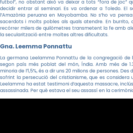
futbol”, no obstant això va deixar a tots “fora de joc” 
decidir entrar al seminari. Es va ordenar a Toledo. El
l’Amazònia peruana en
Moyobamba
. No s’ho va pensa
sacerdots i molts pobles als quals atendre. En
burrito
,
recórrer milers de quilòmetres transmetent la fe amb aleg
la secularització entre moltes altres dificultats.
Gna
.
Leemma
Ponnattu
La germana
Leelamma
Ponnattu
de la congregació de l
segon país més poblat del món, Índia. Amb més de 1.30
minoria de l’1,5%, és a dir uns 20 milions de persones. De
sofrint la persecució del cristianisme, que es considera 
Leelamma
ha estat testimoni d’aquesta massacre, inclú
assassinada. Per què estava el seu assassí en la cerimòni