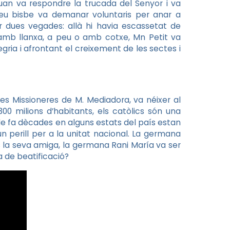
quan va respondre la trucada del Senyor i va
 seu bisbe va demanar voluntaris per anar a
r dues vegades: allà hi havia escassetat de
 amb llanxa, a peu o amb cotxe,
Mn
Petit va
ria i afrontant el creixement de les sectes i
es Missioneres de M. Mediadora, va néixer al
0 milions d’habitants, els catòlics són una
s de fa dècades en alguns estats del país estan
un perill per a la unitat nacional. La germana
s la seva amiga, la germana
Rani
María
va ser
a de beatificació?