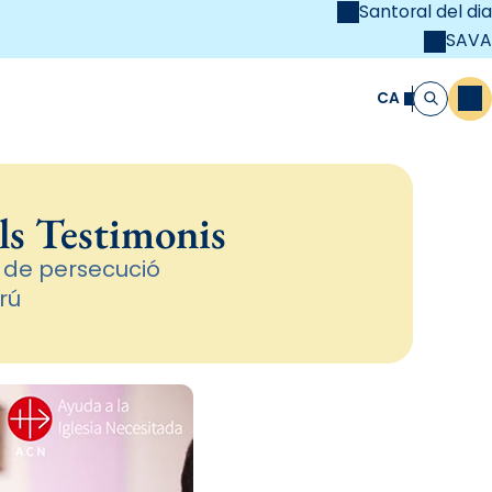
Santoral del dia
SAVA
el
unya Cristiana
CA
M
Cerca
els Testimonis
s de persecució
erú