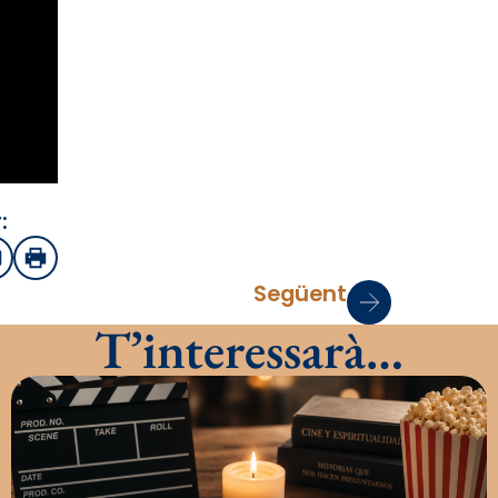
:
sApp
mail
Imprimir
Següent
T’interessarà…