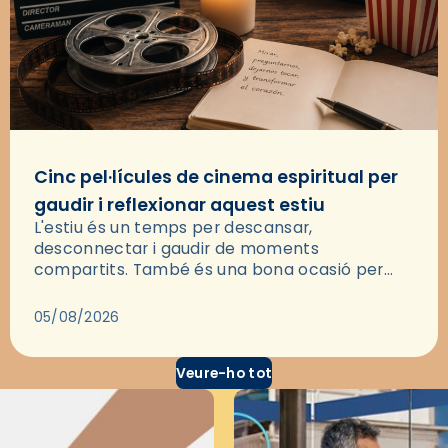
Cinc pel·lícules de cinema espiritual per
gaudir i reflexionar aquest estiu
L'estiu és un temps per descansar,
desconnectar i gaudir de moments
compartits. També és una bona ocasió per
deixar-se portar per una bona història i, a
través del cinema, reflexionar sobre les…
05/08/2026
Veure-ho tot