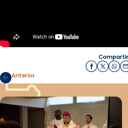
Compartir
Facebook
X / Twitter
What
E
Anterior