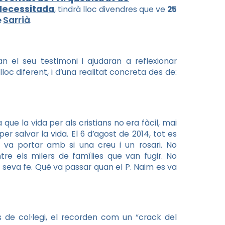
 Necessitada
, tindrà lloc divendres que ve
25
Sarrià
e
.
n el seu testimoni i ajudaran a reflexionar
c diferent, i d’una realitat concreta des de:
ra que la vida per als cristians no era fàcil, mai
 salvar la vida. El 6 d’agost de 2014, tot es
s va portar amb si una creu i un rosari. No
e els milers de famílies que van fugir. No
 seva fe. Què va passar quan el P.
Naim
es va
 de col·legi, el recorden com un “
crack
del