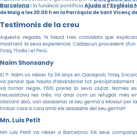
Barcelona
Ajuda a l’Església
i la fundació pontifícia
de Maig a les 20.00 h en la Parròquia de Sant Vicenç d
Testimonis de la creu
Aquesta vegada, hi haurà tres convidats que explicara
mostrant la seva experiència. Cadascun procedent d’un llo
l’Iraq, l’Índia i el Perú.
Naim
Shonsandy
El P.
Naim
va néixer fa 34 anys en
Qaraqosh
, l’Iraq. Enca
va pensar que hauria d’abandonar tot precipitadament per
va tornar negre, l’ISIS prenia la seva ciutat. Només e
necessitava res més. Va anar com un refugiat més entr
obstant això, van assassinar al seu germà a Mossul per la
trobar cara a cara amb els assassins del seu germà?
Mn
.
Luis
Petit
Mn
Luis
Petit va néixer a Barcelona. Els seus companys