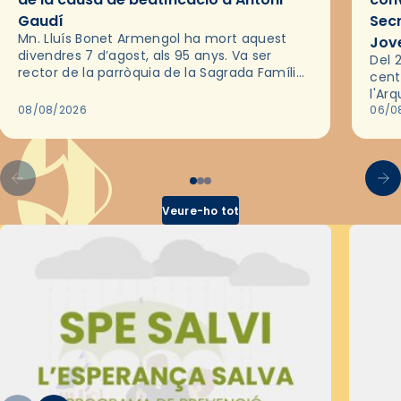
Gaudí
Sec
Mn. Lluís Bonet Armengol ha mort aquest
Jov
divendres 7 d’agost, als 95 anys. Va ser
Del 2
rector de la parròquia de la Sagrada Família
cent
de Barcelona durant 25 anys, entre 1993 i
l'Ar
2018,…
08/08/2026
les 
06/0
pel 
Veure-ho tot