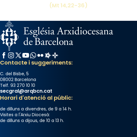
missa d’acció de gràcies en agraïment al
(Mt 14,22-36)
comitè organitzador de la visita apostòlica
del Sant Pare Lleó XIV a Barcelona, i als
col·laboradors, a la Catedral de Barcelona.
L’arquebisbe de Barcelona, el cardenal Joan
Josep Omella, ha presidit la missa i l’ha
concelebrat el bisbe auxiliar de Barcelona,
Facebook
Instagram
X / Twitter
YouTube
WhatsApp
Flickr
Radio Estel
Catalunya Cristiana
Mons. David Abadías.
Contacte i suggeriments:
📸 Dr. G. Simón
C. del Bisbe, 5
Photo
08002 Barcelona
Telf. 93 270 10 10
View on Facebook
·
Share
secgral@arqbcn.cat
Horari d'atenció al públic:
Arquebisbat de Barcelona
de dilluns a divendres, de 9 a 14 h.
2 weeks ago
Visites a l'Arxiu Diocesà:
de dilluns a dijous, de 10 a 13 h.
Memòria de les santes Juliana i
Semproniana, verges i màrtirs.