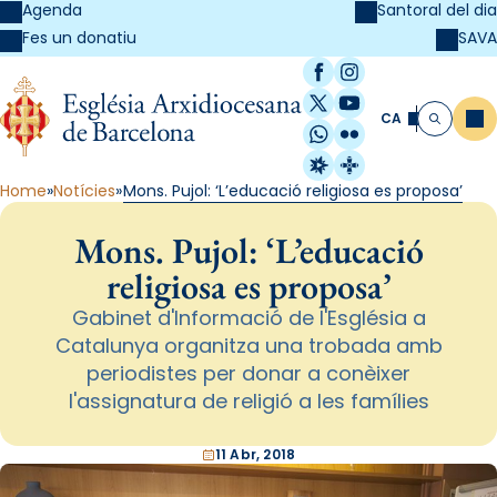
Agenda
Santoral del dia
SAVA
Fes un donatiu
Facebook
Instagram
X / Twitter
YouTube
CA
Me
Cerca
WhatsApp
Flickr
Radio Estel
Catalunya Cristi
Home
Notícies
Mons. Pujol: ‘L’educació religiosa es proposa’
Mons. Pujol: ‘L’educació
religiosa es proposa’
Gabinet d'Informació de l'Església a
Catalunya organitza una trobada amb
periodistes per donar a conèixer
l'assignatura de religió a les famílies
11 Abr, 2018