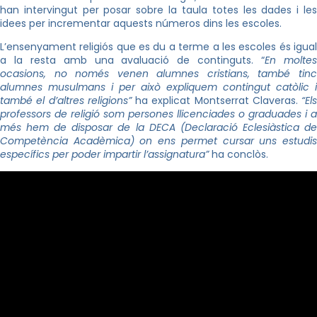
han intervingut per posar sobre la taula totes les dades i les
idees per incrementar aquests números dins les escoles.
L’ensenyament religiós que es du a terme a les escoles és igual
a la resta amb una avaluació de continguts. “
En molte
ocasions, no només venen alumnes cristians, també tinc
alumnes musulmans i per això expliquem contingut catòlic i
també el d’altres religions”
ha explicat Montserrat Claveras.
“Els
professors de religió som persones llicenciades o graduades i a
més hem de disposar de la DECA (Declaració Eclesiàstica de
Competència Acadèmica) on ens permet cursar uns estudis
específics per poder impartir l’assignatura”
ha conclòs.