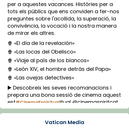
per a aquestes vacances. Històries per a
tots els públics que ens conviden a fer-nos
preguntes sobre l'acollida, la superació, la
convivència, la vocació i la nostra manera
de mirar els altres.
🍿 «El día de la revelación»
🍿 «Las locas del Obelisco»
🍿 «Viaje al país de los blancos»
🍿 «León XIV, el hombre detrás del Papa»
🍿 «Las ovejas detectives»
▶️ Descobreix les seves recomanacions i
prepara una bona sessió de cinema aquest
est
itual @cinemaspiritcat
#CinemaEspiritual
Imatge: Generada amb IA (OpenAI)
Video
Vatican Media