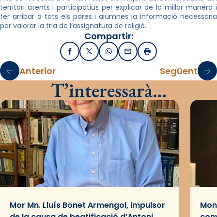
territori atents i participatius per explicar de la millor manera i
fer arribar a tots els pares i alumnes la informació necessària
per valorar la tria de l’assignatura de religió.
Compartir:
Facebook
X / Twitter
WhatsApp
Email
Imprimir
Anterior
Següent
T’interessarà…
Mor Mn. Lluís Bonet Armengol, impulsor
Mons
de la causa de beatificació d’Antoni
conv