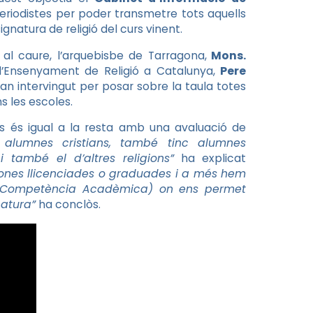
riodistes per poder transmetre tots aquells
ignatura de religió del curs vinent.
 al caure, l’arquebisbe de Tarragona,
Mons.
à d’Ensenyament de Religió a Catalunya,
Pere
an intervingut per posar sobre la taula totes
s les escoles.
s és igual a la resta amb una avaluació de
alumnes cristians, també tinc alumnes
 també el d’altres religions”
ha explicat
rsones llicenciades o graduades i a més hem
de Competència Acadèmica) on ens permet
natura”
ha conclòs.