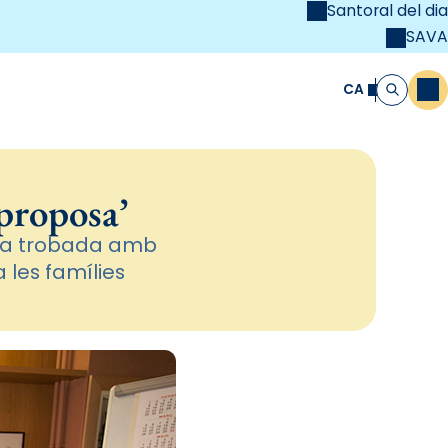
Santoral del dia
SAVA
el
unya Cristiana
CA
M
Cerca
 proposa’
una trobada amb
 les famílies