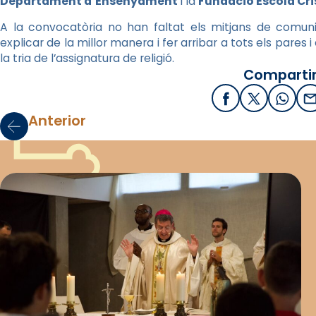
Departament d’Ensenyament
i la
Fundació Escola Cr
A la convocatòria no han faltat els mitjans de comunica
explicar de la millor manera i fer arribar a tots els pares
la tria de l’assignatura de religió.
Compartir
Facebook
X / Twitter
What
E
Anterior