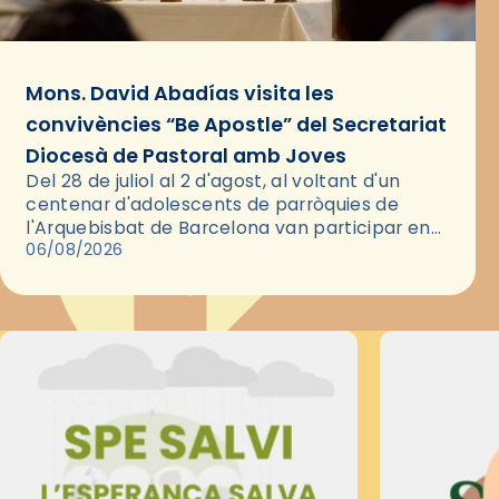
Mons. David Abadías visita les
convivències “Be Apostle” del Secretariat
Diocesà de Pastoral amb Joves
Del 28 de juliol al 2 d'agost, al voltant d'un
centenar d'adolescents de parròquies de
l'Arquebisbat de Barcelona van participar en
les convivències Be Apostle, organitzades pel
06/08/2026
Secretariat Diocesà de Pastoral amb…