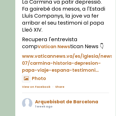
La Carmina va patir depressió.
Fa gairebé dos mesos, a l'Estadi
Lluís Companys, la jove va fer
arribar el seu testimoni al papa
Lleó XIV.
Recupera l'entrevista
comp
tican News 👇
Vatican News
www.vaticannews.va/es/iglesia/news
07/carmina-historia-depresion-
papa-viaje-espana-testimoni...
Photo
View on Facebook
·
Share
Arquebisbat de Barcelona
1 week ago
«Avui les santes Juliana i