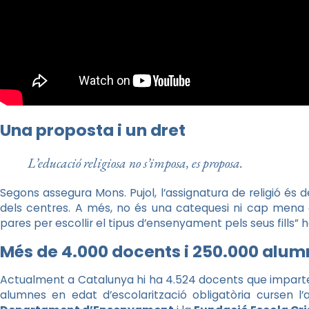
Una proposta i un dret
L’educació religiosa no s’imposa, es proposa.
Segons assegura Mons. Pujol, l’assignatura de religió és de
dels centres. A més, no és una catequesi ni cap mena d’
pares per escollir el tipus d’ensenyament pels seus fills” 
Més de 4.000 docents i 250.000 alum
Actualment a Catalunya hi ha 4.524 docents que imparteix
alumnes en edat d’escolarització obligatòria cursen l’