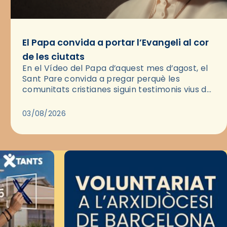
El Papa convida a portar l’Evangeli al cor
de les ciutats
En el Vídeo del Papa d’aquest mes d’agost, el
Sant Pare convida a pregar perquè les
comunitats cristianes siguin testimonis vius de
l’Evangeli enmig de les ciutats. A través d’una
pregària, el…
03/08/2026