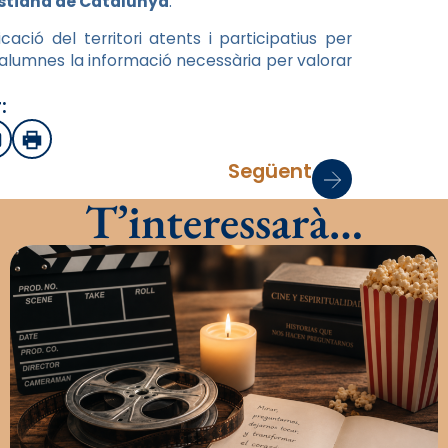
istiana de Catalunya
.
ció del territori atents i participatius per
 i alumnes la informació necessària per valorar
:
sApp
mail
Imprimir
Següent
T’interessarà…