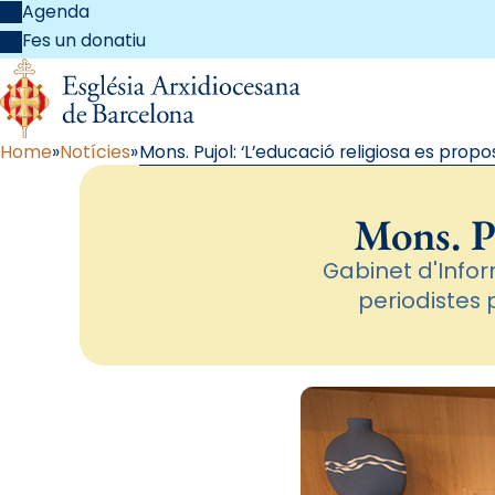
Agenda
Fes un donatiu
Home
Notícies
Mons. Pujol: ‘L’educació religiosa es propo
Mons. Pu
Gabinet d'Info
periodistes 