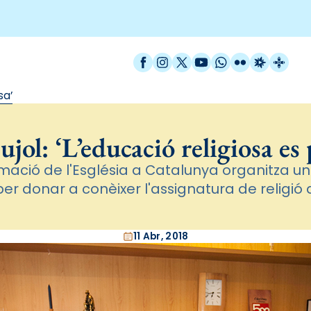
Facebook
Instagram
X / Twitter
YouTube
WhatsApp
Flickr
Radio Est
Catal
sa’
jol: ‘L’educació religiosa es
rmació de l'Església a Catalunya organitza 
per donar a conèixer l'assignatura de religió a
11 Abr, 2018