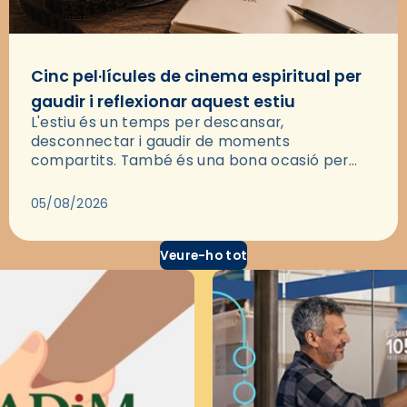
Cinc pel·lícules de cinema espiritual per
gaudir i reflexionar aquest estiu
L'estiu és un temps per descansar,
desconnectar i gaudir de moments
compartits. També és una bona ocasió per
deixar-se portar per una bona història i, a
través del cinema, reflexionar sobre les…
05/08/2026
Veure-ho tot