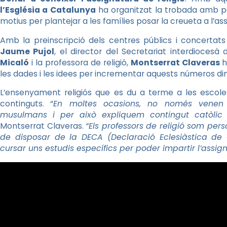
l’Església a Catalunya
ha organitzat la trobada amb pe
motius per plantejar a les famílies posar la creueta a l’ass
Amb la preinscripció dels centres públics i concertats
Jaume Pujol
, el director del Secretariat interdioces
Micaló
i la professora de religió,
Montserrat Claveras
h
les dades i les idees per incrementar aquests números din
L’ensenyament religiós que es du a terme a les escole
continguts. “
En moltes ocasions, no només venen 
musulmans i per això expliquem contingut catòlic i
Montserrat Claveras.
“Els professors de religió som pe
de disposar de la DECA (Declaració Eclesiàstica 
cursar uns estudis específics per poder impartir l’assig