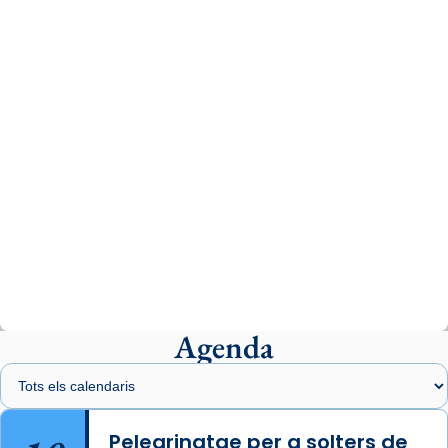
www.vaticannews.va/es/iglesia/news/2026-
07/carmina-historia-depresion-papa-viaje-
espana-testimoni...
Photo
View on Facebook
·
Share
Arquebisbat de Barcelona
2 weeks ago
«Avui les santes Juliana i Semproniana ens
ajuden a alçar la mirada»
Mons. Sergi Gordo, bisbe de Tortosa, ha
presidit aquest 27 de juliol la missa de Les
Agenda
Santes de Mataró.
🔗
tinyurl.com/cvu5jmbk
📸 J. Merino
Pelegrinatge per a solters de