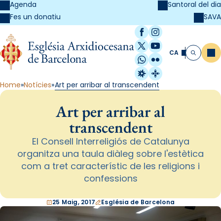
Agenda
Santoral del dia
SAVA
Fes un donatiu
Facebook
Instagram
X / Twitter
YouTube
CA
Me
Cerca
WhatsApp
Flickr
Radio Estel
Catalunya Cristi
Home
Notícies
Art per arribar al transcendent
Art per arribar al
transcendent
El Consell Interreligiós de Catalunya
organitza una taula diàleg sobre l'estètica
com a tret característic de les religions i
confessions
25 Maig, 2017
Església de Barcelona