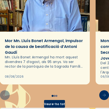
Mor Mn. Lluís Bonet Armengol, impulsor
Mons
de la causa de beatificació d’Antoni
conv
Gaudí
Sec
Mn. Lluís Bonet Armengol ha mort aquest
Jov
divendres 7 d’agost, als 95 anys. Va ser
Del 2
rector de la parròquia de la Sagrada Família
cent
de Barcelona durant 25 anys, entre 1993 i
l'Ar
2018,…
08/08/2026
les 
06/0
pel 
Veure-ho tot