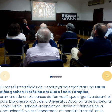
El Consell Interreligiós de Catalunya ha organitzat una
taula
diàleg sobre l’Estètica del Culte i dels Temples
,
emmarcada en els cursos de formació que organitza durant el
curs. El professor d’Art de la Universitat Autònoma de Barcelona,
Daniel
Giralt
– Miracle, llicenciat en Filosofia i Ciències de la
Comunicació, va ser l’encarregat de conduir la sessió, en la