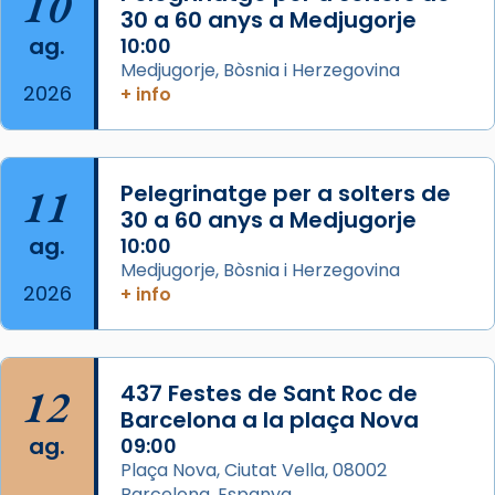
10
30 a 60 anys a Medjugorje
Photo
ag.
10:00
View on Facebook
·
Share
Medjugorje, Bòsnia i Herzegovina
2026
+ info
Arquebisbat de Barcelona
is at Catedral
de Barcelona.
2 weeks ago
Aquest dilluns, 27 de juliol, ha tingut lloc la
11
Pelegrinatge per a solters de
missa d’acció de gràcies en agraïment al
30 a 60 anys a Medjugorje
ag.
comitè organitzador de la visita apostòlica
10:00
Medjugorje, Bòsnia i Herzegovina
del Sant Pare Lleó XIV a Barcelona, i als
2026
+ info
col·laboradors, a la Catedral de Barcelona.
L’arquebisbe de Barcelona, el cardenal Joan
Josep Omella, ha presidit la missa i l’ha
12
437 Festes de Sant Roc de
concelebrat el bisbe auxiliar de Barcelona,
Barcelona a la plaça Nova
Mons. David Abadías.
ag.
09:00
📸 Dr. G. Simón
Plaça Nova, Ciutat Vella, 08002
Barcelona, Espanya