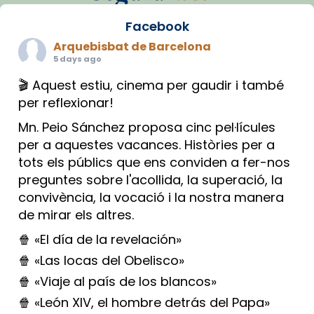
Facebook
Arquebisbat de Barcelona
5 days ago
🎬 Aquest estiu, cinema per gaudir i també
per reflexionar!
Mn. Peio Sánchez proposa cinc pel·lícules
per a aquestes vacances. Històries per a
tots els públics que ens conviden a fer-nos
preguntes sobre l'acollida, la superació, la
convivència, la vocació i la nostra manera
de mirar els altres.
🍿 «El día de la revelación»
🍿 «Las locas del Obelisco»
🍿 «Viaje al país de los blancos»
🍿 «León XIV, el hombre detrás del Papa»