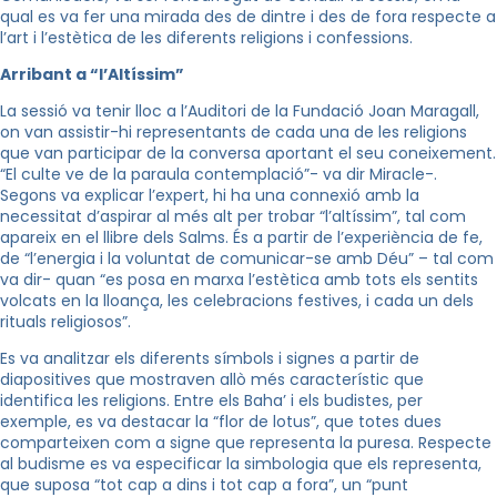
qual es va fer una mirada des de dintre i des de fora respecte a
l’art i l’estètica de les diferents religions i confessions.
Arribant a “l’Altíssim”
La sessió va tenir lloc a l’Auditori de la Fundació Joan Maragall,
on van assistir
-hi
representants de cada una de les
religions
que van participar de la conversa aportant el seu coneixement.
“El culte ve de la paraula contemplació”- va dir Miracle-.
Segons va explicar l’expert, hi ha una connexió amb la
necessitat d’aspirar al més alt per trobar “l’altíssim”, tal com
apareix en el llibre dels Salms. És a partir de l’experiència de fe,
de “l’energia i la voluntat de comunicar-se amb Déu” – tal com
va dir- quan “es posa en marxa l’estètica amb tots els sentits
volcats
en la lloança, les celebracions festives, i cada un dels
rituals religiosos”.
Es va analitzar els diferents símbols i signes a partir de
diapositives que mostraven allò més característic que
identifica les religions. Entre els
Baha’
i els budistes, per
exemple, es va destacar la “flor de lotus”, que totes dues
comparteixen com a signe que representa la puresa. Respecte
al budisme es va especificar la simbologia que els representa,
que suposa “tot cap a dins i tot cap a fora”, un “punt