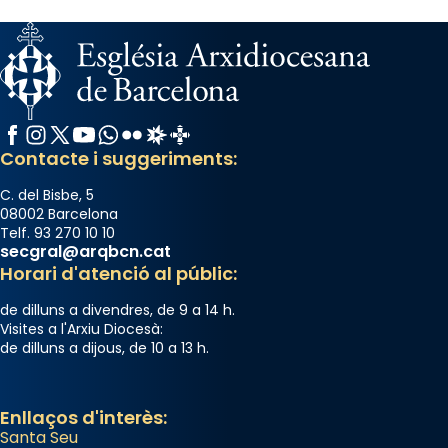
Facebook
Instagram
X / Twitter
YouTube
WhatsApp
Flickr
Radio Estel
Catalunya Cristiana
Contacte i suggeriments:
C. del Bisbe, 5
08002 Barcelona
Telf. 93 270 10 10
secgral@arqbcn.cat
Horari d'atenció al públic:
de dilluns a divendres, de 9 a 14 h.
Visites a l'Arxiu Diocesà:
de dilluns a dijous, de 10 a 13 h.
Enllaços d'interès:
Santa Seu