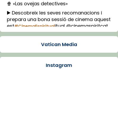
🍿 «Las ovejas detectives»
▶️ Descobreix les seves recomanacions i
prepara una bona sessió de cinema aquest
est
itual @cinemaspiritcat
#CinemaEspiritual
Imatge: Generada amb IA (OpenAI)
Video
Vatican Media
View on Facebook
·
Share
Instagram
Arquebisbat de Barcelona
2 weeks ago
La Carmina va patir depressió. Fa gairebé
dos mesos, a l'Estadi Lluís Companys, la
jove va fer arribar el seu testimoni al papa
Lleó XIV.
Recupera l'entrevista comp
Vatican
tican News 👇
News