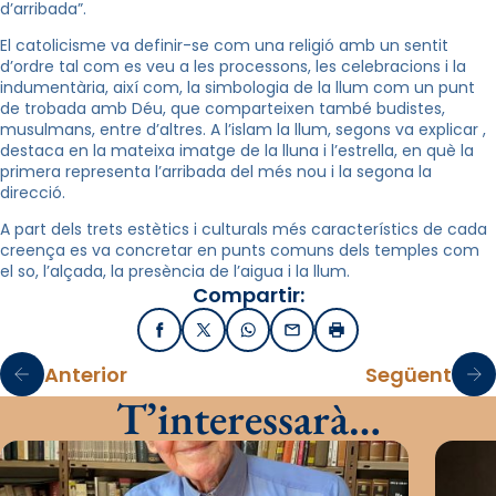
d’arribada”.
El catolicisme va definir-se com una religió amb un sentit
d’ordre tal com es veu a les processons, les celebracions i la
indumentària, així com, la simbologia de la llum com un punt
de trobada amb Déu, que comparteixen també budistes,
musulmans, entre d’altres. A l’islam la llum, segons va explicar ,
destaca en la mateixa imatge de la lluna i l’estrella, en què la
primera representa l’arribada del més nou i la segona la
direcció.
A part dels trets estètics i culturals més característics de cada
creença es va concretar en punts comuns dels temples com
el so, l’alçada, la presència de l’aigua i la llum.
Compartir:
Facebook
X / Twitter
WhatsApp
Email
Imprimir
Anterior
Següent
T’interessarà…