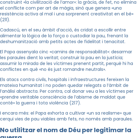
construint «la civilització de l’amor»: la gràcia, de fet, no elimina
el conflicte com per art de màgia, sinó que genera «una
resistència activa al mal i una sorprenent creativitat en el bé»
(211).
Cadascú, en el seu àmbit d’acció, és cridat a escollir entre
alimentar la lògica de la força o custodiar la pau, frenant la
deshumanització amb petits actes de fidelitat i tenacitat.
El Papa assenyala cinc «camins de responsabilitat»: desarmar
les paraules dient la veritat; construir la pau en la justícia;
assumir la mirada de les víctimes prenent partit, perquè hi ha
conflictes en què «no és just romandre neutrals».
Els atacs contra civils, hospitals i infraestructures fereixen la
mateixa humanitat i no poden quedar relegats a l’àmbit de
l’anàlisi abstracta. Per contra, cal donar veu a les víctimes per
«prendre veritable consciència de l’abisme de maldat que
conté» la guerra i tota violència (217).
I encara més: el Papa exhorta a cultivar «un sa realisme» que
cerqui vies de pau viables amb fets, no només amb paraules.
No utilitzar el nom de Déu per legitimar la
guerra