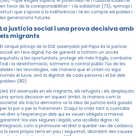
(68) —que exigeix superar el paternalisme i l’assistencialisme
en favor de la coresponsabilitat— i la solidaritat (73), «principi i
virtut» que s’oposa a la indiferència i té en compte els pobles i
les generacions futures.
La justícia social i una prova decisiva amb
els migrants
El cinquè principi de la DSE assenyalat pel Papa és la justícia
social: en l’era digital, ha de garantir a tothom un accés
equitatiu a les oportunitats, protegir els més fràgils, combatre
l’odi i la desinformació, sotmetre a control públic l’ús de les
dades i les tecnologies, «de manera que el criteri no sigui
només el lucre, sinó la dignitat de cada persona i el bé dels
pobles» (80).
Lleó XIV assenyala en els migrants, els refugiats i els desplaçats
una «prova decisiva» en aquest àmbit: la manera com la
societat els tracta demostra «si la idea de justícia està guiada
per la por o per la fraternitat». D’aquí la crida tant a custodiar
«el dret a l’esperança» dels qui es veuen obligats a marxar,
garantint-los vies segures i legals, una acollida digna i la
integració; com a promoure «el dret a quedar-se» de cadascú
a la seva pròpia terra en pau i seguretat, abordant «les causes