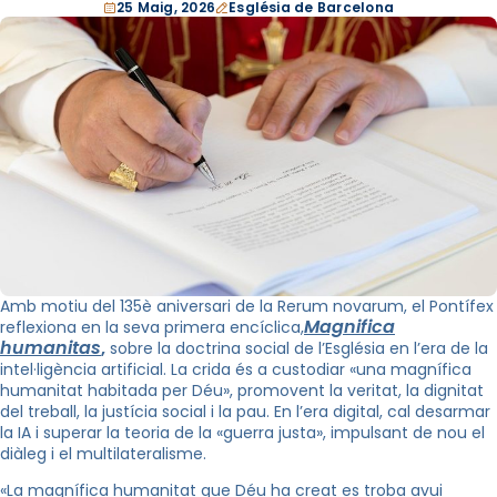
25 Maig, 2026
Església de Barcelona
Amb motiu del 135è aniversari de la Rerum novarum, el Pontífex
Magnifica
reflexiona en la seva primera encíclica,
humanitas
,
sobre la doctrina social de l’Església en l’era de la
intel·ligència artificial. La crida és a custodiar «una magnífica
humanitat habitada per Déu», promovent la veritat, la dignitat
del treball, la justícia social i la pau. En l’era digital, cal desarmar
la IA i superar la teoria de la «guerra justa», impulsant de nou el
diàleg i el multilateralisme.
«La magnífica humanitat que Déu ha creat es troba avui