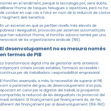
només en el rendiment, perquè la tecnologia pot, sens dubte,
alliberar l’home de tasques feixugues o repetitives, però no ha
de conduir en cap cas a l’atur en nom de la reducció de costos
i l’augment dels beneficis.
En un escenari en què es perfilen nivells més elevats de
pobresa i desigualtat, provocats per sistemes automatitzats
que han substituït l’home, el Pontífex advoca també per una
renovació de les organitzacions sindicals (155).
El desenvolupament no es mesura només
en termes de PIB
La transformació digital s’ha de gestionar amb antelació
mitjançant criteris socials estables, formació accessible i
contínua per als treballadors i responsabilitat empresarial.
El Pontífex assenyala, a més, la necessitat de superar el PIB
com a paràmetre del grau de desenvolupament d’un país,
apostant en canvi per la dignitat del treball, la prosperitat
compartida, la reducció de les desigualtats i la protecció del
medi ambient. El finançament pel finançament és, de fet,
diferent del finançament per al desenvolupament (159-160).