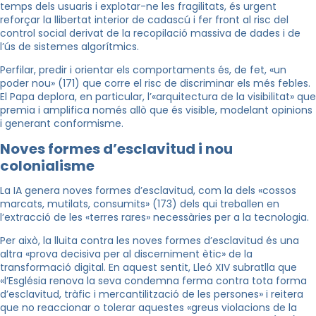
temps dels usuaris i explotar-ne les fragilitats, és urgent
reforçar la llibertat interior de cadascú i fer front al risc del
control social derivat de la recopilació massiva de dades i de
l’ús de sistemes algorítmics.
Perfilar, predir i orientar els comportaments és, de fet, «un
poder nou» (171) que corre el risc de discriminar els més febles.
El Papa deplora, en particular, l’«arquitectura de la visibilitat» que
premia i amplifica només allò que és visible, modelant opinions
i generant conformisme.
Noves formes d’esclavitud i nou
colonialisme
La IA genera noves formes d’esclavitud, com la dels «cossos
marcats, mutilats, consumits» (173) dels qui treballen en
l’extracció de les «terres rares» necessàries per a la tecnologia.
Per això, la lluita contra les noves formes d’esclavitud és una
altra «prova decisiva per al discerniment ètic» de la
transformació digital. En aquest sentit, Lleó XIV subratlla que
«l’Església renova la seva condemna ferma contra tota forma
d’esclavitud, tràfic i mercantilització de les persones» i reitera
que no reaccionar o tolerar aquestes «greus violacions de la