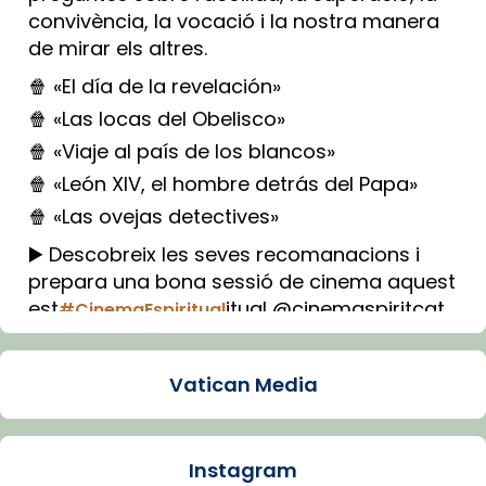
convivència, la vocació i la nostra manera
de mirar els altres.
🍿 «El día de la revelación»
🍿 «Las locas del Obelisco»
🍿 «Viaje al país de los blancos»
🍿 «León XIV, el hombre detrás del Papa»
🍿 «Las ovejas detectives»
▶️ Descobreix les seves recomanacions i
prepara una bona sessió de cinema aquest
est
itual @cinemaspiritcat
#CinemaEspiritual
Imatge: Generada amb IA (OpenAI)
Video
Vatican Media
View on Facebook
·
Share
Instagram
Arquebisbat de Barcelona