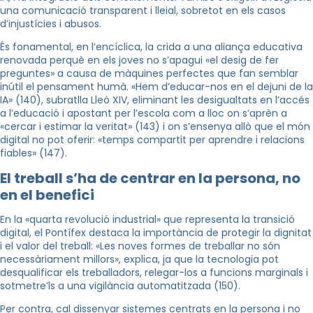
una comunicació transparent i lleial, sobretot en els casos
d’injustícies i abusos.
És fonamental, en l’encíclica, la crida a una aliança educativa
renovada perquè en els joves no s’apagui «el desig de fer
preguntes» a causa de màquines perfectes que fan semblar
inútil el pensament humà. «Hem d’educar-nos en el dejuni de la
IA» (140), subratlla Lleó XIV, eliminant les desigualtats en l’accés
a l’educació i apostant per l’escola com a lloc on s’aprèn a
«cercar i estimar la veritat» (143) i on s’ensenya allò que el món
digital no pot oferir: «temps compartit per aprendre i relacions
fiables» (147).
El treball s’ha de centrar en la persona, no
en el benefici
En la «quarta revolució industrial» que representa la transició
digital, el Pontífex destaca la importància de protegir la dignitat
i el valor del treball: «Les noves formes de treballar no són
necessàriament millors», explica, ja que la tecnologia pot
desqualificar els treballadors, relegar-los a funcions marginals i
sotmetre’ls a una vigilància automatitzada (150).
Per contra, cal dissenyar sistemes centrats en la persona i no