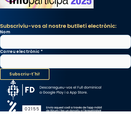
Subscriviu-vos al nostre butlletí electrònic:
Nom
Correu electrònic
*
Avís Legal
Protecció de Dades
Política de Cookies