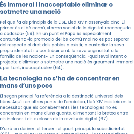
És immoral i inacceptable eliminar o
sotmetre una nació
Pel que fa als principis de la DSE, Lleó XIV n’assenyala cinc. El
primer és el bé comú, «forma social de la dignitat reconeguda
a cadascú» (59). En un punt el Papa és especialment
contundent: «la promoció del bé comú mai no es pot separar
del respecte al dret dels pobles a existir, a custodiar la seva
pròpia identitat i a contribuir amb la seva originalitat a la
família de les nacions». En conseqüència, «qualsevol intent o
projecte d’eliminar o sotmetre una nació és greument immoral
i, per tant, inacceptable» (64).
La tecnologia no s’ha de concentrar en
mans d’uns pocs
El segon principi fa referència a la destinació universal dels
béns. Aquí i en altres punts de l’encíclica, Lleó XIV insisteix en la
necessitat que els coneixements i les tecnologies no es
concentrin en mans d’uns quants, alimentant la bretxa entre
els inclosos i els exclosos de la revolució digital (67).
D’això en deriven el tercer i el quart principi: la subsidiarietat