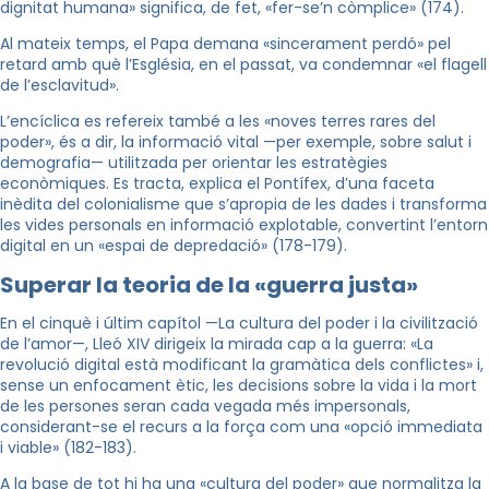
dignitat humana» significa, de fet, «fer-se’n còmplice» (174).
Al mateix temps, el Papa demana «sincerament perdó» pel
retard amb què l’Església, en el passat, va condemnar «el flagell
de l’esclavitud».
L’encíclica es refereix també a les «noves terres rares del
poder», és a dir, la informació vital —per exemple, sobre salut i
demografia— utilitzada per orientar les estratègies
econòmiques. Es tracta, explica el Pontífex, d’una faceta
inèdita del colonialisme que s’apropia de les dades i transforma
les vides personals en informació explotable, convertint l’entorn
digital en un «espai de depredació» (178-179).
Superar la teoria de la «guerra justa»
En el cinquè i últim capítol —La cultura del poder i la civilització
de l’amor—, Lleó XIV dirigeix la mirada cap a la guerra: «La
revolució digital està modificant la gramàtica dels conflictes» i,
sense un enfocament ètic, les decisions sobre la vida i la mort
de les persones seran cada vegada més impersonals,
considerant-se el recurs a la força com una «opció immediata
i viable» (182-183).
A la base de tot hi ha una «cultura del poder» que normalitza la