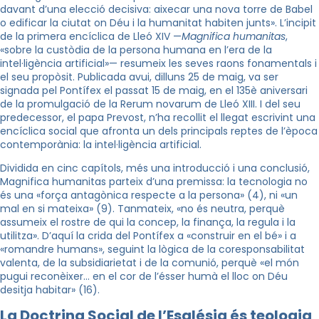
davant d’una elecció decisiva: aixecar una nova torre de Babel
o edificar la ciutat on Déu i la humanitat habiten junts». L’incipit
de la primera encíclica de Lleó XIV —
Magnifica humanitas
,
«sobre la custòdia de la persona humana en l’era de la
intel·ligència artificial»— resumeix les seves raons fonamentals i
el seu propòsit. Publicada avui, dilluns 25 de maig, va ser
signada pel Pontífex el passat 15 de maig, en el 135è aniversari
de la promulgació de la Rerum novarum de Lleó XIII. I del seu
predecessor, el papa Prevost, n’ha recollit el llegat escrivint una
encíclica social que afronta un dels principals reptes de l’època
contemporània: la intel·ligència artificial.
Dividida en cinc capítols, més una introducció i una conclusió,
Magnifica humanitas parteix d’una premissa: la tecnologia no
és una «força antagònica respecte a la persona» (4), ni «un
mal en si mateixa» (9). Tanmateix, «no és neutra, perquè
assumeix el rostre de qui la concep, la finança, la regula i la
utilitza». D’aquí la crida del Pontífex a «construir en el bé» i a
«romandre humans», seguint la lògica de la coresponsabilitat
valenta, de la subsidiarietat i de la comunió, perquè «el món
pugui reconèixer… en el cor de l’ésser humà el lloc on Déu
desitja habitar» (16).
La Doctrina Social de l’Església és teologia