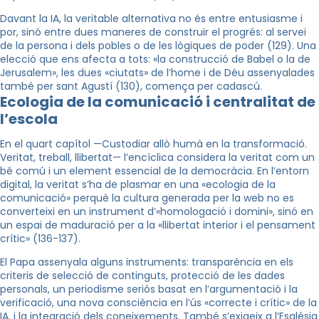
Davant la IA, la veritable alternativa no és entre entusiasme i
por, sinó entre dues maneres de construir el progrés: al servei
de la persona i dels pobles o de les lògiques de poder (129). Una
elecció que ens afecta a tots: «la construcció de Babel o la de
Jerusalem», les dues «ciutats» de l’home i de Déu assenyalades
també per sant Agustí (130), comença per cadascú.
Ecologia de la comunicació i centralitat de
l’escola
En el quart capítol —Custodiar allò humà en la transformació.
Veritat, treball, llibertat— l’encíclica considera la veritat com un
bé comú i un element essencial de la democràcia. En l’entorn
digital, la veritat s’ha de plasmar en una «ecologia de la
comunicació» perquè la cultura generada per la web no es
converteixi en un instrument d’«homologació i domini», sinó en
un espai de maduració per a la «llibertat interior i el pensament
crític» (136-137).
El Papa assenyala alguns instruments: transparència en els
criteris de selecció de continguts, protecció de les dades
personals, un periodisme seriós basat en l’argumentació i la
verificació, una nova consciència en l’ús «correcte i crític» de la
IA, i la integració dels coneixements. També s’exigeix a l’Església