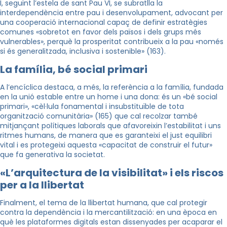
I, seguint l’estela de sant Pau VI, se subratlla la
interdependència entre pau i desenvolupament, advocant per
una cooperació internacional capaç de definir estratègies
comunes «sobretot en favor dels països i dels grups més
vulnerables», perquè la prosperitat contribueix a la pau «només
si és generalitzada, inclusiva i sostenible» (163).
La família, bé social primari
A l’encíclica destaca, a més, la referència a la família, fundada
en la unió estable entre un home i una dona: és un «bé social
primari», «cèl·lula fonamental i insubstituïble de tota
organització comunitària» (165) que cal recolzar també
mitjançant polítiques laborals que afavoreixin l’estabilitat i uns
ritmes humans, de manera que es garanteixi el just equilibri
vital i es protegeixi aquesta «capacitat de construir el futur»
que fa generativa la societat.
«L’arquitectura de la visibilitat» i els riscos
per a la llibertat
Finalment, el tema de la llibertat humana, que cal protegir
contra la dependència i la mercantilització: en una època en
què les plataformes digitals estan dissenyades per acaparar el