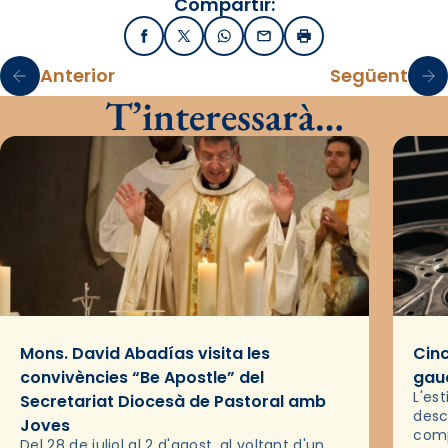
Compartir:
Facebook
X / Twitter
WhatsApp
Email
Imprimir
Anterior
Següent
T’interessarà…
Mons. David Abadías visita les
Cinc
convivències “Be Apostle” del
gaud
L'es
Secretariat Diocesà de Pastoral amb
desc
Joves
comp
Del 28 de juliol al 2 d'agost, al voltant d'un