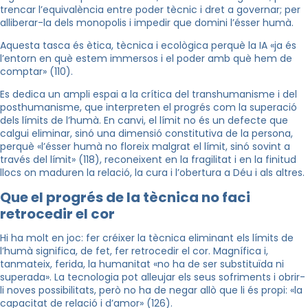
trencar l’equivalència entre poder tècnic i dret a governar; per
alliberar-la dels monopolis i impedir que domini l’ésser humà.
Aquesta tasca és ètica, tècnica i ecològica perquè la IA «ja és
l’entorn en què estem immersos i el poder amb què hem de
comptar» (110).
Es dedica un ampli espai a la crítica del transhumanisme i del
posthumanisme, que interpreten el progrés com la superació
dels límits de l’humà. En canvi, el límit no és un defecte que
calgui eliminar, sinó una dimensió constitutiva de la persona,
perquè «l’ésser humà no floreix malgrat el límit, sinó sovint a
través del límit» (118), reconeixent en la fragilitat i en la finitud
llocs on maduren la relació, la cura i l’obertura a Déu i als altres.
Que el progrés de la tècnica no faci
retrocedir el cor
Hi ha molt en joc: fer créixer la tècnica eliminant els límits de
l’humà significa, de fet, fer retrocedir el cor. Magnífica i,
tanmateix, ferida, la humanitat «no ha de ser substituïda ni
superada». La tecnologia pot alleujar els seus sofriments i obrir-
li noves possibilitats, però no ha de negar allò que li és propi: «la
capacitat de relació i d’amor» (126).