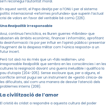
se’n reconegui l’autoritat moral.
En aquest sentit, el Papa desitja per a l’ONU i per al sistema
polític internacional «reformes profundes» que superin l’actual
crisi de valors en favor del veritable bé comú (226).
Una
Realpolitik
irresponsable
Avui, continua l’encíclica, es lliuren guerres «híbrides» que
abasten els àmbits econòmic, financer i informàtic, aprofitant
la desinformació i la por per influir en l’opinió pública i presentar
l’augment de la despesa militar com l’«única resposta» a un
futur incert.
Però tot això no és més que un «fals realisme», una
irresponsable Realpolitik que sembra en les consciències i en les
cultures la resignació davant una guerra ineludible i qualifica la
pau d’utopia (204-205). Sense excloure que, per a alguns, el
conflicte armat pugui ser un instrument de «gestió cínica» de
les dificultats, així com una manera de desviar l’atenció dels
problemes interns (208).
La civilització de l’amor
El cristià és cridat a respondre a aquesta cultura del poder