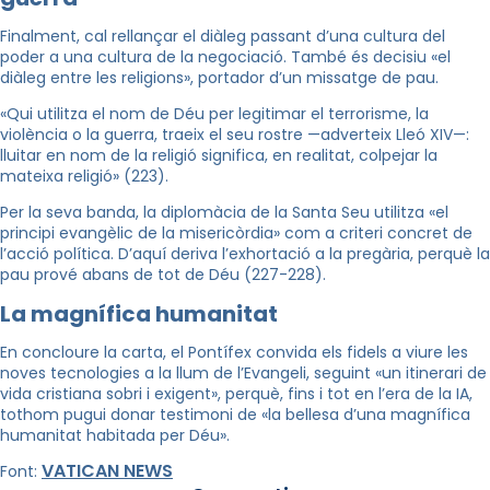
Finalment, cal rellançar el diàleg passant d’una cultura del
poder a una cultura de la negociació. També és decisiu «el
diàleg entre les religions», portador d’un missatge de pau.
«Qui utilitza el nom de Déu per legitimar el terrorisme, la
violència o la guerra, traeix el seu rostre —adverteix Lleó XIV—:
lluitar en nom de la religió significa, en realitat, colpejar la
mateixa religió» (223).
Per la seva banda, la diplomàcia de la Santa Seu utilitza «el
principi evangèlic de la misericòrdia» com a criteri concret de
l’acció política. D’aquí deriva l’exhortació a la pregària, perquè la
pau prové abans de tot de Déu (227-228).
La magnífica humanitat
En concloure la carta, el Pontífex convida els fidels a viure les
noves tecnologies a la llum de l’Evangeli, seguint «un itinerari de
vida cristiana sobri i exigent», perquè, fins i tot en l’era de la IA,
tothom pugui donar testimoni de «la bellesa d’una magnífica
humanitat habitada per Déu».
VATICAN NEWS
Font: