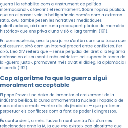
guerra i la rehabilita com a «instrument de política
internacional», afavorint el rearmament. Sobre l’opinió pública,
que en el passat veia la bel·ligerància només com a extrema
ratio, avui també pesen les narratives mediàtiques
polaritzadores, així com «una preocupant pèrdua de memòria
històrica» que ens priva d’una visió a llarg termini (191).
En conseqüència, avui la pau ja no s’entén com una tasca que
cal assumir, sinó com un interval precari entre conflictes. Per
això, Lleó XIV reitera que —sense perjudici del dret a la legítima
defensa en el seu sentit més estricte— cal superar la teoria de
la «guerra justa», promovent més aviat el diàleg, la diplomàcia i
el perdó (192).
Cap algoritme fa que la guerra sigui
moralment acceptable
El papa Prevost no deixa de lamentar el creixement de la
indústria bèl·lica, la cursa armamentista nuclear i l’aparició de
nous actors armats —entre ells els jihadistes— que pretenen
perpetuar els conflictes com a font de poder i d’ingressos.
És contundent, a més, l’advertiment contra l’ús d’armes
relacionades amb la IA, ja que «no existeix cap algoritme que