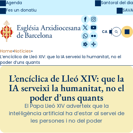
Agenda
Santoral del dia
SAVA
Fes un donatiu
Facebook
Instagram
X / Twitter
YouTube
CA
Me
Cerca
WhatsApp
Flickr
Radio Estel
Catalunya Cristi
Home
Notícies
L’encíclica de Lleó XIV: que la IA serveixi la humanitat, no el
poder d’uns quants
L’encíclica de Lleó XIV: que la
IA serveixi la humanitat, no el
poder d’uns quants
El Papa Lleó XIV adverteix que la
intel·ligència artificial ha d’estar al servei de
les persones i no del poder