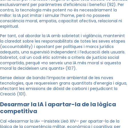
exclusivament per paràmetres d’eficiència i benefici (92). Per
contra, la tecnologia més potent no és necessàriament la
millor: la IA pot imitar i simular l’home, però no posseeix
consciència moral, empatia, capacitat afectiva, relacional ni
espiritual.
Per tant, cal abordar la IA amb sobrietat i vigilància, mantenint
la claredat sobre les responsabilitats de totes les seves etapes
(accountability) i apostant per polítiques i marcs jurídics
adequats, una supervisió independent i l’educació dels usuaris.
Sobretot, cal un codi ètic sotmès a criteris de justícia social
compartida, perquè «no serveix una IA més moral si aquesta
moral la decideixen uns quants» (107).
Sense deixar de banda l’impacte ambiental de les noves
tecnologies, que requereixen grans quantitats d’energia i aigua,
afectant les emissions de diòxid de carboni i perjudicant la
Creació (101).
Desarmar la IA i apartar-la de la lògica
competitiva
Cal «desarmar la IA» —insisteix Lleó XIV— per apartar-la de la
lògica de la competència militar, econòmica i cognitiva; per