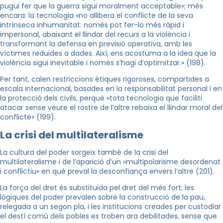
pugui fer que la guerra sigui moralment acceptable»; més
encara: la tecnologia «no allibera el conflicte de la seva
intrínseca inhumanitat: només pot fer-lo més ràpid i
impersonal, abaixant el llindar del recurs a la violència i
transformant la defensa en previsió operativa, amb les
víctimes reduïdes a dades. Així, ens acostuma a la idea que la
violència sigui inevitable i només s’hagi d’optimitzar.» (198).
Per tant, calen restriccions ètiques rigoroses, compartides a
escala internacional, basades en la responsabilitat personal i en
la protecció dels civils, perquè «tota tecnologia que faciliti
atacar sense veure el rostre de l’altre rebaixa el llindar moral del
conflicte» (199).
La crisi del multilateralisme
La cultura del poder sorgeix també de la crisi del
multilateralisme i de l’aparició d’un «multipolarisme desordenat
i conflictiu» en què preval la desconfiança envers l’altre (201).
La força del dret és substituïda pel dret del més fort; les
lògiques del poder prevalen sobre la construcció de la pau,
relegada a un segon pla, i les institucions creades per custodiar
el destí comú dels pobles es troben ara debilitades, sense que