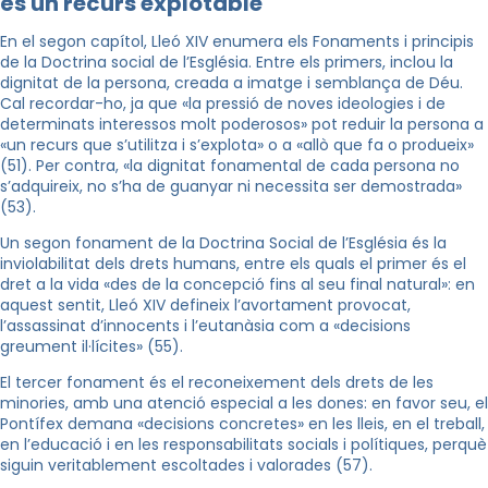
és un recurs explotable
En el segon capítol, Lleó XIV enumera els Fonaments i principis
de la Doctrina social de l’Església. Entre els primers, inclou la
dignitat de la persona, creada a imatge i semblança de Déu.
Cal recordar-ho, ja que «la pressió de noves ideologies i de
determinats interessos molt poderosos» pot reduir la persona a
«un recurs que s’utilitza i s’explota» o a «allò que fa o produeix»
(51). Per contra, «la dignitat fonamental de cada persona no
s’adquireix, no s’ha de guanyar ni necessita ser demostrada»
(53).
Un segon fonament de la Doctrina Social de l’Església és la
inviolabilitat dels drets humans, entre els quals el primer és el
dret a la vida «des de la concepció fins al seu final natural»: en
aquest sentit, Lleó XIV defineix l’avortament provocat,
l’assassinat d’innocents i l’eutanàsia com a «decisions
greument il·lícites» (55).
El tercer fonament és el reconeixement dels drets de les
minories, amb una atenció especial a les dones: en favor seu, el
Pontífex demana «decisions concretes» en les lleis, en el treball,
en l’educació i en les responsabilitats socials i polítiques, perquè
siguin veritablement escoltades i valorades (57).