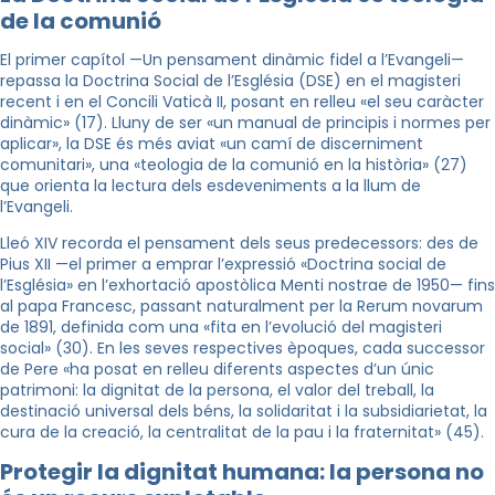
de la comunió
El primer capítol —Un pensament dinàmic fidel a l’Evangeli—
repassa la Doctrina Social de l’Església (DSE) en el magisteri
recent i en el Concili Vaticà II, posant en relleu «el seu caràcter
dinàmic» (17). Lluny de ser «un manual de principis i normes per
aplicar», la DSE és més aviat «un camí de discerniment
comunitari», una «teologia de la comunió en la història» (27)
que orienta la lectura dels esdeveniments a la llum de
l’Evangeli.
Lleó XIV recorda el pensament dels seus predecessors: des de
Pius XII —el primer a emprar l’expressió «Doctrina social de
l’Església» en l’exhortació apostòlica Menti nostrae de 1950— fins
al papa Francesc, passant naturalment per la Rerum novarum
de 1891, definida com una «fita en l’evolució del magisteri
social» (30). En les seves respectives èpoques, cada successor
de Pere «ha posat en relleu diferents aspectes d’un únic
patrimoni: la dignitat de la persona, el valor del treball, la
destinació universal dels béns, la solidaritat i la subsidiarietat, la
cura de la creació, la centralitat de la pau i la fraternitat» (45).
Protegir la dignitat humana: la persona no