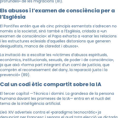
profundes» de les migracions (81).
Els abusos i l’examen de consciència per a
l’Església
El Pontífex entén que els cinc principis esmentats s’adrecen no
només a la societat, sinó també a l’Església, cridada a «un
examen de consciència»: el Papa exhorta a «sanar les relacions
i les estructures eclesials d’aquelles distorsions que generen
desigualtats, manca de claredat i abusos».
La invitació és a escoltar les «víctimes d’abusos espirituals,
econòmics, institucionals, sexuals, de poder i de consciència»,
ja que això «forma part integrant d’un camí de justícia, que
comprèn el reconeixement del dany, la reparació justa i la
prevenció» (89).
Cal un codi ètic compartit sobre la IA
El tercer capítol —Tècnica i domini. La grandesa de la persona
humana davant les promeses de la IA— entra en el nucli del
tema de la intel·ligència artificial.
Lleó XIV adverteix contra el «paradigma tecnocràtic» ja
denunciat per Francesc i segons el qual tota elecció ve dictada