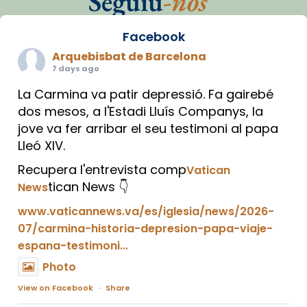
Seguiu
-nos
Facebook
Arquebisbat de Barcelona
7 days ago
La Carmina va patir depressió. Fa gairebé
dos mesos, a l'Estadi Lluís Companys, la
jove va fer arribar el seu testimoni al papa
Lleó XIV.
Recupera l'entrevista comp
Vatican
tican News 👇
News
www.vaticannews.va/es/iglesia/news/2026-
07/carmina-historia-depresion-papa-viaje-
espana-testimoni...
Photo
View on Facebook
·
Share