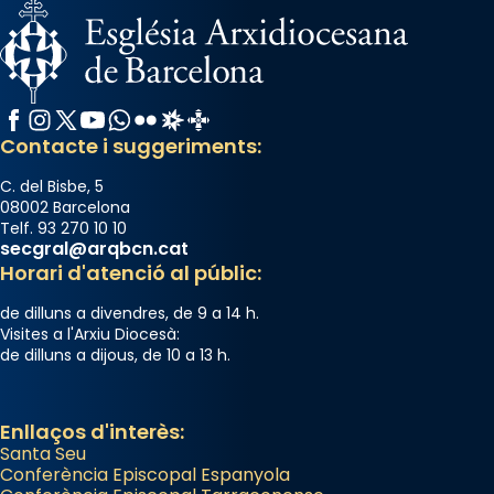
Facebook
Instagram
X / Twitter
YouTube
WhatsApp
Flickr
Radio Estel
Catalunya Cristiana
Contacte i suggeriments:
C. del Bisbe, 5
08002 Barcelona
Telf. 93 270 10 10
secgral@arqbcn.cat
Horari d'atenció al públic:
de dilluns a divendres, de 9 a 14 h.
Visites a l'Arxiu Diocesà:
de dilluns a dijous, de 10 a 13 h.
Enllaços d'interès:
Santa Seu
Conferència Episcopal Espanyola