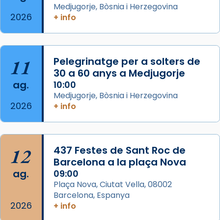
Des de 1985 hi participa també un grup de
Medjugorje, Bòsnia i Herzegovina
2026
diablesses amb música i ball propis. Festa
+ info
gran a Mataró.
«Si vols saber què és calor, ves per les
Santes a Mataró»🥵.
11
Pelegrinatge per a solters de
30 a 60 anys a Medjugorje
Photo
ag.
10:00
View on Facebook
·
Share
Medjugorje, Bòsnia i Herzegovina
2026
+ info
Arquebisbat de Barcelona
2 weeks ago
Jaume, fill de Zebedeu, és juntament amb el
12
437 Festes de Sant Roc de
seu germà Joan i Pere un dels que
Barcelona a la plaça Nova
acompanyava més de prop Jesús.
ag.
09:00
Plaça Nova, Ciutat Vella, 08002
Segons el llibre dels Fets (12,2) fou el primer
Barcelona, Espanya
apòstol màrtir, decapitat a Jerusalem per
2026
+ info
Herodes Agripa (vers l'any 44).