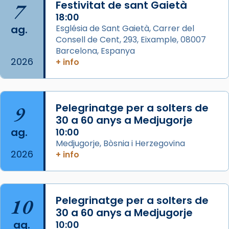
7
Festivitat de sant Gaietà
Acompanyant la història de sant Cugat, a
18:00
ag.
Església de Sant Gaietà, Carrer del
partir de l’Edat Mitjana sorgeix la tradició
Consell de Cent, 293, Eixample, 08007
que les santes Juliana (“relatiu a Júlia”) i
Barcelona, Espanya
Semproniana (“relatiu a Semprònia =
2026
+ info
eterna”) són deixebles seves. I l’any 1667, el
frare Joan Gaspar Roig, afirma en una obra
que les santes són filles de l’antiga Iluro.
Mataró en reivindicarà les relíquies fins que
9
Pelegrinatge per a solters de
les aconseguirà el 1772. L’ofici que es canta
30 a 60 anys a Medjugorje
ag.
a la “Missa de les Santes” (“Missa de
10:00
Medjugorje, Bòsnia i Herzegovina
Glòria”) fou composta el 1848 per Mn.
2026
+ info
Manuel Blanch, amb aire d’òpera
italianitzant; s’interpreta per privilegi
pontifici, amb orquestra i cor, i té una
duració aproximada de tres hores. Després,
10
Pelegrinatge per a solters de
processó (recuperada el 1972) al voltant
30 a 60 anys a Medjugorje
del temple amb les relíquies de les santes.
ag.
10:00