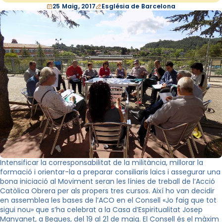
25 Maig, 2017
Església de Barcelona
Intensificar la corresponsabilitat de la militància, millorar la
formació i orientar-la a preparar consiliaris laics i assegurar una
bona iniciació al Moviment seran les línies de treball de l’Acció
Catòlica Obrera per als propers tres cursos. Així ho van decidir
en assemblea les bases de l’ACO en el Consell «Jo faig que tot
sigui nou» que s’ha celebrat a la Casa d’Espiritualitat Josep
Manyanet, a Begues, del 19 al 21 de maig. El Consell és el màxim