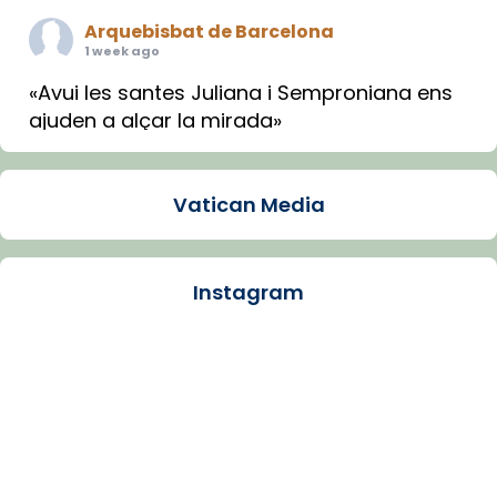
Arquebisbat de Barcelona
1 week ago
«Avui les santes Juliana i Semproniana ens
ajuden a alçar la mirada»
Mons. Sergi Gordo, bisbe de Tortosa, ha
presidit aquest 27 de juliol la missa de Les
Vatican Media
Santes de Mataró.
🔗
tinyurl.com/cvu5jmbk
📸 J. Merino
Instagram
Photo
View on Facebook
·
Share
Arquebisbat de Barcelona
is at Catedral
de Barcelona.
1 week ago