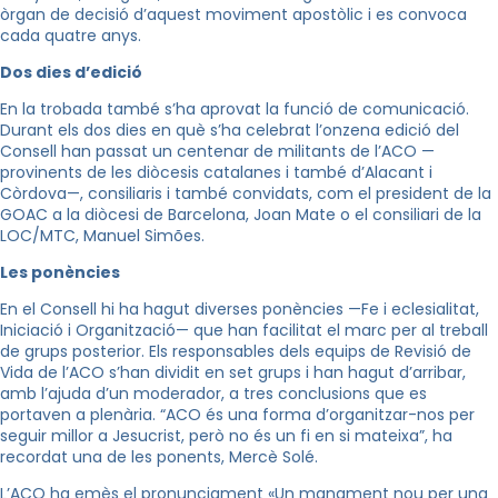
òrgan de decisió d’aquest moviment apostòlic i es convoca
cada quatre anys.
Dos dies d’edició
En la trobada també s’ha aprovat la funció de comunicació.
Durant els dos dies en què s’ha celebrat l’onzena edició del
Consell han passat un centenar de militants de l’ACO —
provinents de les diòcesis catalanes i també d’Alacant i
Còrdova—, consiliaris i també convidats, com el president de la
GOAC a la diòcesi de Barcelona, Joan Mate o el consiliari de la
LOC/MTC, Manuel Simões.
Les ponències
En el Consell hi ha hagut diverses ponències —Fe i eclesialitat,
Iniciació i Organització— que han facilitat el marc per al treball
de grups posterior. Els responsables dels equips de Revisió de
Vida de l’ACO s’han dividit en set grups i han hagut d’arribar,
amb l’ajuda d’un moderador, a tres conclusions que es
portaven a plenària. “ACO és una forma d’organitzar-nos per
seguir millor a Jesucrist, però no és un fi en si mateixa”, ha
recordat una de les ponents, Mercè Solé.
L’ACO ha emès el pronunciament «Un manament nou per una