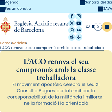
Agenda
Santoral del dia
SAVA
Fes un donatiu
Facebook
Instagram
X / Twitter
YouTube
CA
Me
Cerca
WhatsApp
Flickr
Radio Estel
Catalunya Cristi
Home
Notícies
L’ACO renova el seu compromís amb la classe treballadora
L’ACO renova el seu
compromís amb la classe
treballadora
El moviment apostòlic celebra el seu XI
Consell a Begues per intensificar la
coresponsabilitat de la militància i millorar-
ne la formació i la orientació