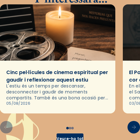
Cinc pel·lícules de cinema espiritual per
El P
gaudir i reflexionar aquest estiu
cor 
L'estiu és un temps per descansar,
En e
desconnectar i gaudir de moments
el S
compartits. També és una bona ocasió per
comu
deixar-se portar per una bona història i, a
05/08/2026
de l
03/0
través del cinema, reflexionar sobre les…
d’un
Veure-ho tot