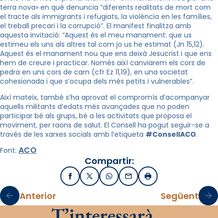
terra nova» en què denuncia “diferents realitats de mort com
el tracte als immigrants i refugiats, la violència en les famílies,
el treball precari i la corrupció”. El manifest finalitza amb
aquesta invitació: “Aquest és el meu manament: que us
estimeu els uns als altres tal com jo us he estimat (Jn 15,12).
Aquest és el manament nou que ens deixà Jesucrist i que ens
hem de creure i practicar. Només així canviarem els cors de
pedra en uns cors de carn (cfr Ez 11,19), en una societat
cohesionada i que s’ocupa dels més petits i vulnerables”.
Així mateix, també s’ha aprovat el compromís d’acompanyar
aquells militants d’edats més avançades que no poden
participar bé als grups, bé a les activitats que proposa el
moviment, per raons de salut. El Consell ha pogut seguir-se a
través de les xarxes socials amb l’etiqueta
#ConsellACO
.
ACO
Font:
Compartir:
Facebook
X / Twitter
WhatsApp
Email
Imprimir
Anterior
Següent
T’interessarà…