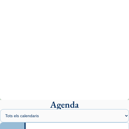
Aquest dilluns, 27 de juliol, ha tingut lloc la
missa d’acció de gràcies en agraïment al
comitè organitzador de la visita apostòlica
del Sant Pare Lleó XIV a Barcelona, i als
col·laboradors, a la Catedral de Barcelona.
L’arquebisbe de Barcelona, el cardenal Joan
Josep Omella, ha presidit la missa i l’ha
concelebrat el bisbe auxiliar de Barcelona,
Mons. David Abadías.
📸 Dr. G. Simón
Photo
View on Facebook
·
Share
Agenda
Arquebisbat de Barcelona
1 week ago
Memòria de les santes Juliana i
Semproniana, verges i màrtirs.