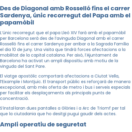
Des de Diagonal amb Rosselló fins el carrer
Sardenya, únic recorregut del Papa amb el
papamòbil
L’únic recorregut que el papa Lleó XIV farà amb el papamòbil
per Barcelona serà des de l’avinguda Diagonal amb el carrer
Rosselló fins el carrer Sardenya per arribar a la Sagrada Família
el dia 10 de juny. Una visita que tindrà forces afectacions a la
mobilitat de la capital catalana. Per això, l’Ajuntament de
Barcelona ha activat un ampli dispositiu amb motiu de la
vinguda del Sant Pare.
El viatge apostòlic comportarà afectacions a Ciutat Vella,
l’Eixample i Montjuïc. El transport públic es reforçarà de manera
excepcional, amb més oferta de metro i bus i serveis especials
per facilitar els desplaçaments als principals punts de
concentració.
S’instal·laran dues pantalles a Glòries i a Arc de Triomf per tal
que la ciutadania que ho desitgi pugui gaudir dels actes.
Ampli operatiu de seguretat