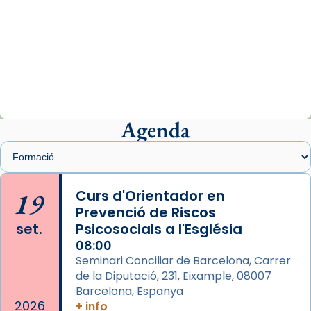
Arquebisbat de Barcelona
2 weeks ago
«Avui les santes Juliana i Semproniana ens
ajuden a alçar la mirada»
Mons. Sergi Gordo, bisbe de Tortosa, ha
presidit aquest 27 de juliol la missa de Les
Agenda
Santes de Mataró.
🔗
tinyurl.com/cvu5jmbk
📸 J. Merino
19
Curs d'Orientador en
Prevenció de Riscos
Photo
set.
Psicosocials a l'Església
View on Facebook
·
Share
08:00
Seminari Conciliar de Barcelona, Carrer
Arquebisbat de Barcelona
is at Catedral
de la Diputació, 231, Eixample, 08007
de Barcelona.
Barcelona, Espanya
2 weeks ago
2026
+ info