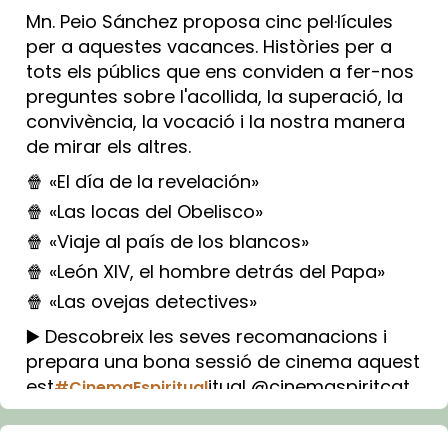
Mn. Peio Sánchez proposa cinc pel·lícules
per a aquestes vacances. Històries per a
tots els públics que ens conviden a fer-nos
preguntes sobre l'acollida, la superació, la
convivència, la vocació i la nostra manera
de mirar els altres.
🍿 «El día de la revelación»
🍿 «Las locas del Obelisco»
🍿 «Viaje al país de los blancos»
🍿 «León XIV, el hombre detrás del Papa»
🍿 «Las ovejas detectives»
▶️ Descobreix les seves recomanacions i
prepara una bona sessió de cinema aquest
est
itual @cinemaspiritcat
#CinemaEspiritual
Imatge: Generada amb IA (OpenAI)