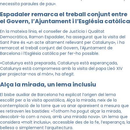
necessita paraules de pau».
Espadaler remarca el treball conjunt entre
el Govern, l’Ajuntament i l’Església catòlica
En la mateixa línia, el conseller de Justícia i Qualitat
Democràtica, Ramon Espadaler, ha assegurat que la visita del
Sant Pare és «un acte altament rellevant per Catalunya», i ha
remarcat el treball conjunt del Govern, l’Ajuntament de
Barcelona i l’Església catòlica per fer-ho possible.
«Catalunya està preparada, Catalunya està esperançada,
Catalunya està compromesa amb la visita del papa Lleó XIV
per projectar-nos al món», ha afegit.
Alça la mirada, un lema inclusiu
El bisbe auxiliar de Barcelona ha explicat l’origen del lema
escollit per a la visita apostòlica, Alça la mirada, neix de la
contemplació de la torre que va anar apareixent a mesura que
es retiraven les bastides: «Tothom ha pogut alçar la mirada,
descobrir-la com a nova, amb una mirada nova». Un lema que
considera «molt inclusiu», accessible des de la fe, l’esperança, la
bellesa o simplement l’arquitectura.