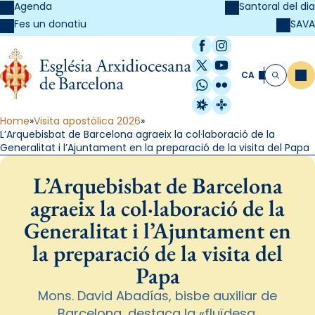
Agenda
Santoral del dia
SAVA
Fes un donatiu
Facebook
Instagram
X / Twitter
YouTube
CA
Me
Cerca
WhatsApp
Flickr
Radio Estel
Catalunya Cristi
Home
Visita apostòlica 2026
L’Arquebisbat de Barcelona agraeix la col·laboració de la
Generalitat i l’Ajuntament en la preparació de la visita del Papa
L’Arquebisbat de Barcelona
agraeix la col·laboració de la
Generalitat i l’Ajuntament en
la preparació de la visita del
Papa
Mons. David Abadías, bisbe auxiliar de
Barcelona, destaca la «fluïdesa,