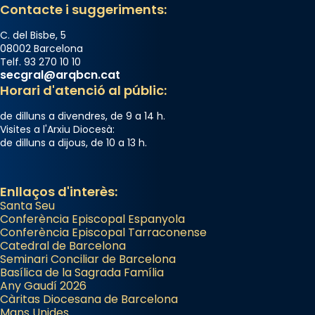
Semproniana, verges i màrtirs.
Contacte i suggeriments:
Acompanyant la història de sant Cugat, a
C. del Bisbe, 5
partir de l’Edat Mitjana sorgeix la tradició
08002 Barcelona
Telf. 93 270 10 10
que les santes Juliana (“relatiu a Júlia”) i
secgral@arqbcn.cat
Semproniana (“relatiu a Semprònia =
Horari d'atenció al públic:
eterna”) són deixebles seves. I l’any 1667, el
de dilluns a divendres, de 9 a 14 h.
frare Joan Gaspar Roig, afirma en una obra
Visites a l'Arxiu Diocesà:
que les santes són filles de l’antiga Iluro.
de dilluns a dijous, de 10 a 13 h.
Mataró en reivindicarà les relíquies fins que
les aconseguirà el 1772. L’ofici que es canta
a la “Missa de les Santes” (“Missa de
Enllaços d'interès:
Santa Seu
Glòria”) fou composta el 1848 per Mn.
Conferència Episcopal Espanyola
Manuel Blanch, amb aire d’òpera
Conferència Episcopal Tarraconense
italianitzant; s’interpreta per privilegi
Catedral de Barcelona
pontifici, amb orquestra i cor, i té una
Seminari Conciliar de Barcelona
Basílica de la Sagrada Família
duració aproximada de tres hores. Després,
Any Gaudí 2026
processó (recuperada el 1972) al voltant
Càritas Diocesana de Barcelona
del temple amb les relíquies de les santes.
Mans Unides