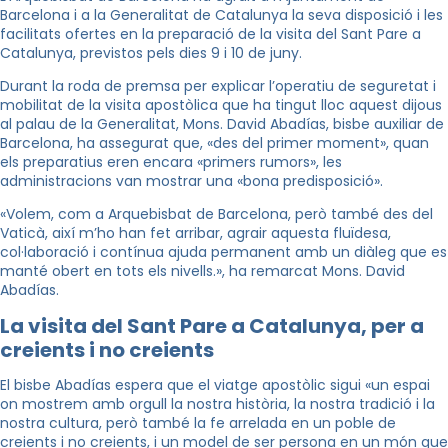
Barcelona i a la Generalitat de Catalunya la seva disposició i les
facilitats ofertes en la preparació de la visita del Sant Pare a
Catalunya, previstos pels dies 9 i 10 de juny.
Durant la roda de premsa per explicar l’operatiu de seguretat i
mobilitat de la visita apostòlica que ha tingut lloc aquest dijous
al palau de la Generalitat, Mons. David Abadías, bisbe auxiliar de
Barcelona, ha assegurat que, «des del primer moment», quan
els preparatius eren encara «primers rumors», les
administracions van mostrar una «bona predisposició».
«Volem, com a Arquebisbat de Barcelona, però també des del
Vaticà, així m’ho han fet arribar, agrair aquesta fluïdesa,
col·laboració i contínua ajuda permanent amb un diàleg que es
manté obert en tots els nivells.», ha remarcat Mons. David
Abadías.
La visita del Sant Pare a Catalunya, per a
creients i no creients
El bisbe Abadías espera que el viatge apostòlic sigui «un espai
on mostrem amb orgull la nostra història, la nostra tradició i la
nostra cultura, però també la fe arrelada en un poble de
creients i no creients, i un model de ser persona en un món que