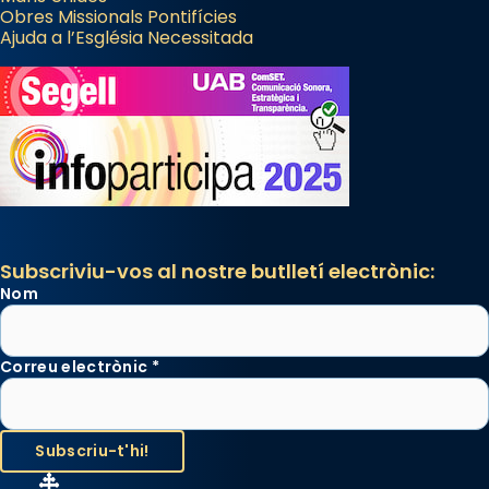
Obres Missionals Pontifícies
Des de 1985 hi participa també un grup de
Ajuda a l’Església Necessitada
diablesses amb música i ball propis. Festa
gran a Mataró.
«Si vols saber què és calor, ves per les
Santes a Mataró»🥵.
Photo
View on Facebook
·
Share
Subscriviu-vos al nostre butlletí electrònic:
Nom
Correu electrònic
*