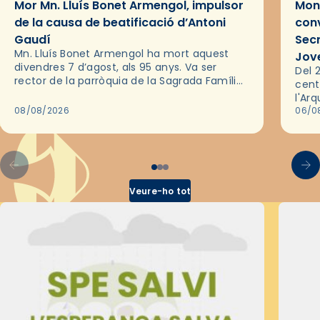
Mor Mn. Lluís Bonet Armengol, impulsor
Mons
de la causa de beatificació d’Antoni
conv
Gaudí
Sec
Mn. Lluís Bonet Armengol ha mort aquest
Jov
divendres 7 d’agost, als 95 anys. Va ser
Del 2
rector de la parròquia de la Sagrada Família
cent
de Barcelona durant 25 anys, entre 1993 i
l'Ar
2018,…
08/08/2026
les 
06/0
pel 
Veure-ho tot