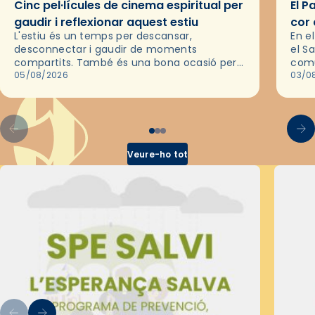
Cinc pel·lícules de cinema espiritual per
El P
gaudir i reflexionar aquest estiu
cor 
L'estiu és un temps per descansar,
En e
desconnectar i gaudir de moments
el S
compartits. També és una bona ocasió per
comu
deixar-se portar per una bona història i, a
05/08/2026
de l
03/0
través del cinema, reflexionar sobre les…
d’un
Veure-ho tot