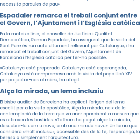
necessita paraules de pau».
Espadaler remarca el treball conjunt entre
el Govern, l’Ajuntament i l’Església catòlica
En la mateixa línia, el conseller de Justícia i Qualitat
Democràtica, Ramon Espadaler, ha assegurat que la visita del
Sant Pare és «un acte altament rellevant per Catalunya», i ha
remarcat el treball conjunt del Govern, l’Ajuntament de
Barcelona i l’Església catòlica per fer-ho possible.
«Catalunya està preparada, Catalunya està esperançada,
Catalunya està compromesa amb la visita del papa Lleó XIV
per projectar-nos al món», ha afegit.
Alça la mirada, un lema inclusiu
El bisbe auxiliar de Barcelona ha explicat l’origen del lema
escollit per a la visita apostòlica, Alça la mirada, neix de la
contemplació de la torre que va anar apareixent a mesura que
es retiraven les bastides: «Tothom ha pogut alçar la mirada,
descobrir-la com a nova, amb una mirada nova». Un lema que
considera «molt inclusiu», accessible des de la fe, l’esperança, la
bellesa o simplement l’arquitectura.