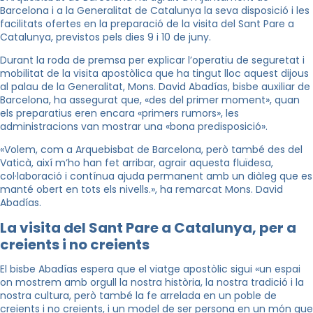
Barcelona i a la Generalitat de Catalunya la seva disposició i les
facilitats ofertes en la preparació de la visita del Sant Pare a
Catalunya, previstos pels dies 9 i 10 de juny.
Durant la roda de premsa per explicar l’operatiu de seguretat i
mobilitat de la visita apostòlica que ha tingut lloc aquest dijous
al palau de la Generalitat, Mons. David Abadías, bisbe auxiliar de
Barcelona, ha assegurat que, «des del primer moment», quan
els preparatius eren encara «primers rumors», les
administracions van mostrar una «bona predisposició».
«Volem, com a Arquebisbat de Barcelona, però també des del
Vaticà, així m’ho han fet arribar, agrair aquesta fluïdesa,
col·laboració i contínua ajuda permanent amb un diàleg que es
manté obert en tots els nivells.», ha remarcat Mons. David
Abadías.
La visita del Sant Pare a Catalunya, per a
creients i no creients
El bisbe Abadías espera que el viatge apostòlic sigui «un espai
on mostrem amb orgull la nostra història, la nostra tradició i la
nostra cultura, però també la fe arrelada en un poble de
creients i no creients, i un model de ser persona en un món que