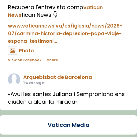
Recupera l'entrevista comp
Vatican
tican News 👇
News
www.vaticannews.va/es/iglesia/news/2026-
07/carmina-historia-depresion-papa-viaje-
espana-testimoni...
Photo
View on Facebook
·
Share
Arquebisbat de Barcelona
1 week ago
«Avui les santes Juliana i Semproniana ens
ajuden a alçar la mirada»
Mons. Sergi Gordo, bisbe de Tortosa, ha
presidit aquest 27 de juliol la missa de Les
Vatican Media
Santes de Mataró.