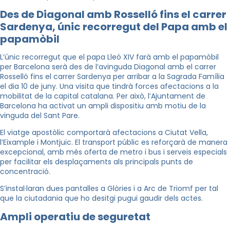
Des de Diagonal amb Rosselló fins el carrer
Sardenya, únic recorregut del Papa amb el
papamòbil
L’únic recorregut que el papa Lleó XIV farà amb el papamòbil
per Barcelona serà des de l’avinguda Diagonal amb el carrer
Rosselló fins el carrer Sardenya per arribar a la Sagrada Família
el dia 10 de juny. Una visita que tindrà forces afectacions a la
mobilitat de la capital catalana. Per això, l’Ajuntament de
Barcelona ha activat un ampli dispositiu amb motiu de la
vinguda del Sant Pare.
El viatge apostòlic comportarà afectacions a Ciutat Vella,
l’Eixample i Montjuïc. El transport públic es reforçarà de manera
excepcional, amb més oferta de metro i bus i serveis especials
per facilitar els desplaçaments als principals punts de
concentració.
S’instal·laran dues pantalles a Glòries i a Arc de Triomf per tal
que la ciutadania que ho desitgi pugui gaudir dels actes.
Ampli operatiu de seguretat