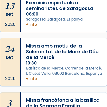
13
les aconseguirà el 1772. L’ofici que es canta
Exercicis espirituals a
seminaristes de Saragossa
a la “Missa de les Santes” (“Missa de
set.
08:00
Glòria”) fou composta el 1848 per Mn.
Saragossa, Zaragoza, Espanya
Manuel Blanch, amb aire d’òpera
2026
+ info
italianitzant; s’interpreta per privilegi
pontifici, amb orquestra i cor, i té una
duració aproximada de tres hores. Després,
processó (recuperada el 1972) al voltant
24
Missa amb motiu de la
del temple amb les relíquies de les santes.
Solemnitat de la Mare de Déu
Des de 1985 hi participa també un grup de
set.
de la Mercè
diablesses amb música i ball propis. Festa
10:30
gran a Mataró.
Basílica de la Mercè, Carrer de la Mercè,
1, Ciutat Vella, 08002 Barcelona, Espanya
«Si vols saber què és calor, ves per les
2026
+ info
Santes a Mataró»🥵.
Photo
View on Facebook
·
Share
3
Missa francòfona a la basílica
de la Sagrada Família