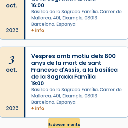
Arquebisbat de Barcelona
oct.
16:00
2 weeks ago
Basílica de la Sagrada Família, Carrer de
Mallorca, 401, Eixample, 08013
Jaume, fill de Zebedeu, és juntament amb el
Barcelona, Espanya
seu germà Joan i Pere un dels que
2026
+ info
acompanyava més de prop Jesús.
Segons el llibre dels Fets (12,2) fou el primer
apòstol màrtir, decapitat a Jerusalem per
3
Vespres amb motiu dels 800
Herodes Agripa (vers l'any 44).
anys de la mort de sant
Patró de Galícia, després de les invasions
oct.
Francesc d'Assís, a la basílica
musulmanes fou venerat com a patró dels
de la Sagrada Família
Regnes castellans i més tard de tota
19:00
Basílica de la Sagrada Família, Carrer de
Espanya.
Mallorca, 401, Eixample, 08013
El seu sepulcre a Compostela fou un gran
Barcelona, Espanya
centre de peregrinacions medievals de tot
2026
+ info
el món cristià, després de Roma i terra
Santa.
Esdeveniments