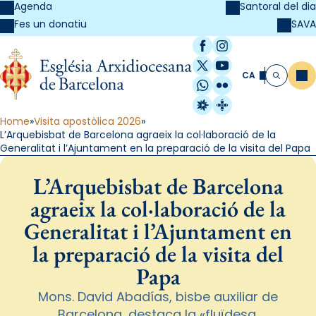
Agenda
Santoral del dia
SAVA
Fes un donatiu
Facebook
Instagram
X / Twitter
YouTube
CA
Me
Cerca
WhatsApp
Flickr
Radio Estel
Catalunya Cristi
Home
Visita apostòlica 2026
L’Arquebisbat de Barcelona agraeix la col·laboració de la
Generalitat i l’Ajuntament en la preparació de la visita del Papa
L’Arquebisbat de Barcelona
agraeix la col·laboració de la
Generalitat i l’Ajuntament en
la preparació de la visita del
Papa
Mons. David Abadías, bisbe auxiliar de
Barcelona, destaca la «fluïdesa,