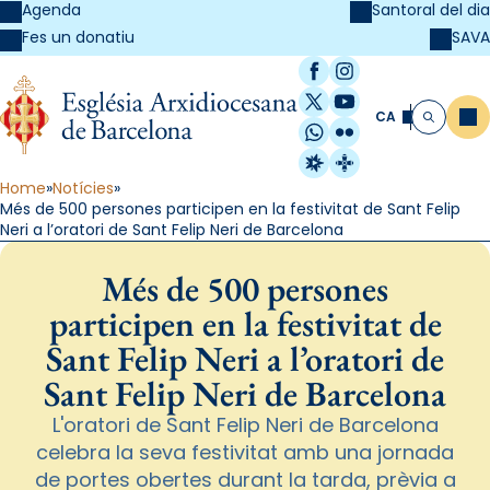
Agenda
Santoral del dia
SAVA
Fes un donatiu
Facebook
Instagram
X / Twitter
YouTube
CA
Me
Cerca
WhatsApp
Flickr
Radio Estel
Catalunya Cristi
Home
Notícies
Més de 500 persones participen en la festivitat de Sant Felip
Neri a l’oratori de Sant Felip Neri de Barcelona
Més de 500 persones
participen en la festivitat de
Sant Felip Neri a l’oratori de
Sant Felip Neri de Barcelona
L'oratori de Sant Felip Neri de Barcelona
celebra la seva festivitat amb una jornada
de portes obertes durant la tarda, prèvia a