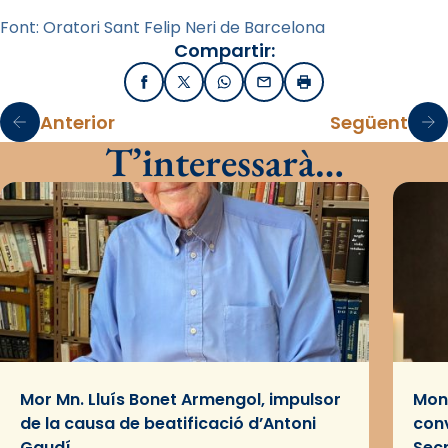
Font: Oratori Sant Felip Neri de Barcelona
Compartir:
Facebook
X / Twitter
WhatsApp
Email
Imprimir
Anterior
Següent
T’interessarà…
Mor Mn. Lluís Bonet Armengol, impulsor
Mons
de la causa de beatificació d’Antoni
conv
Gaudí
Sec