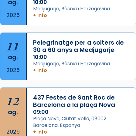
ag.
comitè organitzador de la visita apostòlica
10:00
Medjugorje, Bòsnia i Herzegovina
del Sant Pare Lleó XIV a Barcelona, i als
2026
+ info
col·laboradors, a la Catedral de Barcelona.
L’arquebisbe de Barcelona, el cardenal Joan
Josep Omella, ha presidit la missa i l’ha
11
Pelegrinatge per a solters de
concelebrat el bisbe auxiliar de Barcelona,
30 a 60 anys a Medjugorje
Mons. David Abadías.
ag.
10:00
📸 Dr. G. Simón
Medjugorje, Bòsnia i Herzegovina
2026
+ info
Photo
View on Facebook
·
Share
12
437 Festes de Sant Roc de
Arquebisbat de Barcelona
2 weeks ago
Barcelona a la plaça Nova
ag.
09:00
Memòria de les santes Juliana i
Plaça Nova, Ciutat Vella, 08002
Semproniana, verges i màrtirs.
Barcelona, Espanya
2026
Acompanyant la història de sant Cugat, a
+ info