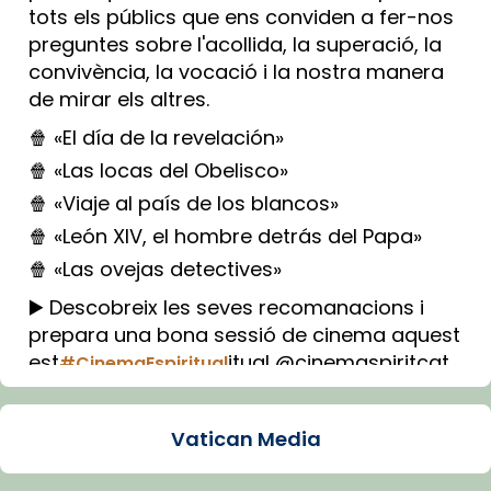
tots els públics que ens conviden a fer-nos
preguntes sobre l'acollida, la superació, la
convivència, la vocació i la nostra manera
de mirar els altres.
🍿 «El día de la revelación»
🍿 «Las locas del Obelisco»
🍿 «Viaje al país de los blancos»
🍿 «León XIV, el hombre detrás del Papa»
🍿 «Las ovejas detectives»
▶️ Descobreix les seves recomanacions i
prepara una bona sessió de cinema aquest
est
itual @cinemaspiritcat
#CinemaEspiritual
Imatge: Generada amb IA (OpenAI)
Video
Vatican Media
View on Facebook
·
Share