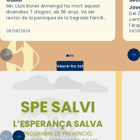
Mn. Lluís Bonet Armengol ha mort aquest
Jov
divendres 7 d’agost, als 95 anys. Va ser
Del 2
rector de la parròquia de la Sagrada Família
cent
de Barcelona durant 25 anys, entre 1993 i
l'Ar
2018,…
08/08/2026
les 
06/0
pel 
Veure-ho tot