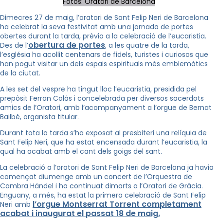
Fotos: Oratori de Barcelona
Dimecres 27 de maig, l’oratori de Sant Felip Neri de Barcelona
ha celebrat la seva festivitat amb una jornada de portes
obertes durant la tarda, prèvia a la celebració de l’eucaristia.
obertura de portes
Des de l’
, a les quatre de la tarda,
l’església ha acollit centenars de fidels, turistes i curiosos que
han pogut visitar un dels espais espirituals més emblemàtics
de la ciutat.
A les set del vespre ha tingut lloc l’eucaristia, presidida pel
prepòsit Ferran Colás i concelebrada per diversos sacerdots
amics de l’Oratori, amb l’acompanyament a l’orgue de Bernat
Bailbé, organista titular.
Durant tota la tarda s’ha exposat al presbiteri una relíquia de
Sant Felip Neri, que ha estat encensada durant l’eucaristia, la
qual ha acabat amb el cant dels goigs del sant.
La celebració a l’oratori de Sant Felip Neri de Barcelona ja havia
començat diumenge amb un concert de l’Orquestra de
Cambra Händel i ha continuat dimarts a l’Oratori de Gràcia.
Enguany, a més, ha estat la primera celebració de Sant Felip
l’orgue Montserrat Torrent completament
Neri amb
acabat i inaugurat el passat 18 de maig.