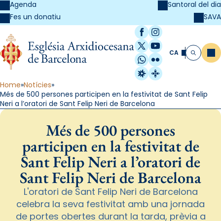
Agenda
Santoral del dia
SAVA
Fes un donatiu
Facebook
Instagram
X / Twitter
YouTube
CA
Me
Cerca
WhatsApp
Flickr
Radio Estel
Catalunya Cristi
Home
Notícies
Més de 500 persones participen en la festivitat de Sant Felip
Neri a l’oratori de Sant Felip Neri de Barcelona
Més de 500 persones
participen en la festivitat de
Sant Felip Neri a l’oratori de
Sant Felip Neri de Barcelona
L'oratori de Sant Felip Neri de Barcelona
celebra la seva festivitat amb una jornada
de portes obertes durant la tarda, prèvia a