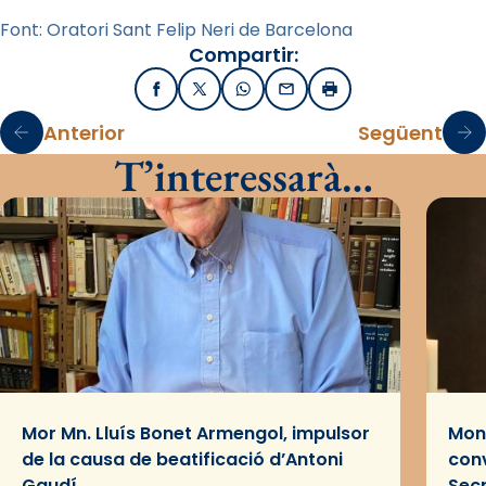
Font: Oratori Sant Felip Neri de Barcelona
Compartir:
Facebook
X / Twitter
WhatsApp
Email
Imprimir
Anterior
Següent
T’interessarà…
Mor Mn. Lluís Bonet Armengol, impulsor
Mons
de la causa de beatificació d’Antoni
conv
Gaudí
Sec