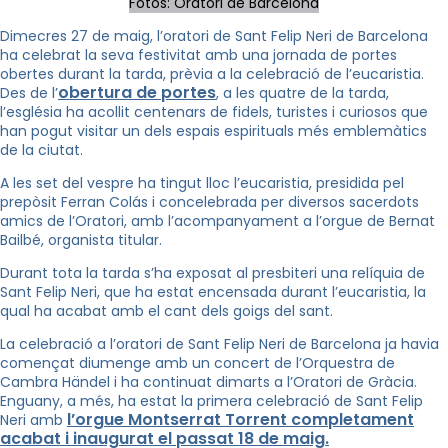
Fotos: Oratori de Barcelona
Dimecres 27 de maig, l’oratori de Sant Felip Neri de Barcelona
ha celebrat la seva festivitat amb una jornada de portes
obertes durant la tarda, prèvia a la celebració de l’eucaristia.
obertura de portes
Des de l’
, a les quatre de la tarda,
l’església ha acollit centenars de fidels, turistes i curiosos que
han pogut visitar un dels espais espirituals més emblemàtics
de la ciutat.
A les set del vespre ha tingut lloc l’eucaristia, presidida pel
prepòsit Ferran Colás i concelebrada per diversos sacerdots
amics de l’Oratori, amb l’acompanyament a l’orgue de Bernat
Bailbé, organista titular.
Durant tota la tarda s’ha exposat al presbiteri una relíquia de
Sant Felip Neri, que ha estat encensada durant l’eucaristia, la
qual ha acabat amb el cant dels goigs del sant.
La celebració a l’oratori de Sant Felip Neri de Barcelona ja havia
començat diumenge amb un concert de l’Orquestra de
Cambra Händel i ha continuat dimarts a l’Oratori de Gràcia.
Enguany, a més, ha estat la primera celebració de Sant Felip
l’orgue Montserrat Torrent completament
Neri amb
acabat i inaugurat el passat 18 de maig.