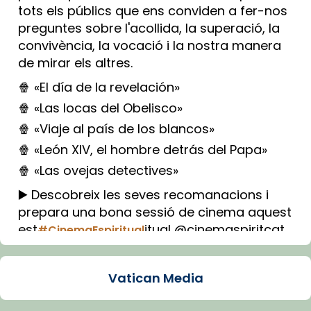
tots els públics que ens conviden a fer-nos
preguntes sobre l'acollida, la superació, la
convivència, la vocació i la nostra manera
de mirar els altres.
🍿 «El día de la revelación»
🍿 «Las locas del Obelisco»
🍿 «Viaje al país de los blancos»
🍿 «León XIV, el hombre detrás del Papa»
🍿 «Las ovejas detectives»
▶️ Descobreix les seves recomanacions i
prepara una bona sessió de cinema aquest
est
itual @cinemaspiritcat
#CinemaEspiritual
Imatge: Generada amb IA (OpenAI)
Video
Vatican Media
View on Facebook
·
Share