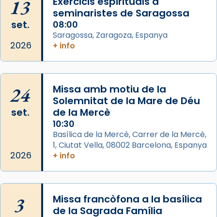
13
Exercicis espirituals a
comitè organitzador de la visita apostòlica
seminaristes de Saragossa
del Sant Pare Lleó XIV a Barcelona, i als
set.
08:00
col·laboradors, a la Catedral de Barcelona.
Saragossa, Zaragoza, Espanya
L’arquebisbe de Barcelona, el cardenal Joan
2026
+ info
Josep Omella, ha presidit la missa i l’ha
concelebrat el bisbe auxiliar de Barcelona,
Mons. David Abadías.
24
Missa amb motiu de la
📸 Dr. G. Simón
Solemnitat de la Mare de Déu
set.
de la Mercè
Photo
10:30
View on Facebook
·
Share
Basílica de la Mercè, Carrer de la Mercè,
1, Ciutat Vella, 08002 Barcelona, Espanya
2026
Arquebisbat de Barcelona
+ info
2 weeks ago
Memòria de les santes Juliana i
Semproniana, verges i màrtirs.
3
Missa francòfona a la basílica
de la Sagrada Família
Acompanyant la història de sant Cugat, a