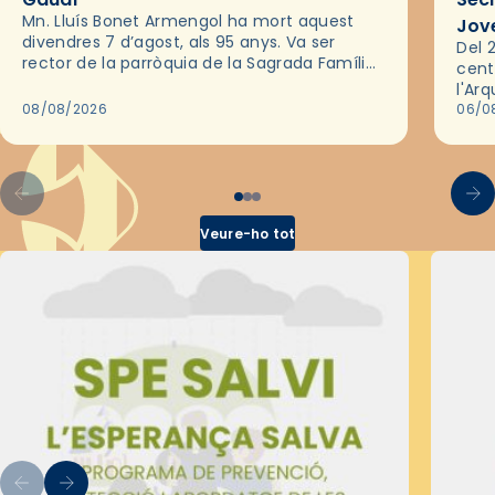
Mn. Lluís Bonet Armengol ha mort aquest
Jov
divendres 7 d’agost, als 95 anys. Va ser
Del 2
rector de la parròquia de la Sagrada Família
cent
de Barcelona durant 25 anys, entre 1993 i
l'Ar
2018,…
08/08/2026
les 
06/0
pel 
Veure-ho tot