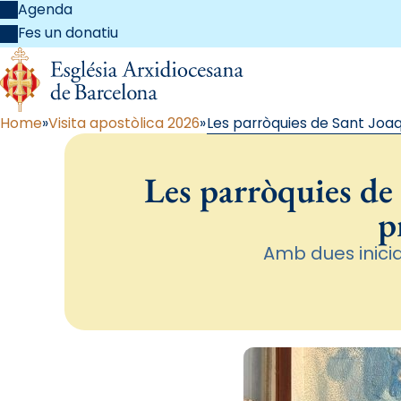
Agenda
Fes un donatiu
Home
Visita apostòlica 2026
Les parròquies de Sant Joaq
Les parròquies de
p
Amb dues inici