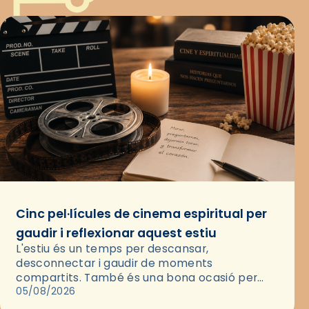
Cinc pel·lícules de cinema espiritual per
gaudir i reflexionar aquest estiu
L'estiu és un temps per descansar,
desconnectar i gaudir de moments
compartits. També és una bona ocasió per
deixar-se portar per una bona història i, a
05/08/2026
través del cinema, reflexionar sobre les…