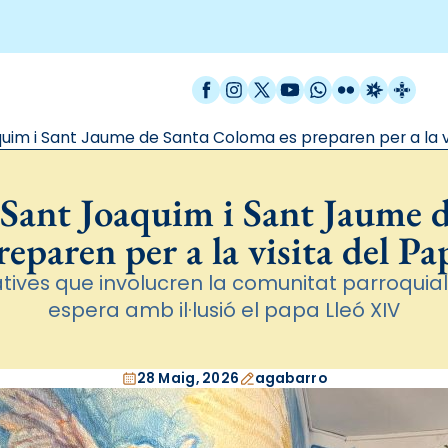
Facebook
Instagram
X / Twitter
YouTube
WhatsApp
Flickr
Radio Est
Catal
uim i Sant Jaume de Santa Coloma es preparen per a la v
 Sant Joaquim i Sant Jaume 
reparen per a la visita del Pa
atives que involucren la comunitat parroquia
espera amb il·lusió el papa Lleó XIV
28 Maig, 2026
agabarro