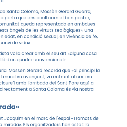
at.
e de Santa Coloma, Mossèn Gerard Guerra,
a porta que ens acull com el bon pastor,
a comunitat queda representada en ambdues
s àngels de les virtuts teològiques». Una
n edat, en condició sexual, en vivència de fe,
canvi de vida».
rtista volia crear amb el seu art «alguna cosa
là d’un quadre convencional».
ria. Mossèn Gerard recorda que «al principi la
 mural va avançant, va entrant al cor i va
cloure’l amb l'arribada del Sant Pare aquí a
i directament a Santa Coloma és «la nostra
irada»
Sant Joaquim en el marc de l'espai «Tramats de
a mirada». Els organitzadors han estat: la