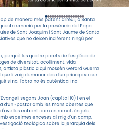
Santa Coloma per la visita de Lleó XIV
da cop de manera més patent arreu i, a Santa
aquesta emoció per la presència del Papa
ròquies de Sant Joaquim i Sant Jaume de Santa
atives que no deixen indiferent ningú per
, perquè les quatre parets de l'església de
es de diversitat, acolliment, vida,
s, artista plàstic a qui mossèn Gerard Guerra
l que li vaig demanar des d'un principi va ser
què si no, l'obra no és autèntica i no
'Evangeli segons Joan (capítol 10) i en el
s la d’un «pastor amb les mans obertes que
s d'ovelles entrant com un ramat, àngels
 amb espelmes enceses al mig d'un camp,
investigació teològica sobre la jerarquia dels