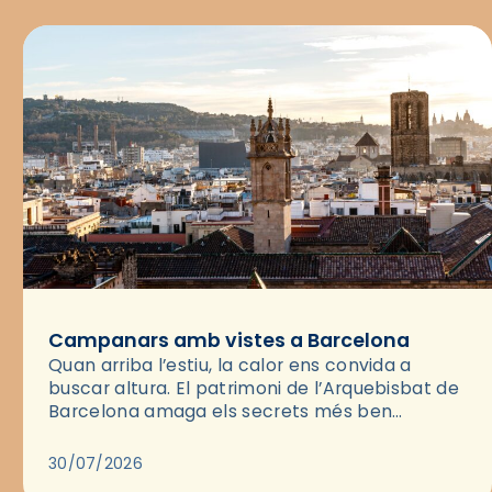
Campanars amb vistes a Barcelona
Quan arriba l’estiu, la calor ens convida a
buscar altura. El patrimoni de l’Arquebisbat de
Barcelona amaga els secrets més ben
guardats per gaudir del capvespre: els seus
campanars i les cobertes…
30/07/2026