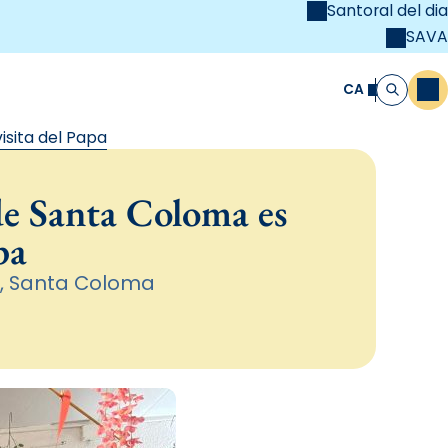
Santoral del dia
SAVA
el
unya Cristiana
CA
M
Cerca
isita del Papa
de Santa Coloma es
pa
l, Santa Coloma