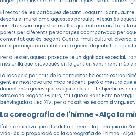
àngels per plasmar amb fidelitat aquest simbolisme sagr
El rector de les parròquies de Sant Joaquim i Sant Jaum
descriu el mural amb aquestes paraules: «Jesús és aquest
nosaltres som aquestes ovelles que entrem, així tota l
parets per diferents personatges acompanyada per aquest
comunitat que és, segons Guerra, «multicultural, diversa, e
en esperança, en caritat i amb ganes de junts fer aquest 
Per a Lester, aquest projecte té un significat especial. L’a
més enllà que provoqués en la gent un sentiment més enl
La recepció per part de la comunitat ha estat extraordinà
gent es mostrava una mica reticent, però a mesura que el
donant més ganes que estigui enllestit». L'objectiu és con
Barcelona. Segons Guerra, tot i que el Sant Pare no vingu
benvinguda a Lleó XIV, per a nosaltres és com si vingués».
La coreografia de l'himne «Alça la m
L'altra iniciativa que s'ha dut a terme a la parròquia de 
Vida» és la preparació de la coreografia de l'himne «Alça l