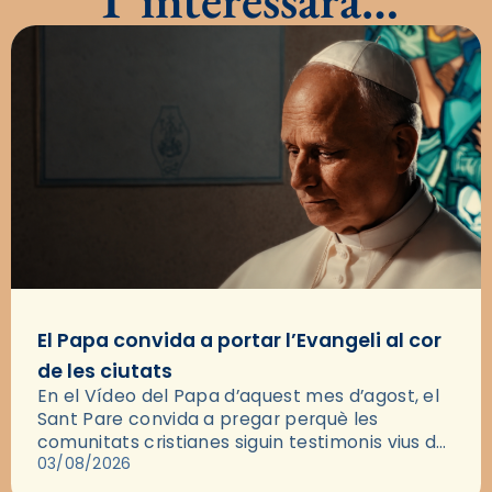
El Papa convida a portar l’Evangeli al cor
de les ciutats
En el Vídeo del Papa d’aquest mes d’agost, el
Sant Pare convida a pregar perquè les
comunitats cristianes siguin testimonis vius de
l’Evangeli enmig de les ciutats. A través d’una
03/08/2026
pregària, el…