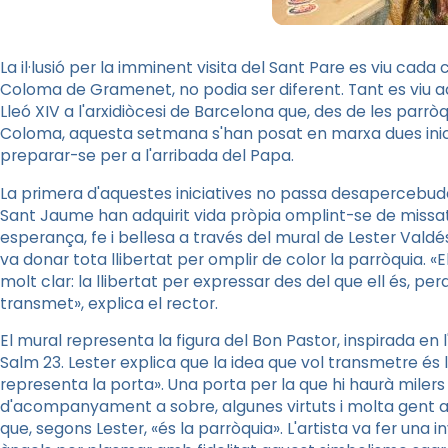
La il·lusió per la imminent visita del Sant Pare es viu ca
Coloma de Gramenet, no podia ser diferent. Tant es viu 
Lleó XIV a l'arxidiòcesi de Barcelona que, des de les par
Coloma, aquesta setmana s'han posat en marxa dues inici
preparar-se per a l'arribada del Papa.
La primera d'aquestes iniciatives no passa desapercebuda
Sant Jaume han adquirit vida pròpia omplint-se de missatg
esperança, fe i bellesa a través del mural de Lester Valdé
va donar tota llibertat per omplir de color la parròquia. «E
molt clar: la llibertat per expressar des del que ell és, per
transmet», explica el rector.
El mural representa la figura del Bon Pastor, inspirada en l
Salm 23. Lester explica que la idea que vol transmetre é
representa la porta». Una porta per la que hi haurà miler
d'acompanyament a sobre, algunes virtuts i molta gent
que, segons Lester, «és la parròquia». L'artista va fer una 