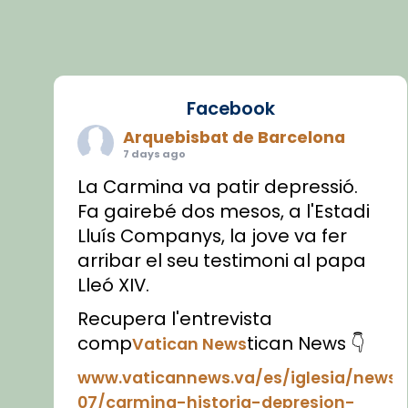
Facebook
Arquebisbat de Barcelona
7 days ago
La Carmina va patir depressió.
Fa gairebé dos mesos, a l'Estadi
Lluís Companys, la jove va fer
arribar el seu testimoni al papa
Lleó XIV.
Recupera l'entrevista
comp
tican News 👇
Vatican News
www.vaticannews.va/es/iglesia/news
07/carmina-historia-depresion-