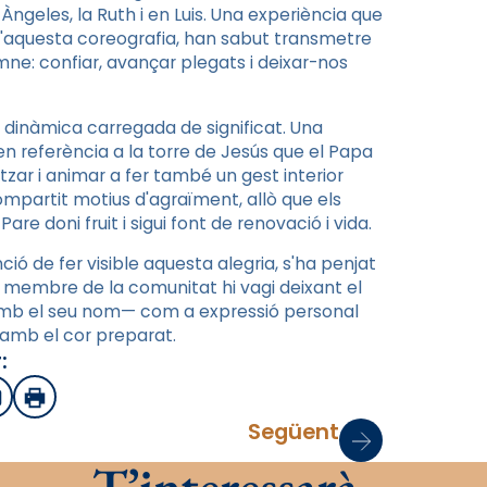
a Àngeles, la Ruth i en Luis. Una experiència que
d'aquesta coreografia, han sabut transmetre
imne: confiar, avançar plegats i deixar-nos
na dinàmica carregada de significat. Una
—en referència a la torre de Jesús que el Papa
zar i animar a fer també un gest interior
ompartit motius d'agraïment, allò que els
Pare doni fruit i sigui font de renovació i vida.
ió de fer visible aquesta alegria, s'ha penjat
a membre de la comunitat hi vagi deixant el
 amb el seu nom— com a expressió personal
i amb el cor preparat.
:
sApp
mail
Imprimir
Següent
T’interessarà…