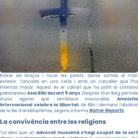
Estirar els braços i tocar les parets. Sense sortida al món
exterior. Tancada en una cel·la i amb un carceller que l’ha
intentat matar. Aquest és el calvari que ha patit la cristiana
pakistanesa
Asia Bibi durant 9 anys
. Després d’un llarg període
d’una agonia que semblava irrevocable,
Amnistia
Internacional celebra la llibertat
de Bibi i demana l’abolició
Rome Reports
de la llei d’antiblasfèmia, segons informa
.
La convivència entre les religions
“La idea que un
advocat musulmà s’hagi ocupat de la sor