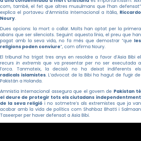
d’una condemnada a mort cristiana
és importantíssim. Aix
com, també, el fet que altres musulmans que l’han defensat”
explica el portaveu d’Amnistia Internacional a Itàlia,
Riccardo
Noury
.
Dues opcions: la mort o callar. Molts han optat per la primera
abans que ser silenciats. Seguint aquesta línia, el preu que han
pagat amb la seva vida, no fa més que demostrar “que
les
religions poden conviure
”, com afirma Noury.
El tribunal ha trigat tres anys en resoldre a favor d’Asia Bibi el
recurs
in extremis
que va presentar per no ser executada 
l’orca. Tanmateix, la decisió no ha deixat indiferents els
radicals islamistes
. L’advocat de la Bibi ha hagut de fugir de
Pakistán a Holanda.
Amnistia Internacional assegura que el govern de
Pakistan té
el deure de protegir tots els ciutadans
independentmen
de la seva religió
i no sotmetre’s als extremistes que ja va
acabar amb la vida de polítics com Shahbaz Bhatti i Salmaan
Taseerper per haver defensat a Asia Bibi.