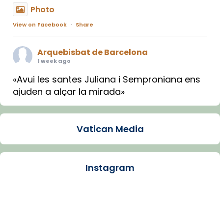
Photo
View on Facebook
·
Share
Arquebisbat de Barcelona
1 week ago
«Avui les santes Juliana i Semproniana ens
ajuden a alçar la mirada»
Mons. Sergi Gordo, bisbe de Tortosa, ha
presidit aquest 27 de juliol la missa de Les
Vatican Media
Santes de Mataró.
🔗
tinyurl.com/cvu5jmbk
📸 J. Merino
Instagram
Photo
View on Facebook
·
Share