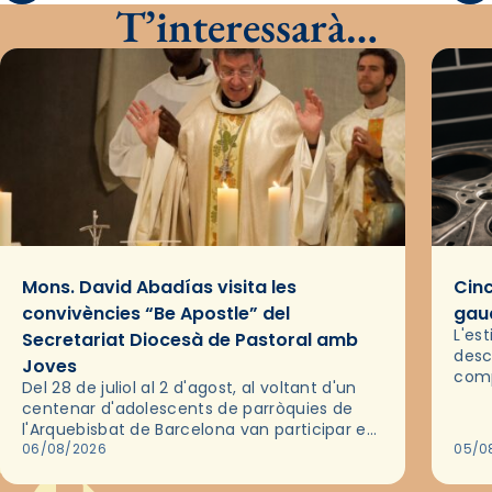
T’interessarà…
Mons. David Abadías visita les
Cinc
convivències “Be Apostle” del
gaud
L'es
Secretariat Diocesà de Pastoral amb
desc
Joves
comp
Del 28 de juliol al 2 d'agost, al voltant d'un
deix
centenar d'adolescents de parròquies de
trav
l'Arquebisbat de Barcelona van participar en
les convivències Be Apostle, organitzades
06/08/2026
05/0
pel Secretariat Diocesà de Pastoral amb…