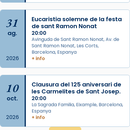
duració aproximada de tres hores. Després,
processó (recuperada el 1972) al voltant
del temple amb les relíquies de les santes.
31
Eucaristia solemne de la festa
Des de 1985 hi participa també un grup de
de sant Ramon Nonat
ag.
diablesses amb música i ball propis. Festa
20:00
Avinguda de Sant Ramon Nonat, Av. de
gran a Mataró.
Sant Ramon Nonat, Les Corts,
«Si vols saber què és calor, ves per les
Barcelona, Espanya
Santes a Mataró»🥵.
2026
+ info
Photo
View on Facebook
·
Share
10
Clausura del 125 aniversari de
les Carmelites de Sant Josep.
Arquebisbat de Barcelona
oct.
20:00
2 weeks ago
La Sagrada Familia, Eixample, Barcelona,
Jaume, fill de Zebedeu, és juntament amb el
Espanya
seu germà Joan i Pere un dels que
2026
+ info
acompanyava més de prop Jesús.