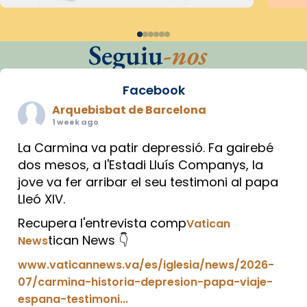
Seguiu
-nos
Facebook
Arquebisbat de Barcelona
1 week ago
La Carmina va patir depressió. Fa gairebé
dos mesos, a l'Estadi Lluís Companys, la
jove va fer arribar el seu testimoni al papa
Lleó XIV.
Recupera l'entrevista comp
Vatican
tican News 👇
News
www.vaticannews.va/es/iglesia/news/2026-
07/carmina-historia-depresion-papa-viaje-
espana-testimoni...