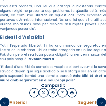
D’aquesta manera, una llei que castiga la blasfèmia contra
alguna religió no presenta cap problema. La qüestió està, més
aviat, en com s’ha utilitzat en aquest cas. Com expressa el
portaveu d’Amnistia Internacional, “és una llei que s’ha utilitzat
durant moltíssims anys per resoldre assumptes privats i per
venjances personals”.
El destí d’Asia Bibi
Tot i l’esperada llibertat, hi ha una manca de seguretat en
l’estat de la cristiana. Bibi es troba amagada en un lloc segur a
Pakistan, però el seu futur passa obligatòriament en marxar del
seu país perquè
la volen morta
.
“El destí d’Asia Bibi és complicat -explica el portaveu- si la seva
salvació depèn que sigui acollida o se li atorgui asil en un altre
país suposarà també una derrota, perquè
Asia Bibi té dret 
viure amb seguretat en el seu propi país
”.
Compartir:
Facebook
X / Twitter
WhatsApp
Email
Imprimir
Anterior
Següent