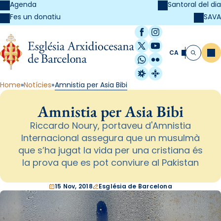
Agenda
Santoral del dia
SAVA
Fes un donatiu
Facebook
Instagram
X / Twitter
YouTube
CA
Me
Cerca
WhatsApp
Flickr
Radio Estel
Catalunya Cristi
Home
Notícies
Amnistia per Asia Bibi
Amnistia per Asia Bibi
Riccardo Noury, portaveu d'Amnistia
Internacional assegura que un musulmà
que s’ha jugat la vida per una cristiana és
la prova que es pot conviure al Pakistan
15 Nov, 2018
Església de Barcelona