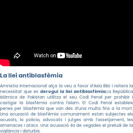
La llei antiblasfèmia
Amnistia Internacional alça la veu a favor d’Asia Bibi i reitera la
necessitat que es
derogui la llei antiblasfèmia
.
La Repúblic
Islàmica de Pakistan utilitza el seu Codi Penal per prohibir i
castigar la blasfèmia contra l’islam. El Codi Penal estableix
penes per blasfèmia que van des d’una multa fins a la mort.
Una acusació de blasfèmia comunament estan subjectes els
acusats, la policia, advocats i jutges amb l’assetjament, les
amenaces i atacs. Una acusació és de vegades el preludi de la
vigilància i disturbis.