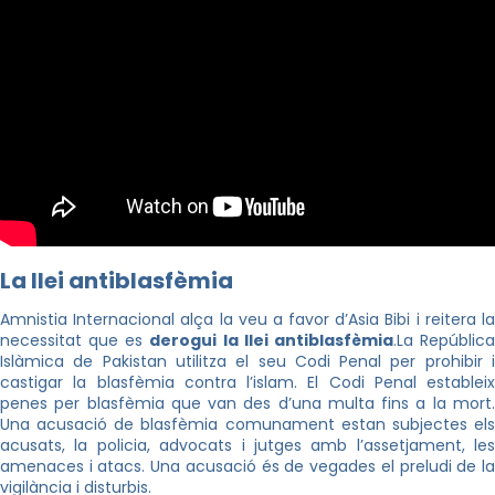
La llei antiblasfèmia
Amnistia Internacional alça la veu a favor d’Asia Bibi i reitera la
necessitat que es
derogui la llei antiblasfèmia
.
La Repúblic
Islàmica de Pakistan utilitza el seu Codi Penal per prohibir i
castigar la blasfèmia contra l’islam. El Codi Penal estableix
penes per blasfèmia que van des d’una multa fins a la mort.
Una acusació de blasfèmia comunament estan subjectes els
acusats, la policia, advocats i jutges amb l’assetjament, les
amenaces i atacs. Una acusació és de vegades el preludi de la
vigilància i disturbis.