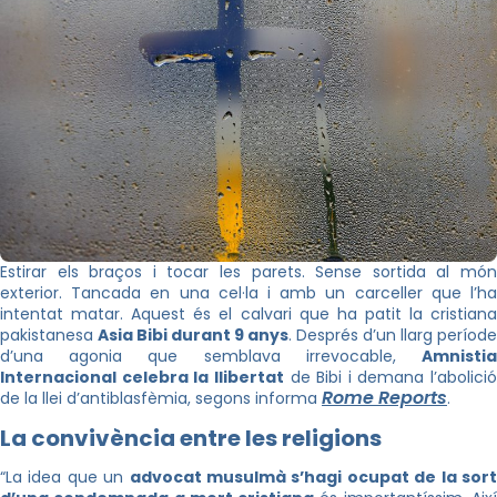
Estirar els braços i tocar les parets. Sense sortida al món
exterior. Tancada en una cel·la i amb un carceller que l’ha
intentat matar. Aquest és el calvari que ha patit la cristiana
pakistanesa
Asia Bibi durant 9 anys
. Després d’un llarg període
d’una agonia que semblava irrevocable,
Amnistia
Internacional celebra la llibertat
de Bibi i demana l’abolició
Rome Reports
de la llei d’antiblasfèmia, segons informa
.
La convivència entre les religions
“La idea que un
advocat musulmà s’hagi ocupat de la sor