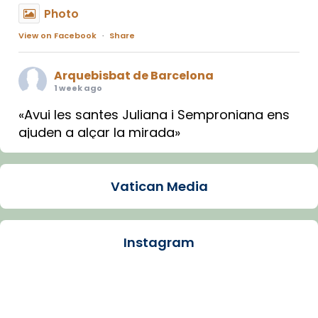
Photo
View on Facebook
·
Share
Arquebisbat de Barcelona
1 week ago
«Avui les santes Juliana i Semproniana ens
ajuden a alçar la mirada»
Mons. Sergi Gordo, bisbe de Tortosa, ha
presidit aquest 27 de juliol la missa de Les
Vatican Media
Santes de Mataró.
🔗
tinyurl.com/cvu5jmbk
📸 J. Merino
Instagram
Photo
View on Facebook
·
Share