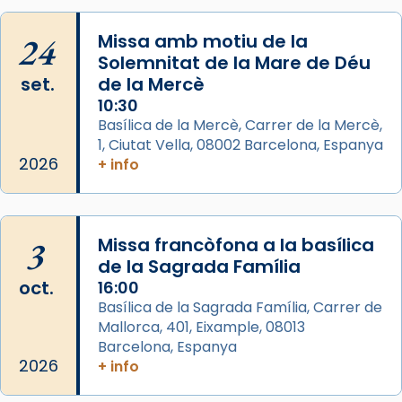
duració aproximada de tres hores. Després,
processó (recuperada el 1972) al voltant
24
Missa amb motiu de la
del temple amb les relíquies de les santes.
Solemnitat de la Mare de Déu
Des de 1985 hi participa també un grup de
set.
de la Mercè
diablesses amb música i ball propis. Festa
10:30
gran a Mataró.
Basílica de la Mercè, Carrer de la Mercè,
1, Ciutat Vella, 08002 Barcelona, Espanya
«Si vols saber què és calor, ves per les
2026
+ info
Santes a Mataró»🥵.
Photo
View on Facebook
·
Share
3
Missa francòfona a la basílica
de la Sagrada Família
Arquebisbat de Barcelona
oct.
16:00
2 weeks ago
Basílica de la Sagrada Família, Carrer de
Mallorca, 401, Eixample, 08013
Jaume, fill de Zebedeu, és juntament amb el
Barcelona, Espanya
seu germà Joan i Pere un dels que
2026
+ info
acompanyava més de prop Jesús.