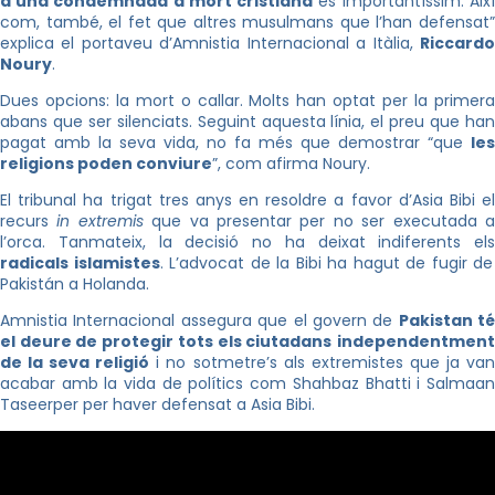
d’una condemnada a mort cristiana
és importantíssim. Aix
com, també, el fet que altres musulmans que l’han defensat”
explica el portaveu d’Amnistia Internacional a Itàlia,
Riccardo
Noury
.
Dues opcions: la mort o callar. Molts han optat per la primera
abans que ser silenciats. Seguint aquesta línia, el preu que han
pagat amb la seva vida, no fa més que demostrar “que
les
religions poden conviure
”, com afirma Noury.
El tribunal ha trigat tres anys en resoldre a favor d’Asia Bibi el
recurs
in extremis
que va presentar per no ser executada 
l’orca. Tanmateix, la decisió no ha deixat indiferents els
radicals islamistes
. L’advocat de la Bibi ha hagut de fugir de
Pakistán a Holanda.
Amnistia Internacional assegura que el govern de
Pakistan té
el deure de protegir tots els ciutadans
independentmen
de la seva religió
i no sotmetre’s als extremistes que ja va
acabar amb la vida de polítics com Shahbaz Bhatti i Salmaan
Taseerper per haver defensat a Asia Bibi.