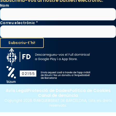
Subscriviu-vos al nostre butlletí electrònic:
Nom
Correu electrònic
*
Avís Legal
Protecció de Dades
Política de Cookies
Canal de denúncia
Copyright 2026 ©ARQUEBISBAT DE BARCELONA, tots els drets
reservats.