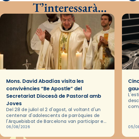
T’interessarà…
Mons. David Abadías visita les
Cinc
convivències “Be Apostle” del
gaud
L'es
Secretariat Diocesà de Pastoral amb
desc
Joves
comp
Del 28 de juliol al 2 d'agost, al voltant d'un
deix
centenar d'adolescents de parròquies de
trav
l'Arquebisbat de Barcelona van participar en
les convivències Be Apostle, organitzades
06/08/2026
05/0
pel Secretariat Diocesà de Pastoral amb…