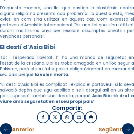
D’aquesta manera, una llei que castiga la blasfèmia contra
alguna religió no presenta cap problema. La qüestió està, més
aviat, en com s’ha utilitzat en aquest cas. Com expressa el
portaveu d’Amnistia Internacional, “és una llei que s’ha utilitzat
durant moltíssims anys per resoldre assumptes privats i per
venjances personals”.
El destí d’Asia Bibi
Tot i l’esperada llibertat, hi ha una manca de seguretat en
l’estat de la cristiana. Bibi es troba amagada en un lloc segur a
Pakistan, però el seu futur passa obligatòriament en marxar del
seu país perquè
la volen morta
.
“El destí d’Asia Bibi és complicat -explica el portaveu- si la seva
salvació depèn que sigui acollida o se li atorgui asil en un altre
país suposarà també una derrota, perquè
Asia Bibi té dret 
viure amb seguretat en el seu propi país
”.
Compartir:
Facebook
X / Twitter
WhatsApp
Email
Imprimir
Anterior
Següent