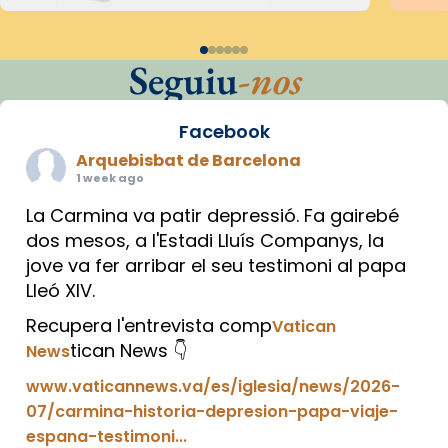
Seguiu
-nos
Facebook
Arquebisbat de Barcelona
1 week ago
La Carmina va patir depressió. Fa gairebé
dos mesos, a l'Estadi Lluís Companys, la
jove va fer arribar el seu testimoni al papa
Lleó XIV.
Recupera l'entrevista comp
Vatican
tican News 👇
News
www.vaticannews.va/es/iglesia/news/2026-
07/carmina-historia-depresion-papa-viaje-
espana-testimoni...