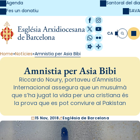
Agenda
Santoral del dia
SAVA
Fes un donatiu
Facebook
Instagram
X / Twitter
YouTube
CA
Me
Cerca
WhatsApp
Flickr
Radio Estel
Catalunya Cristi
Home
Notícies
Amnistia per Asia Bibi
Amnistia per Asia Bibi
Riccardo Noury, portaveu d'Amnistia
Internacional assegura que un musulmà
que s’ha jugat la vida per una cristiana és
la prova que es pot conviure al Pakistan
15 Nov, 2018
Església de Barcelona