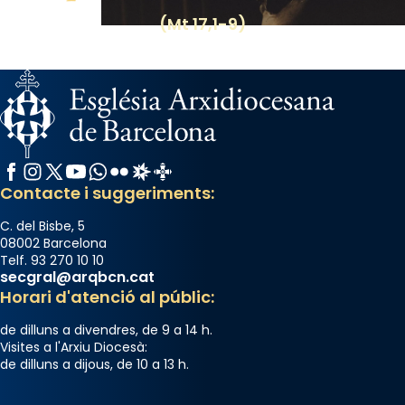
(Mt 17,1-9)
Facebook
Instagram
X / Twitter
YouTube
WhatsApp
Flickr
Radio Estel
Catalunya Cristiana
Contacte i suggeriments:
C. del Bisbe, 5
08002 Barcelona
Telf. 93 270 10 10
secgral@arqbcn.cat
Horari d'atenció al públic:
de dilluns a divendres, de 9 a 14 h.
Visites a l'Arxiu Diocesà:
de dilluns a dijous, de 10 a 13 h.