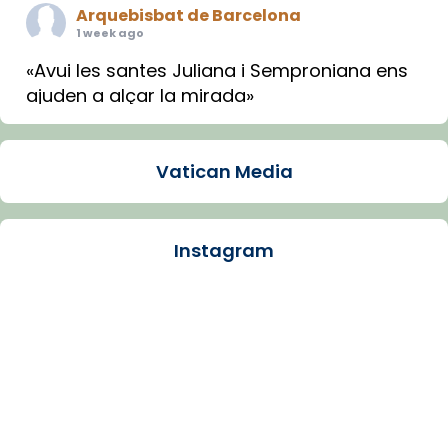
Arquebisbat de Barcelona
1 week ago
«Avui les santes Juliana i Semproniana ens
ajuden a alçar la mirada»
Mons. Sergi Gordo, bisbe de Tortosa, ha
presidit aquest 27 de juliol la missa de Les
Vatican Media
Santes de Mataró.
🔗
tinyurl.com/cvu5jmbk
📸 J. Merino
Instagram
Photo
View on Facebook
·
Share
Arquebisbat de Barcelona
is at Catedral
de Barcelona.
1 week ago
Aquest dilluns, 27 de juliol, ha tingut lloc la