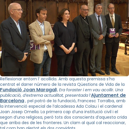
Reflexionar entorn l’ acollida. Amb aquesta premissa s’ha
centrat el darrer número de la revista Qüestions de Vida de la
Fundació Joan Maragal
l,
Era foraster i em vau acollir. Una
Ajuntament de
publicació, d’extrema actualitat, presentada
l’
Barcelona
, pel patró de la fundació, Francesc Torralba, amb
la intervenció especial de l’alcadessa Ada Colau i el cardenal
Joan Josep Omella. La primera cap d’una institució civil i el
segon d’una religiosa, però tots dos conscients d’aquesta crida
que arriba des de les fronteres. Un clam al qual cal reaccionar,
tal com han alertat els dos convidats.