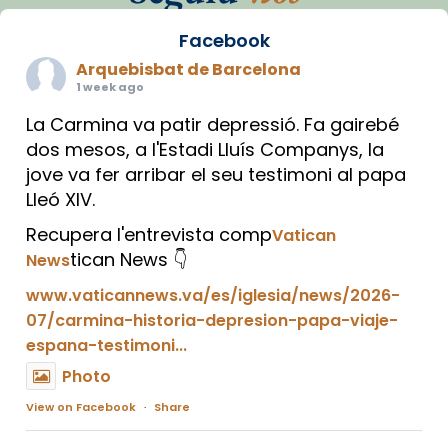
Facebook
Arquebisbat de Barcelona
1 week ago
La Carmina va patir depressió. Fa gairebé
dos mesos, a l'Estadi Lluís Companys, la
jove va fer arribar el seu testimoni al papa
Lleó XIV.
Recupera l'entrevista comp
Vatican
tican News 👇
News
www.vaticannews.va/es/iglesia/news/2026-
07/carmina-historia-depresion-papa-viaje-
espana-testimoni...
Photo
View on Facebook
·
Share