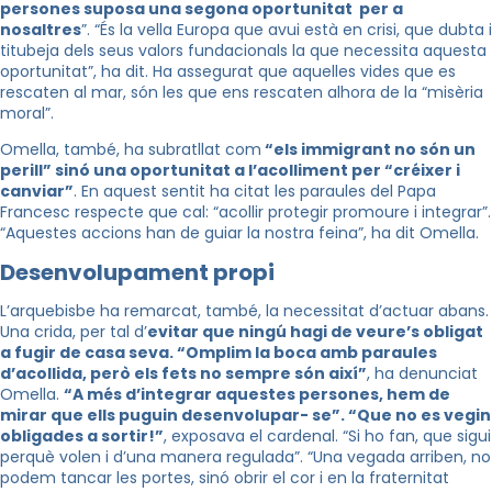
persones suposa una segona oportunitat per a
nosaltres
”. “És la vella Europa que avui està en crisi, que dubta i
titubeja dels seus valors fundacionals la que necessita aquesta
oportunitat”, ha dit. Ha assegurat que aquelles vides que es
rescaten al mar, són les que ens rescaten alhora de la “misèria
moral”.
Omella, també, ha subratllat com
“els immigrant no són un
perill” sinó una oportunitat a l’acolliment per “créixer i
canviar”
. En aquest sentit ha citat les paraules del Papa
Francesc respecte que cal: “acollir protegir promoure i integrar”.
“Aquestes accions han de guiar la nostra feina”, ha dit Omella.
Desenvolupament propi
L’arquebisbe ha remarcat, també, la necessitat d’actuar abans.
Una crida, per tal d’
evitar que ningú hagi de veure’s obligat
a fugir de casa seva. “Omplim la boca amb paraules
d’acollida, però els fets no sempre són així”
, ha denunciat
Omella.
“A més d’integrar aquestes persones, hem de
mirar que ells puguin desenvolupar- se”. “Que no es vegin
obligades a sortir!”
, exposava el cardenal. “Si ho fan, que sigui
perquè volen i d’una manera regulada”. “Una vegada arriben,
no
podem tancar les portes, sinó obrir el cor i en la fraternitat