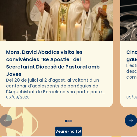
Mons. David Abadías visita les
Cinc
convivències “Be Apostle” del
gaud
L'es
Secretariat Diocesà de Pastoral amb
desc
Joves
comp
Del 28 de juliol al 2 d'agost, al voltant d'un
deix
centenar d'adolescents de parròquies de
trav
l'Arquebisbat de Barcelona van participar en
les convivències Be Apostle, organitzades
06/08/2026
05/0
pel Secretariat Diocesà de Pastoral amb…
Veure-ho tot