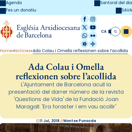
Agenda
Santoral del dia
SAVA
Fes un donatiu
Facebook
Instagram
X / Twitter
YouTube
CA
Me
Cerca
WhatsApp
Flickr
Radio Estel
Catalunya Cristi
Home
Notícies
Ada Colau i Omella reflexionen sobre l’acollida
Ada Colau i Omella
reflexionen sobre l’acollida
L'Ajuntament de Barcelona acull la
presentació del darrer número de la revista
'Qüestions de Vida' de la Fundació Joan
Maragall: 'Era foraster i em vau acollir'
11 Jul, 2018
Montse Punsoda