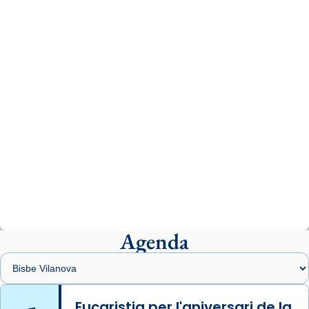
missa d’acció de gràcies en agraïment al
comitè organitzador de la visita apostòlica
del Sant Pare Lleó XIV a Barcelona, i als
col·laboradors, a la Catedral de Barcelona.
L’arquebisbe de Barcelona, el cardenal Joan
Josep Omella, ha presidit la missa i l’ha
concelebrat el bisbe auxiliar de Barcelona,
Mons. David Abadías.
📸 Dr. G. Simón
Photo
View on Facebook
·
Share
Agenda
Arquebisbat de Barcelona
1 week ago
Memòria de les santes Juliana i
Semproniana, verges i màrtirs.
Eucaristia per l'aniversari de la