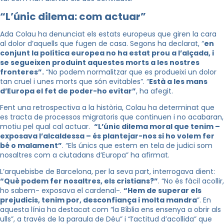
“L’únic dilema: com actuar”
Ada Colau ha denunciat els estats europeus que giren la cara
al dolor d’aquells que fugen de casa. Segons ha declarat, “
en
conjunt la política europea no ha estat prou a l’alçada, i
se segueixen produint aquestes morts a les nostres
fronteres”.
“No podem normalitzar que es produeixi un dolor
tan cruel i unes morts que són evitables”. “
Està a les mans
d’Europa el fet de poder-ho evitar”
, ha afegit.
Fent una retrospectiva a la història, Colau ha determinat que
es tracta de processos migratoris que continuen i no acabaran,
motiu pel qual cal actuar.
“L’únic dilema moral que tenim –
exposava l’alcaldessa – és plantejar-nos si ho volem fer
bé o malament”
. “Els únics que estem en tela de judici som
nosaltres com a ciutadans d’Europa” ha afirmat.
L’arquebisbe de Barcelona, per la seva part, interrogava dient:
“Què podem fer nosaltres, els cristians?”
. “No és fàcil acollir,
ho sabem- exposava el cardenal-.
“Hem de superar els
prejudicis, tenim por, desconfiança i molta mandra
”. En
aquesta línia ha destacat com “la Bíblia ens ensenya a obrir als
ulls”, a través de la paraula de Déu” i “l’actitud d’acollida” que