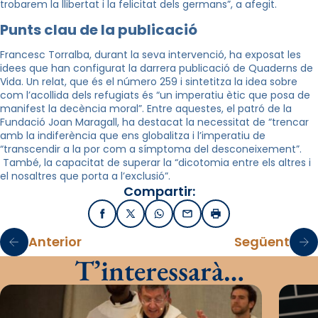
trobarem la llibertat i la felicitat dels germans”, a afegit.
Punts clau de la publicació
Francesc Torralba, durant la seva intervenció, ha exposat les
idees que han configurat la darrera publicació de Quaderns de
Vida. Un relat, que és el número 259 i sintetitza la idea sobre
com l’acollida dels refugiats és “un imperatiu ètic que posa de
manifest la decència moral”.
Entre aquestes, el patró de la
Fundació Joan Maragall, ha destacat la necessitat de “trencar
amb la indiferència que ens globalitza i l’imperatiu de
“transcendir a la por com a símptoma del desconeixement”.
També, la capacitat de superar la “dicotomia entre els altres i
el nosaltres que porta a l’exclusió”.
Compartir:
Facebook
X / Twitter
WhatsApp
Email
Imprimir
Anterior
Següent
T’interessarà…