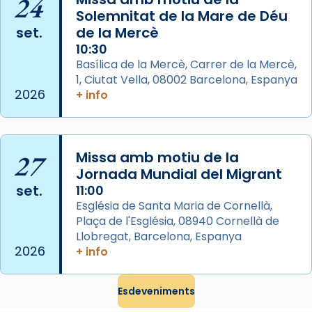
24
Solemnitat de la Mare de Déu
diablesses amb música i ball propis. Festa
set.
de la Mercè
gran a Mataró.
10:30
«Si vols saber què és calor, ves per les
Basílica de la Mercè, Carrer de la Mercè,
Santes a Mataró»🥵.
1, Ciutat Vella, 08002 Barcelona, Espanya
2026
+ info
Photo
View on Facebook
·
Share
27
Missa amb motiu de la
Arquebisbat de Barcelona
2 weeks ago
Jornada Mundial del Migrant
set.
11:00
Jaume, fill de Zebedeu, és juntament amb el
Església de Santa Maria de Cornellà,
seu germà Joan i Pere un dels que
Plaça de l'Església, 08940 Cornellà de
acompanyava més de prop Jesús.
Llobregat, Barcelona, Espanya
2026
+ info
Segons el llibre dels Fets (12,2) fou el primer
apòstol màrtir, decapitat a Jerusalem per
Herodes Agripa (vers l'any 44).
Esdeveniments