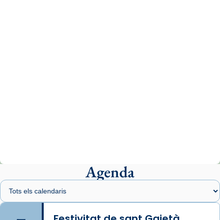
www.vaticannews.va/es/iglesia/news/2026-
07/carmina-historia-depresion-papa-viaje-
espana-testimoni...
Photo
View on Facebook
·
Share
Arquebisbat de Barcelona
1 week ago
«Avui les santes Juliana i Semproniana ens
ajuden a alçar la mirada»
Mons. Sergi Gordo, bisbe de Tortosa, ha
presidit aquest 27 de juliol la missa de Les
Agenda
Santes de Mataró.
🔗
tinyurl.com/cvu5jmbk
📸 J. Merino
Festivitat de sant Gaietà