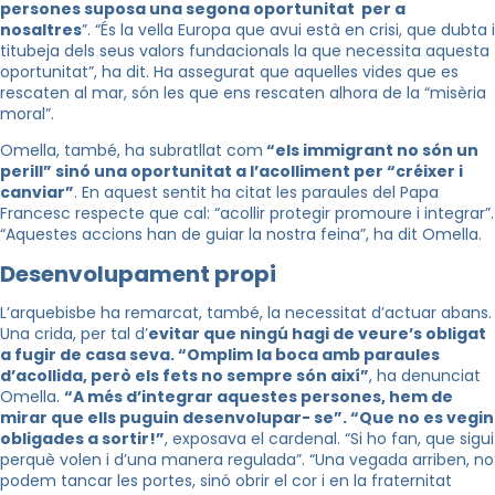
persones suposa una segona oportunitat per a
nosaltres
”. “És la vella Europa que avui està en crisi, que dubta i
titubeja dels seus valors fundacionals la que necessita aquesta
oportunitat”, ha dit. Ha assegurat que aquelles vides que es
rescaten al mar, són les que ens rescaten alhora de la “misèria
moral”.
Omella, també, ha subratllat com
“els immigrant no són un
perill” sinó una oportunitat a l’acolliment per “créixer i
canviar”
. En aquest sentit ha citat les paraules del Papa
Francesc respecte que cal: “acollir protegir promoure i integrar”.
“Aquestes accions han de guiar la nostra feina”, ha dit Omella.
Desenvolupament propi
L’arquebisbe ha remarcat, també, la necessitat d’actuar abans.
Una crida, per tal d’
evitar que ningú hagi de veure’s obligat
a fugir de casa seva. “Omplim la boca amb paraules
d’acollida, però els fets no sempre són així”
, ha denunciat
Omella.
“A més d’integrar aquestes persones, hem de
mirar que ells puguin desenvolupar- se”. “Que no es vegin
obligades a sortir!”
, exposava el cardenal. “Si ho fan, que sigui
perquè volen i d’una manera regulada”. “Una vegada arriben,
no
podem tancar les portes, sinó obrir el cor i en la fraternitat