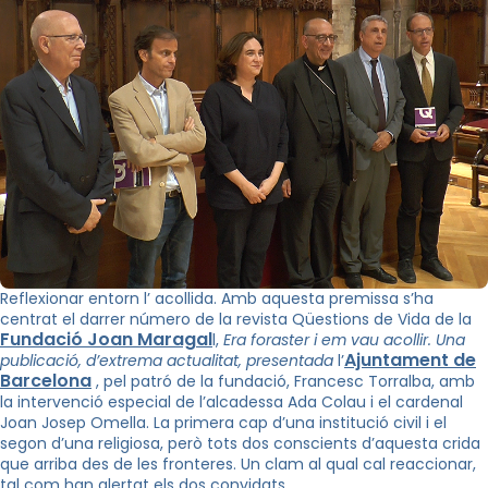
Reflexionar entorn l’ acollida. Amb aquesta premissa s’ha
centrat el darrer número de la revista Qüestions de Vida de la
Fundació Joan Maragal
l,
Era foraster i em vau acollir. Una
Ajuntament de
publicació, d’extrema actualitat, presentada
l’
Barcelona
, pel patró de la fundació, Francesc Torralba, amb
la intervenció especial de l’alcadessa Ada Colau i el cardenal
Joan Josep Omella. La primera cap d’una institució civil i el
segon d’una religiosa, però tots dos conscients d’aquesta crida
que arriba des de les fronteres. Un clam al qual cal reaccionar,
tal com han alertat els dos convidats.