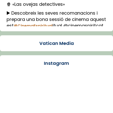
🍿 «Las ovejas detectives»
▶️ Descobreix les seves recomanacions i
prepara una bona sessió de cinema aquest
est
itual @cinemaspiritcat
#CinemaEspiritual
Imatge: Generada amb IA (OpenAI)
Video
Vatican Media
View on Facebook
·
Share
Instagram
Arquebisbat de Barcelona
1 week ago
La Carmina va patir depressió. Fa gairebé
dos mesos, a l'Estadi Lluís Companys, la
jove va fer arribar el seu testimoni al papa
Lleó XIV.
Recupera l'entrevista comp
Vatican
tican News 👇
News