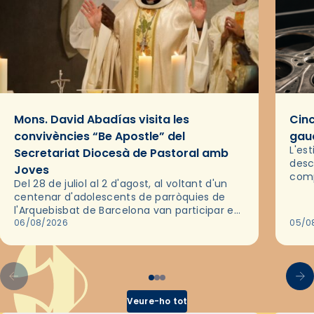
Mons. David Abadías visita les
Cinc
convivències “Be Apostle” del
gaud
L'es
Secretariat Diocesà de Pastoral amb
desc
Joves
comp
Del 28 de juliol al 2 d'agost, al voltant d'un
deix
centenar d'adolescents de parròquies de
trav
l'Arquebisbat de Barcelona van participar en
les convivències Be Apostle, organitzades
06/08/2026
05/0
pel Secretariat Diocesà de Pastoral amb…
Veure-ho tot