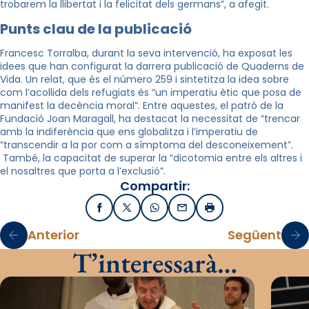
trobarem la llibertat i la felicitat dels germans”, a afegit.
Punts clau de la publicació
Francesc Torralba, durant la seva intervenció, ha exposat les
idees que han configurat la darrera publicació de Quaderns de
Vida. Un relat, que és el número 259 i sintetitza la idea sobre
com l’acollida dels refugiats és “un imperatiu ètic que posa de
manifest la decència moral”.
Entre aquestes, el patró de la
Fundació Joan Maragall, ha destacat la necessitat de “trencar
amb la indiferència que ens globalitza i l’imperatiu de
“transcendir a la por com a símptoma del desconeixement”.
També, la capacitat de superar la “dicotomia entre els altres i
el nosaltres que porta a l’exclusió”.
Compartir:
Facebook
X / Twitter
WhatsApp
Email
Imprimir
Anterior
Següent
T’interessarà…