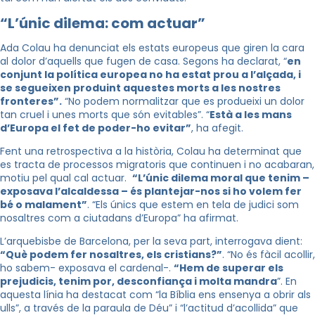
“L’únic dilema: com actuar”
Ada Colau ha denunciat els estats europeus que giren la cara
al dolor d’aquells que fugen de casa. Segons ha declarat, “
en
conjunt la política europea no ha estat prou a l’alçada, i
se segueixen produint aquestes morts a les nostres
fronteres”.
“No podem normalitzar que es produeixi un dolor
tan cruel i unes morts que són evitables”. “
Està a les mans
d’Europa el fet de poder-ho evitar”
, ha afegit.
Fent una retrospectiva a la història, Colau ha determinat que
es tracta de processos migratoris que continuen i no acabaran,
motiu pel qual cal actuar.
“L’únic dilema moral que tenim –
exposava l’alcaldessa – és plantejar-nos si ho volem fer
bé o malament”
. “Els únics que estem en tela de judici som
nosaltres com a ciutadans d’Europa” ha afirmat.
L’arquebisbe de Barcelona, per la seva part, interrogava dient:
“Què podem fer nosaltres, els cristians?”
. “No és fàcil acollir,
ho sabem- exposava el cardenal-.
“Hem de superar els
prejudicis, tenim por, desconfiança i molta mandra
”. En
aquesta línia ha destacat com “la Bíblia ens ensenya a obrir als
ulls”, a través de la paraula de Déu” i “l’actitud d’acollida” que