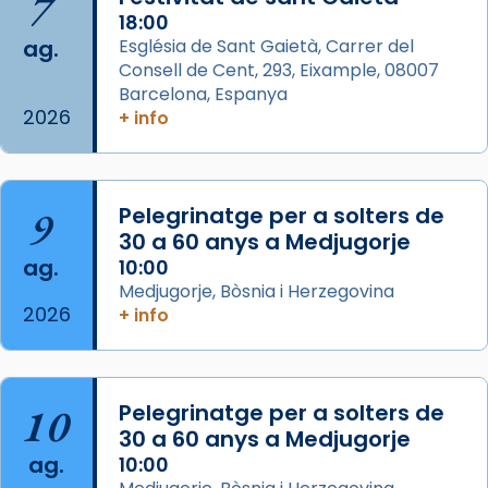
7
18:00
Photo
ag.
Església de Sant Gaietà, Carrer del
View on Facebook
·
Share
Consell de Cent, 293, Eixample, 08007
Barcelona, Espanya
2026
Arquebisbat de Barcelona
+ info
is at Catedral
de Barcelona.
2 weeks ago
Aquest dilluns, 27 de juliol, ha tingut lloc la
9
Pelegrinatge per a solters de
missa d’acció de gràcies en agraïment al
30 a 60 anys a Medjugorje
comitè organitzador de la visita apostòlica
ag.
10:00
del Sant Pare Lleó XIV a Barcelona, i als
Medjugorje, Bòsnia i Herzegovina
col·laboradors, a la Catedral de Barcelona.
2026
+ info
L’arquebisbe de Barcelona, el cardenal Joan
Josep Omella, ha presidit la missa i l’ha
concelebrat el bisbe auxiliar de Barcelona,
10
Pelegrinatge per a solters de
Mons. David Abadías.
30 a 60 anys a Medjugorje
📸 Dr. G. Simón
ag.
10:00