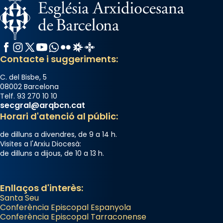
Facebook
Instagram
X / Twitter
YouTube
WhatsApp
Flickr
Radio Estel
Catalunya Cristiana
Contacte i suggeriments:
C. del Bisbe, 5
08002 Barcelona
Telf. 93 270 10 10
secgral@arqbcn.cat
Horari d'atenció al públic:
de dilluns a divendres, de 9 a 14 h.
Visites a l'Arxiu Diocesà:
de dilluns a dijous, de 10 a 13 h.
Enllaços d'interès:
Santa Seu
Conferència Episcopal Espanyola
Conferència Episcopal Tarraconense