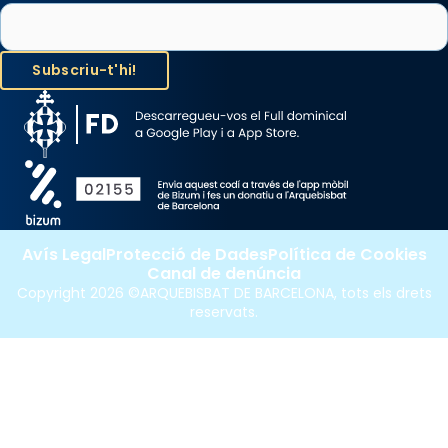
Avís Legal
Protecció de Dades
Política de Cookies
Canal de denúncia
Copyright 2026 ©ARQUEBISBAT DE BARCELONA, tots els drets
reservats.