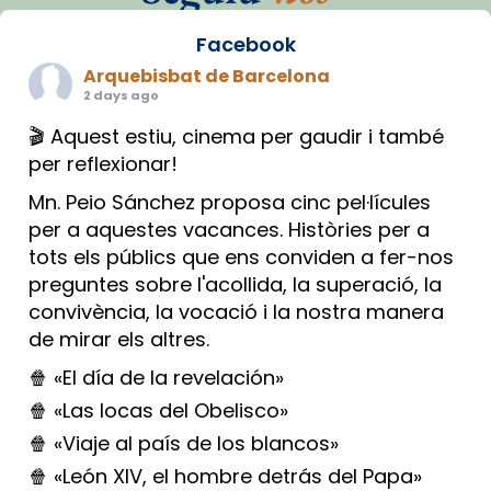
Facebook
Arquebisbat de Barcelona
2 days ago
🎬 Aquest estiu, cinema per gaudir i també
per reflexionar!
Mn. Peio Sánchez proposa cinc pel·lícules
per a aquestes vacances. Històries per a
tots els públics que ens conviden a fer-nos
preguntes sobre l'acollida, la superació, la
convivència, la vocació i la nostra manera
de mirar els altres.
🍿 «El día de la revelación»
🍿 «Las locas del Obelisco»
🍿 «Viaje al país de los blancos»
🍿 «León XIV, el hombre detrás del Papa»