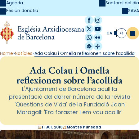
Agenda
Santoral del dia
SAVA
Fes un donatiu
Facebook
Instagram
X / Twitter
YouTube
CA
Me
Cerca
WhatsApp
Flickr
Radio Estel
Catalunya Cristi
Home
Notícies
Ada Colau i Omella reflexionen sobre l’acollida
Ada Colau i Omella
reflexionen sobre l’acollida
L'Ajuntament de Barcelona acull la
presentació del darrer número de la revista
'Qüestions de Vida' de la Fundació Joan
Maragall: 'Era foraster i em vau acollir'
11 Jul, 2018
Montse Punsoda