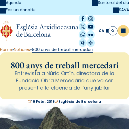
Agenda
Santoral del dia
SAVA
Fes un donatiu
Facebook
Instagram
X / Twitter
YouTube
CA
Me
Cerca
WhatsApp
Flickr
Radio Estel
Catalunya Cristi
Home
Notícies
800 anys de treball mercedari
800 anys de treball mercedari
Entrevista a Núria Ortín, directora de la
Fundació Obra Mercedària que va ser
present a la cloenda de l’any jubilar
19 Febr, 2019
Església de Barcelona