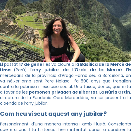
El passat
17 de gener
es va cloure a la
Basílica de la Mercè de
any jubilar de l’Orde de la Mercè
Lima
(Perú) l’
. El
mercedaris de la província d’Aragó –amb seu a Barcelona, on
va néixer amb sant Pere Nolasc- fa 800 anys que treballen
contra la pobresa i l’exclusió social. Una tasca, doncs, que està
a favor de les
persones privades de llibertat
. La
Núria Ortín
directora de la Fundació Obra Mercedària, va ser present a la
cloenda de l’any jubilar.
Com heu viscut aquest any jubilar?
Personalment, d’una manera intensa i amb il·lusió. Conscients
que era una fita històrica, hem intentat donar a conèixer la