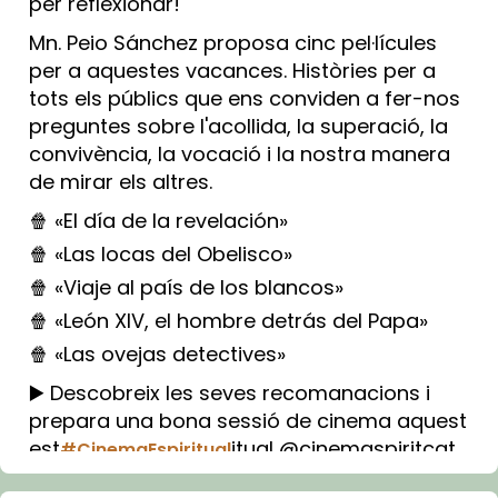
per reflexionar!
Mn. Peio Sánchez proposa cinc pel·lícules
per a aquestes vacances. Històries per a
tots els públics que ens conviden a fer-nos
preguntes sobre l'acollida, la superació, la
convivència, la vocació i la nostra manera
de mirar els altres.
🍿 «El día de la revelación»
🍿 «Las locas del Obelisco»
🍿 «Viaje al país de los blancos»
🍿 «León XIV, el hombre detrás del Papa»
🍿 «Las ovejas detectives»
▶️ Descobreix les seves recomanacions i
prepara una bona sessió de cinema aquest
est
itual @cinemaspiritcat
#CinemaEspiritual
Imatge: Generada amb IA (OpenAI)