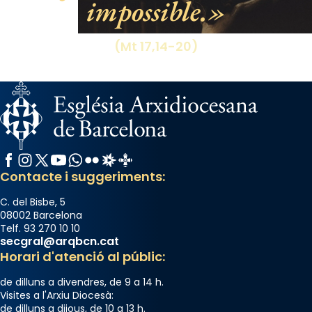
impossible.
Aquest dilluns, 27 de juliol, ha tingut lloc la
missa d’acció de gràcies en agraïment al
(Mt 17,14-20)
comitè organitzador de la visita apostòlica
del Sant Pare Lleó XIV a Barcelona, i als
col·laboradors, a la Catedral de Barcelona.
L’arquebisbe de Barcelona, el cardenal Joan
Josep Omella, ha presidit la missa i l’ha
concelebrat el bisbe auxiliar de Barcelona,
Facebook
Instagram
X / Twitter
YouTube
WhatsApp
Flickr
Radio Estel
Catalunya Cristiana
Mons. David Abadías.
Contacte i suggeriments:
📸 Dr. G. Simón
C. del Bisbe, 5
Photo
08002 Barcelona
Telf. 93 270 10 10
View on Facebook
·
Share
secgral@arqbcn.cat
Horari d'atenció al públic:
Arquebisbat de Barcelona
de dilluns a divendres, de 9 a 14 h.
2 weeks ago
Visites a l'Arxiu Diocesà:
de dilluns a dijous, de 10 a 13 h.