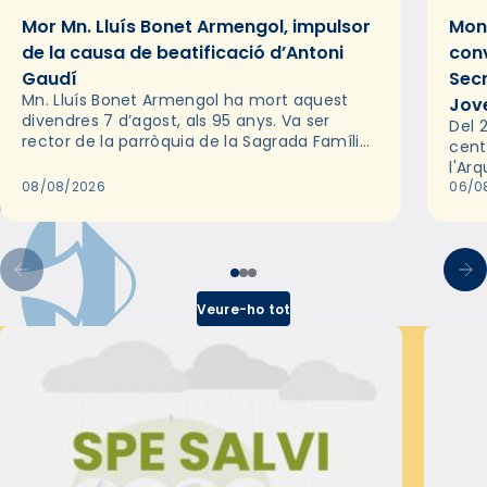
Mor Mn. Lluís Bonet Armengol, impulsor
Mons
de la causa de beatificació d’Antoni
conv
Gaudí
Sec
Mn. Lluís Bonet Armengol ha mort aquest
Jov
divendres 7 d’agost, als 95 anys. Va ser
Del 2
rector de la parròquia de la Sagrada Família
cent
de Barcelona durant 25 anys, entre 1993 i
l'Ar
2018,…
08/08/2026
les 
06/0
pel 
Veure-ho tot