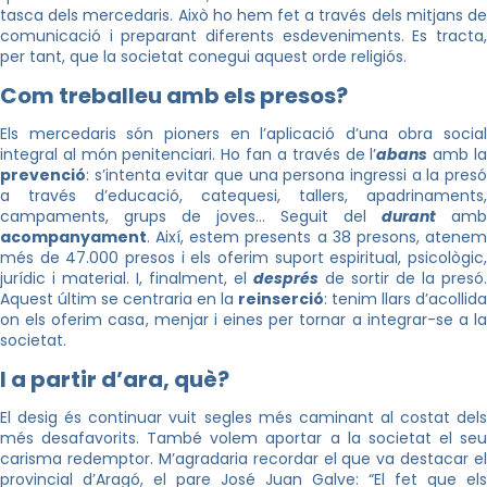
tasca dels mercedaris. Això ho hem fet a través dels mitjans de
comunicació i preparant diferents esdeveniments. Es tracta,
per tant, que la societat conegui aquest orde religiós.
Com treballeu amb els presos?
Els mercedaris són pioners en l’aplicació d’una obra social
integral al món penitenciari. Ho fan a través de l’
abans
amb l
prevenció
: s’intenta evitar que una persona ingressi a la presó
a través d’educació, catequesi, tallers, apadrinaments,
campaments, grups de joves… Seguit del
durant
amb
acompanyament
. Així, estem presents a 38 presons, atenem
més de 47.000 presos i els oferim suport espiritual, psicològic,
jurídic i material. I, finalment, el
després
de sortir de la presó.
Aquest últim se centraria en la
reinserció
: tenim llars d’acollida
on els oferim casa, menjar i eines per tornar a integrar-se a la
societat.
I a partir d’ara, què?
El desig és continuar vuit segles més caminant al costat dels
més desafavorits. També volem aportar a la societat el seu
carisma redemptor. M’agradaria recordar el que va destacar el
provincial d’Aragó, el pare José Juan Galve: “El fet que els