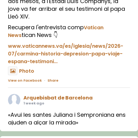
dos mesos, a l'Estadi Lluís Companys, la
jove va fer arribar el seu testimoni al papa
Lleó XIV.
Recupera l'entrevista comp
Vatican
tican News 👇
News
www.vaticannews.va/es/iglesia/news/2026-
07/carmina-historia-depresion-papa-viaje-
espana-testimoni...
Photo
View on Facebook
·
Share
Arquebisbat de Barcelona
1 week ago
«Avui les santes Juliana i Semproniana ens
ajuden a alçar la mirada»
Mons. Sergi Gordo, bisbe de Tortosa, ha