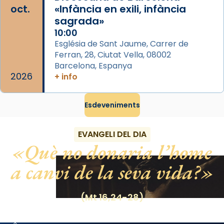
oct.
«Infància en exili, infància
el món cristià, després de Roma i terra
sagrada»
Santa.
10:00
«A Raïms de Sant Jaume, raïms aigualits;
Església de Sant Jaume, Carrer de
raïms de setembre te'n llepes els dits»,
Ferran, 28, Ciutat Vella, 08002
segons una dita popular.
Barcelona, Espanya
2026
+ info
Photo
View on Facebook
·
Share
Esdeveniments
EVANGELI DEL DIA
Què no donaria l’home
a canvi de la seva vida?
(Mt 16,24-28)