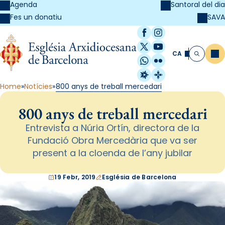
Agenda
Santoral del dia
SAVA
Fes un donatiu
Facebook
Instagram
X / Twitter
YouTube
CA
Me
Cerca
WhatsApp
Flickr
Radio Estel
Catalunya Cristi
Home
Notícies
800 anys de treball mercedari
800 anys de treball mercedari
Entrevista a Núria Ortín, directora de la
Fundació Obra Mercedària que va ser
present a la cloenda de l’any jubilar
19 Febr, 2019
Església de Barcelona