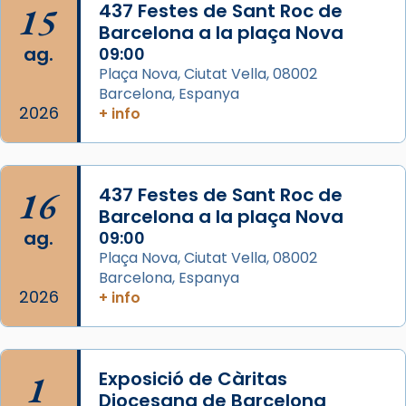
15
437 Festes de Sant Roc de
View on Facebook
·
Share
Barcelona a la plaça Nova
ag.
09:00
Arquebisbat de Barcelona
Plaça Nova, Ciutat Vella, 08002
2 weeks ago
Barcelona, Espanya
2026
+ info
Jaume, fill de Zebedeu, és juntament amb el
seu germà Joan i Pere un dels que
acompanyava més de prop Jesús.
16
437 Festes de Sant Roc de
Segons el llibre dels Fets (12,2) fou el primer
Barcelona a la plaça Nova
apòstol màrtir, decapitat a Jerusalem per
ag.
09:00
Herodes Agripa (vers l'any 44).
Plaça Nova, Ciutat Vella, 08002
Patró de Galícia, després de les invasions
Barcelona, Espanya
2026
+ info
musulmanes fou venerat com a patró dels
Regnes castellans i més tard de tota
Espanya.
El seu sepulcre a Compostela fou un gran
1
Exposició de Càritas
centre de peregrinacions medievals de tot
Diocesana de Barcelona