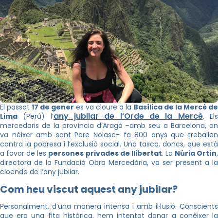
El passat
17 de gener
es va cloure a la
Basílica de la Mercè de
any jubilar de l’Orde de la Mercè
Lima
(Perú) l’
. El
mercedaris de la província d’Aragó –amb seu a Barcelona, on
va néixer amb sant Pere Nolasc- fa 800 anys que treballen
contra la pobresa i l’exclusió social. Una tasca, doncs, que està
a favor de les
persones privades de llibertat
. La
Núria Ortín
directora de la Fundació Obra Mercedària, va ser present a la
cloenda de l’any jubilar.
Com heu viscut aquest any jubilar?
Personalment, d’una manera intensa i amb il·lusió. Conscients
que era una fita històrica, hem intentat donar a conèixer la