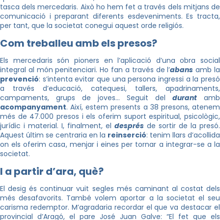
tasca dels mercedaris. Això ho hem fet a través dels mitjans de
comunicació i preparant diferents esdeveniments. Es tracta,
per tant, que la societat conegui aquest orde religiós.
Com treballeu amb els presos?
Els mercedaris són pioners en l’aplicació d’una obra social
integral al món penitenciari. Ho fan a través de l’
abans
amb l
prevenció
: s’intenta evitar que una persona ingressi a la presó
a través d’educació, catequesi, tallers, apadrinaments,
campaments, grups de joves… Seguit del
durant
amb
acompanyament
. Així, estem presents a 38 presons, atenem
més de 47.000 presos i els oferim suport espiritual, psicològic,
jurídic i material. I, finalment, el
després
de sortir de la presó.
Aquest últim se centraria en la
reinserció
: tenim llars d’acollida
on els oferim casa, menjar i eines per tornar a integrar-se a la
societat.
I a partir d’ara, què?
El desig és continuar vuit segles més caminant al costat dels
més desafavorits. També volem aportar a la societat el seu
carisma redemptor. M’agradaria recordar el que va destacar el
provincial d’Aragó, el pare José Juan Galve: “El fet que els