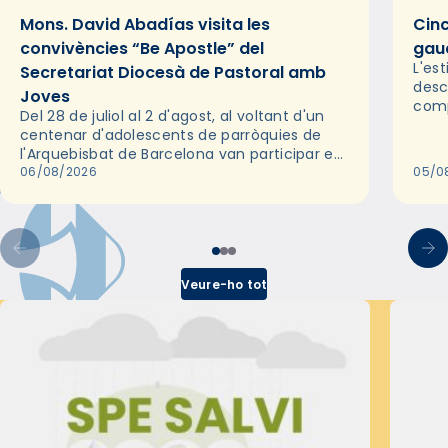
Mons. David Abadías visita les
Cinc
convivències “Be Apostle” del
gaud
L'es
Secretariat Diocesà de Pastoral amb
desc
Joves
comp
Del 28 de juliol al 2 d'agost, al voltant d'un
deix
centenar d'adolescents de parròquies de
trav
l'Arquebisbat de Barcelona van participar en
les convivències Be Apostle, organitzades
06/08/2026
05/0
pel Secretariat Diocesà de Pastoral amb…
Veure-ho tot