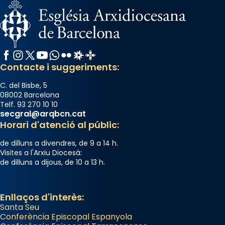
Facebook
Instagram
X / Twitter
YouTube
WhatsApp
Flickr
Radio Estel
Catalunya Cristiana
Contacte i suggeriments:
C. del Bisbe, 5
08002 Barcelona
Telf. 93 270 10 10
secgral@arqbcn.cat
Horari d'atenció al públic:
de dilluns a divendres, de 9 a 14 h.
Visites a l'Arxiu Diocesà:
de dilluns a dijous, de 10 a 13 h.
Enllaços d'interès:
Santa Seu
Conferència Episcopal Espanyola