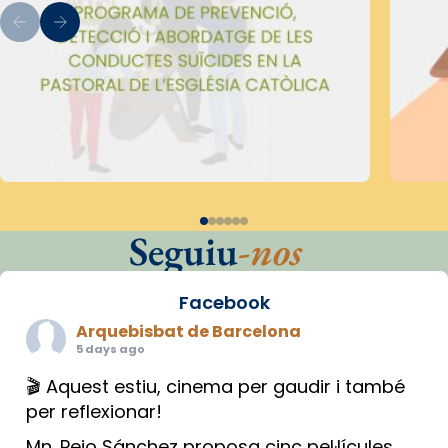
Seguiu
-nos
Facebook
Arquebisbat de Barcelona
5 days ago
🎬 Aquest estiu, cinema per gaudir i també
per reflexionar!
Mn. Peio Sánchez proposa cinc pel·lícules