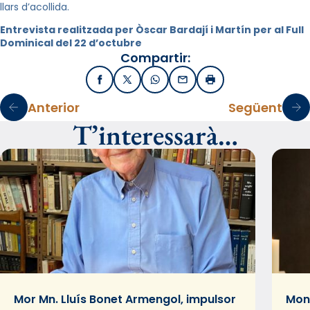
llars d’acollida.
Entrevista realitzada per Òscar Bardají i Martín per al Full
Dominical del 22 d’octubre
Compartir:
Facebook
X / Twitter
WhatsApp
Email
Imprimir
Anterior
Següent
T’interessarà…
Mor Mn. Lluís Bonet Armengol, impulsor
Mons