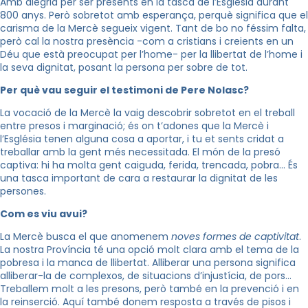
Amb alegria per ser presents en la tasca de l’Església durant
800 anys. Però sobretot amb esperança, perquè significa que el
carisma de la Mercè segueix vigent. Tant de bo no féssim falta,
però cal la nostra presència -com a cristians i creients en un
Déu que està preocupat per l’home- per la llibertat de l’home i
la seva dignitat, posant la persona per sobre de tot.
Per què vau seguir el testimoni de Pere Nolasc?
La vocació de la Mercè la vaig descobrir sobretot en el treball
entre presos i marginació; és on t’adones que la Mercè i
l’Església tenen alguna cosa a aportar, i tu et sents cridat a
treballar amb la gent més necessitada. El món de la presó
captiva: hi ha molta gent caiguda, ferida, trencada, pobra… És
una tasca important de cara a restaurar la dignitat de les
persones.
Com es viu avui?
La Mercè busca el que anomenem
noves formes de captivitat
.
La nostra Província té una opció molt clara amb el tema de la
pobresa i la manca de llibertat. Alliberar una persona significa
alliberar-la de complexos, de situacions d’injustícia, de pors…
Treballem molt a les presons, però també en la prevenció i en
la reinserció. Aquí també donem resposta a través de pisos i