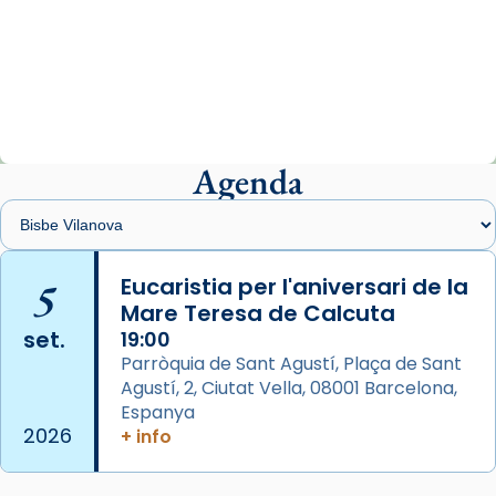
Arquebisbat de Barcelona
2 weeks ago
«Avui les santes Juliana i Semproniana ens
ajuden a alçar la mirada»
Mons. Sergi Gordo, bisbe de Tortosa, ha
presidit aquest 27 de juliol la missa de Les
Agenda
Santes de Mataró.
🔗
tinyurl.com/cvu5jmbk
📸 J. Merino
5
Eucaristia per l'aniversari de la
Mare Teresa de Calcuta
Photo
set.
19:00
View on Facebook
·
Share
Parròquia de Sant Agustí, Plaça de Sant
Agustí, 2, Ciutat Vella, 08001 Barcelona,
Arquebisbat de Barcelona
is at Catedral
Espanya
de Barcelona.
2026
+ info
2 weeks ago
Aquest dilluns, 27 de juliol, ha tingut lloc la