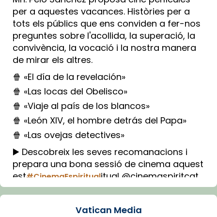
per a aquestes vacances. Històries per a
tots els públics que ens conviden a fer-nos
preguntes sobre l'acollida, la superació, la
convivència, la vocació i la nostra manera
de mirar els altres.
🍿 «El día de la revelación»
🍿 «Las locas del Obelisco»
🍿 «Viaje al país de los blancos»
🍿 «León XIV, el hombre detrás del Papa»
🍿 «Las ovejas detectives»
▶️ Descobreix les seves recomanacions i
prepara una bona sessió de cinema aquest
est
itual @cinemaspiritcat
#CinemaEspiritual
Imatge: Generada amb IA (OpenAI)
Video
Vatican Media