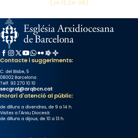
(Jn 12,24-26)
diablesses amb música i ball propis. Festa
gran a Mataró.
«Si vols saber què és calor, ves per les
Santes a Mataró»🥵.
Photo
Facebook
Instagram
X / Twitter
YouTube
WhatsApp
Flickr
Radio Estel
Catalunya Cristiana
View on Facebook
·
Share
Contacte i suggeriments:
C. del Bisbe, 5
08002 Barcelona
Telf. 93 270 10 10
secgral@arqbcn.cat
Horari d'atenció al públic:
de dilluns a divendres, de 9 a 14 h.
Visites a l'Arxiu Diocesà:
de dilluns a dijous, de 10 a 13 h.