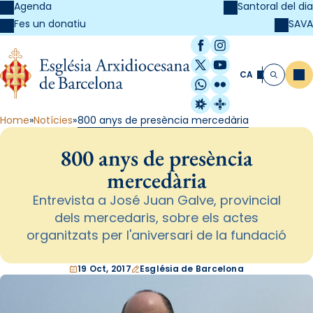
Agenda
Santoral del dia
SAVA
Fes un donatiu
Facebook
Instagram
X / Twitter
YouTube
CA
Me
Cerca
WhatsApp
Flickr
Radio Estel
Catalunya Cristi
Home
Notícies
800 anys de presència mercedària
800 anys de presència
mercedària
Entrevista a José Juan Galve, provincial
dels mercedaris, sobre els actes
organitzats per l'aniversari de la fundació
19 Oct, 2017
Església de Barcelona