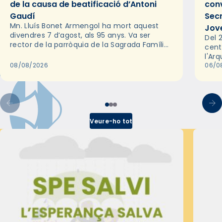
de la causa de beatificació d’Antoni
conv
Gaudí
Sec
Mn. Lluís Bonet Armengol ha mort aquest
Jov
divendres 7 d’agost, als 95 anys. Va ser
Del 2
rector de la parròquia de la Sagrada Família
cent
de Barcelona durant 25 anys, entre 1993 i
l'Ar
2018,…
08/08/2026
les 
06/0
pel 
Veure-ho tot