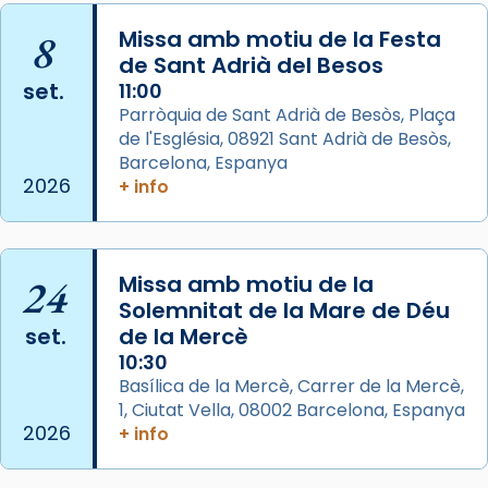
missa d’acció de gràcies en agraïment al
8
Missa amb motiu de la Festa
comitè organitzador de la visita apostòlica
de Sant Adrià del Besos
del Sant Pare Lleó XIV a Barcelona, i als
set.
11:00
col·laboradors, a la Catedral de Barcelona.
Parròquia de Sant Adrià de Besòs, Plaça
L’arquebisbe de Barcelona, el cardenal Joan
de l'Església, 08921 Sant Adrià de Besòs,
Josep Omella, ha presidit la missa i l’ha
Barcelona, Espanya
2026
+ info
concelebrat el bisbe auxiliar de Barcelona,
Mons. David Abadías.
📸 Dr. G. Simón
24
Missa amb motiu de la
Photo
Solemnitat de la Mare de Déu
View on Facebook
·
Share
set.
de la Mercè
10:30
Arquebisbat de Barcelona
Basílica de la Mercè, Carrer de la Mercè,
2 weeks ago
1, Ciutat Vella, 08002 Barcelona, Espanya
2026
+ info
Memòria de les santes Juliana i
Semproniana, verges i màrtirs.