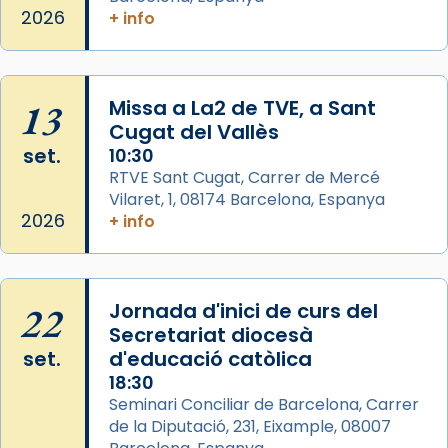
missa d’acció de gràcies en agraïment al
2026
+ info
comitè organitzador de la visita apostòlica
del Sant Pare Lleó XIV a Barcelona, i als
col·laboradors, a la Catedral de Barcelona.
13
Missa a La2 de TVE, a Sant
L’arquebisbe de Barcelona, el cardenal Joan
Cugat del Vallès
Josep Omella, ha presidit la missa i l’ha
set.
10:30
concelebrat el bisbe auxiliar de Barcelona,
RTVE Sant Cugat, Carrer de Mercé
Mons. David Abadías.
Vilaret, 1, 08174 Barcelona, Espanya
2026
+ info
📸 Dr. G. Simón
Photo
View on Facebook
·
Share
22
Jornada d'inici de curs del
Secretariat diocesà
Arquebisbat de Barcelona
set.
d'educació catòlica
2 weeks ago
18:30
Seminari Conciliar de Barcelona, Carrer
Memòria de les santes Juliana i
de la Diputació, 231, Eixample, 08007
Semproniana, verges i màrtirs.