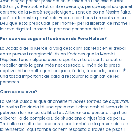
Amb alegria per ser presents en la tasca de l’Església durant
800 anys. Però sobretot amb esperança, perquè significa que el
carisma de la Mercè segueix vigent. Tant de bo no féssim falta,
però cal la nostra presència -com a cristians i creients en un
Déu que està preocupat per l’home- per la llibertat de l’home i
la seva dignitat, posant la persona per sobre de tot.
Per què vau seguir el testimoni de Pere Nolasc?
La vocació de la Mercè la vaig descobrir sobretot en el treball
entre presos i marginació; és on t’adones que la Mercè i
l’Església tenen alguna cosa a aportar, i tu et sents cridat a
treballar amb la gent més necessitada. El món de la presó
captiva: hi ha molta gent caiguda, ferida, trencada, pobra… És
una tasca important de cara a restaurar la dignitat de les
persones.
Com es viu avui?
La Mercè busca el que anomenem
noves formes de captivitat
.
La nostra Província té una opció molt clara amb el tema de la
pobresa i la manca de llibertat. Alliberar una persona significa
alliberar-la de complexos, de situacions d’injustícia, de pors…
Treballem molt a les presons, però també en la prevenció i en
la reinserció. Aquí també donem resposta a través de pisos i