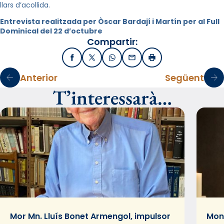
llars d’acollida.
Entrevista realitzada per Òscar Bardají i Martín per al Full
Dominical del 22 d’octubre
Compartir:
Facebook
X / Twitter
WhatsApp
Email
Imprimir
Anterior
Següent
T’interessarà…
Mor Mn. Lluís Bonet Armengol, impulsor
Mons