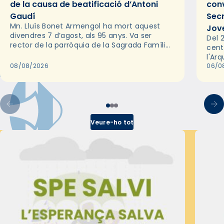
de la causa de beatificació d’Antoni
conv
Gaudí
Sec
Mn. Lluís Bonet Armengol ha mort aquest
Jov
divendres 7 d’agost, als 95 anys. Va ser
Del 2
rector de la parròquia de la Sagrada Família
cent
de Barcelona durant 25 anys, entre 1993 i
l'Ar
2018,…
08/08/2026
les 
06/0
pel 
Veure-ho tot