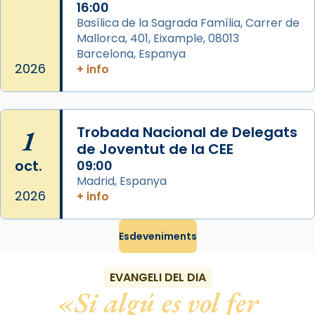
16:00
diablesses amb música i ball propis. Festa
Basílica de la Sagrada Família, Carrer de
gran a Mataró.
Mallorca, 401, Eixample, 08013
Barcelona, Espanya
«Si vols saber què és calor, ves per les
2026
+ info
Santes a Mataró»🥵.
Photo
View on Facebook
·
Share
1
Trobada Nacional de Delegats
de Joventut de la CEE
oct.
09:00
Madrid, Espanya
2026
+ info
Esdeveniments
EVANGELI DEL DIA
Si algú es vol fer