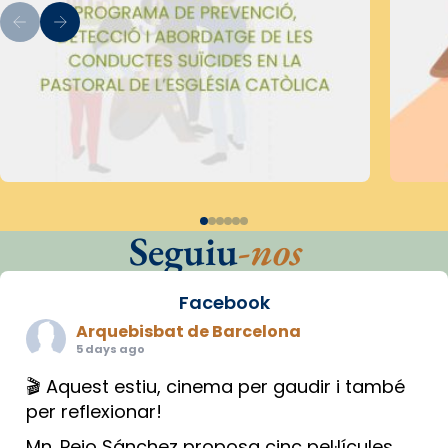
Seguiu
-nos
Facebook
Arquebisbat de Barcelona
5 days ago
🎬 Aquest estiu, cinema per gaudir i també
per reflexionar!
Mn. Peio Sánchez proposa cinc pel·lícules