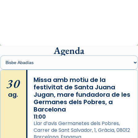
Arquebisbat de Barcelona
2 weeks ago
«Avui les santes Juliana i Semproniana ens
ajuden a alçar la mirada»
Mons. Sergi Gordo, bisbe de Tortosa, ha
presidit aquest 27 de juliol la missa de Les
Agenda
Santes de Mataró.
🔗
tinyurl.com/cvu5jmbk
📸 J. Merino
30
Missa amb motiu de la
festivitat de Santa Juana
Photo
ag.
Jugan, mare fundadora de les
View on Facebook
·
Share
Germanes dels Pobres, a
Barcelona
Arquebisbat de Barcelona
is at Catedral
11:00
de Barcelona.
Llar d’avis Germanetes dels Pobres,
2 weeks ago
Carrer de Sant Salvador, 1, Gràcia, 08012
Aquest dilluns, 27 de juliol, ha tingut lloc la
Barcelona, Espanya