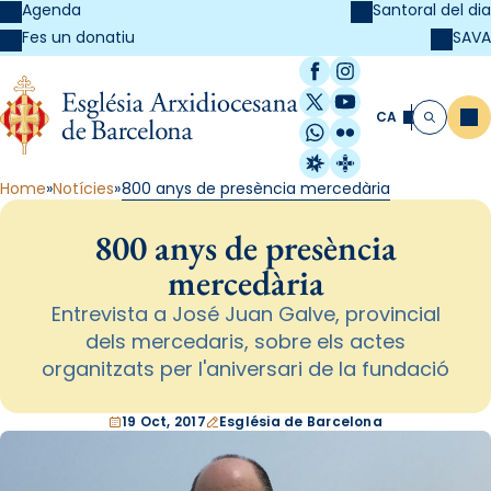
Agenda
Santoral del dia
SAVA
Fes un donatiu
Facebook
Instagram
X / Twitter
YouTube
CA
Me
Cerca
WhatsApp
Flickr
Radio Estel
Catalunya Cristi
Home
Notícies
800 anys de presència mercedària
800 anys de presència
mercedària
Entrevista a José Juan Galve, provincial
dels mercedaris, sobre els actes
organitzats per l'aniversari de la fundació
19 Oct, 2017
Església de Barcelona