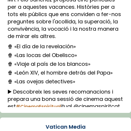
per a aquestes vacances. Històries per a
tots els públics que ens conviden a fer-nos
preguntes sobre l'acollida, la superació, la
convivència, la vocació i la nostra manera
de mirar els altres.
🍿 «El día de la revelación»
🍿 «Las locas del Obelisco»
🍿 «Viaje al país de los blancos»
🍿 «León XIV, el hombre detrás del Papa»
🍿 «Las ovejas detectives»
▶️ Descobreix les seves recomanacions i
prepara una bona sessió de cinema aquest
est
itual @cinemaspiritcat
#CinemaEspiritual
Imatge: Generada amb IA (OpenAI)
Video
Vatican Media