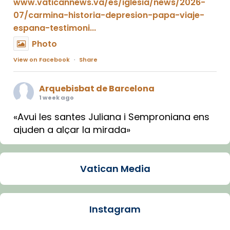
www.vaticannews.va/es/iglesia/news/2026-
07/carmina-historia-depresion-papa-viaje-
espana-testimoni...
Photo
View on Facebook
·
Share
Arquebisbat de Barcelona
1 week ago
«Avui les santes Juliana i Semproniana ens
ajuden a alçar la mirada»
Mons. Sergi Gordo, bisbe de Tortosa, ha
presidit aquest 27 de juliol la missa de Les
Vatican Media
Santes de Mataró.
🔗
tinyurl.com/cvu5jmbk
📸 J. Merino
Instagram
Photo