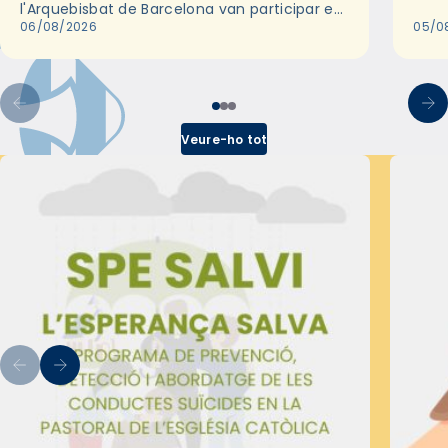
l'Arquebisbat de Barcelona van participar en
les convivències Be Apostle, organitzades
06/08/2026
05/0
pel Secretariat Diocesà de Pastoral amb…
Veure-ho tot