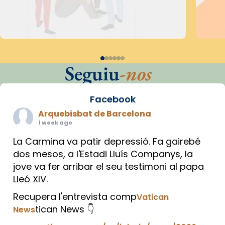
Seguiu
-nos
Facebook
Arquebisbat de Barcelona
1 week ago
La Carmina va patir depressió. Fa gairebé
dos mesos, a l'Estadi Lluís Companys, la
jove va fer arribar el seu testimoni al papa
Lleó XIV.
Recupera l'entrevista comp
Vatican
tican News 👇
News