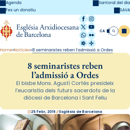
Agenda
Santoral del dia
SAVA
Fes un donatiu
Facebook
Instagram
X / Twitter
YouTube
CA
Me
Cerca
WhatsApp
Flickr
Radio Estel
Catalunya Cristi
Home
Notícies
8 seminaristes reben l’admissió a Ordes
8 seminaristes reben
l’admissió a Ordes
El bisbe Mons. Agustí Cortés presideix
l’eucaristia dels futurs sacerdots de la
diòcesi de Barcelona i Sant Feliu
25 Febr, 2019
Església de Barcelona