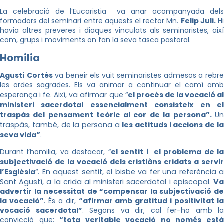
La celebració de l’Eucaristia va anar acompanyada dels
formadors del seminari entre aquests el rector Mn.
Felip Juli.
H
havia altres preveres i diaques vinculats als seminaristes, així
com, grups i moviments on fan la seva tasca pastoral.
Homilia
Agustí Cortés
va beneir els vuit seminaristes admesos a rebr
les ordes sagrades. Els va animar a continuar el camí amb
esperança i fe. Així, v
a afirmar que “
el procés de la vocació a
ministeri sacerdotal essencialment consisteix en el
traspàs del pensament teòric al cor de la persona”.
Un
traspàs, també, de la persona a
les actituds i accions de l
seva vida”
.
Durant l’homilia, va destacar, “
e
l sentit i el problema de l
subjectivació de la vocació dels cristiàns
cridats a servir
l’Església
“. En aquest sentit, el bisbe va fer una referència a
Sant Agustí, a la crida al ministeri sacerdotal i episcopal.
V
a
advertir la necessitat de “compensar la subjectivació de
la vocació”
. És a dir,
“afirmar amb gratitud i positivitat l
vocació sacerdotal”
. Segons va dir, cal fer-ho amb la
convicció que:
“tota veritable vocació no només est