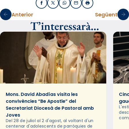
Facebook
X / Twitter
WhatsApp
Email
Imprimir
Anterior
Següent
T’interessarà…
Mons. David Abadías visita les
Cinc
convivències “Be Apostle” del
gaud
L'es
Secretariat Diocesà de Pastoral amb
desc
Joves
comp
Del 28 de juliol al 2 d'agost, al voltant d'un
deix
centenar d'adolescents de parròquies de
trav