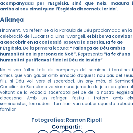
acompanyada per l’Església, sinó que neix, madura i
arriba al seu cimal quan l’Església discerneix i crida
“.
Aliança
Finament, va referir-se
a la Paraula de Déu proclamada en la
celebració de l’Eucaristia. Dins l’Evangeli,
el bisbe va convidar
a descobrir en la confessió, la seva fe eclesial, la fe de
l’Església
. De la primera lectura:
“l’aliança de Déu amb la
humanitat en la persona de Noé”
. Representa
“la fe d’una
humanitat purificava i fidel al Déu de la vida”
.
No hi van faltar tots els companys del seminari i familiars i
amics que van gaudir amb emoció d’aquest nou pas del seus
fills, si Déu vol, vers el sacerdoci. Un any més, el Seminari
Conciliar de Barcelona va viure una jornada de joia i pregària al
voltant de la vocació sacerdotal pel bé de la nostra església
diocesana.
Amb un refrigeri festiu i fratern amb els
seminaristes, formadors i familiars van acabar aquesta trobada
familiar.
Fotografies: Ramon Ripoll
Compartir: