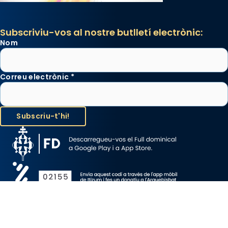
Subscriviu-vos al nostre butlletí electrònic:
Nom
Correu electrònic
*
Avís Legal
Protecció de Dades
Política de Cookies
Canal de denúncia