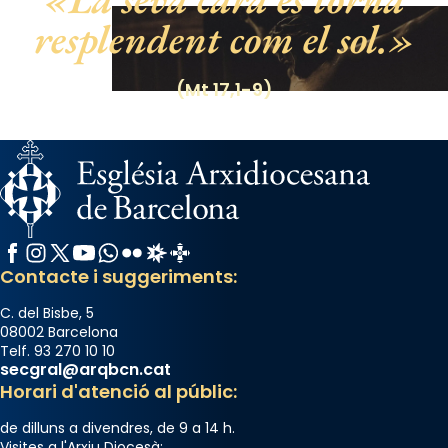
Photo
resplendent com el sol.
View on Facebook
·
Share
(Mt 17,1-9)
Facebook
Instagram
X / Twitter
YouTube
WhatsApp
Flickr
Radio Estel
Catalunya Cristiana
Contacte i suggeriments:
C. del Bisbe, 5
08002 Barcelona
Telf. 93 270 10 10
secgral@arqbcn.cat
Horari d'atenció al públic:
de dilluns a divendres, de 9 a 14 h.
Visites a l'Arxiu Diocesà: