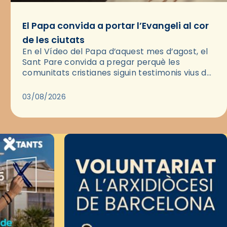
El Papa convida a portar l’Evangeli al cor
de les ciutats
En el Vídeo del Papa d’aquest mes d’agost, el
Sant Pare convida a pregar perquè les
comunitats cristianes siguin testimonis vius de
l’Evangeli enmig de les ciutats. A través d’una
pregària, el…
03/08/2026