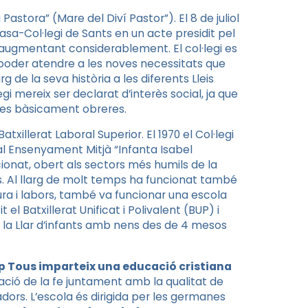
 Pastora” (Mare del Diví Pastor”). El 8 de juliol
a-Col·legi de Sants en un acte presidit pel
 augmentant considerablement. El col·legi es
oder atendre a les noves necessitats que
g de la seva història a les diferents Lleis
gi mereix ser declarat d’interès social, ja que
lies bàsicament obreres.
atxillerat Laboral Superior. El 1970 el Col·legi
onal Ensenyament Mitjà “Infanta Isabel
ionat, obert als sectors més humils de la
rs. Al llarg de molt temps ha funcionat també
tura i labors, també va funcionar una escola
el Batxillerat Unificat i Polivalent (BUP) i
r la Llar d’infants amb nens des de 4 mesos
osep Tous imparteix una educació cristiana
ració de la fe juntament amb la qualitat de
adors. L’escola és dirigida per les germanes