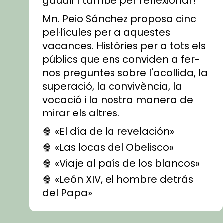
gaudir i també per reflexionar!
Mn. Peio Sánchez proposa cinc
pel·lícules per a aquestes
vacances. Històries per a tots els
públics que ens conviden a fer-
nos preguntes sobre l'acollida, la
superació, la convivència, la
vocació i la nostra manera de
mirar els altres.
🍿 «El día de la revelación»
🍿 «Las locas del Obelisco»
🍿 «Viaje al país de los blancos»
🍿 «León XIV, el hombre detrás
del Papa»
🍿 «Las ovejas detectives»