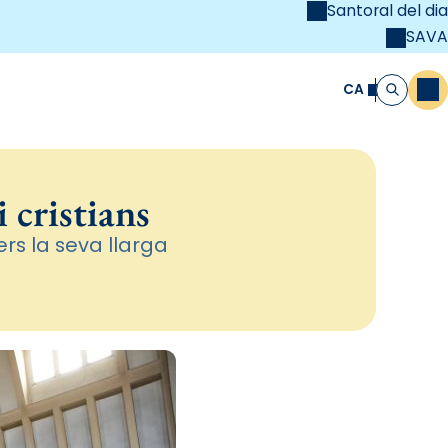
Santoral del dia
SAVA
el
unya Cristiana
CA
M
Cerca
 cristians
rs la seva llarga