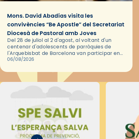
Mons. David Abadías visita les
convivències “Be Apostle” del Secretariat
Diocesà de Pastoral amb Joves
Del 28 de juliol al 2 d'agost, al voltant d'un
centenar d'adolescents de parròquies de
l'Arquebisbat de Barcelona van participar en
les convivències Be Apostle, organitzades pel
06/08/2026
Secretariat Diocesà de Pastoral amb…