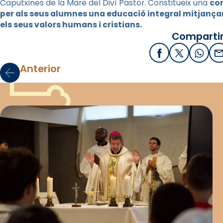
Caputxines de la Mare del Diví Pastor. Constitueix una
com
per als seus alumnes una educació integral mitjanç
els seus valors humans i cristians.
Compartir
Facebook
X / Twitter
What
E
Anterior