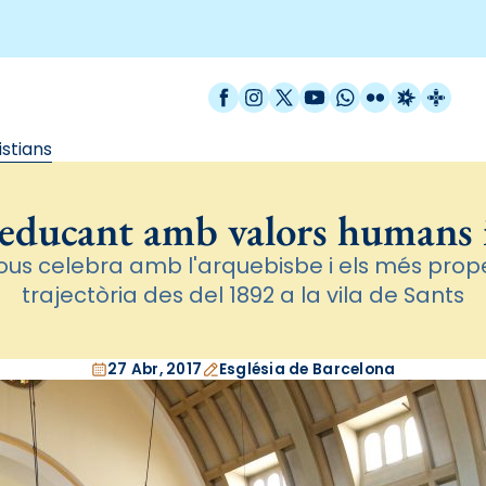
Facebook
Instagram
X / Twitter
YouTube
WhatsApp
Flickr
Radio Est
Catal
stians
educant amb valors humans i
ous celebra amb l'arquebisbe i els més prope
trajectòria des del 1892 a la vila de Sants
27 Abr, 2017
Església de Barcelona