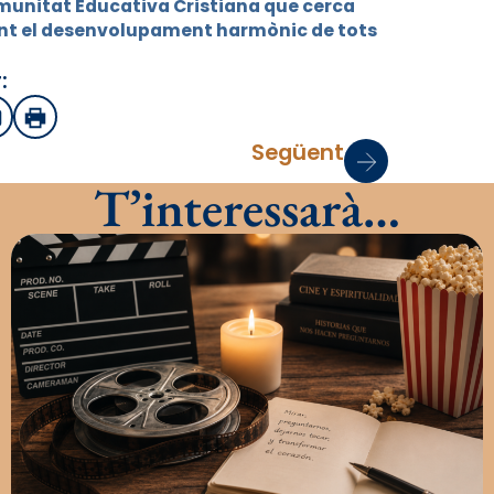
unitat Educativa Cristiana que cerca
ant el desenvolupament harmònic de tots
:
sApp
mail
Imprimir
Següent
T’interessarà…