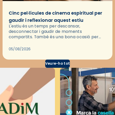
Cinc pel·lícules de cinema espiritual per
gaudir i reflexionar aquest estiu
L'estiu és un temps per descansar,
desconnectar i gaudir de moments
compartits. També és una bona ocasió per
deixar-se portar per una bona història i, a
través del cinema, reflexionar sobre les…
05/08/2026
Veure-ho tot