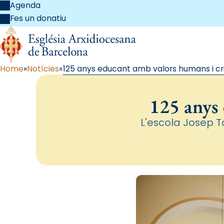
Agenda
Fes un donatiu
Home
Notícies
125 anys educant amb valors humans i cri
125 anys 
L'escola Josep T