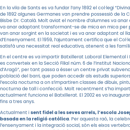
En la vila de Sants es va fundar l’any 1892 el col·legi “Divina
de 1892 algunes Germanes van prendre possessió de la Cas
Bisbe Dr. Català. Molt aviat el nombre d’alumnes va anar
va anar adaptant transformant-se de mica en mica per p
van anar sorgint en la societat i es va anar adaptant al llar
d’Ensenyament. El 1959, l’ajuntament certifica que el Col·le
satisfà una necessitat real educativa, atenent a les famí
En el centre es va impartir Batxillerat Laboral Elemental i B
es converteix en la Secció Filial núm. 6 de l’Institut Naci
d’Aragó”, per tant passa a ésser un centre privat subvenc
població del barri, que poden accedir als estudis superio
l’escola nocturna a on s’impartiren classes de dibuix, pin
nocturna de tall i confecció. Molt recentment s’ha impartit 
actualment funciona el Batxillerat. El 2002 es va inaugura
fins a tres anys.
Actualment i
sent fidel a les seves arrels, l’escola J
basada en la religió catòlica
. Per aquesta raó, la celeb
l’ensenyament i la integració social, són els eixos vertebr