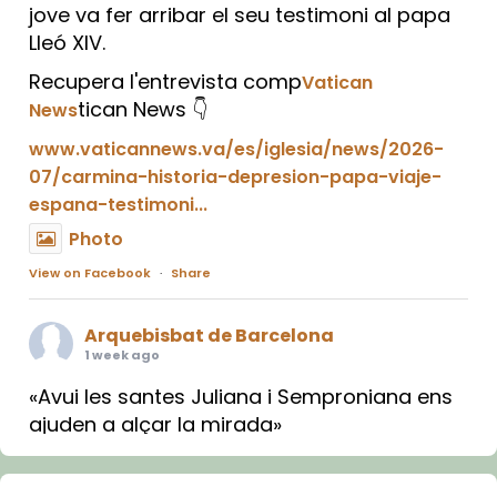
jove va fer arribar el seu testimoni al papa
Lleó XIV.
Recupera l'entrevista comp
Vatican
tican News 👇
News
www.vaticannews.va/es/iglesia/news/2026-
07/carmina-historia-depresion-papa-viaje-
espana-testimoni...
Photo
View on Facebook
·
Share
Arquebisbat de Barcelona
1 week ago
«Avui les santes Juliana i Semproniana ens
ajuden a alçar la mirada»
Mons. Sergi Gordo, bisbe de Tortosa, ha
presidit aquest 27 de juliol la missa de Les