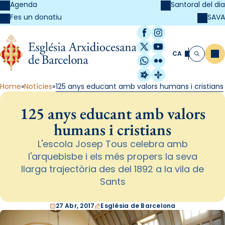
Agenda
Santoral del dia
SAVA
Fes un donatiu
Facebook
Instagram
X / Twitter
YouTube
CA
Me
Cerca
WhatsApp
Flickr
Radio Estel
Catalunya Cristi
Home
Notícies
125 anys educant amb valors humans i cristians
125 anys educant amb valors
humans i cristians
L'escola Josep Tous celebra amb
l'arquebisbe i els més propers la seva
llarga trajectòria des del 1892 a la vila de
Sants
27 Abr, 2017
Església de Barcelona