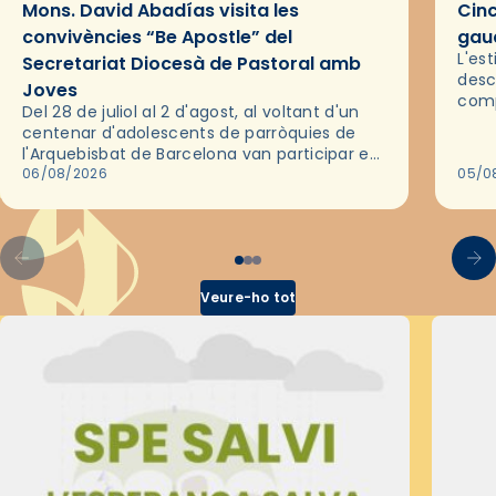
Mons. David Abadías visita les
Cinc
convivències “Be Apostle” del
gaud
L'es
Secretariat Diocesà de Pastoral amb
desc
Joves
comp
Del 28 de juliol al 2 d'agost, al voltant d'un
deix
centenar d'adolescents de parròquies de
trav
l'Arquebisbat de Barcelona van participar en
les convivències Be Apostle, organitzades
06/08/2026
05/0
pel Secretariat Diocesà de Pastoral amb…
Veure-ho tot