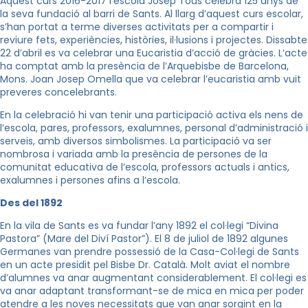
Aquest curs 2016-2017 l’escola Josep Tous celebra 125 anys de
la seva fundació al barri de Sants. Al llarg d’aquest curs escolar,
s’han portat a terme diverses activitats per a compartir i
reviure fets, experiències, històries, il·lusions i projectes. Dissabte
22 d’abril es va celebrar una Eucaristia d’acció de gràcies. L’acte
ha comptat amb la presència de l’Arquebisbe de Barcelona,
Mons. Joan Josep Omella que va celebrar l’eucaristia amb vuit
preveres concelebrants.
En la celebració hi van tenir una participació activa els nens de
l’escola, pares, professors, exalumnes, personal d’administració i
serveis, amb diversos simbolismes. La participació va ser
nombrosa i variada amb la presència de persones de la
comunitat educativa de l’escola, professors actuals i antics,
exalumnes i persones afins a l’escola.
Des del 1892
En la vila de Sants es va fundar l’any 1892 el col·legi “Divina
Pastora” (Mare del Diví Pastor”). El 8 de juliol de 1892 algunes
Germanes van prendre possessió de la Casa-Col·legi de Sants
en un acte presidit pel Bisbe Dr. Català. Molt aviat el nombre
d’alumnes va anar augmentant considerablement. El col·legi es
va anar adaptant transformant-se de mica en mica per poder
atendre a les noves necessitats que van anar sorgint en la