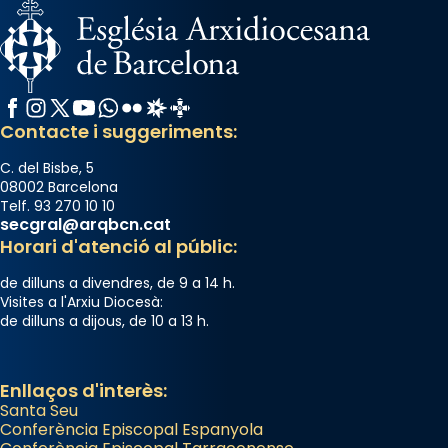
el món cristià, després de Roma i terra
Santa.
«A Raïms de Sant Jaume, raïms aigualits;
raïms de setembre te'n llepes els dits»,
Facebook
Instagram
X / Twitter
YouTube
WhatsApp
Flickr
Radio Estel
Catalunya Cristiana
segons una dita popular.
Contacte i suggeriments:
Photo
C. del Bisbe, 5
View on Facebook
·
Share
08002 Barcelona
Telf. 93 270 10 10
secgral@arqbcn.cat
Horari d'atenció al públic:
de dilluns a divendres, de 9 a 14 h.
Visites a l'Arxiu Diocesà:
de dilluns a dijous, de 10 a 13 h.
Enllaços d'interès:
Santa Seu
Conferència Episcopal Espanyola