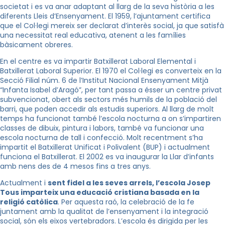
societat i es va anar adaptant al llarg de la seva història a les
diferents Lleis d’Ensenyament. El 1959, l’ajuntament certifica
que el Col·legi mereix ser declarat d’interès social, ja que satisfà
una necessitat real educativa, atenent a les famílies
bàsicament obreres.
En el centre es va impartir Batxillerat Laboral Elemental i
Batxillerat Laboral Superior. El 1970 el Col·legi es converteix en la
Secció Filial núm. 6 de l’Institut Nacional Ensenyament Mitjà
“Infanta Isabel d’Aragó”, per tant passa a ésser un centre privat
subvencionat, obert als sectors més humils de la població del
barri, que poden accedir als estudis superiors. Al llarg de molt
temps ha funcionat també l’escola nocturna a on s’impartiren
classes de dibuix, pintura i labors, també va funcionar una
escola nocturna de tall i confecció. Molt recentment s’ha
impartit el Batxillerat Unificat i Polivalent (BUP) i actualment
funciona el Batxillerat. El 2002 es va inaugurar la Llar d’infants
amb nens des de 4 mesos fins a tres anys.
Actualment i
sent fidel a les seves arrels, l’escola Josep
Tous imparteix una educació cristiana basada en la
religió catòlica
. Per aquesta raó, la celebració de la fe
juntament amb la qualitat de l’ensenyament i la integració
social, són els eixos vertebradors. L’escola és dirigida per les