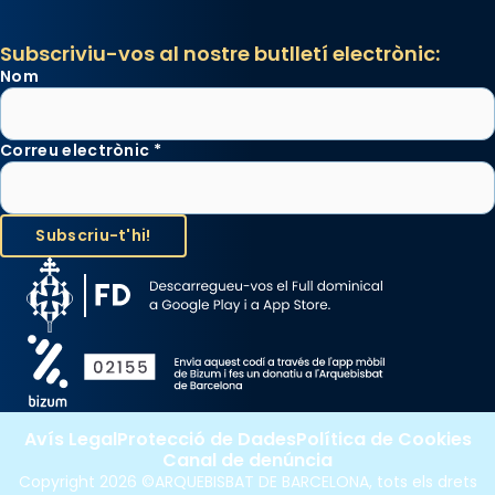
Subscriviu-vos al nostre butlletí electrònic:
Nom
Correu electrònic
*
Avís Legal
Protecció de Dades
Política de Cookies
Canal de denúncia
Copyright 2026 ©ARQUEBISBAT DE BARCELONA, tots els drets