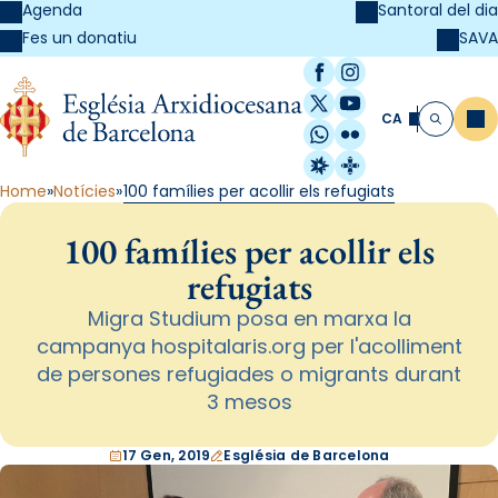
Agenda
Santoral del dia
SAVA
Fes un donatiu
Facebook
Instagram
X / Twitter
YouTube
CA
Me
Cerca
WhatsApp
Flickr
Radio Estel
Catalunya Cristi
Home
Notícies
100 famílies per acollir els refugiats
100 famílies per acollir els
refugiats
Migra Studium posa en marxa la
campanya hospitalaris.org per l'acolliment
de persones refugiades o migrants durant
3 mesos
17 Gen, 2019
Església de Barcelona