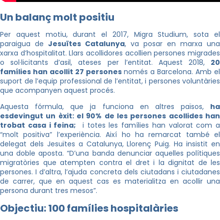
Un balanç molt positiu
Per aquest motiu, durant el 2017, Migra Studium, sota el
paraigua de
Jesuïtes Catalunya
, va posar en marxa una
xarxa d’hospitalitat. Llars acollidores acollien persones migrades
o sol·licitants d’asil, ateses per l’entitat. Aquest 2018,
20
famílies han acollit 27 persones
només a Barcelona. Amb el
suport de l’equip professional de l’entitat, i persones voluntàries
que acompanyen aquest procés.
Aquesta fórmula, que ja funciona en altres països,
ha
esdevingut un èxit: el 90% de les persones acollides han
trobat casa i feina;
i totes les famílies han valorat com a
“molt positiva” l’experiència. Així ho ha remarcat també el
delegat dels Jesuïtes a Catalunya, Llorenç Puig. Ha insistit en
una doble aposta. “D’una banda denunciar aquelles polítiques
migratòries que atempten contra el dret i la dignitat de les
persones. I d’altra, l’ajuda concreta dels ciutadans i ciutadanes
de carrer, que en aquest cas es materialitza en acollir una
persona durant tres mesos”.
Objectiu: 100 famílies hospitalàries