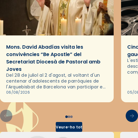
Mons. David Abadías visita les
Cinc
convivències “Be Apostle” del
gaud
L'es
Secretariat Diocesà de Pastoral amb
desc
Joves
comp
Del 28 de juliol al 2 d'agost, al voltant d'un
deix
centenar d'adolescents de parròquies de
trav
l'Arquebisbat de Barcelona van participar en
les convivències Be Apostle, organitzades
06/08/2026
05/0
pel Secretariat Diocesà de Pastoral amb…
Veure-ho tot