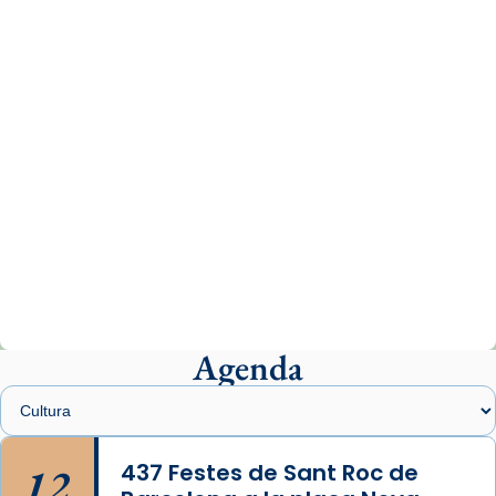
comitè organitzador de la visita apostòlica
del Sant Pare Lleó XIV a Barcelona, i als
col·laboradors, a la Catedral de Barcelona.
L’arquebisbe de Barcelona, el cardenal Joan
Josep Omella, ha presidit la missa i l’ha
concelebrat el bisbe auxiliar de Barcelona,
Mons. David Abadías.
📸 Dr. G. Simón
Photo
View on Facebook
·
Share
Agenda
Arquebisbat de Barcelona
2 weeks ago
Memòria de les santes Juliana i
Semproniana, verges i màrtirs.
12
437 Festes de Sant Roc de