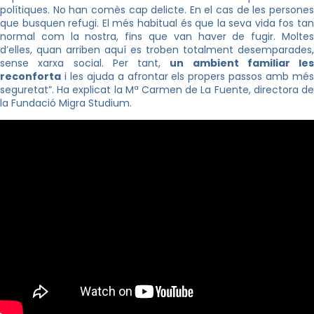
polítiques. No han comès cap delicte. En el cas de les persones
que busquen refugi. El més habitual és que la seva vida fos tan
normal com la nostra, fins que van haver de fugir. Moltes
d’elles, quan arriben aquí es troben totalment desemparades,
sense xarxa social. Per tant,
un ambient familiar
les
reconforta
i les ajuda a afrontar els propers passos amb més
seguretat”. Ha explicat la Mª Carmen de La Fuente, directora de
la Fundació Migra Studium.