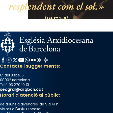
resplendent com el sol.
(Mt 17,1-9)
Facebook
Instagram
X / Twitter
YouTube
WhatsApp
Flickr
Radio Estel
Catalunya Cristiana
Contacte i suggeriments:
C. del Bisbe, 5
08002 Barcelona
Telf. 93 270 10 10
secgral@arqbcn.cat
Horari d'atenció al públic:
de dilluns a divendres, de 9 a 14 h.
Visites a l'Arxiu Diocesà: