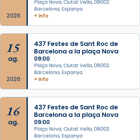
diablesses amb música i ball propis. Festa
Plaça Nova, Ciutat Vella, 08002
gran a Mataró.
Barcelona, Espanya
2026
+ info
«Si vols saber què és calor, ves per les
Santes a Mataró»🥵.
Photo
15
437 Festes de Sant Roc de
View on Facebook
·
Share
Barcelona a la plaça Nova
ag.
09:00
Arquebisbat de Barcelona
Plaça Nova, Ciutat Vella, 08002
2 weeks ago
Barcelona, Espanya
2026
+ info
Jaume, fill de Zebedeu, és juntament amb el
seu germà Joan i Pere un dels que
acompanyava més de prop Jesús.
16
437 Festes de Sant Roc de
Segons el llibre dels Fets (12,2) fou el primer
Barcelona a la plaça Nova
apòstol màrtir, decapitat a Jerusalem per
ag.
09:00
Herodes Agripa (vers l'any 44).
Plaça Nova, Ciutat Vella, 08002
Patró de Galícia, després de les invasions
Barcelona, Espanya