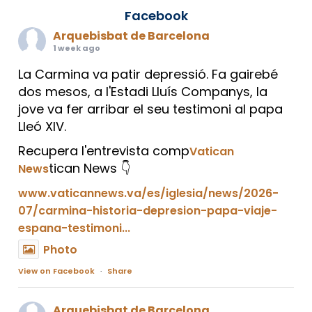
Facebook
Arquebisbat de Barcelona
1 week ago
La Carmina va patir depressió. Fa gairebé
dos mesos, a l'Estadi Lluís Companys, la
jove va fer arribar el seu testimoni al papa
Lleó XIV.
Recupera l'entrevista comp
Vatican
tican News 👇
News
www.vaticannews.va/es/iglesia/news/2026-
07/carmina-historia-depresion-papa-viaje-
espana-testimoni...
Photo
View on Facebook
·
Share
Arquebisbat de Barcelona