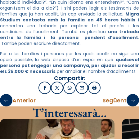
habitació individual?”, “En quin idioma ens entendrem?”, “Com
organitzem el dia a dia?”), i s’hi poden llegir els testimonis de
famílies que ja han acollit. Un cop enviada la sol·licitud,
Migra
Studium contacta amb la família en 48 hores hàbils
concerten una trobada per explicar tot el procés i les
condicions de l’acolliment. També es planifica
una trobad
entre la família i la persona pendent d’acolliment
.
També poden escriure directament.
Per a les famílies i persones per les quals acollir no sigui una
opció possible, la web disposa d’un espai en què
qualsevol
persona pot engegar una campanya, per ajudar a recollir
els 35.000 € necessaris
per ampliar el nombre d’acolliments.
Compartir:
Facebook
X / Twitter
WhatsApp
Email
Imprimir
Anterior
Següent
T’interessarà…