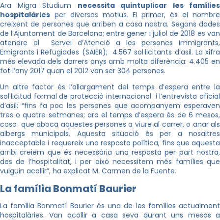
Ara Migra Studium
necessita quintuplicar les famílies
hospitalàries
per diversos motius. El primer, és el nombre
creixent de persones que arriben a casa nostra. Segons dades
de l’Ajuntament de Barcelona; entre gener i juliol de 2018 es van
atendre al Servei d’Atenció a les persones Immigrants,
Emigrants i Refugiades (SAIER); 4.567 sol·licitants d’asil. La xifra
més elevada dels darrers anys amb molta diferència: 4.405 en
tot l’any 2017 quan el 2012 van ser 304 persones.
Un altre factor és l’allargament del temps d’espera entre la
sol·licitud formal de protecció internacional i l’entrevista oficial
d’asil: “fins fa poc les persones que acompanyem esperaven
tres o quatre setmanes; ara el temps d’espera és de 6 mesos,
cosa que aboca aquestes persones a viure al carrer, o anar als
albergs municipals. Aquesta situació és per a nosaltres
inacceptable i requereix una resposta política, fins que aquesta
arribi creiem que és necessària una resposta per part nostra,
des de l’hospitalitat, i per això necessitem més famílies que
vulguin acollir”, ha explicat M. Carmen de la Fuente.
La família Bonmatí Baurier
La família Bonmatí Baurier és una de les famílies actualment
hospitalàries. Van acollir a casa seva durant uns mesos a