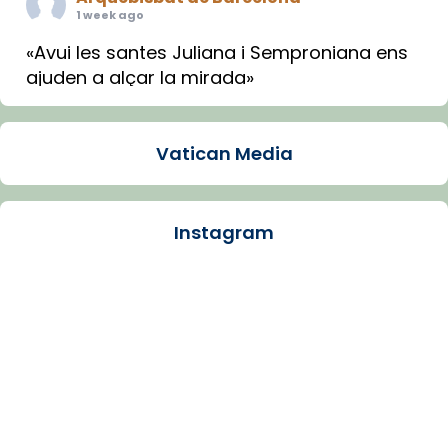
1 week ago
«Avui les santes Juliana i Semproniana ens
ajuden a alçar la mirada»
Mons. Sergi Gordo, bisbe de Tortosa, ha
presidit aquest 27 de juliol la missa de Les
Vatican Media
Santes de Mataró.
🔗
tinyurl.com/cvu5jmbk
📸 J. Merino
Instagram
Photo
View on Facebook
·
Share
Arquebisbat de Barcelona
is at Catedral
de Barcelona.
1 week ago
Aquest dilluns, 27 de juliol, ha tingut lloc la
missa d’acció de gràcies en agraïment al