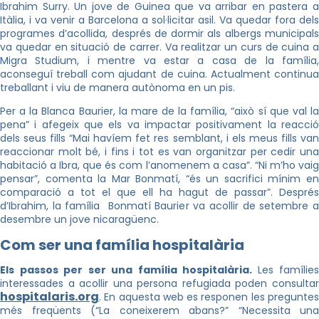
Ibrahim Surry. Un jove de Guinea que va arribar en pastera a
Itàlia, i va venir a Barcelona a sol·licitar asil. Va quedar fora dels
programes d’acollida, després de dormir als albergs municipals
va quedar en situació de carrer. Va realitzar un curs de cuina a
Migra Studium, i mentre va estar a casa de la família,
aconseguí treball com ajudant de cuina. Actualment continua
treballant i viu de manera autònoma en un pis.
Per a la Blanca Baurier, la mare de la família, “això sí que val la
pena” i afegeix que els va impactar positivament la reacció
dels seus fills “Mai havíem fet res semblant, i els meus fills van
reaccionar molt bé, i fins i tot es van organitzar per cedir una
habitació a Ibra, que és com l’anomenem a casa”. “Ni m’ho vaig
pensar”, comenta la Mar Bonmatí, “és un sacrifici mínim en
comparació a tot el que ell ha hagut de passar”. Després
d’Ibrahim, la família Bonmatí Baurier va acollir de setembre a
desembre un jove nicaragüenc.
Com ser una família hospitalària
Els passos per ser una família hospitalària.
Les famílies
interessades a acollir una persona refugiada poden consultar
hospitalaris.org
. En aquesta web es responen les preguntes
més freqüents (“La coneixerem abans?” “Necessita una