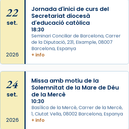
View on Facebook
·
Share
22
Jornada d'inici de curs del
Secretariat diocesà
Arquebisbat de Barcelona
set.
d'educació catòlica
2 weeks ago
18:30
Seminari Conciliar de Barcelona, Carrer
Memòria de les santes Juliana i
de la Diputació, 231, Eixample, 08007
Semproniana, verges i màrtirs.
Barcelona, Espanya
Acompanyant la història de sant Cugat, a
2026
+ info
partir de l’Edat Mitjana sorgeix la tradició
que les santes Juliana (“relatiu a Júlia”) i
Semproniana (“relatiu a Semprònia =
24
Missa amb motiu de la
eterna”) són deixebles seves. I l’any 1667, el
Solemnitat de la Mare de Déu
frare Joan Gaspar Roig, afirma en una obra
set.
de la Mercè
que les santes són filles de l’antiga Iluro.
10:30
Mataró en reivindicarà les relíquies fins que
Basílica de la Mercè, Carrer de la Mercè,
les aconseguirà el 1772. L’ofici que es canta
1, Ciutat Vella, 08002 Barcelona, Espanya
a la “Missa de les Santes” (“Missa de
2026
+ info
Glòria”) fou composta el 1848 per Mn.