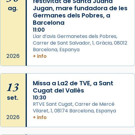
festivitat de Santa Juana
Photo
ag.
Jugan, mare fundadora de les
View on Facebook
·
Share
Germanes dels Pobres, a
Barcelona
Arquebisbat de Barcelona
is at Catedral
11:00
de Barcelona.
Llar d’avis Germanetes dels Pobres,
2 weeks ago
Carrer de Sant Salvador, 1, Gràcia, 08012
Aquest dilluns, 27 de juliol, ha tingut lloc la
Barcelona, Espanya
missa d’acció de gràcies en agraïment al
2026
+ info
comitè organitzador de la visita apostòlica
del Sant Pare Lleó XIV a Barcelona, i als
col·laboradors, a la Catedral de Barcelona.
13
Missa a La2 de TVE, a Sant
L’arquebisbe de Barcelona, el cardenal Joan
Cugat del Vallès
Josep Omella, ha presidit la missa i l’ha
set.
10:30
concelebrat el bisbe auxiliar de Barcelona,
RTVE Sant Cugat, Carrer de Mercé
Mons. David Abadías.
Vilaret, 1, 08174 Barcelona, Espanya
2026
+ info
📸 Dr. G. Simón
Photo