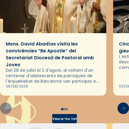
Mons. David Abadías visita les
Cinc
convivències “Be Apostle” del
gaud
L'es
Secretariat Diocesà de Pastoral amb
desc
Joves
comp
Del 28 de juliol al 2 d'agost, al voltant d'un
deix
centenar d'adolescents de parròquies de
trav
l'Arquebisbat de Barcelona van participar en
les convivències Be Apostle, organitzades
06/08/2026
05/0
pel Secretariat Diocesà de Pastoral amb…
Veure-ho tot