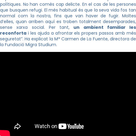
polítiques. No han comès cap delicte. En el cas de les persones
que busquen refugi. El més habitual és que la seva vida fos tan
normal com la nostra, fins que van haver de fugir. Moltes
d’elles, quan arriben aquí es troben totalment desemparades,
sense xarxa social. Per tant,
un ambient familiar
les
reconforta
i les ajuda a afrontar els propers passos amb més
seguretat”. Ha explicat la Mª Carmen de La Fuente, directora de
la Fundació Migra Studium.