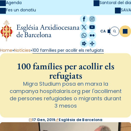
Agenda
Santoral del dia
SAVA
Fes un donatiu
Facebook
Instagram
X / Twitter
YouTube
CA
Me
Cerca
WhatsApp
Flickr
Radio Estel
Catalunya Cristi
Home
Notícies
100 famílies per acollir els refugiats
100 famílies per acollir els
refugiats
Migra Studium posa en marxa la
campanya hospitalaris.org per l'acolliment
de persones refugiades o migrants durant
3 mesos
17 Gen, 2019
Església de Barcelona