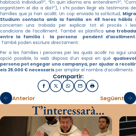
habitació individual?”, “En quin idioma ens entendrem?”, “Com
organitzem el dia a dia?”), i s’hi poden llegir els testimonis de
famílies que ja han acollit. Un cop enviada la sol·licitud,
Migra
Studium contacta amb la família en 48 hores hàbils
concerten una trobada per explicar tot el procés i les
condicions de l’acolliment. També es planifica
una trobad
entre la família i la persona pendent d’acolliment
.
També poden escriure directament.
Per a les famílies i persones per les quals acollir no sigui una
opció possible, la web disposa d’un espai en què
qualsevol
persona pot engegar una campanya, per ajudar a recollir
els 35.000 € necessaris
per ampliar el nombre d’acolliments.
Compartir:
Facebook
X / Twitter
WhatsApp
Email
Imprimir
Anterior
Següent
T’interessarà…