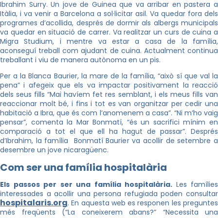
Ibrahim Surry. Un jove de Guinea que va arribar en pastera a
Itàlia, i va venir a Barcelona a sol·licitar asil. Va quedar fora dels
programes d’acollida, després de dormir als albergs municipals
va quedar en situació de carrer. Va realitzar un curs de cuina a
Migra Studium, i mentre va estar a casa de la família,
aconseguí treball com ajudant de cuina. Actualment continua
treballant i viu de manera autònoma en un pis.
Per a la Blanca Baurier, la mare de la família, “això sí que val la
pena” i afegeix que els va impactar positivament la reacció
dels seus fills “Mai havíem fet res semblant, i els meus fills van
reaccionar molt bé, i fins i tot es van organitzar per cedir una
habitació a Ibra, que és com l’anomenem a casa”. “Ni m’ho vaig
pensar”, comenta la Mar Bonmatí, “és un sacrifici mínim en
comparació a tot el que ell ha hagut de passar”. Després
d’Ibrahim, la família Bonmatí Baurier va acollir de setembre a
desembre un jove nicaragüenc.
Com ser una família hospitalària
Els passos per ser una família hospitalària.
Les famílies
interessades a acollir una persona refugiada poden consultar
hospitalaris.org
. En aquesta web es responen les preguntes
més freqüents (“La coneixerem abans?” “Necessita una