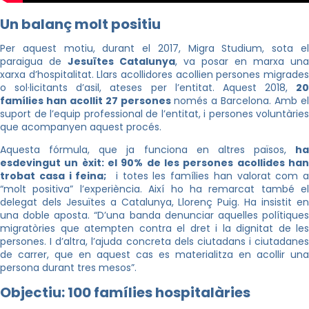
Un balanç molt positiu
Per aquest motiu, durant el 2017, Migra Studium, sota el
paraigua de
Jesuïtes Catalunya
, va posar en marxa una
xarxa d’hospitalitat. Llars acollidores acollien persones migrades
o sol·licitants d’asil, ateses per l’entitat. Aquest 2018,
20
famílies han acollit 27 persones
només a Barcelona. Amb el
suport de l’equip professional de l’entitat, i persones voluntàries
que acompanyen aquest procés.
Aquesta fórmula, que ja funciona en altres països,
ha
esdevingut un èxit: el 90% de les persones acollides han
trobat casa i feina;
i totes les famílies han valorat com a
“molt positiva” l’experiència. Així ho ha remarcat també el
delegat dels Jesuïtes a Catalunya, Llorenç Puig. Ha insistit en
una doble aposta. “D’una banda denunciar aquelles polítiques
migratòries que atempten contra el dret i la dignitat de les
persones. I d’altra, l’ajuda concreta dels ciutadans i ciutadanes
de carrer, que en aquest cas es materialitza en acollir una
persona durant tres mesos”.
Objectiu: 100 famílies hospitalàries