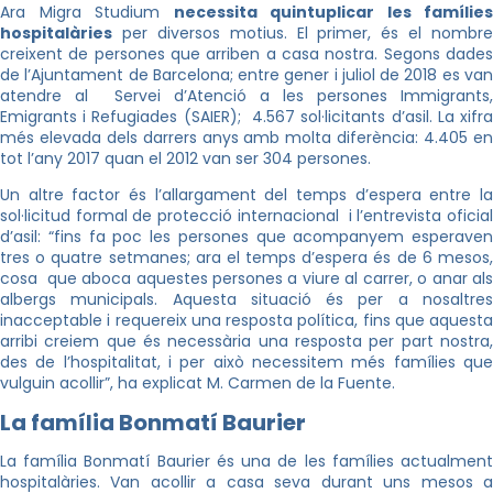
Ara Migra Studium
necessita quintuplicar les famílies
hospitalàries
per diversos motius. El primer, és el nombre
creixent de persones que arriben a casa nostra. Segons dades
de l’Ajuntament de Barcelona; entre gener i juliol de 2018 es van
atendre al Servei d’Atenció a les persones Immigrants,
Emigrants i Refugiades (SAIER); 4.567 sol·licitants d’asil. La xifra
més elevada dels darrers anys amb molta diferència: 4.405 en
tot l’any 2017 quan el 2012 van ser 304 persones.
Un altre factor és l’allargament del temps d’espera entre la
sol·licitud formal de protecció internacional i l’entrevista oficial
d’asil: “fins fa poc les persones que acompanyem esperaven
tres o quatre setmanes; ara el temps d’espera és de 6 mesos,
cosa que aboca aquestes persones a viure al carrer, o anar als
albergs municipals. Aquesta situació és per a nosaltres
inacceptable i requereix una resposta política, fins que aquesta
arribi creiem que és necessària una resposta per part nostra,
des de l’hospitalitat, i per això necessitem més famílies que
vulguin acollir”, ha explicat M. Carmen de la Fuente.
La família Bonmatí Baurier
La família Bonmatí Baurier és una de les famílies actualment
hospitalàries. Van acollir a casa seva durant uns mesos a