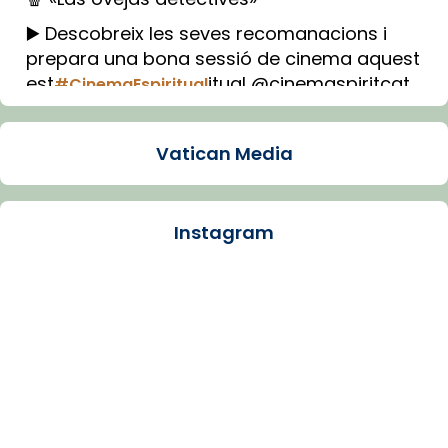
▶️ Descobreix les seves recomanacions i
prepara una bona sessió de cinema aquest
est
itual @cinemaspiritcat
#CinemaEspiritual
Imatge: Generada amb IA (OpenAI)
Video
Vatican Media
View on Facebook
·
Share
Instagram
Arquebisbat de Barcelona
1 week ago
La Carmina va patir depressió. Fa gairebé
dos mesos, a l'Estadi Lluís Companys, la
jove va fer arribar el seu testimoni al papa
Lleó XIV.
Recupera l'entrevista comp
Vatican
tican News 👇
News