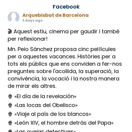
Facebook
Arquebisbat de Barcelona
3 days ago
🎬 Aquest estiu, cinema per gaudir i també
per reflexionar!
Mn. Peio Sánchez proposa cinc pel·lícules
per a aquestes vacances. Històries per a
tots els públics que ens conviden a fer-nos
preguntes sobre l'acollida, la superació, la
convivència, la vocació i la nostra manera
de mirar els altres.
🍿 «El día de la revelación»
🍿 «Las locas del Obelisco»
🍿 «Viaje al país de los blancos»
🍿 «León XIV, el hombre detrás del Papa»
🍿 «Las ovejas detectives»