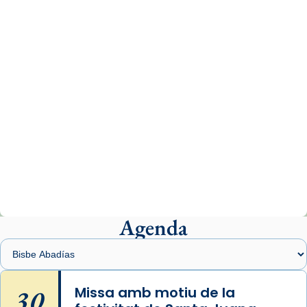
www.vaticannews.va/es/iglesia/news/2026-
07/carmina-historia-depresion-papa-viaje-
espana-testimoni...
Photo
View on Facebook
·
Share
Arquebisbat de Barcelona
2 weeks ago
«Avui les santes Juliana i Semproniana ens
ajuden a alçar la mirada»
Mons. Sergi Gordo, bisbe de Tortosa, ha
presidit aquest 27 de juliol la missa de Les
Agenda
Santes de Mataró.
🔗
tinyurl.com/cvu5jmbk
📸 J. Merino
30
Missa amb motiu de la