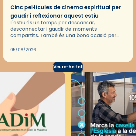
Cinc pel·lícules de cinema espiritual per
gaudir i reflexionar aquest estiu
L'estiu és un temps per descansar,
desconnectar i gaudir de moments
compartits. També és una bona ocasió per
deixar-se portar per una bona història i, a
través del cinema, reflexionar sobre les…
05/08/2026
Veure-ho tot