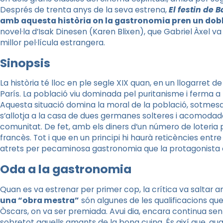
Després de trenta anys de la seva estrena,
El
festin
de
B
amb aquesta història on la gastronomia pren un dobl
novel·la d’
Isak
Dinesen
(Karen
Blixen
), que Gabriel Àxel va 
millor pel·lícula estrangera.
Sinopsis
La història té lloc en ple segle XIX quan, en un llogarret d
París. La població viu dominada pel puritanisme i ferma a la
Aquesta situació domina la moral de la població, sotmes
s’allotja a la casa de dues germanes solteres i acomoda
comunitat. De fet, amb els diners d’un número de loteria 
francès. Tot i que en un principi hi haurà reticències entr
atrets per pecaminosa gastronomia que la protagonista el
Oda a la gastronomia
Quan es va estrenar per primer cop, la crítica va saltar 
una “obra mestra”
són algunes de les qualificacions que v
Òscars, on va ser premiada. Avui dia, encara continua sen
sobretot aquells amants de la bona cuina. És així que, qua