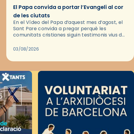
El Papa convida a portar l’Evangeli al cor
de les ciutats
En el Vídeo del Papa d’aquest mes d’agost, el
Sant Pare convida a pregar perquè les
comunitats cristianes siguin testimonis vius de
l’Evangeli enmig de les ciutats. A través d’una
pregària, el…
03/08/2026