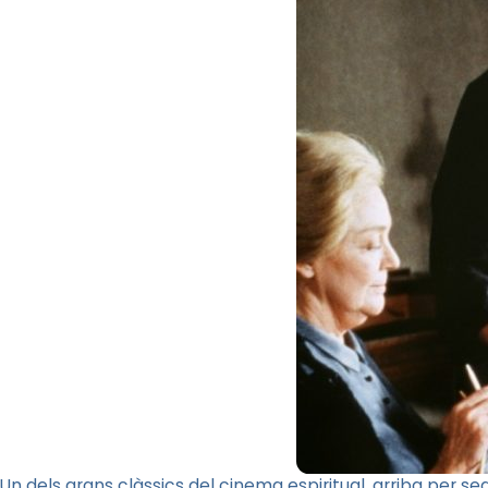
Un dels grans clàssics del cinema espiritual, arriba per s