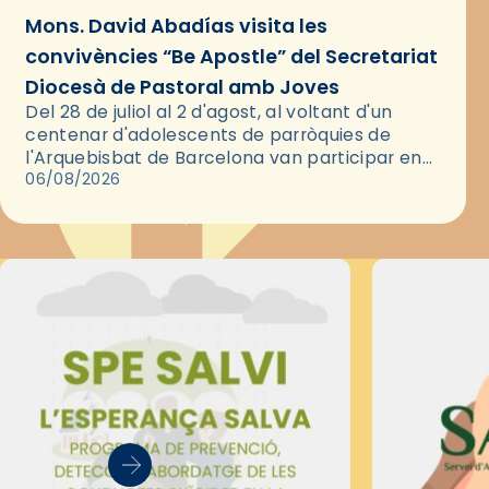
Mons. David Abadías visita les
convivències “Be Apostle” del Secretariat
Diocesà de Pastoral amb Joves
Del 28 de juliol al 2 d'agost, al voltant d'un
centenar d'adolescents de parròquies de
l'Arquebisbat de Barcelona van participar en
les convivències Be Apostle, organitzades pel
06/08/2026
Secretariat Diocesà de Pastoral amb…