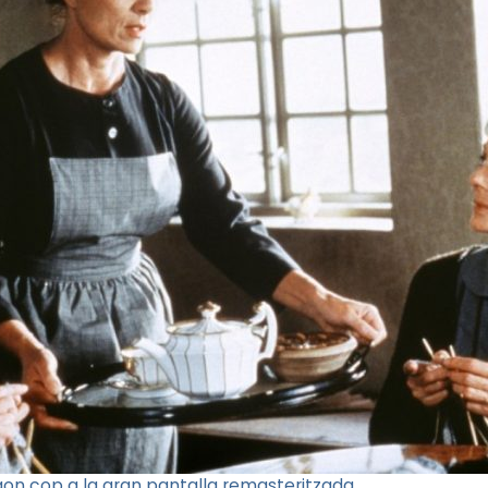
egon cop a
la gran pantalla
remasteritzada.