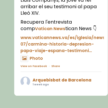
Lluís Companys, la jove va fer
arribar el seu testimoni al papa
Lleó XIV.
Recupera l'entrevista
comp
tican News 👇
Vatican News
www.vaticannews.va/es/iglesia/news
07/carmina-historia-depresion-
papa-viaje-espana-testimoni...
Photo
View on Facebook
·
Share
Arquebisbat de Barcelona
1 week ago
«Avui les santes Juliana i
Semproniana ens ajuden a alçar
la mirada»