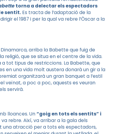
abette
torna a delectar els espectadors
e sentit.
Es tracta de l’adaptació de la
dirigir el 1987 i per la qual va rebre l’Òscar a la
e Dinamarca, arriba la
Babette
que fuig de
 religió, que se situa en el centre de la vida.
a a
tot tipus
de restriccions. La
Babette
, que
des en una vida molt austera
donarà
un gir a la
premiat organitzarà un gran banquet a l’estil
e el veïnat, a poc a poc, aquests es veuran
s servirà.
amb lloances. Un
“goig en tots els sentits” i
a rebre. Així, va arribar a la gala dels
t una atracció per a tots els espectadors,
n serveixen el menjar durant la vetllada, el