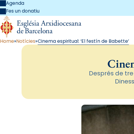
Agenda
Fes un donatiu
Home
Notícies
Cinema espiritual: ‘El festín de Babette’
Cinem
Després de tre
Diness