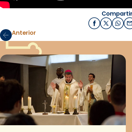
Compartir
Facebook
X / Twitter
What
E
Anterior