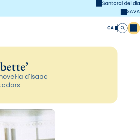
Santoral del dia
SAVA
el
unya Cristiana
CA
M
Cerca
bette’
ovel·la d'Isaac
ctadors