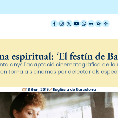
Facebook
Instagram
X / Twitter
YouTube
WhatsApp
Flickr
Radio Est
Catal
a espiritual: ‘El festín de Ba
nta anys l'adaptació cinematogràfica de la n
en torna als cinemes per delectar els espe
18 Gen, 2019
Església de Barcelona