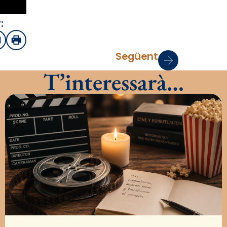
:
sApp
mail
Imprimir
Següent
T’interessarà…