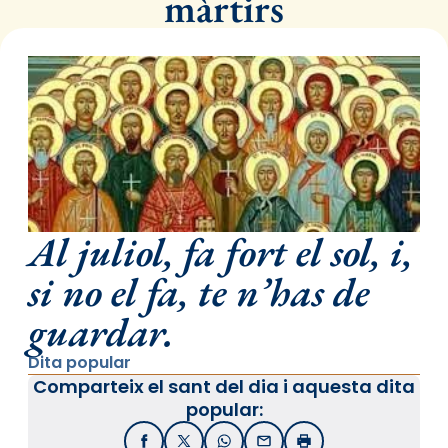
màrtirs
Al juliol, fa fort el sol, i,
si no el fa, te n’has de
guardar.
Dita popular
Comparteix el sant del dia i aquesta dita
popular:
Facebook
X / Twitter
WhatsApp
Email
Imprimir