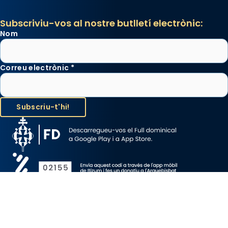
Subscriviu-vos al nostre butlletí electrònic:
Nom
Correu electrònic
*
Avís Legal
Protecció de Dades
Política de Cookies
Canal de denúncia
Copyright 2026 ©ARQUEBISBAT DE BARCELONA, tots els drets