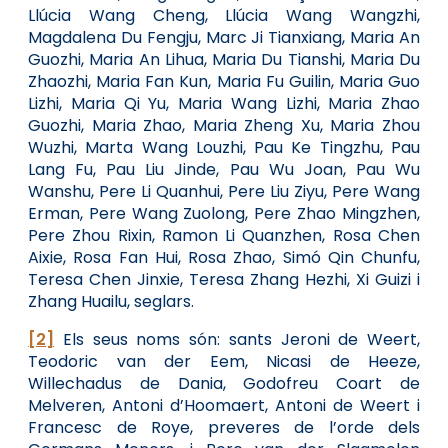
Llúcia Wang Cheng, Llúcia Wang Wangzhi,
Magdalena Du Fengju, Marc Ji Tianxiang, Maria An
Guozhi, Maria An Lihua, Maria Du Tianshi, Maria Du
Zhaozhi, Maria Fan Kun, Maria Fu Guilin, Maria Guo
Lizhi, Maria Qi Yu, Maria Wang Lizhi, Maria Zhao
Guozhi, Maria Zhao, Maria Zheng Xu, Maria Zhou
Wuzhi, Marta Wang Louzhi, Pau Ke Tingzhu, Pau
Lang Fu, Pau Liu Jinde, Pau Wu Joan, Pau Wu
Wanshu, Pere Li Quanhui, Pere Liu Ziyu, Pere Wang
Erman, Pere Wang Zuolong, Pere Zhao Mingzhen,
Pere Zhou Rixin, Ramon Li Quanzhen, Rosa Chen
Aixie, Rosa Fan Hui, Rosa Zhao, Simó Qin Chunfu,
Teresa Chen Jinxie, Teresa Zhang Hezhi, Xi Guizi i
Zhang Huailu, seglars.
[2]
Els seus noms són: sants Jeroni de Weert,
Teodoric van der Eem, Nicasi de Heeze,
Willechadus de Dania, Godofreu Coart de
Melveren, Antoni d’Hoomaert, Antoni de Weert i
Francesc de Roye, preveres de l’orde dels