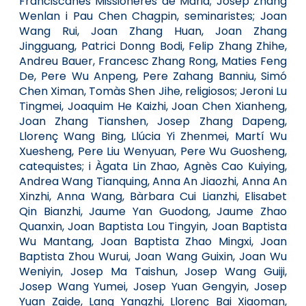
Franciscanes Missioneres de Maria; Josep Zhang
Wenlan i Pau Chen Chagpin, seminaristes; Joan
Wang Rui, Joan Zhang Huan, Joan Zhang
Jingguang, Patrici Donng Bodi, Felip Zhang Zhihe,
Andreu Bauer, Francesc Zhang Rong, Maties Feng
De, Pere Wu Anpeng, Pere Zahang Banniu, Simó
Chen Ximan, Tomàs Shen Jihe, religiosos; Jeroni Lu
Tingmei, Joaquim He Kaizhi, Joan Chen Xianheng,
Joan Zhang Tianshen, Josep Zhang Dapeng,
Llorenç Wang Bing, Llúcia Yi Zhenmei, Martí Wu
Xuesheng, Pere Liu Wenyuan, Pere Wu Guosheng,
catequistes; i Àgata Lin Zhao, Agnès Cao Kuiying,
Andrea Wang Tianquing, Anna An Jiaozhi, Anna An
Xinzhi, Anna Wang, Bàrbara Cui Lianzhi, Elisabet
Qin Bianzhi, Jaume Yan Guodong, Jaume Zhao
Quanxin, Joan Baptista Lou Tingyin, Joan Baptista
Wu Mantang, Joan Baptista Zhao Mingxi, Joan
Baptista Zhou Wurui, Joan Wang Guixin, Joan Wu
Weniyin, Josep Ma Taishun, Josep Wang Guiji,
Josep Wang Yumei, Josep Yuan Gengyin, Josep
Yuan Zaide, Lang Yangzhi, Llorenç Bai Xiaoman,