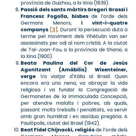
província de Guizhou, a la Xina (1839).
Passió dels sants màrtirs Gregori Grassi i
Francesc Fogolla, bisbes
de l’orde dels
Germans Menors,
i vint-i-quatre
companys
[3]
. Durant la persecució duta a
terme pel moviment dels Yihétuàn van ser
assassinats per odi al nom cristià. A la ciutat
de Tai-Joan-Fou, a la província de Shanxi, a
la Xina (1900).
Beata Paulina del Cor de Jesús
Agonitzant (Amàbilis) Wisenteiner,
verge
. Va viatjar d'Itàlia al Brasil. Quan
encara era una nena, va abraçar la vida
religiosa i va fundar la Congregació de
Germanetes de la Immaculada Concepció,
per atendre malalts i pobres, als quals,
passant molts treballs i penalitats, va servir
amb gran humilitat i en assídua pregària. A
Paulòpolis, ciutat del Brasil (1942).
Beat Fidel Chijnacki, religiós
de l’orde dels