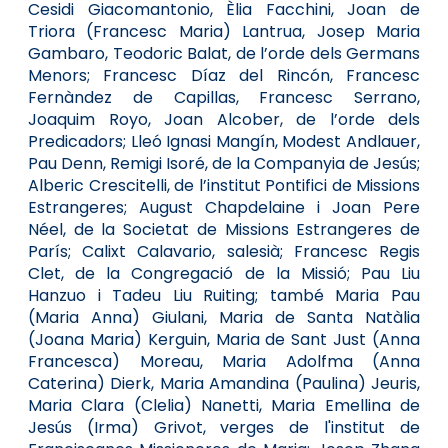
Cesidi Giacomantonio, Èlia Facchini, Joan de
Triora (Francesc Maria) Lantrua, Josep Maria
Gambaro, Teodoric Balat, de l’orde dels Germans
Menors; Francesc Díaz del Rincón, Francesc
Fernàndez de Capillas, Francesc Serrano,
Joaquim Royo, Joan Alcober, de l’orde dels
Predicadors; Lleó Ignasi Mangín, Modest Andlauer,
Pau Denn, Remigi Isoré, de la Companyia de Jesús;
Alberic Crescitelli, de l’institut Pontifici de Missions
Estrangeres; August Chapdelaine i Joan Pere
Néel, de la Societat de Missions Estrangeres de
París; Calixt Calavario, salesià; Francesc Regis
Clet, de la Congregació de la Missió; Pau Liu
Hanzuo i Tadeu Liu Ruiting; també Maria Pau
(Maria Anna) Giulani, Maria de Santa Natàlia
(Joana Maria) Kerguin, Maria de Sant Just (Anna
Francesca) Moreau, Maria Adolfma (Anna
Caterina) Dierk, Maria Amandina (Paulina) Jeuris,
Maria Clara (Clelia) Nanetti, Maria Emellina de
Jesús (Irma) Grivot, verges de l'institut de