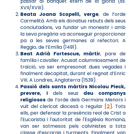
passar al banquet etern de la glòria (ss.
XVII/XVIII).
Beata Joana Scopelli, verge
, de l’orde
Carmelità. Amb els donatius rebuts dels seus
conciutadans, va fundar un monestir i amb
la seva pregària va aconseguir proporcionar
pa a les seves germanes al refectori. A
Reggio, de l’Emília (1491).
Beat Adrià Fortescue, màrtir
, pare de
família i cavaller. Acusat calumniosament de
traïció, va ser empresonat dues vegades i
finalment decapitat, durant el regnat d’Enric
VIII. A Londres, Anglaterra (1539).
Passió dels sants màrtirs Nicolau Pieck,
prevere, i
dels seus
deu companys
religiosos
de l’orde dels Germans Menors i
vuit del clericat diocesà o regular
[2]
. Tots
ells, per defensar la presència real de Crist a
l'Eucaristia i l'autoritat de l'Església Romana,
van ser sotmesos pels calvinistes a tota
classe d’escarnis i turments. Finalment van