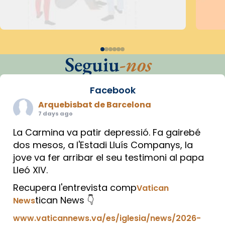
Seguiu
-nos
Facebook
Arquebisbat de Barcelona
7 days ago
La Carmina va patir depressió. Fa gairebé
dos mesos, a l'Estadi Lluís Companys, la
jove va fer arribar el seu testimoni al papa
Lleó XIV.
Recupera l'entrevista comp
Vatican
tican News 👇
News
www.vaticannews.va/es/iglesia/news/2026-