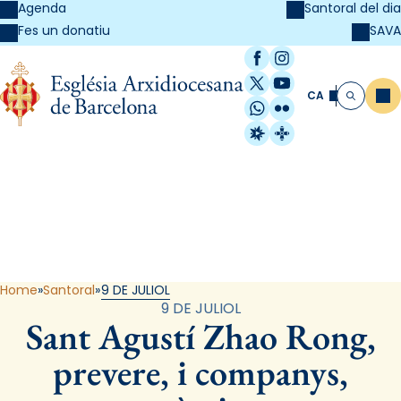
Agenda
Santoral del dia
SAVA
Fes un donatiu
Facebook
Instagram
X / Twitter
YouTube
CA
Me
Cerca
WhatsApp
Flickr
Radio Estel
Catalunya Cristi
Santoral
Home
Santoral
9 DE JULIOL
9 DE JULIOL
Sant Agustí Zhao Rong,
prevere, i companys,