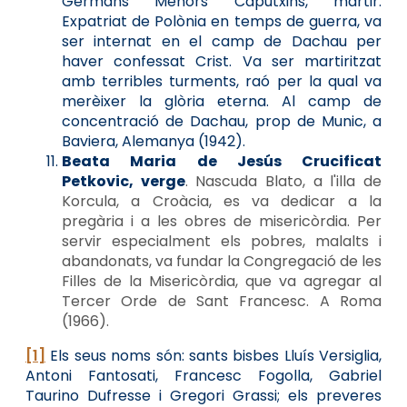
Germans Menors Caputxins, màrtir.
Expatriat de Polònia en temps de guerra, va
ser internat en el camp de Dachau per
haver confessat Crist. Va ser martiritzat
amb terribles turments, raó per la qual va
merèixer la glòria eterna. Al camp de
concentració de Dachau, prop de Munic, a
Baviera, Alemanya (1942).
Beata Maria de Jesús Crucificat
Petkovic, verge
. Nascuda Blato, a l'illa de
Korcula, a Croàcia, es va dedicar a la
pregària i a les obres de misericòrdia. Per
servir especialment els pobres, malalts i
abandonats, va fundar la Congregació de les
Filles de la Misericòrdia, que va agregar al
Tercer Orde de Sant Francesc. A Roma
(1966).
[1]
Els seus noms són: sants bisbes Lluís Versiglia,
Antoni Fantosati, Francesc Fogolla, Gabriel
Taurino Dufresse i Gregori Grassi; els preveres