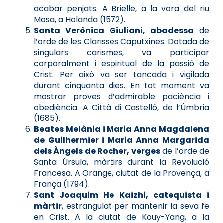
acabar penjats. A Brielle, a la vora del riu
Mosa, a Holanda (1572).
Santa Verònica Giuliani, abadessa
de
l’orde de les Clarisses Caputxines. Dotada de
singulars carismes, va participar
corporalment i espiritual de la passió de
Crist. Per això va ser tancada i vigilada
durant cinquanta dies. En tot moment va
mostrar proves d’admirable paciència i
obediència. A Città di Castelló, de l’Úmbria
(1685).
Beates Melània i Maria Anna Magdalena
de Guilhermier i Maria Anna Margarida
dels Àngels de Rocher, verges
de l’orde de
Santa Úrsula, màrtirs durant la Revolució
Francesa. A Orange, ciutat de la Provença, a
França (1794).
Sant Joaquim He Kaizhi, catequista i
màrtir
, estrangulat per mantenir la seva fe
en Crist. A la ciutat de Kouy-Yang, a la