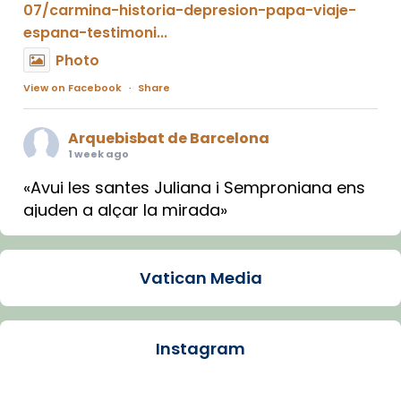
07/carmina-historia-depresion-papa-viaje-
espana-testimoni...
Photo
View on Facebook
·
Share
Arquebisbat de Barcelona
1 week ago
«Avui les santes Juliana i Semproniana ens
ajuden a alçar la mirada»
Mons. Sergi Gordo, bisbe de Tortosa, ha
presidit aquest 27 de juliol la missa de Les
Vatican Media
Santes de Mataró.
🔗
tinyurl.com/cvu5jmbk
📸 J. Merino
Instagram
Photo