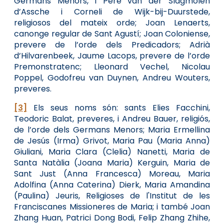
Germans Menors, i Pere van der Slagmolen
d’Assche i Corneli de Wijk-bij-Duurstede,
religiosos del mateix orde; Joan Lenaerts,
canonge regular de Sant Agustí; Joan Coloniense,
prevere de l’orde dels Predicadors; Adrià
d’Hilvarenbeek, Jaume Lacops, prevere de l’orde
Premonstratenc; Lleonard Vechel, Nicolau
Poppel, Godofreu van Duynen, Andreu Wouters,
preveres.
[3]
Els seus noms són: sants Elies Facchini,
Teodoric Balat, preveres, i Andreu Bauer, religiós,
de l’orde dels Germans Menors; Maria Ermellina
de Jesús (Irma) Grivot, Maria Pau (Maria Anna)
Giuliani, Maria Clara (Clelia) Nanetti, Maria de
Santa Natàlia (Joana Maria) Kerguin, Maria de
Sant Just (Anna Francesca) Moreau, Maria
Adolfina (Anna Caterina) Dierk, Maria Amandina
(Paulina) Jeuris, Religioses de l'Institut de les
Franciscanes Missioneres de Maria; i també Joan
Zhang Huan, Patrici Dong Bodi, Felip Zhang Zhihe,