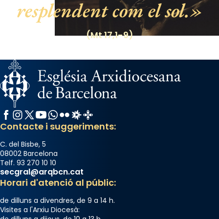
resplendent com el sol.
View on Facebook
·
Share
(Mt 17,1-9)
Facebook
Instagram
X / Twitter
YouTube
WhatsApp
Flickr
Radio Estel
Catalunya Cristiana
Contacte i suggeriments:
C. del Bisbe, 5
08002 Barcelona
Telf. 93 270 10 10
secgral@arqbcn.cat
Horari d'atenció al públic:
de dilluns a divendres, de 9 a 14 h.
Visites a l'Arxiu Diocesà:
de dilluns a dijous, de 10 a 13 h.