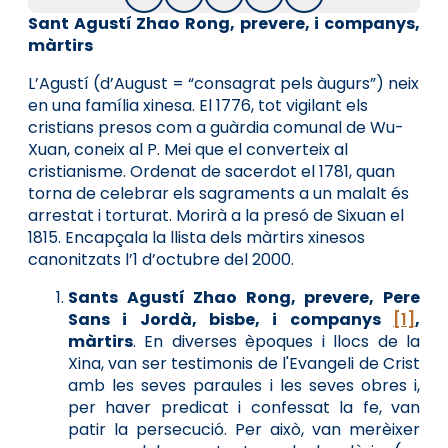
Sant Agustí Zhao Rong, prevere, i companys,
màrtirs
L’Agustí (d’August = “consagrat pels àugurs”) neix
en una família xinesa. El 1776, tot vigilant els
cristians presos com a guàrdia comunal de Wu-
Xuan, coneix al P. Mei que el converteix al
cristianisme. Ordenat de sacerdot el 1781, quan
torna de celebrar els sagraments a un malalt és
arrestat i torturat. Morirà a la presó de Sixuan el
1815. Encapçala la llista dels màrtirs xinesos
canonitzats l’1 d’octubre del 2000.
Sants Agustí Zhao Rong, prevere, Pere
Sans i Jordà, bisbe, i companys
[1]
,
màrtirs
. En diverses èpoques i llocs de la
Xina, van ser testimonis de l'Evangeli de Crist
amb les seves paraules i les seves obres i,
per haver predicat i confessat la fe, van
patir la persecució. Per això, van merèixer