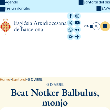
Agenda
Santoral del dia
SAVA
Fes un donatiu
Facebook
Instagram
X / Twitter
YouTube
CA
Me
Cerca
WhatsApp
Flickr
Radio Estel
Catalunya Cristi
Santoral
Home
Santoral
6 D’ABRIL
6 D'ABRIL
Beat Notker Balbulus,
monjo