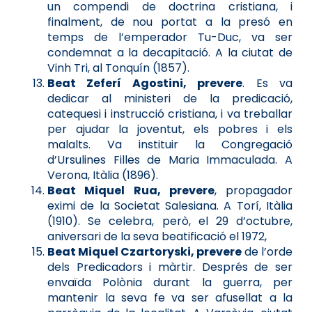
un compendi de doctrina cristiana, i
finalment, de nou portat a la presó en
temps de l’emperador Tu-Duc, va ser
condemnat a la decapitació. A la ciutat de
Vinh Tri, al Tonquín (1857).
Beat Zeferí Agostini, prevere
. Es va
dedicar al ministeri de la predicació,
catequesi i instrucció cristiana, i va treballar
per ajudar la joventut, els pobres i els
malalts. Va instituir la Congregació
d’Ursulines Filles de Maria Immaculada. A
Verona, Itàlia (1896).
Beat Miquel Rua, prevere
, propagador
eximi de la Societat Salesiana. A Torí, Itàlia
(1910). Se celebra, però, el 29 d’octubre,
aniversari de la seva beatificació el 1972,
Beat Miquel Czartoryski, prevere
de l’orde
dels Predicadors i màrtir. Després de ser
envaïda Polònia durant la guerra, per
mantenir la seva fe va ser afusellat a la