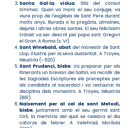
Santa Gal·la
,
vídua
, filla del cònsol
Símmac. Quan va morir el seu cònjuge, va
viure prop de l’església de Sant Pere durant
molts anys, lliurada a la pregària, almoines,
dejunis i altres obres santes. El seu felicíssim
trànsit va ser descrit pel papa sant Gregori
el Gran. A Roma (s. VI).
Sant Winebald, abat
del monestir de Sant
Llop, il·lustre per la seva austeritat. A Troyes,
Nèustria (~ 620).
Sant Prudenci, bisbe
. Va preparar per als
itinerants un breviari del Saltiri, va recollir de
les Sagrades Escriptures els preceptes per
als candidats al sacerdoci i va restaurar la
disciplina dels monestirs. A Troyes, Nèustria
(861).
Naixement per al cel de sant Metodi,
bisbe
, juntament amb el seu germà sant
Ciril, la memòria del qual se celebra el dia
catorze de febrer. A Velehrad, Moràvia