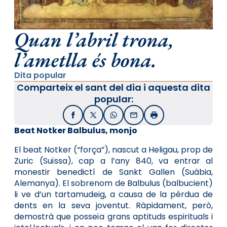
Quan l’abril trona,
l’ametlla és bona.
Dita popular
Comparteix el sant del dia i aquesta dita
popular:
Facebook
X / Twitter
WhatsApp
Email
Imprimir
Beat Notker Balbulus, monjo
El beat Notker (“força”), nascut a Heligau, prop de
Zuric (Suïssa), cap a l’any 840, va entrar al
monestir benedictí de Sankt Gallen (Suàbia,
Alemanya). El sobrenom de Balbulus (balbucient)
li ve d’un tartamudeig, a causa de la pèrdua de
dents en la seva joventut. Ràpidament, però,
demostrà que posseïa grans aptituds espirituals i