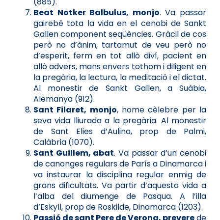
(885).
Beat Notker Balbulus, monjo
. Va passar
gairebé tota la vida en el cenobi de Sankt
Gallen component seqüències. Gràcil de cos
però no d’ànim, tartamut de veu però no
d’esperit, ferm en tot allò diví, pacient en
allò advers, mans envers tothom i diligent en
la pregària, la lectura, la meditació i el dictat.
Al monestir de Sankt Gallen, a Suàbia,
Alemanya (912).
Sant Filaret, monjo
, home cèlebre per la
seva vida lliurada a la pregària. Al monestir
de Sant Elies d’Aulina, prop de Palmi,
Calàbria (1070).
Sant Guillem, abat
. Va passar d’un cenobi
de canonges regulars de París a Dinamarca i
va instaurar la disciplina regular enmig de
grans dificultats. Va partir d’aquesta vida a
l’alba del diumenge de Pasqua. A l’illa
d’Eskyll, prop de Roskilde, Dinamarca (1203).
Passió de sant Pere de Verona, prevere
de