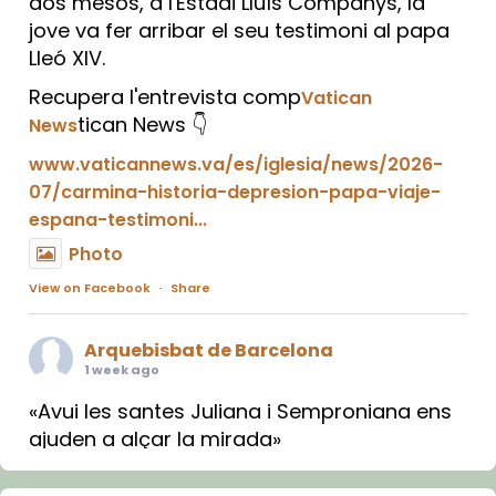
dos mesos, a l'Estadi Lluís Companys, la
jove va fer arribar el seu testimoni al papa
Lleó XIV.
Recupera l'entrevista comp
Vatican
tican News 👇
News
www.vaticannews.va/es/iglesia/news/2026-
07/carmina-historia-depresion-papa-viaje-
espana-testimoni...
Photo
View on Facebook
·
Share
Arquebisbat de Barcelona
1 week ago
«Avui les santes Juliana i Semproniana ens
ajuden a alçar la mirada»
Mons. Sergi Gordo, bisbe de Tortosa, ha