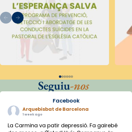
Seguiu
-nos
Facebook
Arquebisbat de Barcelona
1 week ago
La Carmina va patir depressió. Fa gairebé