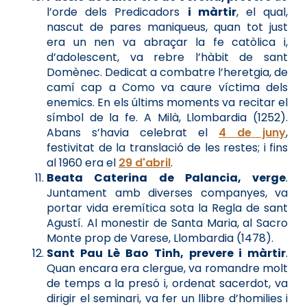
l’orde dels Predicadors
i màrtir
, el qual,
nascut de pares maniqueus, quan tot just
era un nen va abraçar la fe catòlica i,
d’adolescent, va rebre l’hàbit de sant
Domènec. Dedicat a combatre l’heretgia, de
camí cap a Como va caure víctima dels
enemics. En els últims moments va recitar el
símbol de la fe. A Milà, Llombardia (1252).
Abans s’havia celebrat el
4 de juny
,
festivitat de la translació de les restes; i fins
al 1960 era el
29 d'abril
.
Beata Caterina de Palancia, verge
.
Juntament amb diverses companyes, va
portar vida eremítica sota la Regla de sant
Agustí. Al monestir de Santa Maria, al Sacro
Monte prop de Varese, Llombardia (1478).
Sant Pau Lè Bao Tinh, prevere i màrtir
.
Quan encara era clergue, va romandre molt
de temps a la presó i, ordenat sacerdot, va
dirigir el seminari, va fer un llibre d’homilies i