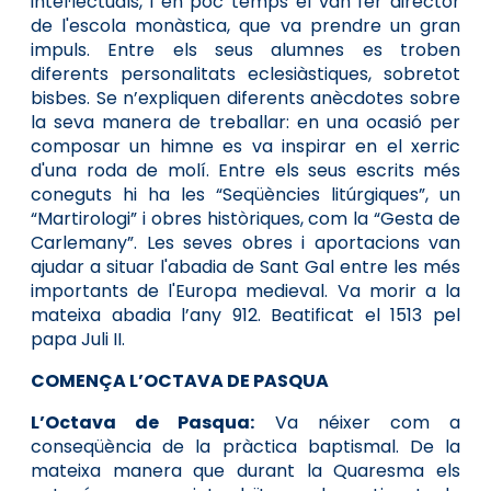
intel·lectuals, i en poc temps el van fer director
de l'escola monàstica, que va prendre un gran
impuls. Entre els seus alumnes es troben
diferents personalitats eclesiàstiques, sobretot
bisbes. Se n’expliquen diferents anècdotes sobre
la seva manera de treballar: en una ocasió per
composar un himne es va inspirar en el xerric
d'una roda de molí. Entre els seus escrits més
coneguts hi ha les “Seqüències litúrgiques”, un
“Martirologi” i obres històriques, com la “Gesta de
Carlemany”. Les seves obres i aportacions van
ajudar a situar l'abadia de Sant Gal entre les més
importants de l'Europa medieval. Va morir a la
mateixa abadia l’any 912. Beatificat el 1513 pel
papa Juli II.
COMENÇA L’OCTAVA DE PASQUA
L’Octava de Pasqua:
Va néixer com a
conseqüència de la pràctica baptismal. De la
mateixa manera que durant la Quaresma els