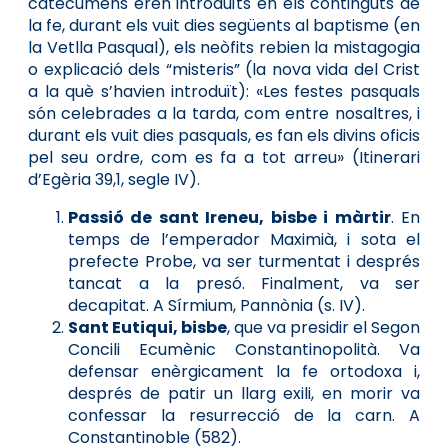
catecúmens eren introduïts en els continguts de
la fe, durant els vuit dies següents al baptisme (en
la Vetlla Pasqual), els neòfits rebien la mistagogia
o explicació dels “misteris” (la nova vida del Crist
a la què s’havien introduït): «Les festes pasquals
són celebrades a la tarda, com entre nosaltres, i
durant els vuit dies pasquals, es fan els divins oficis
pel seu ordre, com es fa a tot arreu» (Itinerari
d’Egèria 39,1, segle IV).
Passió de sant Ireneu, bisbe i màrtir
. En
temps de l’emperador Maximià, i sota el
prefecte Probe, va ser turmentat i després
tancat a la presó. Finalment, va ser
decapitat. A Sírmium, Pannònia (s. IV).
Sant Eutiqui, bisbe
, que va presidir el Segon
Concili Ecumènic Constantinopolità. Va
defensar enèrgicament la fe ortodoxa i,
després de patir un llarg exili, en morir va
confessar la resurrecció de la carn. A
Constantinoble (582).