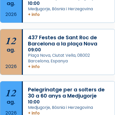
ag.
10:00
View on Facebook
·
Share
Medjugorje, Bòsnia i Herzegovina
2026
+ info
Arquebisbat de Barcelona
2 weeks ago
Jaume, fill de Zebedeu, és juntament amb el
12
437 Festes de Sant Roc de
seu germà Joan i Pere un dels que
Barcelona a la plaça Nova
acompanyava més de prop Jesús.
ag.
09:00
Plaça Nova, Ciutat Vella, 08002
Segons el llibre dels Fets (12,2) fou el primer
Barcelona, Espanya
apòstol màrtir, decapitat a Jerusalem per
2026
+ info
Herodes Agripa (vers l'any 44).
Patró de Galícia, després de les invasions
musulmanes fou venerat com a patró dels
12
Pelegrinatge per a solters de
Regnes castellans i més tard de tota
30 a 60 anys a Medjugorje
Espanya.
ag.
10:00
El seu sepulcre a Compostela fou un gran
Medjugorje, Bòsnia i Herzegovina
2026
centre de peregrinacions medievals de tot
+ info