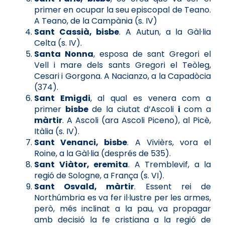
primer en ocupar la seu episcopal de Teano.
A Teano, de la Campània (s. IV)
Sant Cassià, bisbe
. A Autun, a la Gàl·lia
Celta (s. IV).
Santa Nonna
, esposa de sant Gregori el
Vell i mare dels sants Gregori el Teòleg,
Cesari i Gorgona. A Nacianzo, a la Capadòcia
(374).
Sant Emigdi
, al qual es venera com a
primer
bisbe
de la ciutat d’Ascoli
i
com a
màrtir
. A Ascoli (ara Ascoli Piceno), al Picè,
Itàlia (s. IV).
Sant Venanci, bisbe
. A Vivièrs, vora el
Roine, a la Gàl·lia (després de 535).
Sant Viàtor, eremita
. A Tremblevif, a la
regió de Sologne, a França (s. VI).
Sant Osvald, màrtir
. Essent rei de
Northúmbria es va fer il·lustre per les armes,
però, més inclinat a la pau, va propagar
amb decisió la fe cristiana a la regió de