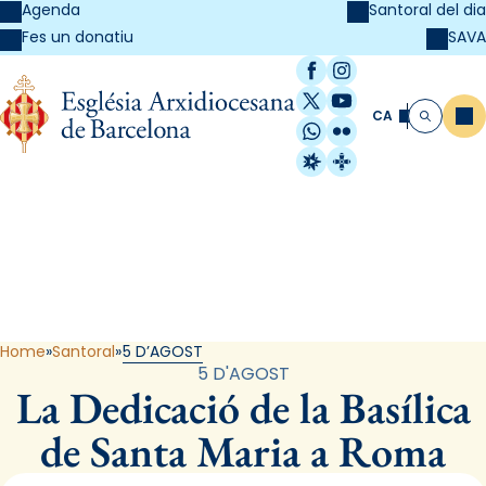
Agenda
Santoral del dia
SAVA
Fes un donatiu
Facebook
Instagram
X / Twitter
YouTube
CA
Me
Cerca
WhatsApp
Flickr
Radio Estel
Catalunya Cristi
Santoral
Home
Santoral
5 D’AGOST
5 D'AGOST
La Dedicació de la Basílica
de Santa Maria a Roma