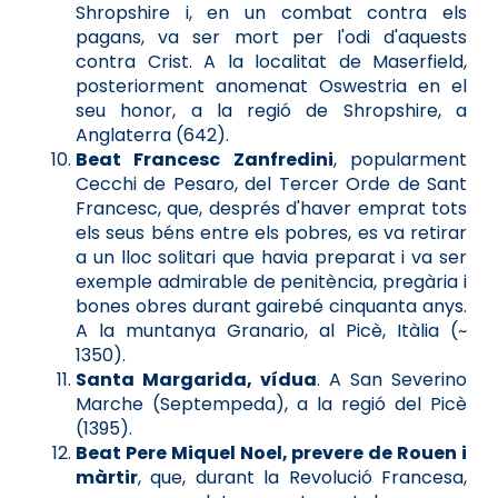
Shropshire i, en un combat contra els
pagans, va ser mort per l'odi d'aquests
contra Crist. A la localitat de Maserfield,
posteriorment anomenat Oswestria en el
seu honor, a la regió de Shropshire, a
Anglaterra (642).
Beat Francesc Zanfredini
, popularment
Cecchi de Pesaro, del Tercer Orde de Sant
Francesc, que, després d'haver emprat tots
els seus béns entre els pobres, es va retirar
a un lloc solitari que havia preparat i va ser
exemple admirable de penitència, pregària i
bones obres durant gairebé cinquanta anys.
A la muntanya Granario, al Picè, Itàlia (~
1350).
Santa Margarida, vídua
. A San Severino
Marche (Septempeda), a la regió del Picè
(1395).
Beat Pere Miquel Noel, prevere de Rouen i
màrtir
, que, durant la Revolució Francesa,