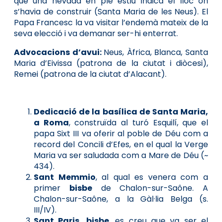
que una nevada en ple estiu indicà el lloc on
s’havia de construir (Santa Maria de les Neus). El
Papa Francesc la va visitar l’endemà mateix de la
seva elecció i va demanar ser-hi enterrat.
Advocacions d’avui:
Neus, Àfrica, Blanca, Santa
Maria d’Eivissa (patrona de la ciutat i diòcesi),
Remei (patrona de la ciutat d’Alacant).
Dedicació de la basílica de Santa Maria,
a Roma
, construïda al turó Esquilí, que el
papa Sixt III va oferir al poble de Déu com a
record del Concili d’Efes, en el qual la Verge
Maria va ser saludada com a Mare de Déu (~
434).
Sant Memmio
, al qual es venera com a
primer
bisbe
de Chalon-sur-Saône. A
Chalon-sur-Saône, a la Gàl·lia Belga (s.
III/IV).
Sant Paris, bisbe
, es creu que va ser el