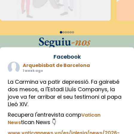
Seguiu
-nos
Facebook
Arquebisbat de Barcelona
1 week ago
La Carmina va patir depressió. Fa gairebé
dos mesos, a l'Estadi Lluís Companys, la
jove va fer arribar el seu testimoni al papa
Lleó XIV.
Recupera l'entrevista comp
Vatican
tican News 👇
News
www.vaticannews.va/es/iglesia/news/2026-