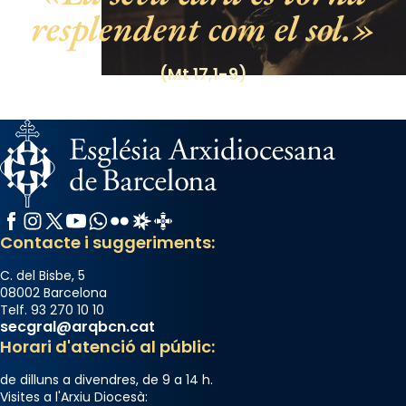
Photo
resplendent com el sol.
View on Facebook
·
Share
(Mt 17,1-9)
Facebook
Instagram
X / Twitter
YouTube
WhatsApp
Flickr
Radio Estel
Catalunya Cristiana
Contacte i suggeriments:
C. del Bisbe, 5
08002 Barcelona
Telf. 93 270 10 10
secgral@arqbcn.cat
Horari d'atenció al públic:
de dilluns a divendres, de 9 a 14 h.
Visites a l'Arxiu Diocesà: