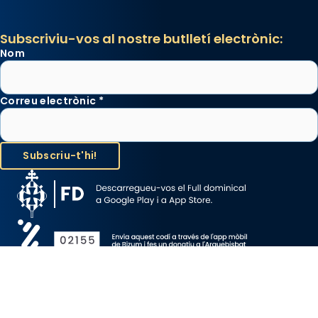
Subscriviu-vos al nostre butlletí electrònic:
Nom
Correu electrònic
*
Avís Legal
Protecció de Dades
Política de Cookies
Canal de denúncia
Copyright 2026 ©ARQUEBISBAT DE BARCELONA, tots els drets