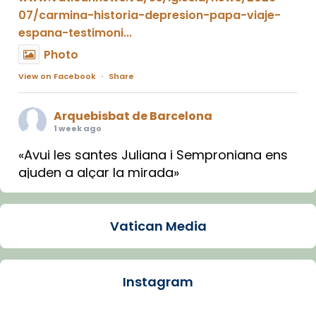
07/carmina-historia-depresion-papa-viaje-
espana-testimoni...
Photo
View on Facebook
·
Share
Arquebisbat de Barcelona
1 week ago
«Avui les santes Juliana i Semproniana ens
ajuden a alçar la mirada»
Mons. Sergi Gordo, bisbe de Tortosa, ha
presidit aquest 27 de juliol la missa de Les
Vatican Media
Santes de Mataró.
🔗
tinyurl.com/cvu5jmbk
📸 J. Merino
Instagram
Photo