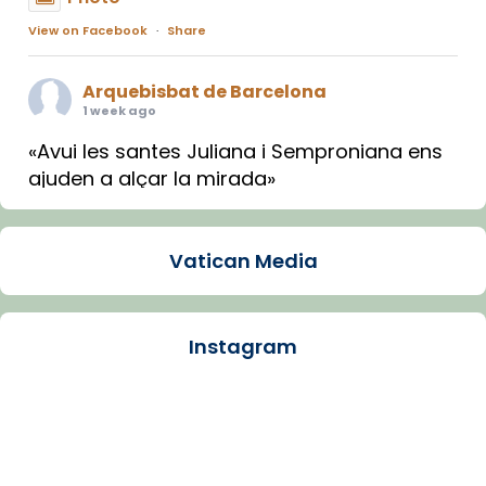
View on Facebook
·
Share
Arquebisbat de Barcelona
1 week ago
«Avui les santes Juliana i Semproniana ens
ajuden a alçar la mirada»
Mons. Sergi Gordo, bisbe de Tortosa, ha
presidit aquest 27 de juliol la missa de Les
Vatican Media
Santes de Mataró.
🔗
tinyurl.com/cvu5jmbk
📸 J. Merino
Instagram
Photo
View on Facebook
·
Share
Arquebisbat de Barcelona
is at Catedral