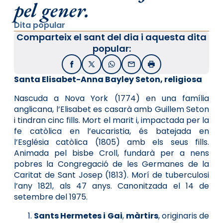
pel gener.
Dita popular
Comparteix el sant del dia i aquesta dita
popular:
Facebook
X / Twitter
WhatsApp
Email
Imprimir
Santa Eli
sabet-Anna Bayley Seton, religiosa
Nascuda a Nova York (1774) en una família
anglicana, l’Elisabet es casarà amb Guillem Seton
i tindran cinc fills. Mort el marit i, impactada per la
fe catòlica en l’eucaristia, és batejada en
l’Església catòlica (1805) amb els seus fills.
Animada pel bisbe Croll, fundarà per a nens
pobres la Congregació de les Germanes de la
Caritat de Sant Josep (1813). Morí de tuberculosi
l’any 1821, als 47 anys. Canonitzada el 14 de
setembre del 1975.
Sants Hermetes i Gai
,
màrtirs
, originaris de