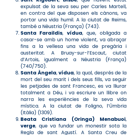
expulsat de la seva seu per Carles Martell,
en contra del que disposen els cànons, va
portar una vida humil. A la ciutat de Reims,
també a Nèustria (França) (743).
Santa Faraildis
,
vídua
, que, obligada a
casar-se amb un home violent, va abraçar
fins a la vellesa una vida de pregària i
austeritat. A Bruay-sur-l’Escaut, ciutat
d’Artois, igualment a Nèustria (França)
(740/750).
Santa Àngela
,
vídua
, la qual, després de la
mort del seu marit i dels seus fills, va seguir
les petjades de sant Francesc, es va lliurar
totalment a Déu, i va escriure un llibre on
narra les experiències de la seva vida
mística. A la ciutat de Foligno, l’Úmbria
(Itàlia) (1309).
Beata Cristiana (Oringa) Menabuoi
,
verge
, que va fundar un monestir sota la
Regla de sant Agustí. A Santa Creu de