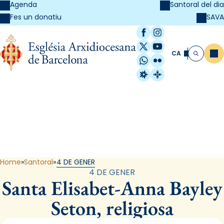
Agenda
Santoral del dia
SAVA
Fes un donatiu
Facebook
Instagram
X / Twitter
YouTube
CA
Me
Cerca
WhatsApp
Flickr
Radio Estel
Catalunya Cristi
Santoral
Home
Santoral
4 DE GENER
4 DE GENER
Santa Elisabet-Anna Bayley
Seton, religiosa