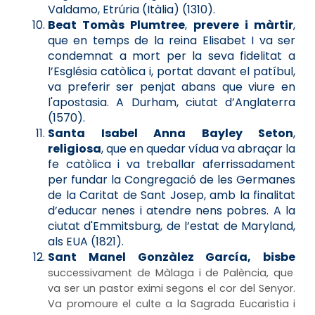
Valdamo, Etrúria (Itàlia) (1310).
Beat Tomàs Plumtree
,
prevere i màrtir
,
que en temps de la reina Elisabet I va ser
condemnat a mort per la seva fidelitat a
l’Església catòlica i, portat davant el patíbul,
va preferir ser penjat abans que viure en
l'apostasia. A Durham, ciutat d’Anglaterra
(1570).
Santa Isabel Anna Bayley Seton
,
religiosa
, que en quedar vídua va abraçar la
fe catòlica i va treballar aferrissadament
per fundar la Congregació de les Germanes
de la Caritat de Sant Josep, amb la finalitat
d’educar nenes i atendre nens pobres. A la
ciutat d'Emmitsburg, de l’estat de Maryland,
als EUA (1821).
Sant Manel Gonzàlez García, bisbe
successivament de Màlaga i de Palència, que
va ser un pastor eximi segons el cor del Senyor.
Va promoure el culte a la Sagrada Eucaristia i