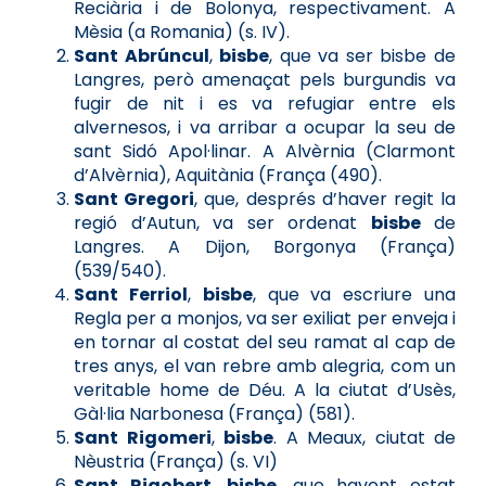
Reciària i de Bolonya, respectivament. A
Mèsia (a Romania) (s. IV).
Sant Abrúncul
,
bisbe
, que va ser bisbe de
Langres, però amenaçat pels burgundis va
fugir de nit i es va refugiar entre els
alvernesos, i va arribar a ocupar la seu de
sant Sidó Apol·linar. A Alvèrnia (Clarmont
d’Alvèrnia), Aquitània (França (490).
Sant Gregori
, que, després d’haver regit la
regió d’Autun, va ser ordenat
bisbe
de
Langres. A Dijon, Borgonya (França)
(539/540).
Sant Ferriol
,
bisbe
, que va escriure una
Regla per a monjos, va ser exiliat per enveja i
en tornar al costat del seu ramat al cap de
tres anys, el van rebre amb alegria, com un
veritable home de Déu. A la ciutat d’Usès,
Gàl·lia Narbonesa (França) (581).
Sant Rigomeri
,
bisbe
. A Meaux, ciutat de
Nèustria (França) (s. VI)
Sant Rigobert
,
bisbe
, que havent estat