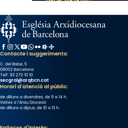
(Mt 16,24-28)
Facebook
Instagram
X / Twitter
YouTube
WhatsApp
Flickr
Radio Estel
Catalunya Cristiana
Contacte i suggeriments:
C. del Bisbe, 5
08002 Barcelona
Telf. 93 270 10 10
secgral@arqbcn.cat
Horari d'atenció al públic:
de dilluns a divendres, de 9 a 14 h.
Visites a l'Arxiu Diocesà:
de dilluns a dijous, de 10 a 13 h.
Enllaços d'interès: