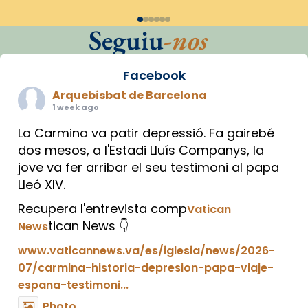
Seguiu
-nos
Facebook
Arquebisbat de Barcelona
1 week ago
La Carmina va patir depressió. Fa gairebé
dos mesos, a l'Estadi Lluís Companys, la
jove va fer arribar el seu testimoni al papa
Lleó XIV.
Recupera l'entrevista comp
Vatican
tican News 👇
News
www.vaticannews.va/es/iglesia/news/2026-
07/carmina-historia-depresion-papa-viaje-
espana-testimoni...
Photo