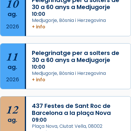
10
processó (recuperada el 1972) al voltant
30 a 60 anys a Medjugorje
del temple amb les relíquies de les santes.
ag.
10:00
Des de 1985 hi participa també un grup de
Medjugorje, Bòsnia i Herzegovina
2026
diablesses amb música i ball propis. Festa
+ info
gran a Mataró.
«Si vols saber què és calor, ves per les
Santes a Mataró»🥵.
11
Pelegrinatge per a solters de
30 a 60 anys a Medjugorje
Photo
ag.
10:00
View on Facebook
·
Share
Medjugorje, Bòsnia i Herzegovina
2026
+ info
Arquebisbat de Barcelona
2 weeks ago
Jaume, fill de Zebedeu, és juntament amb el
12
437 Festes de Sant Roc de
seu germà Joan i Pere un dels que
Barcelona a la plaça Nova
acompanyava més de prop Jesús.
ag.
09:00
Plaça Nova, Ciutat Vella, 08002
Segons el llibre dels Fets (12,2) fou el primer