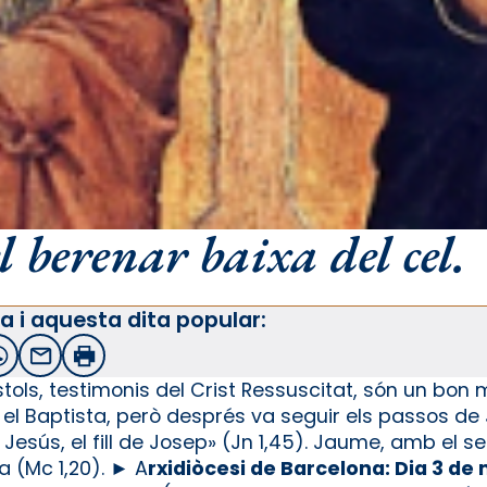
 berenar baixa del cel.
a i aquesta dita popular:
witter
WhatsApp
Email
Imprimir
tols, testimonis del Crist Ressuscitat, són un bo
n el Baptista, però després va seguir els passos de
s, Jesús, el fill de Josep» (Jn 1,45). Jaume, amb el 
a (Mc 1,20). ► A
rxidiòcesi de Barcelona: Dia 3 de