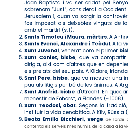
Joan Baptista i va ser cridat pel Senyo
sobrenom “Just”, considerat a Occident c
Jerusalem i, quan va sorgir la controvèr
fos imposat als deixebles vinguts de la 
amb el martiri (s. I).
Sants Timoteu i Maura, màrtirs
. A Anti
Sants Evenci, Alexandre i Teòdul
. A la 
Sant Juvenal
, venerat com el primer
bi
Sant Conlet, bisbe
, que va compartir 
dirigia, així com d'altres que en depeni
els prelats del seu país. A Kildare, Irlanda
Sant Pere, bisbe
, que va mostrar una i
pau als litigis per bé de les ànimes. A Arg
Sant Ansfrid, bisbe
d'Utrecht. En quedar 
monestir de Fohorst, a Flandes (~ 1008).
Sant Teodosi, abat
. Segons la tradici
instituir la vida cenobítica. A Kíiv, Rússia
Beata Emília Bicchieri, verge
de l’orde d
contenta els serveis més humils de la casa a la vida