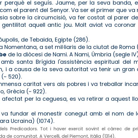
r perquè el seguís. Jaume, per la seva banda, era
om el parent del Senyor. Va ser el primer que va re
sia sobre la circumcisió, va fer costat al parer d
gentilitat aquell antic jou. Molt aviat va coronar
nòupolis, de Tebaida, Egipte (286).
via Nomentana, a set mil·liaris de la ciutat de Roma (ss
sbe
de la diòcesi de Nami. A Nami, Úmbria (segle IV)
amb santa Brígida l'assistència espiritual del m
en, i a causa de la seva autoritat va tenir un gra
 (~ 520).
mmensa caritat vers als pobres i va treballar inc
o, Grècia (~ 922).
afectat per la ceguesa, es va retirar a aquest lloc
ó, va fundar el monestir conegut amb el nom de l
 (ara Ucraïna) (1074).
els Predicadors. Tot i haver exercit sovint el càrrec de pri
 de comunitat. A Vercelli, del Piemont, Itàlia (1314).