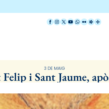
Facebook
Instagram
X / Twitter
YouTube
WhatsApp
Flickr
Radio Est
Catal
Santoral
3 DE MAIG
 Felip i Sant Jaume, apò