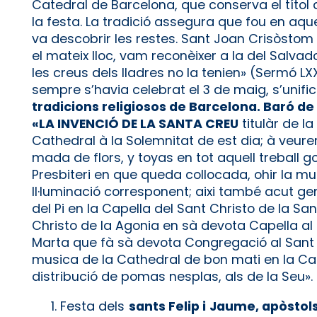
Catedral de Barcelona, que conserva el títol 
la festa. La tradició assegura que fou en aqu
va descobrir les restes. Sant Joan Crisòstom 
el mateix lloc, vam reconèixer a la del Salvad
les creus dels lladres no la tenien» (Sermó LX
sempre s’havia celebrat el 3 de maig, s’unific
tradicions religiosos de Barcelona. Baró de
«LA INVENCIÓ DE LA SANTA CREU
titulàr de l
Cathedral à la Solemnitat de est dia; à veure
mada de flors, y toyas en tot aquell treball g
Presbiteri en que queda collocada, ohir la mu
Il·luminació corres­ponent; aixi també acut ge
del Pi en la Capella del Sant Christo de la San
Christo de la Agonia en sà devota Capella al e
Marta que fà sà devota Congregació al Sant Ch
musica de la Cathedral de bon mati en la Capel
distribució de pomas nesplas, als de la Seu»
Festa dels
sants Felip i Jaume, apòstol