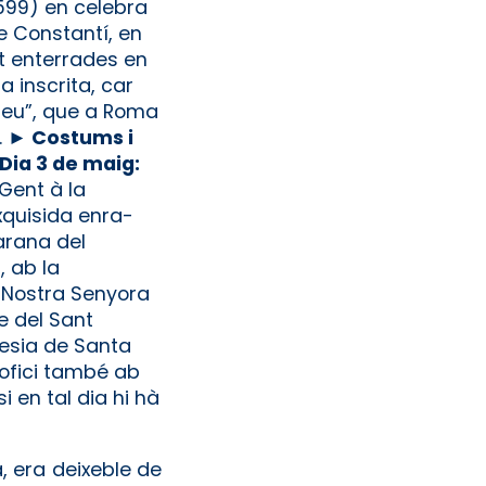
 599) en celebra
e Constantí, en
at enterrades en
a inscrita, car
 Creu”, que a Roma
.
► Costums i
Dia 3 de maig:
 Gent à la
Exquisida enra­
barana del
, ab la
de Nostra Senyora
ge del Sant
lesia de Santa
 ofici també ab
 en tal dia hi hà
a, era deixeble de