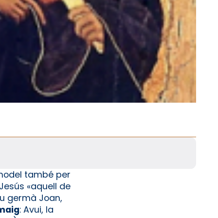
n model també per
 Jesús «aquell de
seu germà Joan,
 maig
: Avui, la