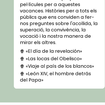
pel·lícules per a aquestes
vacances. Històries per a tots els
públics que ens conviden a fer-
nos preguntes sobre l'acollida, la
superació, la convivència, la
vocació i la nostra manera de
mirar els altres.
🍿 «El día de la revelación»
🍿 «Las locas del Obelisco»
🍿 «Viaje al país de los blancos»
🍿 «León XIV, el hombre detrás
del Papa»
🍿 «Las ovejas detectives»
▶️ Descobreix les seves
recomanacions i prepara una