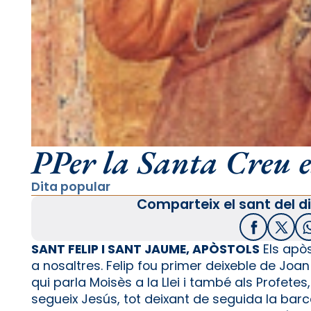
PPer la Santa Creu el
Dita popular
Comparteix el sant del di
Facebook
X / T
SANT FELIP I SANT JAUME, APÒSTOLS
Els apòs
a nosaltres. Felip fou primer deixeble de Joa
qui parla Moisès a la Llei i també als Profete
segueix Jesús, tot deixant de seguida la barc