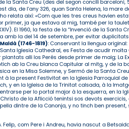
de la Santa Creu (des del segon concili barceloní,
est dia, de l’any 326, quan Santa Helena, la mare d
ho relata així: «Com que les tres creus havien est
or primer, ja que estava al mig, també per la taulet
XXIV). El 1960, la festa de la “Invenció de la Santa
a amb la del 14 de setembre, per evitar duplicitats
 Maldà (1746-1819)
: Conservant la llengua original:
a Santa Iglesia Ca­thedral, es Festa de acudir molta
r plantats alli los Perés desde primer de maig; La 
otich ab la Creu blanca Capitu­lar al mitg, y de la 
­sica en la Misa Solemne, y Sermó de la Santa Creu
nt à la present Festivitat en la Iglesia Parroquial 
ch, y en la Igleisa de la Trinitat calsada, à la Imat
ntrarse per lo portal major à la esquerra, en la Ig
risto de la Aflicció tenintsi sos devots exercicis,
la dintre de la Canonja, y no tinch ben present, si
.
s
. Felip, com Pere i Andreu, havia nascut a Betsaid