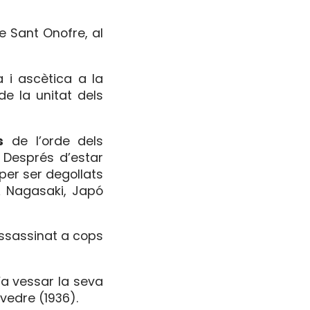
e Sant Onofre, al
 i ascètica a la
e la unitat dels
s
de l’orde dels
. Després d’estar
per ser degollats
A Nagasaki, Japó
assassinat a cops
a vessar la seva
vedre (1936).