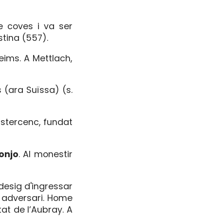
e coves i va ser
stina (557).
eims. A Mettlach,
is (ara Suïssa) (s.
istercenc, fundat
onjo
. Al monestir
desig d'ingressar
n adversari. Home
at de l’Aubray. A