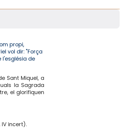
nom propi,
l vol dir: "Força
e l'església de
 de Sant Miquel, a
 quals la Sagrada
re, el glorifiquen
IV incert).