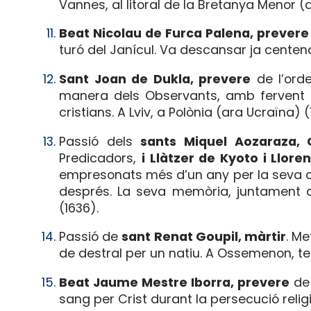
Vannes, al litoral de la Bretanya Menor (
Beat Nicolau de Furca Palena, prevere
turó del Janícul. Va descansar ja centena
Sant Joan de Dukla, prevere
de l’orde
manera dels Observants, amb fervent d
cristians. A Lviv, a Polònia (ara Ucraïna) 
Passió dels
sants Miquel Aozaraza, 
Predicadors,
i Llàtzer de Kyoto i Llore
empresonats més d’un any per la seva cond
després. La seva memòria, juntament a
(1636).
Passió de
sant Renat Goupil, màrtir
. M
de destral per un natiu. A Ossemenon, te
Beat Jaume Mestre Iborra, prevere
de 
sang per Crist durant la persecució reli