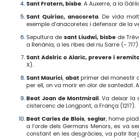
Sant Fratern, bisbe
. A Auxerre, a la Gàl
Sant Quiríac, anacoreta
. De vida mol
exemple d’anacoretes i defensor de la ver
Sepultura de
sant Liudwí, bisbe
de Trève
a Renània, a les ribes del riu Sarre (~ 717)
Sant Adelric o Alaric, prevere i eremit
X).
Sant Maurici
,
abat
primer del monestir d
per ell, on va morir en olor de santedat. 
Beat Joan de Montmirail
. Va deixar la 
cistercenc de Longpont, a França (1217).
Beat Carles de Blois
,
seglar
, home piad
a l’orde dels Germans Menors, es va sen
constant en les desgràcies, va patir llar