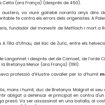
·lia Celta (ara França) (després de 450).
t austera, va viure gairebé noranta anys dins d
itable fe contra els errors dels origenistes. A Pale
ris, fundador del monestir de Mettlach i mort a R
.
a
. A l'illa d’Ufnau, del llac de Zuric, entre els helvec
e Langonnet i després del de Camoet, de l’orde C
A la Bretanya Menor (ara França) (1191).
seva professió d’il·lustre cavaller per la d’humil
m
ós, mans i humil, duc de Bretanya. Malgrat el seu 
tir obligat a defensar el principat en contra d'u
ga presó. Va ser assassinat en una batalla, al cost