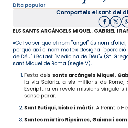
Dita popular
Comparteix el sant del di
Facebook
X / T
ELS SANTS ARCÀNGELS MIQUEL, GABRIEL I RA
«Cal saber que el nom "àngel" és nom d'ofici
perquè així el nom mateix designa l'operació qu
de Déu" i Rafael: "Medicina de Déu"» (St. Grego
sant Miquel de Roma (segle V).
Festa dels
sants arcàngels Miquel, Gabr
la via Salària, a sis mil·liaris de Rom
Escriptura en revela missions singulars i 
sense parar.
Sant Eutiqui, bisbe i màrtir
. A Perint o He
Santes màrtirs Rípsimes, Gaiana i co