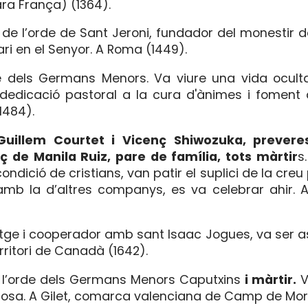
ara França) (1364).
de l’orde de Sant Jeroni, fundador del monestir d
ri en el Senyor. A Roma (1449).
 dels Germans Menors. Va viure una vida oculta
edicació pastoral a la cura d'ànimes i foment d
(1484).
Guillem Courtet i Vicenç Shiwozuka, prevere
nç de Manila Ruiz, pare de família, tots màrtir
s
ició de cristians, van patir el suplici de la creu 
mb la d’altres companys, es va celebrar ahir. 
etge i cooperador amb sant Isaac Jogues, va ser 
rritori de Canadà (1642).
l’orde dels Germans Menors Caputxins
i màrtir.
V
giosa. A Gilet, comarca valenciana de Camp de Mor