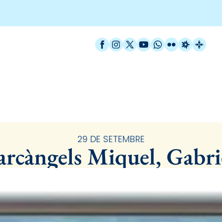
Facebook
Instagram
X / Twitter
YouTube
WhatsApp
Flickr
Radio Est
Catal
Santoral
29 DE SETEMBRE
 arcàngels Miquel, Gabrie