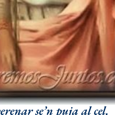
erenar se’n puja al cel.