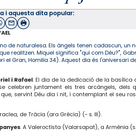
a i aquesta dita popular:
witter
WhatsApp
Email
Imprimir
FAEL
, no de naturalesa. Els àngels tenen cadascun, un 
e realitzen. Miquel significa "qui com Déu?", Gabrie
ri el Gran, Homilia 34). Aquest dia és l'aniversari d
iel i Rafael
. El dia de la dedicació de la basílica
a, se celebren juntament els tres arcàngels, dels
que, servint Déu dia i nit, i contemplant el seu rost
raclea, de Tràcia (ara Grècia) (~ s. III).
mpanyes
. A Valeroctista (Valarsapat), a Armènia (s. 