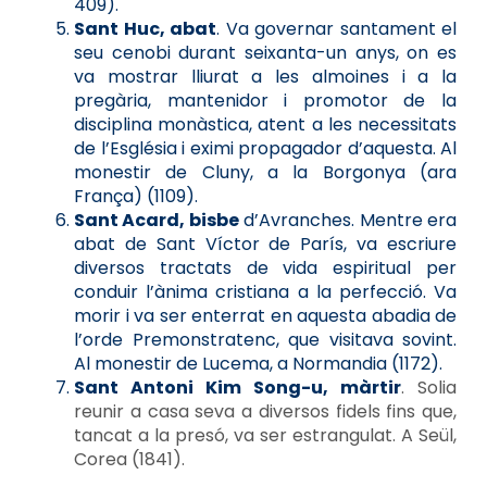
409).
Sant Huc, abat
. Va governar santament el
seu cenobi durant seixanta-un anys, on es
va mostrar lliurat a les almoines i a la
pregària, mantenidor i promotor de la
disciplina monàstica, atent a les necessitats
de l’Església i eximi propagador d’aquesta. Al
monestir de Cluny, a la Borgonya (ara
França) (1109).
Sant Acard, bisbe
d’Avranches. Mentre era
abat de Sant Víctor de París, va escriure
diversos tractats de vida espiritual per
conduir l’ànima cristiana a la perfecció. Va
morir i va ser enterrat en aquesta abadia de
l’orde Premonstratenc, que visitava sovint.
Al monestir de Lucema, a Normandia (1172).
Sant Antoni Kim Song-u, màrtir
. Solia
reunir a casa seva a diversos fidels fins que,
tancat a la presó, va ser estrangulat. A Seül,
Corea (1841).