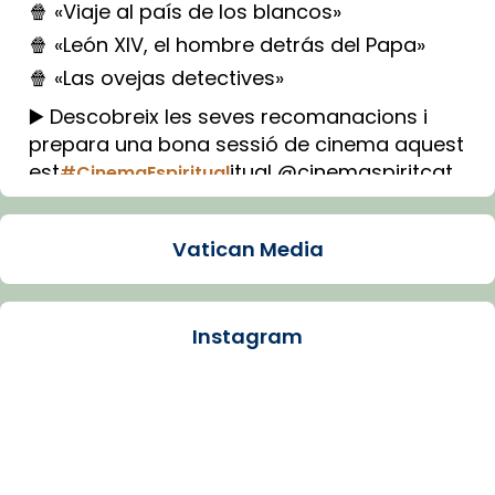
🍿 «Viaje al país de los blancos»
🍿 «León XIV, el hombre detrás del Papa»
🍿 «Las ovejas detectives»
▶️ Descobreix les seves recomanacions i
prepara una bona sessió de cinema aquest
est
itual @cinemaspiritcat
#CinemaEspiritual
Imatge: Generada amb IA (OpenAI)
Video
Vatican Media
View on Facebook
·
Share
Instagram
Arquebisbat de Barcelona
1 week ago
La Carmina va patir depressió. Fa gairebé
dos mesos, a l'Estadi Lluís Companys, la
jove va fer arribar el seu testimoni al papa
Lleó XIV.