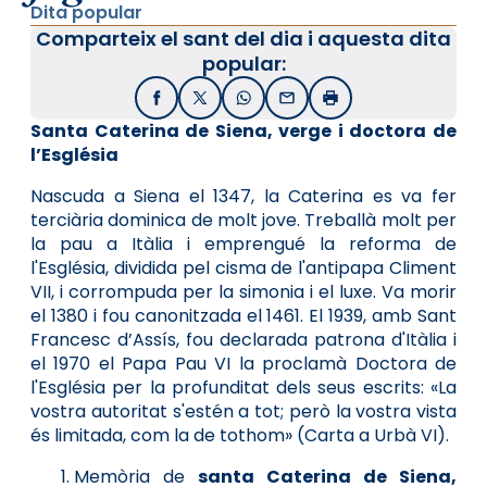
Dita popular
Comparteix el sant del dia i aquesta dita
popular:
Facebook
X / Twitter
WhatsApp
Email
Imprimir
Santa Caterina de Siena, verge i doctora de
l’Església
Nascuda a Siena el 1347, la Caterina es va fer
terciària dominica de molt jove. Treballà molt per
la pau a Itàlia i emprengué la reforma de
l'Església, dividida pel cisma de l'antipapa Climent
VII, i corrompuda per la simonia i el luxe. Va morir
el 1380 i fou canonitzada el 1461. El 1939, amb Sant
Francesc d’Assís, fou declarada patrona d'Itàlia i
el 1970 el Papa Pau VI la proclamà Doctora de
l'Església per la profunditat dels seus escrits: «La
vostra autoritat s'estén a tot; però la vostra vista
és limitada, com la de tothom» (Carta a Urbà VI).
Memòria de
santa Caterina de Siena,