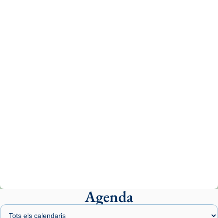
Recupera l'entrevista comp
Vatican
tican News 👇
News
www.vaticannews.va/es/iglesia/news/2026-
07/carmina-historia-depresion-papa-viaje-
espana-testimoni...
Photo
View on Facebook
·
Share
Arquebisbat de Barcelona
2 weeks ago
«Avui les santes Juliana i Semproniana ens
ajuden a alçar la mirada»
Mons. Sergi Gordo, bisbe de Tortosa, ha
presidit aquest 27 de juliol la missa de Les
Agenda
Santes de Mataró.