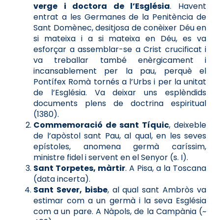
verge i doctora de l’Església
. Havent
entrat a les Germanes de la Penitència de
Sant Domènec, desitjosa de conèixer Déu en
si mateixa i a si mateixa en Déu, es va
esforçar a assemblar-se a Crist crucificat i
va treballar també enèrgicament i
incansablement per la pau, perquè el
Pontífex Romà tornés a l’Urbs i per la unitat
de l’Església. Va deixar uns esplèndids
documents plens de doctrina espiritual
(1380).
Commemoració de sant Tíquic
, deixeble
de l’apòstol sant Pau, al qual, en les seves
epístoles, anomena germà caríssim,
ministre fidel i servent en el Senyor (s. I).
Sant Torpetes, màrtir
. A Pisa, a la Toscana
(data incerta).
Sant Sever, bisbe
, al qual sant Ambròs va
estimar com a un germà i la seva Església
com a un pare. A Nàpols, de la Campània (~