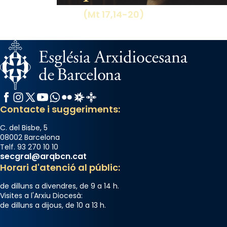
(Mt 17,14-20)
Facebook
Instagram
X / Twitter
YouTube
WhatsApp
Flickr
Radio Estel
Catalunya Cristiana
Contacte i suggeriments:
C. del Bisbe, 5
08002 Barcelona
Telf. 93 270 10 10
secgral@arqbcn.cat
Horari d'atenció al públic:
de dilluns a divendres, de 9 a 14 h.
Visites a l'Arxiu Diocesà:
de dilluns a dijous, de 10 a 13 h.