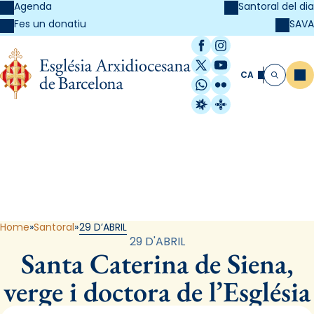
Agenda
Santoral del dia
SAVA
Fes un donatiu
Facebook
Instagram
X / Twitter
YouTube
CA
Me
Cerca
WhatsApp
Flickr
Radio Estel
Catalunya Cristi
Santoral
Home
Santoral
29 D’ABRIL
29 D'ABRIL
Santa Caterina de Siena,
verge i doctora de l’Església