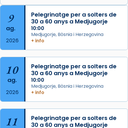
🔗
tinyurl.com/cvu5jmbk
📸 J. Merino
9
Pelegrinatge per a solters de
30 a 60 anys a Medjugorje
Photo
ag.
10:00
View on Facebook
·
Share
Medjugorje, Bòsnia i Herzegovina
2026
+ info
Arquebisbat de Barcelona
is at Catedral
de Barcelona.
2 weeks ago
Aquest dilluns, 27 de juliol, ha tingut lloc la
10
Pelegrinatge per a solters de
missa d’acció de gràcies en agraïment al
30 a 60 anys a Medjugorje
ag.
comitè organitzador de la visita apostòlica
10:00
Medjugorje, Bòsnia i Herzegovina
del Sant Pare Lleó XIV a Barcelona, i als
2026
+ info
col·laboradors, a la Catedral de Barcelona.
L’arquebisbe de Barcelona, el cardenal Joan
Josep Omella, ha presidit la missa i l’ha
11
Pelegrinatge per a solters de
concelebrat el bisbe auxiliar de Barcelona,
30 a 60 anys a Medjugorje
Mons. David Abadías.