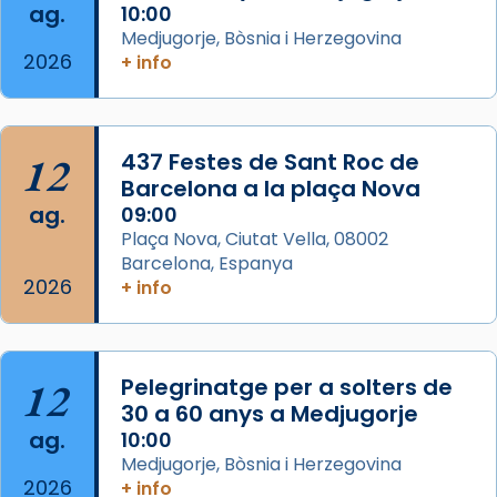
ag.
10:00
📸 Dr. G. Simón
Medjugorje, Bòsnia i Herzegovina
2026
+ info
Photo
View on Facebook
·
Share
12
437 Festes de Sant Roc de
Arquebisbat de Barcelona
2 weeks ago
Barcelona a la plaça Nova
ag.
09:00
Memòria de les santes Juliana i
Plaça Nova, Ciutat Vella, 08002
Semproniana, verges i màrtirs.
Barcelona, Espanya
2026
Acompanyant la història de sant Cugat, a
+ info
partir de l’Edat Mitjana sorgeix la tradició
que les santes Juliana (“relatiu a Júlia”) i
Semproniana (“relatiu a Semprònia =
12
Pelegrinatge per a solters de
eterna”) són deixebles seves. I l’any 1667, el
30 a 60 anys a Medjugorje
frare Joan Gaspar Roig, afirma en una obra
ag.
10:00
que les santes són filles de l’antiga Iluro.
Medjugorje, Bòsnia i Herzegovina
Mataró en reivindicarà les relíquies fins que
2026
+ info