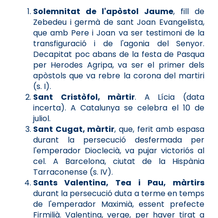
Solemnitat de l'apòstol Jaume
, fill de
Zebedeu i germà de sant Joan Evangelista,
que amb Pere i Joan va ser testimoni de la
transfiguració i de l'agonia del Senyor.
Decapitat poc abans de la festa de Pasqua
per Herodes Agripa, va ser el primer dels
apòstols que va rebre la corona del martiri
(s. I).
Sant Cristòfol, màrtir
. A Lícia (data
incerta). A Catalunya se celebra el 10 de
juliol.
Sant Cugat, màrtir
, que, ferit amb espasa
durant la persecució desfermada per
l'emperador Dioclecià, va pujar victoriós al
cel. A Barcelona, ciutat de la Hispània
Tarraconense (s. IV).
Sants Valentina, Tea i Pau, màrtirs
durant la persecució duta a terme en temps
de l'emperador Maximià, essent prefecte
Firmilià. Valentina, verge, per haver tirat a