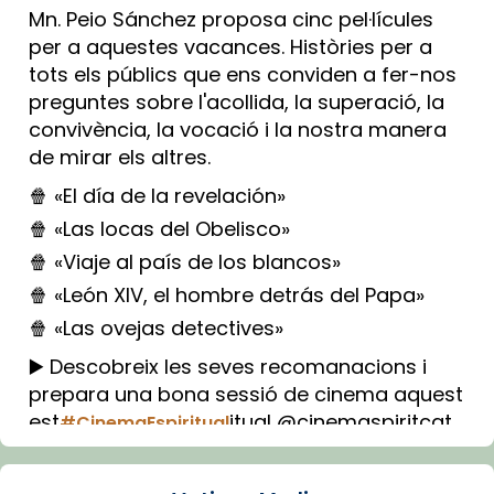
Mn. Peio Sánchez proposa cinc pel·lícules
per a aquestes vacances. Històries per a
tots els públics que ens conviden a fer-nos
preguntes sobre l'acollida, la superació, la
convivència, la vocació i la nostra manera
de mirar els altres.
🍿 «El día de la revelación»
🍿 «Las locas del Obelisco»
🍿 «Viaje al país de los blancos»
🍿 «León XIV, el hombre detrás del Papa»
🍿 «Las ovejas detectives»
▶️ Descobreix les seves recomanacions i
prepara una bona sessió de cinema aquest
est
itual @cinemaspiritcat
#CinemaEspiritual
Imatge: Generada amb IA (OpenAI)