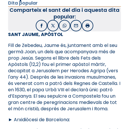
Dita popular
Comparteix el sant del dia i aquesta dita
popular:
Facebook
X / Twitter
WhatsApp
Email
Imprimir
SANT JAUME, APÒSTOL
Fill de Zebedeu, Jaume és, juntament amb el seu
germà Joan, un dels que acompanyava més de
prop Jesús. Segons el llibre dels Fets dels
Apòstols (12,2) fou el primer apòstol màrtir,
decapitat a Jerusalem per Herodes Agripa (vers
l'any 44). Després de les invasions musulmanes,
és venerat com a patró dels Regnes de Castella. I
en 1630, el papa Urbà VIII el declarà únic patró
d’Espanya. El seu sepulcre a Compostela fou un
gran centre de peregrinacions medievals de tot
el món cristià, després de Jerusalem i Roma.
► Arxidiòcesi de Barcelona: