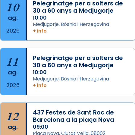
Aquest dilluns, 27 de juliol, ha tingut lloc la
10
Pelegrinatge per a solters de
missa d’acció de gràcies en agraïment al
30 a 60 anys a Medjugorje
ag.
comitè organitzador de la visita apostòlica
10:00
Medjugorje, Bòsnia i Herzegovina
del Sant Pare Lleó XIV a Barcelona, i als
2026
+ info
col·laboradors, a la Catedral de Barcelona.
L’arquebisbe de Barcelona, el cardenal Joan
Josep Omella, ha presidit la missa i l’ha
11
Pelegrinatge per a solters de
concelebrat el bisbe auxiliar de Barcelona,
30 a 60 anys a Medjugorje
Mons. David Abadías.
ag.
10:00
📸 Dr. G. Simón
Medjugorje, Bòsnia i Herzegovina
2026
+ info
Photo
View on Facebook
·
Share
12
437 Festes de Sant Roc de
Arquebisbat de Barcelona
2 weeks ago
Barcelona a la plaça Nova
ag.
09:00
Memòria de les santes Juliana i
Plaça Nova, Ciutat Vella, 08002