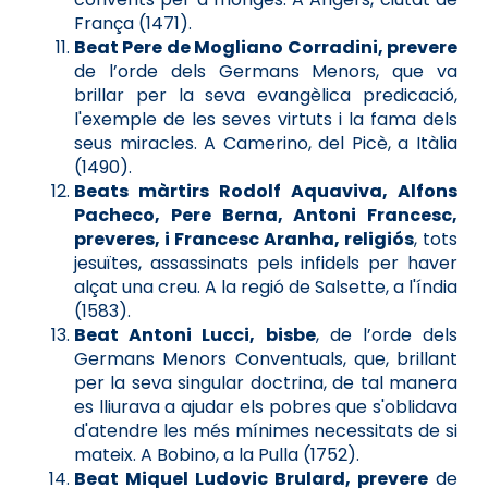
França (1471).
Beat Pere de Mogliano Corradini, prevere
de l’orde dels Germans Menors, que va
brillar per la seva evangèlica predicació,
l'exemple de les seves virtuts i la fama dels
seus miracles. A Camerino, del Picè, a Itàlia
(1490).
Beats màrtirs Rodolf Aquaviva, Alfons
Pacheco, Pere Berna, Antoni Francesc,
preveres, i Francesc Aranha, religiós
, tots
jesuïtes, assassinats pels infidels per haver
alçat una creu. A la regió de Salsette, a l'índia
(1583).
Beat Antoni Lucci, bisbe
, de l’orde dels
Germans Menors Conventuals, que, brillant
per la seva singular doctrina, de tal manera
es lliurava a ajudar els pobres que s'oblidava
d'atendre les més mínimes necessitats de si
mateix. A Bobino, a la Pulla (1752).
Beat Miquel Ludovic Brulard, prevere
de