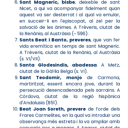
Sant Magneric, bisbe
, deixeble de sant
Nicet, a qui va acompanyar fidelment quan
aquest va ser desterrat i al qual va emular,
en succeir-li en l'episcopat, al zel per la
salvació de les ànimes. A Trèveris, ciutat de
la Renània, al Austràsia (~ 596).
Sants Beat i Banto, preveres
, que van fer
vida eremítica en temps de sant Magneric.
A Trèveris, ciutat de la Renània, al Austràsia
(s. VI/VII).
Santa Glodesindis, abadessa
. A Metz,
ciutat de la Gàl·lia Belga (s. VI).
Sant Teodomir, monjo
de Carmona,
martiritzat, essent encara jove, durant la
persecució desencadenada pels sarraïns. A
Còrdova, ciutat de la regió hispànica
d'Andalusia (851).
Beat Joan Soreth, prevere
de l’orde dels
Frares Carmelites, en la qual va introduir una
observança més estreta i la va ampliar amb
convents per a monges. A Angers, ciutat de