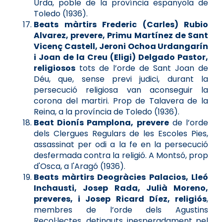
Urda, poble de la província espanyola de
Toledo (1936).
Beats màrtirs Frederic (Carles) Rubio
Alvarez, prevere, Primu Martínez de Sant
Vicenç Castell, Jeroni Ochoa Urdangarín
i Joan de la Creu (Eligi) Delgado Pastor,
religiosos
tots de l’orde de Sant Joan de
Déu, que, sense previ judici, durant la
persecució religiosa van aconseguir la
corona del martiri. Prop de Talavera de la
Reina, a la província de Toledo (1936).
Beat Dionís Pamplona, prevere
de l’orde
dels Clergues Regulars de les Escoles Pies,
assassinat per odi a la fe en la persecució
desfermada contra la religió. A Montsó, prop
d'Osca, a l'Aragó (1936).
Beats màrtirs Deogràcies Palacios, Lleó
Inchausti, Josep Rada, Julià Moreno,
preveres, i Josep Ricard Díez, religiós
,
membres de l’orde dels Agustins
Recol·lectes, detinguts inesperadament pel