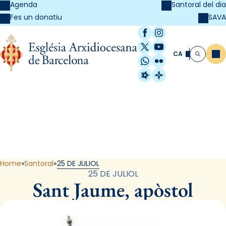
Agenda
Santoral del dia
SAVA
Fes un donatiu
Facebook
Instagram
X / Twitter
YouTube
CA
Me
Cerca
WhatsApp
Flickr
Radio Estel
Catalunya Cristi
Santoral
Home
Santoral
25 DE JULIOL
25 DE JULIOL
Sant Jaume, apòstol