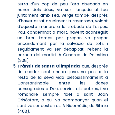
terra d'un cop de peu l'ara aixecada en
honor dels déus, va ser llançada al foc
juntament amb Tea, verge també, després
d'haver estat cruelment turmentada, volant
d'aquesta manera a la trobada de l'espòs.
Pau, condemnat a mort, havent aconseguit
un breu temps per pregar, va pregar
encaridament per la salvació de tots i
seguidament va ser decapitat, rebent la
corona del martiri. A Cesarea de Palestina
(308).
Trànsit de santa Olimpíada
, que, després
de quedar sent encara jove, va passar la
resta de la seva vida pietosíssimament a
Constantinoble entre les dones
consagrades a Déu, servint als pobres, i va
romandre sempre fidel a sant Joan
Crisòstom, a qui va acompanyar quan el
sant va ser desterrat. A Nicomèdia, de Bitínia
(408).