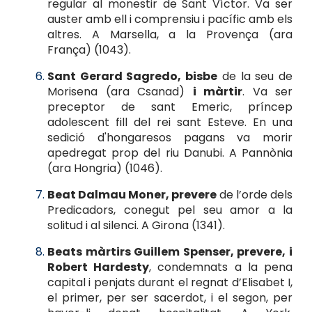
regular al monestir de Sant Víctor. Va ser
auster amb ell i comprensiu i pacífic amb els
altres. A Marsella, a la Provença (ara
França) (1043).
Sant Gerard Sagredo, bisbe
de la seu de
Morisena (ara Csanad)
i màrtir
. Va ser
preceptor de sant Emeric, príncep
adolescent fill del rei sant Esteve. En una
sedició d'hongaresos pagans va morir
apedregat prop del riu Danubi. A Pannònia
(ara Hongria) (1046).
Beat Dalmau Moner, prevere
de l’orde dels
Predicadors, conegut pel seu amor a la
solitud i al silenci. A Girona (1341).
Beats màrtirs Guillem Spenser, prevere, i
Robert Hardesty
, condemnats a la pena
capital i penjats durant el regnat d’Elisabet I,
el primer, per ser sacerdot, i el segon, per