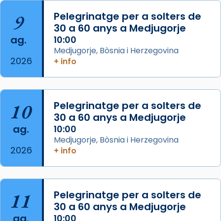
que les santes són filles de l’antiga Iluro.
Mataró en reivindicarà les relíquies fins que
9
Pelegrinatge per a solters de
les aconseguirà el 1772. L’ofici que es canta
30 a 60 anys a Medjugorje
ag.
a la “Missa de les Santes” (“Missa de
10:00
Medjugorje, Bòsnia i Herzegovina
Glòria”) fou composta el 1848 per Mn.
2026
+ info
Manuel Blanch, amb aire d’òpera
italianitzant; s’interpreta per privilegi
pontifici, amb orquestra i cor, i té una
duració aproximada de tres hores. Després,
10
Pelegrinatge per a solters de
processó (recuperada el 1972) al voltant
30 a 60 anys a Medjugorje
del temple amb les relíquies de les santes.
ag.
10:00
Des de 1985 hi participa també un grup de
Medjugorje, Bòsnia i Herzegovina
2026
diablesses amb música i ball propis. Festa
+ info
gran a Mataró.
«Si vols saber què és calor, ves per les
Santes a Mataró»🥵.
11
Pelegrinatge per a solters de
30 a 60 anys a Medjugorje
Photo
ag.
10:00