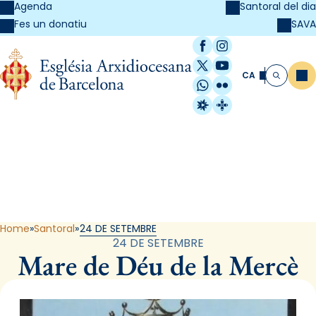
Agenda
Santoral del dia
SAVA
Fes un donatiu
Facebook
Instagram
X / Twitter
YouTube
CA
Me
Cerca
WhatsApp
Flickr
Radio Estel
Catalunya Cristi
Santoral
Home
Santoral
24 DE SETEMBRE
24 DE SETEMBRE
Mare de Déu de la Mercè