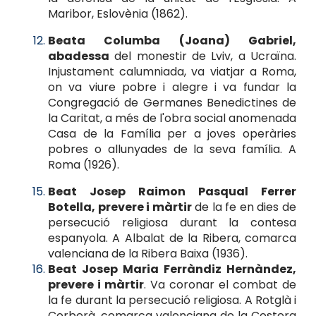
Maribor, Eslovènia (1862).
Beata Columba (Joana) Gabriel,
abadessa
del monestir de Lviv, a Ucraïna.
Injustament calumniada, va viatjar a Roma,
on va viure pobre i alegre i va fundar la
Congregació de Germanes Benedictines de
la Caritat, a més de l'obra social anomenada
Casa de la Família per a joves operàries
pobres o allunyades de la seva família. A
Roma (1926).
Beat Josep Raimon Pasqual Ferrer
Botella, prevere i màrtir
de la fe en dies de
persecució religiosa durant la contesa
espanyola. A Albalat de la Ribera, comarca
valenciana de la Ribera Baixa (1936).
Beat Josep Maria Ferràndiz Hernàndez,
prevere i màrtir
. Va coronar el combat de
la fe durant la persecució religiosa. A Rotglà i
Corberà, comarca valenciana de la Costera