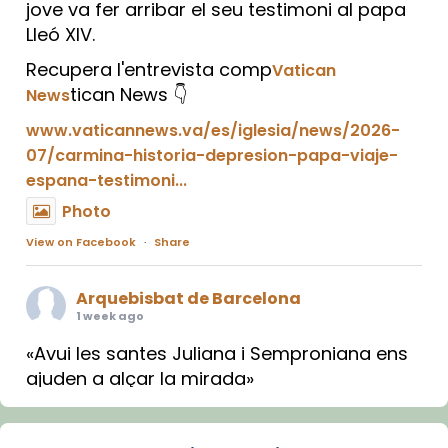
jove va fer arribar el seu testimoni al papa
Lleó XIV.
Recupera l'entrevista comp
Vatican
tican News 👇
News
www.vaticannews.va/es/iglesia/news/2026-
07/carmina-historia-depresion-papa-viaje-
espana-testimoni...
Photo
View on Facebook
·
Share
Arquebisbat de Barcelona
1 week ago
«Avui les santes Juliana i Semproniana ens
ajuden a alçar la mirada»
Mons. Sergi Gordo, bisbe de Tortosa, ha
presidit aquest 27 de juliol la missa de Les