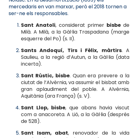
mercedaris en van marxar, però el 2018 tornen a
ser-ne els responsables.
Sant Anatoli
, considerat primer
bisbe
de
Milà. A Milà, a la Gàl·lia Traspadana (marge
esquerre del Po) (s. II).
Sants Andoquí, Tirs i Fèlix, màrtirs
. A
Saulieu, a la regió d’Autun, a la Gàl·lia (data
incerta).
Sant Rústic, bisbe
. Quan era prevere a la
ciutat de l’Alvèrnia, va assumir el bisbat amb
gran aplaudiment del poble. A Alvèrnia,
Aquitània (ara França) (s. V).
Sant Llop, bisbe
, que abans havia viscut
com a anacoreta. A Lió, a la Gàl·lia (després
de 528).
Sant Isam, abat
, renovador de la vida