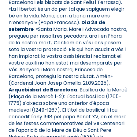
Barcelona i els bisbats de Sant Feliu i Terrassa).
«La llibertat és un do per tal que sapiguem elegir
bé en la vida. Maria, com a bona mare ens
n’ensenya!» (Papa Francesc).
Dia 24 de
setembre
: «Santa Maria, Mare i Advocada nostra,
pregueu per nosaltres pecadors, ara i en l’hora
de la nostra mort,. Confiem en vós i ens posem
sota la vostra protecció. Els qui han acudit a vós i
han implorat la vostra assistència i reclamat el
vostre auxili no han estat mai desemparats per
Vós. Senyora i Mare nostra, Princesa de
Barcelona, protegiu la nostra ciutat. Amén»
(Cardenal Joan Josep Omella, 21.09.2025).
Arquebisbat de Barcelona
: Basílica de la Mercè
(Plaça de la Mercè 1-2): L'actual basílica (1765-
1775) s'aixeca sobre una anterior d'època
medieval (1249-1267). El títol de basilical li fou
concedit l'any 1918 pel papa Benet XV, en el marc
de les festes commemoratives del VII Centenari
de l'aparició de la Mare de Déu a Sant Pere
Nolasc. En la desamortització (1835) els