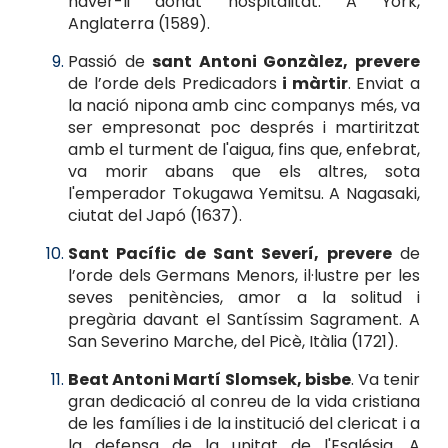
haver-li donat hospitalitat. A York,
Anglaterra (1589).
Passió de
sant Antoni Gonzàlez, prevere
de l’orde dels Predicadors
i màrtir
. Enviat a
la nació nipona amb cinc companys més, va
ser empresonat poc després i martiritzat
amb el turment de l'aigua, fins que, enfebrat,
va morir abans que els altres, sota
l'emperador Tokugawa Yemitsu. A Nagasaki,
ciutat del Japó (1637).
Sant Pacífic de Sant Severí, prevere
de
l’orde dels Germans Menors, il·lustre per les
seves penitències, amor a la solitud i
pregària davant el Santíssim Sagrament. A
San Severino Marche, del Picè, Itàlia (1721).
Beat Antoni Martí Slomsek, bisbe
. Va tenir
gran dedicació al conreu de la vida cristiana
de les famílies i de la institució del clericat i a
la defensa de la unitat de l'Església. A