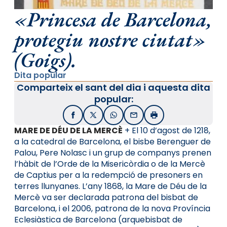
«Princesa de Barcelona,
protegiu nostre ciutat»
(Goigs).
Dita popular
Comparteix el sant del dia i aquesta dita
popular:
Facebook
X / Twitter
WhatsApp
Email
Imprimir
MARE DE DÉU DE LA MERCÈ
+ El 10 d’agost de 1218,
a la catedral de Barcelona, el bisbe Berenguer de
Palou, Pere Nolasc i un grup de companys prenen
l’hàbit de l’Orde de la Misericòrdia o de la Mercè
de Captius per a la redempció de presoners en
terres llunyanes. L’any 1868, la Mare de Déu de la
Mercè va ser declarada patrona del bisbat de
Barcelona, i el 2006, patrona de la nova Província
Eclesiàstica de Barcelona (arquebisbat de