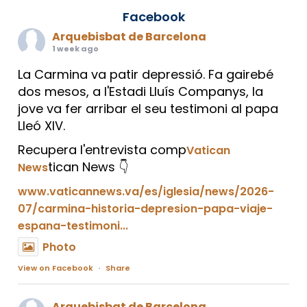
Facebook
Arquebisbat de Barcelona
1 week ago
La Carmina va patir depressió. Fa gairebé
dos mesos, a l'Estadi Lluís Companys, la
jove va fer arribar el seu testimoni al papa
Lleó XIV.
Recupera l'entrevista comp
Vatican
tican News 👇
News
www.vaticannews.va/es/iglesia/news/2026-
07/carmina-historia-depresion-papa-viaje-
espana-testimoni...
Photo
View on Facebook
·
Share
Arquebisbat de Barcelona