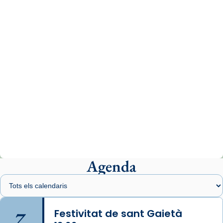
comitè organitzador de la visita apostòlica
del Sant Pare Lleó XIV a Barcelona, i als
col·laboradors, a la Catedral de Barcelona.
L’arquebisbe de Barcelona, el cardenal Joan
Josep Omella, ha presidit la missa i l’ha
concelebrat el bisbe auxiliar de Barcelona,
Mons. David Abadías.
📸 Dr. G. Simón
Photo
View on Facebook
·
Share
Agenda
Arquebisbat de Barcelona
2 weeks ago
Memòria de les santes Juliana i
Semproniana, verges i màrtirs.
7
Festivitat de sant Gaietà