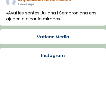
1 week ago
«Avui les santes Juliana i Semproniana ens
ajuden a alçar la mirada»
Mons. Sergi Gordo, bisbe de Tortosa, ha
presidit aquest 27 de juliol la missa de Les
Vatican Media
Santes de Mataró.
🔗
tinyurl.com/cvu5jmbk
📸 J. Merino
Instagram
Photo
View on Facebook
·
Share
Arquebisbat de Barcelona
is at Catedral
de Barcelona.
1 week ago
Aquest dilluns, 27 de juliol, ha tingut lloc la
missa d’acció de gràcies en agraïment al