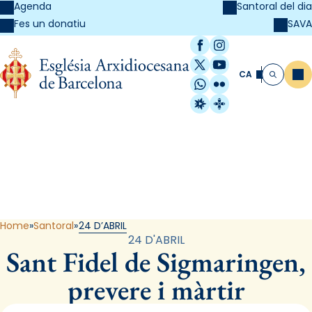
Agenda
Santoral del dia
SAVA
Fes un donatiu
Facebook
Instagram
X / Twitter
YouTube
CA
Me
Cerca
WhatsApp
Flickr
Radio Estel
Catalunya Cristi
Santoral
Home
Santoral
24 D’ABRIL
24 D'ABRIL
Sant Fidel de Sigmaringen,
prevere i màrtir