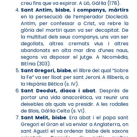
creu fins que va expirar. A Lió, Gàl·lia (178).
Sant Antim, bisbe, i companys, màrtirs
en la persecució de l’emperador Dioclecià.
Antim, per confessar a Crist, va rebre la
glòria del martiri quan va ser decapitat. De
la multitud dels seus companys, uns van ser
degollats, altres cremats vius i altres
abandonats en alta mar dins d’unes naus,
segons va disposar el jutge. A Nicomèdia,
Bitínia (303).
Sant Gregori, bisbe
, el llibre del qual “Sobre
la Fe” va ser lloat per sant Jeroni. A Illiberis, a
la Hispània Bètica (s. IV).
Sant Deodat, diaca i abat
. Després de
portar una vida anacorètica, va reunir uns
deixebles als quals va presidir. A les rodalies
de Blois, Gàl·lia Celta (s. VI).
Sant Melit, bisbe
. Era abat i el papa sant
Gregori el Gran el va enviar a Anglaterra, on
sant Agustí el va ordenar bisbe dels saxons