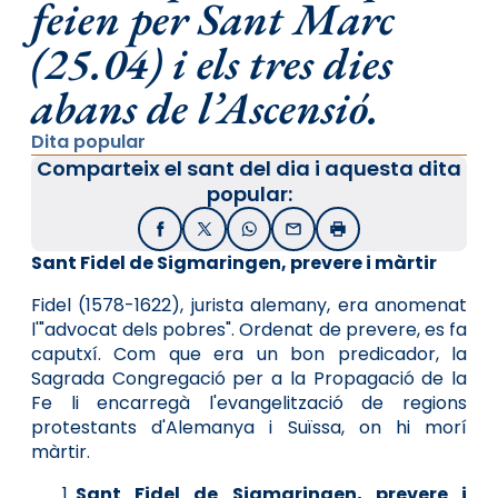
feien per Sant Marc
(25.04) i els tres dies
abans de l’Ascensió.
Dita popular
Comparteix el sant del dia i aquesta dita
popular:
Facebook
X / Twitter
WhatsApp
Email
Imprimir
Sant Fidel de Sigmaringen, prevere i màrtir
Fidel (1578-1622), jurista alemany, era anomenat
l'"advocat dels pobres". Ordenat de prevere, es fa
caputxí. Com que era un bon predicador, la
Sagrada Congregació per a la Propagació de la
Fe li encarregà l'evangelització de regions
protestants d'Alemanya i Suïssa, on hi morí
màrtir.
Sant Fidel de Sigmaringen, prevere i