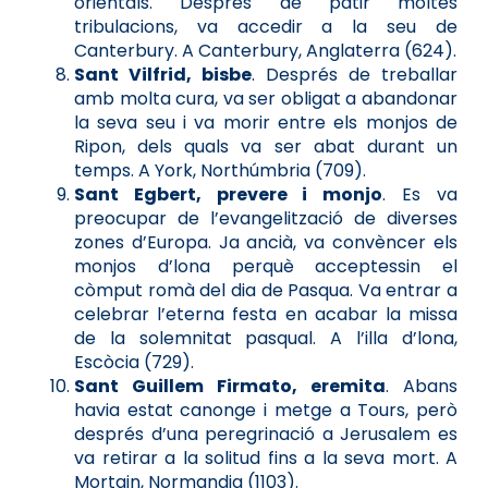
orientals. Després de patir moltes
tribulacions, va accedir a la seu de
Canterbury. A Canterbury, Anglaterra (624).
Sant Vilfrid, bisbe
. Després de treballar
amb molta cura, va ser obligat a abandonar
la seva seu i va morir entre els monjos de
Ripon, dels quals va ser abat durant un
temps. A York, Northúmbria (709).
Sant Egbert, prevere i monjo
. Es va
preocupar de l’evangelització de diverses
zones d’Europa. Ja ancià, va convèncer els
monjos d’lona perquè acceptessin el
còmput romà del dia de Pasqua. Va entrar a
celebrar l’eterna festa en acabar la missa
de la solemnitat pasqual. A l’illa d’lona,
Escòcia (729).
Sant Guillem Firmato, eremita
. Abans
havia estat canonge i metge a Tours, però
després d’una peregrinació a Jerusalem es
va retirar a la solitud fins a la seva mort. A
Mortain, Normandia (1103).