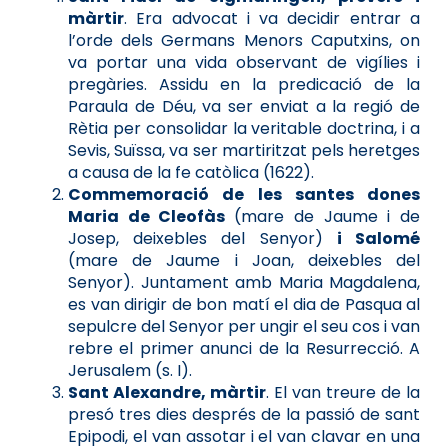
màrtir
. Era advocat i va decidir entrar a
l’orde dels Germans Menors Caputxins, on
va portar una vida observant de vigílies i
pregàries. Assidu en la predicació de la
Paraula de Déu, va ser enviat a la regió de
Rètia per consolidar la veritable doctrina, i a
Sevis, Suïssa, va ser martiritzat pels heretges
a causa de la fe catòlica (1622).
Commemoració de les santes dones
Maria de Cleofàs
(mare de Jaume i de
Josep, deixebles del Senyor)
i Salomé
(mare de Jaume i Joan, deixebles del
Senyor). Juntament amb Maria Magdalena,
es van dirigir de bon matí el dia de Pasqua al
sepulcre del Senyor per ungir el seu cos i van
rebre el primer anunci de la Resurrecció. A
Jerusalem (s. I).
Sant Alexandre, màrtir
. El van treure de la
presó tres dies després de la passió de sant
Epipodi, el van assotar i el van clavar en una