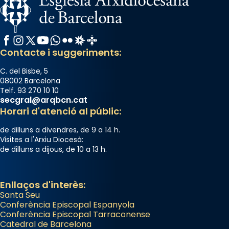
Facebook
Instagram
X / Twitter
YouTube
WhatsApp
Flickr
Radio Estel
Catalunya Cristiana
Contacte i suggeriments:
C. del Bisbe, 5
08002 Barcelona
Telf. 93 270 10 10
secgral@arqbcn.cat
Horari d'atenció al públic:
de dilluns a divendres, de 9 a 14 h.
Visites a l'Arxiu Diocesà:
de dilluns a dijous, de 10 a 13 h.
Enllaços d'interès:
Santa Seu
Conferència Episcopal Espanyola
Conferència Episcopal Tarraconense
Catedral de Barcelona