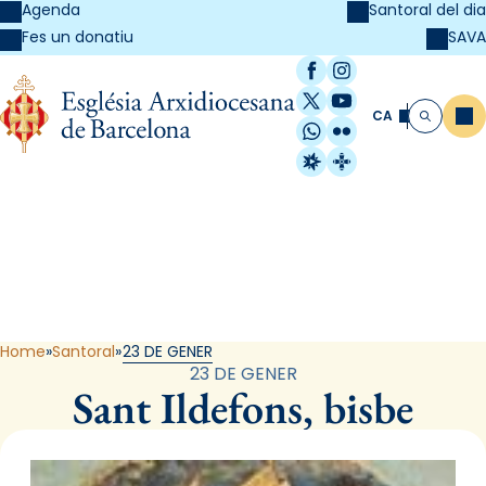
Agenda
Santoral del dia
SAVA
Fes un donatiu
Facebook
Instagram
X / Twitter
YouTube
CA
Me
Cerca
WhatsApp
Flickr
Radio Estel
Catalunya Cristi
Santoral
Home
Santoral
23 DE GENER
23 DE GENER
Sant Ildefons, bisbe