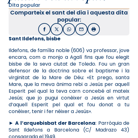
Dita popular
Comparteix el sant del dia i aquesta dita
popular:
Facebook
X / Twitter
WhatsApp
Email
Imprimir
Sant Ildefons, bisbe
Ildefons, de família noble (606) va professar, jove
encara, com a monjo a Agalí fins que fou elegit
bisbe de la seva ciutat de Toledo. Fou un gran
defensor de la doctrina sobre el baptisme i la
virginitat de la Mare de Déu: «Et prego, santa
Mare, que la meva ànima rebi a Jesús per aquell
Esperit pel qual la teva carn concebé al mateix
Jesús; que jo pugui conèixer a Jesús en virtut
d’aquell Esperit pel qual et fou donat a tu
conèixer, tenir i fer néixer a Jesús».
►
A l’arquebisbat der Barcelona
: Parròquia de
Sant Ildefons a Barcelona (C/ Madrazo 43)
consagrada el 1949.