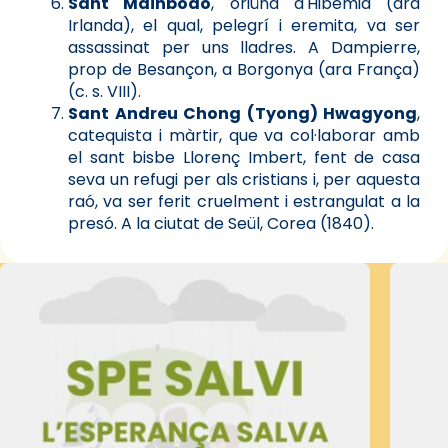
Sant Mainbodo
, oriünd d'Hibèmia (ara
Irlanda), el qual, pelegrí i eremita, va ser
assassinat per uns lladres. A Dampierre,
prop de Besançon, a Borgonya (ara França)
(c. s. VIII).
Sant Andreu Chong (Tyong) Hwagyong
,
catequista i màrtir, que va col·laborar amb
el sant bisbe Llorenç Imbert, fent de casa
seva un refugi per als cristians i, per aquesta
raó, va ser ferit cruelment i estrangulat a la
presó. A la ciutat de Seül, Corea (1840).