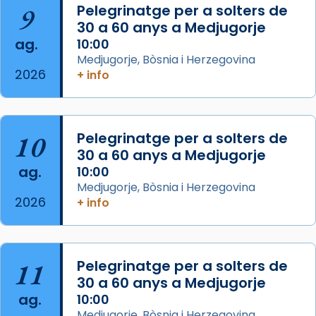
Mataró en reivindicarà les relíquies fins que
9
Pelegrinatge per a solters de
les aconseguirà el 1772. L’ofici que es canta
30 a 60 anys a Medjugorje
ag.
a la “Missa de les Santes” (“Missa de
10:00
Medjugorje, Bòsnia i Herzegovina
Glòria”) fou composta el 1848 per Mn.
2026
+ info
Manuel Blanch, amb aire d’òpera
italianitzant; s’interpreta per privilegi
pontifici, amb orquestra i cor, i té una
duració aproximada de tres hores. Després,
10
Pelegrinatge per a solters de
processó (recuperada el 1972) al voltant
30 a 60 anys a Medjugorje
del temple amb les relíquies de les santes.
ag.
10:00
Des de 1985 hi participa també un grup de
Medjugorje, Bòsnia i Herzegovina
2026
diablesses amb música i ball propis. Festa
+ info
gran a Mataró.
«Si vols saber què és calor, ves per les
Santes a Mataró»🥵.
11
Pelegrinatge per a solters de
30 a 60 anys a Medjugorje
Photo
ag.
10:00
View on Facebook
·
Share
Medjugorje, Bòsnia i Herzegovina