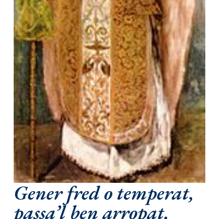
Gener fred o temperat,
passa’l ben arropat.