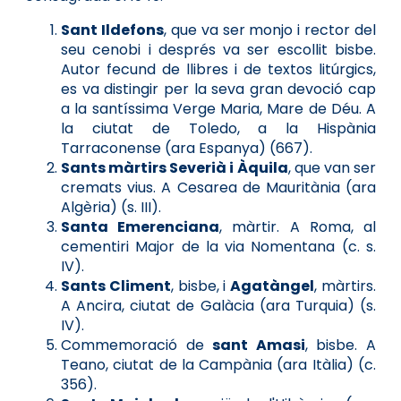
Sant Ildefons
, que va ser monjo i rector del
seu cenobi i després va ser escollit bisbe.
Autor fecund de llibres i de textos litúrgics,
es va distingir per la seva gran devoció cap
a la santíssima Verge Maria, Mare de Déu. A
la ciutat de Toledo, a la Hispània
Tarraconense (ara Espanya) (667).
Sants màrtirs Severià i Àquila
, que van ser
cremats vius. A Cesarea de Mauritània (ara
Algèria) (s. III).
Santa Emerenciana
, màrtir. A Roma, al
cementiri Major de la via Nomentana (c. s.
IV).
Sants Climent
, bisbe, i
Agatàngel
, màrtirs.
A Ancira, ciutat de Galàcia (ara Turquia) (s.
IV).
Commemoració de
sant Amasi
, bisbe. A
Teano, ciutat de la Campània (ara Itàlia) (c.
356).